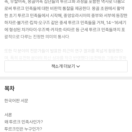
족, 우랄어족, 몽골어족 집단들의 투르크화 과정을 포함한 역사로 다룸으
로써 투르크 민족들에 대한 비판적 통찰을 제공한다. 몽골 초원에서 활약
한 초기 투르크 민족들에서 시작해, 중앙유라시아의 중부와 서부에 등장한
하자르·불가르·킵착·오구즈 같은 중세 투르크 민족들을 거쳐, 14~16세기
에 형성된 차가타이·우즈벡·카자흐·타타르 등 근세 투르크 민족들까지 포
괄적으로 다루는 진정한 의미의 통사다.
또한 각 분야의 전문가들이 발표한 최근의 연구 결과를 폭넓게 활용했으
며, 특히 유전학 분야의 최신 성과를 적극 반영했다(유전학은 그동안 명확
히 규명되지 않았던 투르크 민족들의 기원 및 형성과 관련된 여러 난제에
책소개 더보기
실마리를 제공한다). 또한 기존 국내 문헌에서 접하기 어려웠던 다양한 1
차 사료를 비롯해 여러 민족 명칭의 유래와 많은 왕조에서 번성한 다채로
운 문화사 등 세세한 지식을 중간중간 수십 개의 상자글에 담았다. 요컨대
목차
이 책은 투르크 민족사에 관한 엄밀하고 압축적인 백과사전이라 할 수 있
다.
한국어판 서문
서론
왜 투르크 민족사인가?
투르크인은 누구인가?