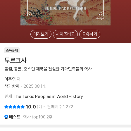
미리보기
사이즈비교
공유하기
소득공제
투르크사
돌궐, 몽골, 오스만 제국을 건설한 기마민족들의 역사
이주엽
저
책과함께
2025.08.14.
원제
The Turkic Peoples in World History
10.0
판매지수
1,272
2
베스트
역사 top100 2주