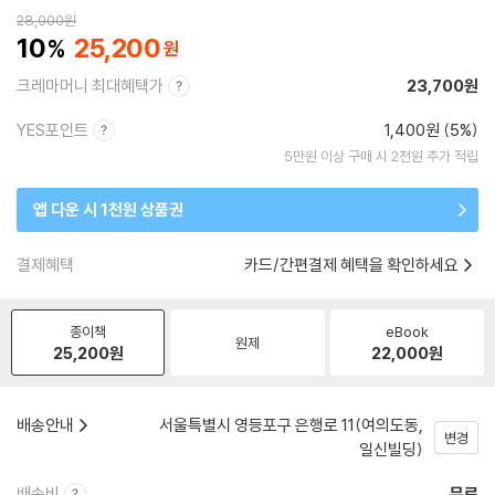
28,000
원
10
25,200
크레마머니 최대혜택가
23,700원
YES포인트
1,400원 (5%)
5만원 이상 구매 시 2천원 추가 적립
앱 다운 시 1천원 상품권
결제혜택
카드/간편결제 혜택을 확인하세요
종이책
eBook
원제
25,200
원
22,000
원
배송안내
서울특별시 영등포구 은행로 11(여의도동,
변경
일신빌딩)
배송비
무료