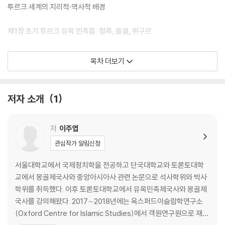
투르크 세계의 지리적·역사적 배경
제1장 초기 투르크 유목 민족들: 철륵, 돌궐, 위구르
1. 철륵: 최초의 투르크 유목민 집단
목차 더보기
2. 돌궐: 최초의 투르크 제국을 건설한 유목 민족
3. 위구르: 철륵계 제국을 건설한 유목 민족
저자 소개
1
제2장 남시베리아, 중앙아시아, 킵착 초원의 투르크 민족: 키르기즈, 하자
르, 불가르, 카라한, 킵착
저
이주엽
1. 키르기즈: 남시베리아의 투르크계 혹은 투르크화한 민족
관심작가 알림신청
2. 하자르: 유대교로 개종한 돌궐의 후예
3. 불가르: 오구르 투르크 민족
서울대학교에서 국제정치학을 전공하고 단국대학교와 토론토대학
4. 카라한 투르크: 중앙아시아 최초의 무슬림 투르크인
교에서 몽골제국사와 중앙아시아사 관련 논문으로 석사학위와 박사
5. 킵착 유목민: 킵착 초원을 지배한 유목민 집단
학위를 취득했다. 이후 토론토대학교에서 유목민족제국사와 몽골제
국사를 강의해왔다. 2017∼2018년에는 옥스퍼드이슬람학연구소
제3장 서아시아와 중동의 오구즈계 투르크 민족: 오구즈, 셀주크, 오스만,
(Oxford Centre for Islamic Studies)에서 객원연구원으로 재직
투르크멘