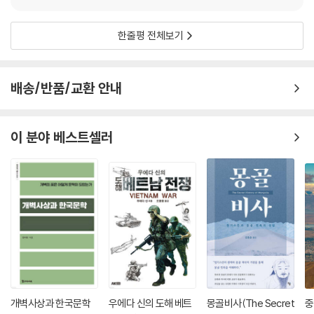
을 자처한 오스만 제국 사이의 역사적 단절, 또는 지중해 국가인 튀르키예
라 불렀다. 그러나 이 두 차가타이 울루스(유목 민족) 모두 ‘차가타이 몽골
와 중앙아시아 오아시스 국가인 우즈베키스탄의 민족적 차이를 인지할 수
인’ 정체성을 가지고 있었다. 차가타이인은 중앙아시아의 티무르 제국과
있을 것이다.
한줄평 전체보기
남아시아의 무굴 제국이라는 세계사적으로 중요한 두 제국을 건설했다. 동
부 차가타이인(모굴인)은 현대 중국의 신장 남반부(‘동투르키스탄’) 지역
유전학을 비롯한 최신 연구 성과를 폭넓게 반영하고
을 17세기 말까지 지배하며 현대 위구르인의 형성에 기여했다.
다양한 1차 사료를 비롯한 67개 부가 정보 글 수록
배송/반품/교환 안내
--- 「4.1. 차가타이」 중에서
『투르크사』는 국제 학계의 최신 연구 성과를 폭넓게 활용했다. 각 분야의
이 분야 베스트셀러
전문가들이 발표한 최근의 연구 결과를 참조했으며, 특히 유전학 분야의
최신 성과를 적극 반영했다(유전학은 그동안 명확히 규명되지 않았던 투
르크 민족들의 기원 및 형성과 관련된 여러 난제에 실마리를 제공한다). 또
한 기존 국내 문헌에서는 접하기 어려웠던 다양한 1차 사료를 소개한다. 예
컨대 하자르 제국의 역사를 요약한 ‘요셉의 서신’, 불가르·하자르·오구즈 유
목민의 관습을 기술한 이븐 파들란의 여행기, 차가타이인의 기원을 다룬
루이 곤살레스 데 클라비호의 티무르 제국 방문기와 같은 주요 1차 사료 발
췌문을 수록했는데, 일반 독자는 물론 역사 전공자에게도 유용한 자료가
될 것이다.
개벽사상과 한국문학
우에다 신의 도해 베트
몽골비사(The Secret
중
그 외에도 ‘투르크 민족들의 DNA’, ‘이슬람 세계의 투르크-페르시아 이중