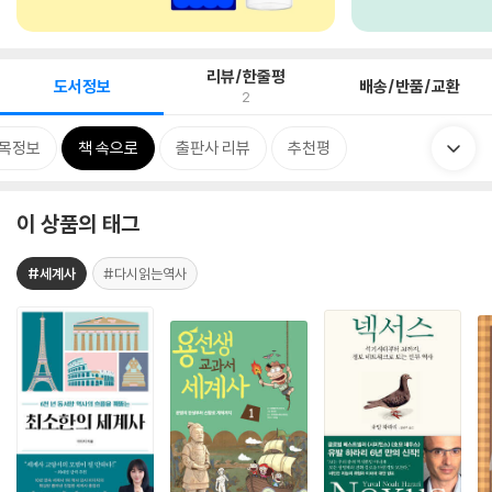
리뷰/한줄평
도서정보
배송/반품/교환
2
목정보
책 속으로
출판사 리뷰
추천평
이 상품의 태그
#세계사
#다시읽는역사