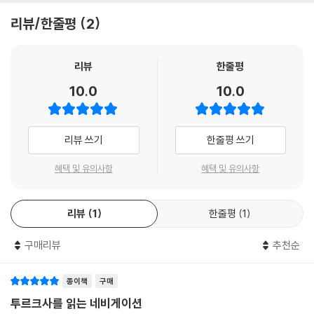
반까지 내륙아시아의 광대한 지역을 지배했다. 돌궐 제국은 6세기 후반에
운영 과정에도 참여했으며, 몽골 제국의 상당 지역을 투르크화했다. 투르
- 이슈트반 바샤리 (외트뵈시 로란드 대학교 명예교수)
동돌궐과 서돌궐로 분열되었다가 나중에 당나라에 정복되었다. 그러나 동
리뷰/한줄평
2
크계와 더불어 몽골계 유목민이 수립한 제국들은 전근대 중국, 중동, 유럽
돌궐인은 역사학자들이 돌궐 제2제국(682∼745)으로 부르는 부흥국가
의 역사에 중대한 영향을 미쳤다. 대표적으로 위구르 제국(744~840),
를 세워 8세기 중반까지 몽골 초원 지역을 지배했다. 서돌궐인은 투르게슈
이 개론서는 세계사 연구에 훌륭한 보탬이 된다. 저자는 깊이 있고 알찬 설
하자르 제국(7세기 중반~968/969), 셀주크 제국(1037~1194), 오스
리뷰
한줄평
카간국, 하자르 제국, 카라한 왕조와 같은 일련의 계승국가를 수립했다. 돌
명을 통해 과거와 현재의 투르크 민족들을 명쾌하게 연결하면서 이들의 세
만 제국(1299~1922)과 같은 강력한 제국을 들 수 있다. 또한 인도의 델리
궐 제국과 그 계승국가들은 투르크어 확산을 촉진했으며 유라시아의 역사
계사적 중요성을 입증한다. 학생과 연구자 모두가 높이 평가할 책이다.
10.0
10.0
술탄국(1206~1526), 이집트·시리아 지역을 지배한 맘룩 술탄국(1250
에 큰 영향을 미쳤다.
~1517) 등의 지역 강국도 투르크 집단이 세운 국가였다. 몽골 제국 역시
- 티머시 메이 (노스조지아 대학교 중앙유라시아 역사학 교수)
--- 「1.2. 돌궐: 최초의 투르크 제국을 건설한 유목 민족」 중에서
‘투르크 제국’의 범주에 포함될 수 있고, 투르크 유목민은 맘룩 또는 굴람으
리뷰 쓰기
한줄평 쓰기
로 알려진 ‘노예 군인’으로서 이슬람 세계에서도 활약했다.
불가르인은 오구르 투르크어를 사용하던 유목민으로, 5세기 말에 흑해·카
스피해 초원에 처음 등장했다. 7세기에 흑해 초원에 대불가리아(라틴어
혜택 및 유의사항
혜택 및 유의사항
이처럼 투르크계 민족들만큼 방대한 영토를 정복하고 수많은 제국과 국가
이름은 마그나 불가리아)라는 국가를 건설했으나 하자르 제국의 공격을
를 건설하고 세계 문화사에 기여한, 단일 어족 집단을 찾아보기는 어렵다.
받고 멸망했다. 그 뒤로 불가르인의 일부는 서쪽으로 이주해 발칸반도에
유럽 열강들이 세계의 지배 세력으로 부상하기 이전까지 천여 년에 걸쳐
리뷰
1
한줄평
1
다뉴브 불가리아를 세웠으나 토착 슬라브계 주민에게 동화되었다. ‘불가리
투르크계 민족들의 역사는 세계사에서 중대한 역할을 했다. 투르크 세계에
아’라는 국가 명칭은 이들의 유산이다. 또 다른 불가르인 집단은 북쪽으로
서 일어난 주요 사건들은 중국, 중앙아시아, 중동, 남아시아, 유럽의 역사
구매리뷰
추천순
이주해 볼가-카마 지역에 볼가 불가리아를 세웠다. 10세기 초 이슬람을 국
에 지대한 영향을 미쳤다. 따라서 투르크 민족들의 역사에 대한 포괄적 지
교로 받아들인 볼가 불가리아는 13세기 중엽에 몽골 제국에 병합되었다.
식 없이는 세계사의 흐름에 대한 거시적 이해는 물론 현대 세계에 대한 통
종이책
구매
현대 러시아의 볼가 타타르인과 추바슈인은 이들의 후예다.
찰력도 얻기 어려울 것이다.
투르크사를 읽는 네비게이션
--- 「2.3 불가르: 오구르 투르크 민족」 중에서