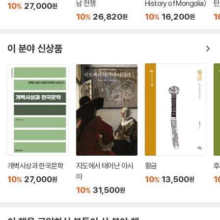
남 전쟁
History of Mongolia)
탄
사회’, ‘17세기 타타르 복합궁과 초기 화기의 비교’와 같이 큰 역사적 흐름
10
27,000
%
원
10
26,820
10
16,200
1
을 짚는 본문의 성격상 미처 다루지 못한 세세한 지식을 중간중간 수십 개
%
%
원
원
의 상자글에 담았다. 여러 민족 명칭의 유래와 많은 왕조에서 번성한 다채
로운 문화사도 담겨 있다. 요컨대 이 책은 투르크 민족사에 관한 압축적인
이 분야 신상품
백과사전이라 할 수 있다.
책의 내용
제1장 초기 투르크 유목 민족들:
철륵, 돌궐, 위구르
제1장은 몽골 초원과 준가르 초원 지역에서 9세기 중엽까지 목축 유목민
으로 살았던 초기 투르크계 민족인 철륵, 돌궐, 위구르의 기원과 역사를 다
룬다. 몽골 초원과 준가르 초원에 거주하던 다양한 투르크계 집단은 늦어
개벽사상과 한국문학
지도에서 태어난 아시
황금
후
도 서기 4세기경부터 유민 또는 정복민으로서 서쪽을 비롯해 여러 방향으
아
10
27,000
10
13,500
1
%
%
원
원
로 이주했다. 그 결과 남시베리아, 중앙 및 서부 유라시아 초원 지대, 중앙
10
31,500
%
원
아시아의 오아시스 지역, 볼가-카마 지역 등지에서 거주하던 비투르크계
집단들이 투르크화하면서 투르크 세계가 크게 확장되었다.