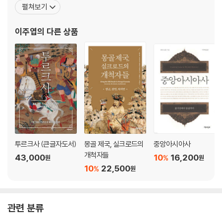
했다. 여러 국제 학술 저널에 중앙아시아사 관련 논문을 다수 발표했
펼쳐보기
으며, 《옥스퍼드 학술 백과사전(Oxford Research Encyclopedi
1. 오구즈: 페르시아 -이슬람 세계의 투르크 민족
a)》의 집필진으로 활동하고 있다. 저서로 《몽골제국의 후예들》과
이주엽
의 다른 상품
2. 셀주크: 수니파 이슬람 제국을 건설한 오구즈 집단
《카자흐 민족의 형성과 카자클륵: 포스트
3. 오스만: 세계 제국을 건설한 투르크멘 민족
4. 투르크멘: 근세 이란의 지배 민족
제4장 킵착 초원과 중앙아시아의 몽골계 투르크 민족(‘투르크-몽골인’):
주치 울루스, 차가타이 울루스
1. 차가타이: 중앙아시아의 몽골계 투르크인(‘투르크-몽골인’)
2. 우즈벡: 주치 울루스의 몽골계 투르크인(‘투르크-몽골인’)
3. 카자흐: 주치 울루스의 몽골계 투르크인(‘투르크-몽골인’)
투르크사 (큰글자도서)
몽골 제국, 실크로드의
중앙아시아사
4. 크림 타타르: 서부 주치 울루스의 몽골계 투르크인(‘투르크-몽골인’)
개척자들
43,000
10
16,200
%
원
원
10
22,500
%
원
맺음말
부록 1 투르크어족
관련 분류
부록 2 투르크 민족들의 계보