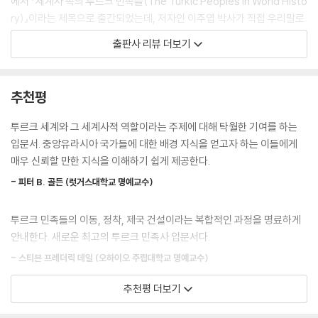
에서 『세계사 속의 투르크 민족들(The Turkic Peoples in World Histo
수록했는데, 일반 독자는 물론 역사 전공자에게도 유용한 자료가 될 것이
ry)』이라는 제목으로 출간되었는데, 저자인 이주엽 박사가 직접 우리말로
다.
번역하면서 많은 부분을 추가·보완했다. 즉 이 책 『투르크사』는 사실상 한
출판사 리뷰 더보기
--- 「한국어판 서문」 중에서
국어로 쓴 개정증보판에 해당한다.
돌궐 제국 이후 등장한 다양한 투르크계 언어 사용 집단은 하나의 조상 집
투르크 민족들은 중국, 중앙아시아, 중동, 남아시아, 유럽의 역사에 지대한
추천평
단에서 기원한 단일 민족, 단일 언어 집단이 아니었다. 이에 따라 이 책은
영향을 미쳤다. 그러므로 투르크 민족들의 역사에 대한 포괄적 지식 없이
투르크 민족들의 역사를 하나의 단일 부계 혈통 집단의 단절 없는 역사가
는 세계사의 흐름에 대한 거시적 이해는 물론 현대 세계에 대한 통찰력도
투르크 세계와 그 세계사적 역할이라는 주제에 대해 탁월한 기여를 하는
아닌, 오랜 기간에 걸쳐 진행된 융합과 통합의 과정으로 서술한다. 또한 투
얻기 어렵다. 이주엽 박사는 이들의 역사를 단일 민족 집단의 유구한 역사
입문서. 중앙유라시아 국가들에 대한 배경 지식을 얻고자 하는 이들에게
르크 민족들을 단순히 시대적 기준이나 지리적 기준에 따라 분류하지 않고
로 다루지 않고 각기 독자적인 기원과 정체성을 가진 개별 민족의 복합적
매우 신뢰할 만한 지식을 이해하기 쉽게 제공한다.
저마다의 독자적 기원과 개별 정체성에 초점을 맞추어 범주화한다. 이러한
인 역사로, 그리고 다양한 인도-유럽어족, 우랄어족, 몽골어족 집단들의
접근 방식을 통해 투르크 민족들의 역사를 개관하는 동시에 투르크 정체성
- 피터 B. 골든 (럿거스대학교 명예교수)
투르크화 과정을 포함한 역사로 다룸으로써 투르크 민족들에 대한 비판적
에 대한 비판적 인식을 제공하고자 한다.
통찰을 제공하고자 했다.
--- 「서론」 중에서
투르크 민족들의 이동, 정착, 제국 건설이라는 복합적인 과정을 명료하게
안내한다. 새로운 최고의 투르크 민족사 입문서다.
왜 투르크 민족사를 알아야 하는가?
돌궐은 최초의 ‘투르크계’ 유목 제국을 수립한 민족이다. 이들은 철륵과 구
- 스티븐 프레더릭 데일 (오하이오 주립대학교 명예교수)
별되는 별개의 유목 민족이었는데, 그 왕족인 아시나 씨족은 투르크계가
6세기 중반 몽골 초원에 돌궐 제국이라는 최초의 투르크계 유목 제국이 등
아닌 인도-유럽계였거나, 혼혈 혈통이었을 가능성이 있다. 이들이 세운 돌
추천평 더보기
장한 이후, 투르크 민족들은 천 년 넘게 유라시아 대륙에서 광대한 영토를
투르크 민족들에 대한 균형 잡힌 시각에서 쓰인 뛰어난 학술서. 저자는 깊
궐 제국은 역사상 최초의 범유라시아 제국으로, 6세기 중반부터 8세기 중
정복하고 수많은 제국과 국가를 세웠다. 또한 이들은 몽골 제국의 건설과
이 있는 서사를 제공하면서도 가독성을 유지한다.