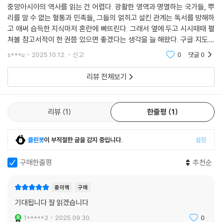
중앙아시아의 역사를 읽는 건 어렵다. 광활한 영역과 명멸하는 국가들, 뿌
복합적이고 포괄적인 투르크 통사
셀주크인은 10세기 후반, ‘셀주크’라는 인물을 따라 오구즈 부족 연맹에서
리를 알 수 없는 혈통과 민족들, 그들의 얽히고 설킨 관계는 독서를 방해하
갈라져 나온 투르크인 집단이다. 11세기 중엽, 셀주크의 손자 토그릴 벡과
고 애써 습득한 지식마저 혼란에 빠뜨린다. 그래서 옆에 두고 시시때때 펼
기존의 투르크 역사를 다룬 책들은 대개 돌궐·위구르 같은 초기 투르크 민
쳐볼 참고서적이 한 권쯤 있으면 좋겠다는 생각을 늘 해왔다. 구글 지도와
차그리 벡은 이들을 이끌고 이란과 호라산 지역을 지배하는 새로운 수니파
족들이나, 셀주크·오스만처럼 세계사에서 널리 알려진 제국들의 역사를
위키백과가 없었다면 독서는 안개속에서 헤어 나오지 못했을 것이다. 이주
이슬람 제국을 건설했다. 셀주크 제국은 말릭 샤의 치세에 전성기를 맞았
s***u
2025.10.12.
신고
0
댓글
0
중점적으로 다루고, 9세기 중엽 위구르 제국의 멸망 이후 중앙유라시아의
엽 교수의 ＜
으며, 카라한 왕조를 속국으로 삼고 중앙아시아까지 세력권을 확장했다.
중부와 서부에서 전개된 중세 투르크 민족들의 역사는 비교적 간략하게 다
셀주크 제국은 시아파 국가인 부와이 왕조 지배하에 있던 수니파 이슬람
리뷰 전체보기
루거나 생략한다. 그리고 포스트 몽골 시대에 등장한 투르크-몽골 민족들
세계의 상징적 지도자인 칼리프를 해방하고, 제국 전역에 이슬람 고등 교
의 역사는 거의 다루지 않는다. 반면 『투르크사』는 몽골 초원에서 활약한
육 기관을 설립해 수니파 이슬람 사상과 법을 보급하는 등 수니파 이슬람
초기 투르크 민족들에서 시작해, 중앙유라시아의 중부와 서부에 등장한 하
의 부흥에 기여했다. 셀주크 왕조의 한 분파는 1077년에 아나톨리아반도
리뷰
1
한줄평
1
자르, 불가르, 킵착, 오구즈 같은 중세 투르크 민족들을 거쳐, 14~16세기
에서 룸 셀주크 술탄국을 수립했는데, 그 결과 이 지역의 투르크화가 시작
에 형성된 차가타이, 우즈벡, 카자흐, 타타르 등 근세 투르크 민족들까지
되었다.
포괄적으로 다루는 진정한 의미의 통사다.
클린봇
이 부적절한 글을 감지 중입니다.
설정
--- 「3.2. 셀주크」 중에서
구매한줄평
추천순
또한 기존 투르크사 책들은 역사에 등장한 수많은 투르크 민족을 하나의
‘차가타이인’은 중앙아시아의 몽골 국가였던 차가타이 칸국의 투르크-몽
단일 민족 집단으로 간주하며 그 역사를 다룬다. 반면 『투르크사』는 각 투
골 유목민 지배층을 지칭하는 명칭이었다. 14세기 중반 차가타이 칸국이
르크 민족의 형성과 발전 과정을 비판적으로 검토해, 이들을 다양한 기원
종이책
구매
동서로 분열된 이후 트란스옥시아나에서 거주하던 서부 차가타이 유목민
과 정체성을 지닌 집단으로 조명한다. 따라서 독자들은 이 책을 통해 예컨
기대됩니다 잘 읽겠습니다
은 ‘차가타이인’이라는 명칭을 자칭으로 사용한 반면, 모굴리스탄에서 유
대 ‘고구려의 동맹국’으로 국내에 알려진 돌궐 제국, 로마 제국의 계승자임
목 생활을 하던 동부 차가타이 유목민들은 자신들을 ‘모굴인’, 즉 몽골인이
1*****3
2025.09.30.
0