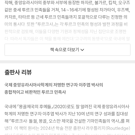
작해, 중앙유라시아의 중부와 서부에 등장한 하자르, 불가르, 킵착, 오구즈
같은 중세 투르크 민족들을 거쳐, 14∼16세기에 형성된 차가타이, 우즈벡,
카자흐, 타타르 등 근세 투르크 민족들까지 포괄적으로 다루는 진정한 의
미의 통사다. 또한 『투르크사』는 각 투르크 민족의 형성과 발전 과정을 비
판적으로 검토해, 이들을 다양한 기원과 정체성을 지닌 집단으로 조명한
다. 따라서 독자들은 이 책을 통해 예컨대 ‘고구려의 동맹국’으로 국내에 알
려진 돌궐 제국, 로마 제국의 계승자임을 자처한 오스만 제국 사이의 역사
책 속으로 더보기
적 단절, 또는 지중해 국가인 튀르키예와 중앙아시아 오아시스 국가인 우
즈베키스탄의 민족적 차이를 인지할 수 있을 것이다.
출판사 리뷰
『투르크사』는 다음과 같은 점에서도 주목할 만하다. 먼저 이 책은 국제 학
계의 최신 연구 성과를 폭넓게 활용했다. 각 분야의 전문가들이 발표한 최
국제 중앙유라시아사학계의 저명한 연구자 이주엽 박사의
근의 연구 결과를 참조했으며, 특히 유전학 분야의 최신 성과를 적극 반영
종합적이고 비판적인 투르크 민족사
했다(유전학은 그동안 명확히 규명되지 않았던 투르크 민족들의 기원 및
형성과 관련된 여러 난제에 실마리를 제공한다). 또한 『투르크사』는 기존
국내에 『몽골제국의 후예들』(2020)로도 잘 알려진 국제 중앙유라시아사
국내 문헌에서는 접하기 어려웠던 다양한 1차 사료를 소개한다. 예컨대, 하
학계의 저명한 연구자 이주엽 박사가 지난 10여 년의 연구 성과를 집대성
자르 제국의 역사를 요약한 ‘요셉의 서신’, 불가르·하자르·오구즈 유목민의
해 『투르크사: 돌궐, 몽골, 오스만 제국을 건설한 기마민족들의 역사』를 펴
관습을 기술한 이븐 파들란의 여행기, 차가타이인의 기원을 다룬 루이 곤
냈다. 이 책의 원서는 2024년 학술 전문 출판사 라우틀리지(Routledge)
살레스 데 클라비호의 티무르 제국 방문기와 같은 주요 1차 사료 발췌문을