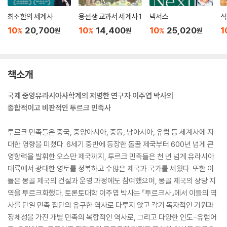
최소한의 세계사
용선생 교과서 세계사 1
넥서스
식
10
20,700
10
14,400
10
25,020
1
%
%
%
원
원
원
책소개
국제 중앙유라시아사학계의 저명한 연구자 이주엽 박사의
종합적이고 비판적인 투르크 민족사
투르크 민족들은 중국, 중앙아시아, 중동, 남아시아, 유럽 등 세계사에 지
대한 영향을 미쳤다. 6세기 중반에 등장한 돌골 제국부터 600년 넘게 큰
영향력을 발휘한 오스만 제국까지, 투르크 민족들은 천 년 넘게 유라시아
대륙에서 광대한 영토를 정복하고 수많은 제국과 국가를 세웠다. 또한 이
들은 몽골 제국의 건설과 운영 과정에도 참여했으며, 몽골 제국의 상당 지
역을 투르크화했다. 토론토대학 이주엽 박사는 『투르크사』에서 이들의 역
사를 단일 민족 집단의 유구한 역사로 다루지 않고 각기 독자적인 기원과
정체성을 가진 개별 민족의 복합적인 역사로, 그리고 다양한 인도-유럽어