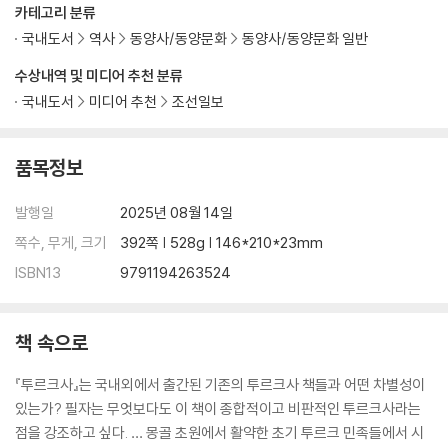
부록 3 연대표
카테고리 분류
국내도서
역사
동양사/동양문화
동양사/동양문화 일반
감사의 말
수상내역 및 미디어 추천 분류
주
참고문헌
국내도서
미디어 추천
조선일보
찾아보기
품목정보
발행일
2025년 08월 14일
쪽수, 무게, 크기
392쪽 | 528g | 146*210*23mm
ISBN13
9791194263524
책 속으로
『투르크사』는 국내외에서 출간된 기존의 투르크사 책들과 어떤 차별성이
있는가? 필자는 무엇보다도 이 책이 종합적이고 비판적인 투르크사라는
점을 강조하고 싶다. … 몽골 초원에서 활약한 초기 투르크 민족들에서 시