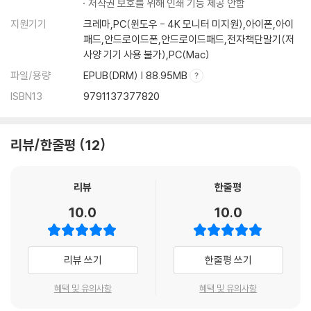
저작권 보호를 위해 인쇄 기능 제공 안함
지원기기
크레마,PC(윈도우 - 4K 모니터 미지원),아이폰,아이
패드,안드로이드폰,안드로이드패드,전자책단말기(저
사양 기기 사용 불가),PC(Mac)
파일/용량
EPUB(DRM) | 88.95MB
ISBN13
9791137377820
리뷰/한줄평
12
리뷰
한줄평
10.0
10.0
리뷰 쓰기
한줄평 쓰기
혜택 및 유의사항
혜택 및 유의사항