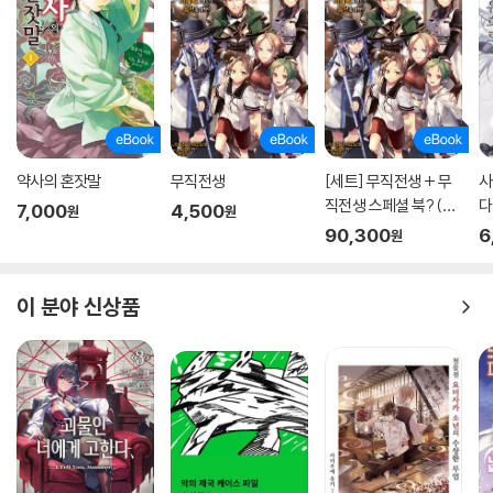
약사의 혼잣말
무직전생
[세트] 무직전생 + 무
사
직전생 스페셜 북? (총
다
7,000
4,500
원
원
27권/완결)
90,300
6
원
이 분야 신상품