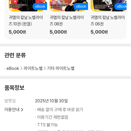
귀멸의 칼날 노벨라이
귀멸의 칼날 노벨라이
귀멸의 칼날 노벨라이
즈 10권 (완결)
즈 08권
즈 06권
5,000
5,000
5,000
원
원
원
관련 분류
eBook
라이트노벨
기타 라이트노벨
품목정보
발행일
2025년 10월 30일
이용안내
배송 없이 구매 후 바로 읽기
이용기간 제한없음
TTS 불가능