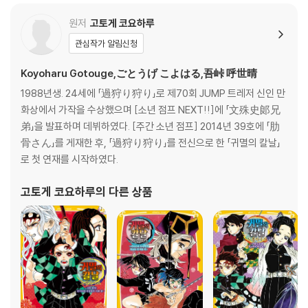
원저
고토게 코요하루
관심작가 알림신청
Koyoharu Gotouge,ごとうげ こよはる,吾峠 呼世晴
1988년생. 24세에 「過狩り狩り」로 제70회 JUMP 트레저 신인 만
화상에서 가작을 수상했으며 [소년 점프 NEXT!!]에 「文殊史郞兄
弟」을 발표하며 데뷔하였다. [주간 소년 점프] 2014년 39호에 「肋
骨さん」를 게재한 후, 「過狩り狩り」를 전신으로 한 「귀멸의 칼날」
로 첫 연재를 시작하였다.
고토게 코요하루
의 다른 상품