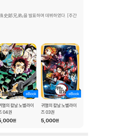
 「文殊史郞兄弟」을 발표하며 데뷔하였다. [주간
귀멸의 칼날 노벨라이
귀멸의 칼날 노벨라이
귀멸의 칼날 노벨라이
즈 04권
즈 03권
즈 -남매의 인연과 귀
살대편 02권-
5,000
5,000
5,000
원
원
원