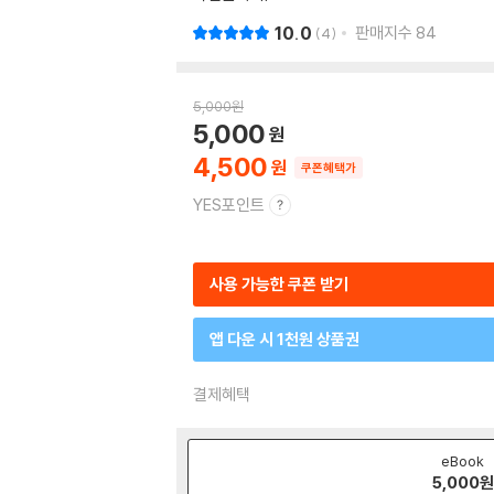
10.0
판매지수
84
4
5,000
원
5,000
4,500
쿠폰혜택가
YES포인트
사용 가능한 쿠폰 받기
앱 다운 시 1천원 상품권
결제혜택
eBook
5,000
원