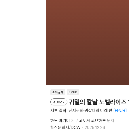
소득공제
EPUB
귀멸의 칼날 노벨라이즈 1
eBook
사투 결착! 탄지로와 귀살대의 미래 편
EPUB
하노 마키미
저
고토게 코요하루
원저
학산문화사/DCW
2025.12.26.