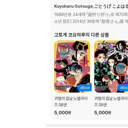
Koyoharu Gotouge,ごとうげ こよ
1988년생. 24세에 「過狩り狩り」로 제70
소년 점프] 2014년 39호에 「肋骨さん」를 
고토게 코요하루
의 다른 상품
귀멸의 칼날 노벨라이
귀멸의 칼날 노벨라이
즈 08권
즈 09권
5,000
5,000
원
원