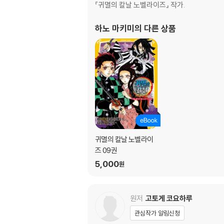
『귀멸의 칼날 노벨라이즈』 작가.
하노 마키미
의 다른 상품
귀멸의 칼날 노벨라이
즈 09권
5,000
원
원저
고토게 코요하루
관심작가 알림신청