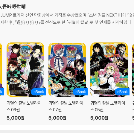
はる,吾峠 呼世晴
회 JUMP 트레저 신인 만화상에서 가작을 수상했으며 [소년 점프 NEXT!!]에
게재한 후, 「過狩り狩り」를 전신으로 한 「귀멸의 칼날」로 첫 연재를 시작하였다.
귀멸의 칼날 노벨라이
귀멸의 칼날 노벨라이
귀멸의 칼날 노벨라이
즈 06권
즈 07권
즈 05권
5,000
5,000
5,000
원
원
원