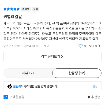
종이책
구매
귀멸의 칼날
캐릭터의 대립 구도나 작품의 주제, 선 악 표현은 상당히 권선징악적이며
이분법적이다. 시대상 때문인지 등장인물들의 관념도 도덕을 우선하는 경
향도 있다. 카마도 탄지로는 대놓고 도덕주의적 타입의 주인공이며 다른
등장인물들도 일부러가 아닌데도 자신이 살인을 했다면 지옥행을 택한다
든지 자신의 소중한 사람이라고 할지라도 살인을 저질렀다면 그것을 용납
y********8
2024.01.06.
신고
0
댓글
0
할 수 없다고 여기는
리뷰 전체보기
리뷰
7
한줄평
12
클린봇
이 부적절한 글을 감지 중입니다.
설정
구매한줄평
추천순