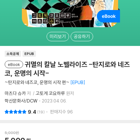
미리보기
공유하기
소득공제
EPUB
귀멸의 칼날 노벨라이즈 -탄지로와 네즈
eBook
코, 운명의 시작-
~탄지로와 네즈코, 운명의 시작 편~
EPUB
마츠다 슈카
저
고토게 코요하루
원저
학산문화사/DCW
2023.04.06.
9.4
판매지수
96
19
5,000
원