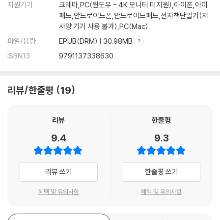
지원기기
크레마,PC(윈도우 - 4K 모니터 미지원),아이폰,아이
패드,안드로이드폰,안드로이드패드,전자책단말기(저
사양 기기 사용 불가),PC(Mac)
파일/용량
EPUB(DRM) | 30.98MB
ISBN13
9791137338630
리뷰/한줄평
19
리뷰
한줄평
9.4
9.3
리뷰 쓰기
한줄평 쓰기
혜택 및 유의사항
혜택 및 유의사항