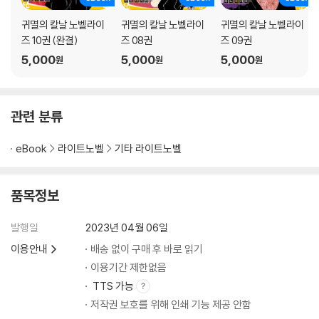
귀멸의 칼날 노벨라이
귀멸의 칼날 노벨라이
귀멸의 칼날 노벨라이
즈 10권 (완결)
즈 08권
즈 09권
5,000
5,000
5,000
원
원
원
관련 분류
eBook
라이트노벨
기타 라이트노벨
품목정보
발행일
2023년 04월 06일
이용안내
배송 없이 구매 후 바로 읽기
이용기간 제한없음
TTS 가능
저작권 보호를 위해 인쇄 기능 제공 안함