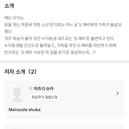
소개
때는 다이쇼.
숯을 파는 마음씨 착한 소년 탄지로는 어느 날 도깨비에게 가족이 몰살당
했다.
겨우 목숨이 붙어 있던 누이동생 네즈코는 '도깨비'로 돌변하고 만다.
누이동생을 인간으로 돌려놓고, 가족을 죽인 도깨비를 처단하기 위해
탄지로는 '도깨비 사냥꾼'의 길을 걷기로 결심하는데…?!
저자 소개
2
저
마츠다 슈카
관심작가 알림신청
Matsuda shuka