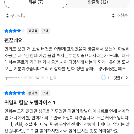
리뷰
7
한줄평
12
구매리뷰
추천순
종이책
구매
괜찮네요
만화로 보던 거 소설 버전은 어떻게 표현했을지 궁금해서 보는데 확실히
조금은 다르긴 한데 가끔 몰입 깨지는 부분이중요대사라든가 도깨비 대사
에서는 폰트가 기괴한 거나 굵음 차이 다양하게 내는데 되게... 유아용 도서
보는 기분이었습니다그리고 삽화를 만화 장면 통째로 넣어버렸는데ㅋㅋ
ㅋ 너무 당황스럽더라고요 이럴거면 그냥 안 넣는 게 나을 법했어요귀멸의
q*****5
2023.04.01.
신고
1
댓글
0
칼날 너무 좋아해
종이책
구매
귀멸의 칼날 노벨라이즈 1
만화는 크진 않았던 성공을 거두었던 귀멸의 칼날이 애니화로 인해 서계적
인 애니메이션, 만화가 되고 결국 소설이 나왔습니다. 드문 케이스입니다.
애니, 만화, 소설이라니요. 뭐 왕도적인 전개인 작품이니 재미가 없지는 않
겠습니다만, 그 귀칼 좋아하시면 사서 읽어 보시는 것도 어떠실가요