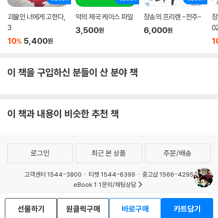
괴물인 너에게 고한다,
악의 제국 케이스 파일
장송의 프리렌 -전주-
장
3
0
3,500
6,000
원
원
10
5,400
1
%
원
이 책을 구입하신 분들이 산 분야 책
이 책과 내용이 비슷한 추천 책
로그인
최근 본 상품
주문/배송
고객센터 1544-3800
티켓 1544-6399
중고샵 1566-4295
eBook 1:1문의/채팅상담
예스이십사(주) 사업자 정보
선물하기
원클릭구매
바로구매
카트담기
이용약관
개인정보처리방침
청소년보호정책