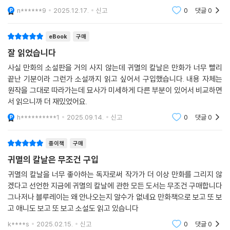
n******9
2025.12.17.
신고
0
댓글
0
eBook
구매
잘 읽었습니다
사실 만화의 소설판을 거의 사지 않는데 귀멸의 칼날은 만화가 너무 빨리
끝난 기분이라 그런가 소설까지 읽고 싶어서 구입했습니다. 내용 자체는
원작을 그대로 따라가는데 묘사가 미세하게 다른 부분이 있어서 비교하면
서 읽으니까 더 재밌었어요.
h**********1
2025.09.14.
신고
0
댓글
0
종이책
구매
귀멸의 칼날은 무조건 구입
귀멸의 칼날을 너무 좋아하는 독자로써 작가가 더 이상 만화를 그리지 않
겠다고 선언한 지금에 귀멸의 칼날에 관한 모든 도서는 무조건 구매합니다
그나저나 블루레이는 왜 안나오는지 알수가 없네요 만화책으로 보고 또 보
고 애니도 보고 또 보고 소설도 읽고 있습니다
k****s
2025.02.15.
신고
0
댓글
0