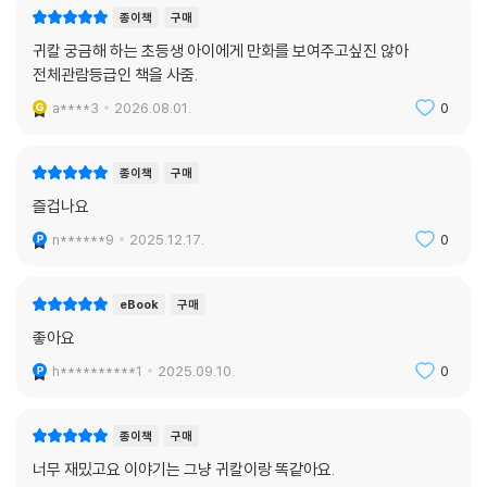
종이책
구매
귀칼 궁금해 하는 초등생 아이에게 만화를 보여주고싶진 않아
전체관람등급인 책을 사줌.
a****3
2026.08.01.
0
종이책
구매
즐겁나요
n******9
2025.12.17.
0
eBook
구매
좋아요
h**********1
2025.09.10.
0
종이책
구매
너무 재밌고요 이야기는 그냥 귀칼이랑 똑같아요.