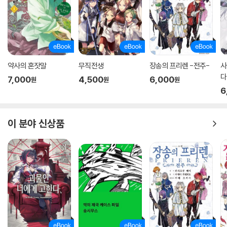
약사의 혼잣말
무직전생
장송의 프리렌 -전주-
사
다
7,000
4,500
6,000
원
원
원
6
이 분야 신상품