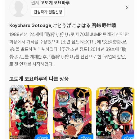
원저
고토게 코요하루
관심작가 알림신청
Koyoharu Gotouge,ごとうげ こよはる,吾峠 呼世晴
1988년생. 24세에 「過狩り狩り」로 제70회 JUMP 트레저 신인 만
화상에서 가작을 수상했으며 [소년 점프 NEXT!!]에 「文殊史郞兄
弟」을 발표하며 데뷔하였다. [주간 소년 점프] 2014년 39호에 「肋
骨さん」를 게재한 후, 「過狩り狩り」를 전신으로 한 「귀멸의 칼날」
로 첫 연재를 시작하였다.
고토게 코요하루
의 다른 상품