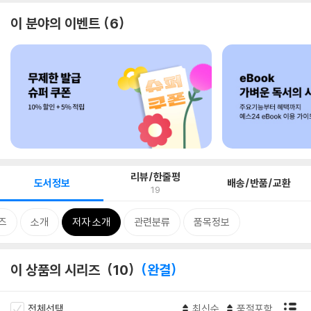
이 분야의 이벤트
6
리뷰/한줄평
도서정보
배송/반품/교환
19
즈
소개
저자 소개
관련분류
품목정보
이 상품의 시리즈
10
완결
전체선택
최신순
품절포함