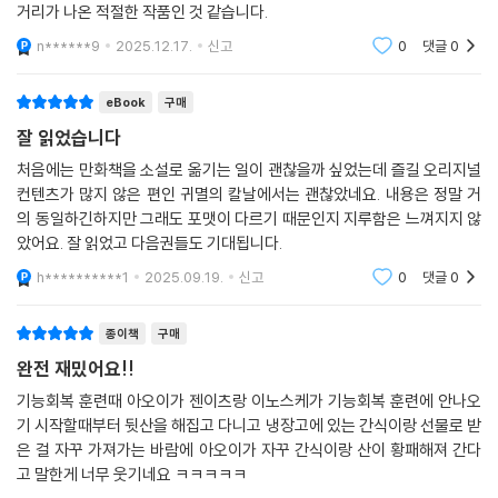
거리가 나온 적절한 작품인 것 같습니다.
n******9
2025.12.17.
신고
0
댓글
0
eBook
구매
잘 읽었습니다
처음에는 만화책을 소설로 옮기는 일이 괜찮을까 싶었는데 즐길 오리지널
컨텐츠가 많지 않은 편인 귀멸의 칼날에서는 괜찮았네요. 내용은 정말 거
의 동일하긴하지만 그래도 포맷이 다르기 때문인지 지루함은 느껴지지 않
았어요. 잘 읽었고 다음권들도 기대됩니다.
h**********1
2025.09.19.
신고
0
댓글
0
종이책
구매
완전 재밌어요!!
기능회복 훈련때 아오이가 젠이츠랑 이노스케가 기능회복 훈련에 안나오
기 시작할때부터 뒷산을 해집고 다니고 냉장고에 있는 간식이랑 선물로 받
은 걸 자꾸 가져가는 바람에 아오이가 자꾸 간식이랑 산이 황패해져 간다
고 말한게 너무 웃기네요 ㅋㅋㅋㅋㅋ