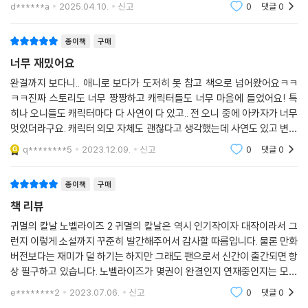
d******a
2025.04.10.
신고
0
댓글
0
종이책
구매
너무 재밌어요
완결까지 보다니.. 애니로 보다가 도저히 못 참고 책으로 넘어왔어요ㅋㅋ
ㅋㅋ진짜 스토리도 너무 짱짱하고 캐릭터들도 너무 마음에 들었어요! 특
히나 오니들도 캐릭터마다 다 사연이 다 있고.. 전 오니 중에 아카자가 너무
멋있더라구요. 캐릭터 외모 자체도 괜찮다고 생각했는데 사연도 있고 변하
지 않는 마음? 행동이랄까 그게 참 멋있고 대단하다고 느껴지는 부분이었
q********5
2023.12.09.
신고
0
댓글
0
어요. 진짜 무잔
종이책
구매
책 리뷰
귀멸의 칼날 노벨라이즈 2 귀멸의 칼날은 역시 인기작이자 대작이라서 그
런지 이렇게 소설까지 꾸준히 발간해주어서 감사할 따름입니다. 물론 만화
버전보다는 재미가 덜 하기는 하지만 그래도 팬으로서 신간이 출간되면 항
상 필구하고 있습니다. 노벨라이즈가 몇권이 완결인지 연재중인지는 모르
겠지만 나오는 족족 구매할 예정입니다. 꾸준하게 발간만 해주십시오.
e********2
2023.07.06.
신고
0
댓글
0