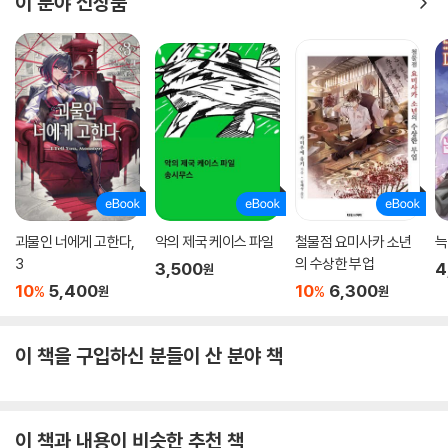
이 분야 신상품
괴물인 너에게 고한다,
악의 제국 케이스 파일
철물점 요미사카 소년
늑
3
의 수상한 부업
3,500
4
원
10
5,400
10
6,300
%
%
원
원
이 책을 구입하신 분들이 산 분야 책
이 책과 내용이 비슷한 추천 책