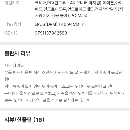
지원기기
크레마,PC(윈도우 - 4K 모니터 미지원),아이폰,아이
패드,안드로이드폰,안드로이드패드,전자책단말기(저
사양 기기 사용 불가),PC(Mac)
파일/용량
EPUB(DRM) | 40.94MB
ISBN13
9791137342583
출판사 리뷰
때는 다이쇼.
숯을 파는 마음씨 착한 소년 탄지로는 어느 날 도깨비에게 가족이 몰살당
했다.
겨우 목숨이 붙어 있던 누이동생 네즈코는 '도깨비'로 돌변하고 만다.
누이동생을 인간으로 돌려놓고, 가족을 죽인 도깨비를 처단하기 위해 탄지
로는 '도깨비 사냥꾼'의 길을 걷기로 결심하는데…?!
리뷰/한줄평
16