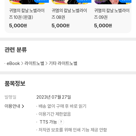
귀멸의 칼날 노벨라이
귀멸의 칼날 노벨라이
귀멸의 칼날 노벨라이
즈 10권 (완결)
즈 08권
즈 09권
5,000
5,000
5,000
원
원
원
관련 분류
eBook
라이트노벨
기타 라이트노벨
품목정보
발행일
2023년 07월 27일
이용안내
배송 없이 구매 후 바로 읽기
이용기간 제한없음
TTS 가능
저작권 보호를 위해 인쇄 기능 제공 안함