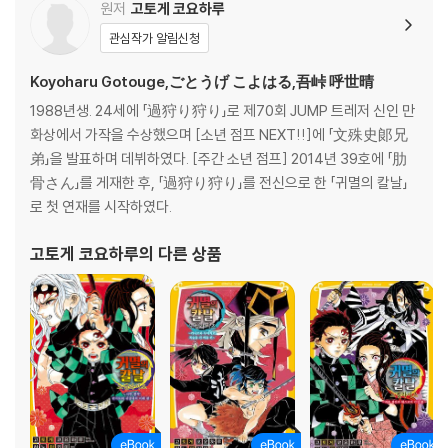
원저
고토게 코요하루
관심작가 알림신청
Koyoharu Gotouge,ごとうげ こよはる,吾峠 呼世晴
1988년생. 24세에 「過狩り狩り」로 제70회 JUMP 트레저 신인 만
화상에서 가작을 수상했으며 [소년 점프 NEXT!!]에 「文殊史郞兄
弟」을 발표하며 데뷔하였다. [주간 소년 점프] 2014년 39호에 「肋
骨さん」를 게재한 후, 「過狩り狩り」를 전신으로 한 「귀멸의 칼날」
로 첫 연재를 시작하였다.
고토게 코요하루
의 다른 상품