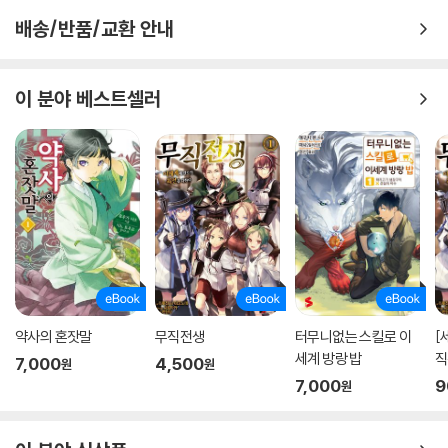
배송/반품/교환 안내
이 분야 베스트셀러
약사의 혼잣말
무직전생
터무니없는 스킬로 이
[
세계 방랑 밥
직
7,000
4,500
원
원
2
7,000
9
원