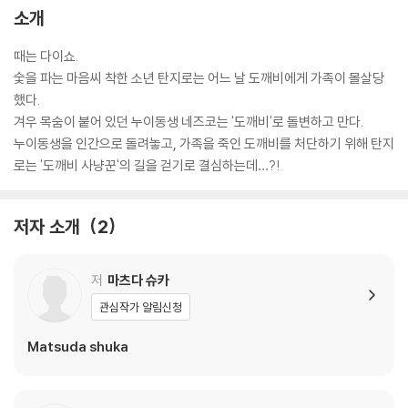
소개
때는 다이쇼.
숯을 파는 마음씨 착한 소년 탄지로는 어느 날 도깨비에게 가족이 몰살당
했다.
겨우 목숨이 붙어 있던 누이동생 네즈코는 '도깨비'로 돌변하고 만다.
누이동생을 인간으로 돌려놓고, 가족을 죽인 도깨비를 처단하기 위해 탄지
로는 '도깨비 사냥꾼'의 길을 걷기로 결심하는데…?!
저자 소개
2
저
마츠다 슈카
관심작가 알림신청
Matsuda shuka