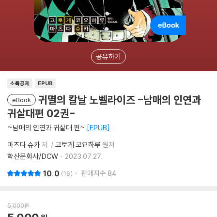
공유하기
소득공제
EPUB
귀멸의 칼날 노벨라이즈 -남매의 인연과
eBook
귀살대편 02권-
~남매의 인연과 귀살대 편~
EPUB
마츠다 슈카
저
고토게 코요하루
원저
학산문화사/DCW
2023.07.27.
10.0
판매지수
84
16
5,000
원