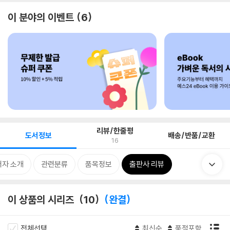
이 분야의 이벤트
6
리뷰/한줄평
도서정보
배송/반품/교환
16
저자 소개
관련분류
품목정보
출판사 리뷰
이 상품의 시리즈
10
완결
전체선택
최신순
품절포함