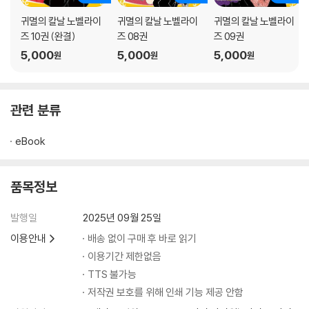
귀멸의 칼날 노벨라이
귀멸의 칼날 노벨라이
귀멸의 칼날 노벨라이
즈 10권 (완결)
즈 08권
즈 09권
5,000
5,000
5,000
원
원
원
관련 분류
eBook
품목정보
발행일
2025년 09월 25일
이용안내
배송 없이 구매 후 바로 읽기
이용기간 제한없음
TTS 불가능
저작권 보호를 위해 인쇄 기능 제공 안함