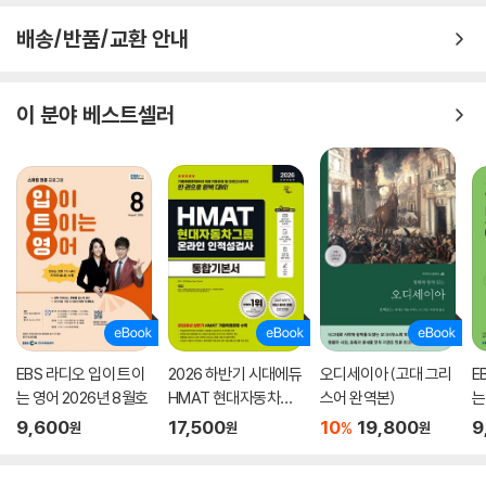
배송/반품/교환 안내
이 분야 베스트셀러
EBS 라디오 입이 트이
2026 하반기 시대에듀
오디세이아 (고대 그리
E
는 영어 2026년 8월호
HMAT 현대자동차그
스어 완역본)
는
룹 인적성검사 통합기
9,600
17,500
10
19,800
9
%
원
원
원
본서