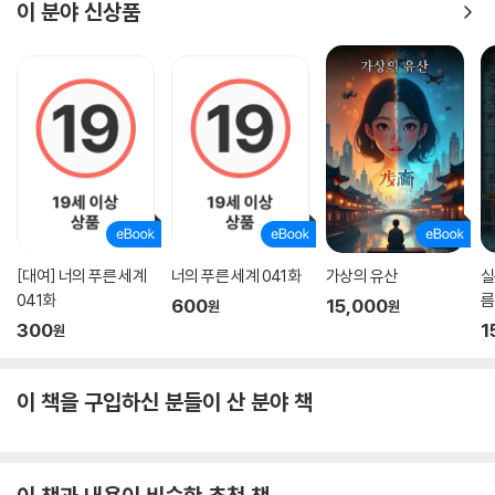
이 분야 신상품
[대여] 너의 푸른 세계
너의 푸른 세계 041화
가상의 유산
실
041화
름
600
15,000
원
원
300
1
원
이 책을 구입하신 분들이 산 분야 책