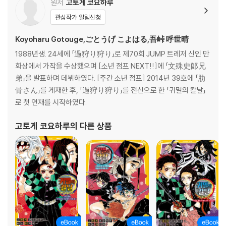
원저
고토게 코요하루
관심작가 알림신청
Koyoharu Gotouge,ごとうげ こよはる,吾峠 呼世晴
1988년생. 24세에 「過狩り狩り」로 제70회 JUMP 트레저 신인 만
화상에서 가작을 수상했으며 [소년 점프 NEXT!!]에 「文殊史郞兄
弟」을 발표하며 데뷔하였다. [주간 소년 점프] 2014년 39호에 「肋
骨さん」를 게재한 후, 「過狩り狩り」를 전신으로 한 「귀멸의 칼날」
로 첫 연재를 시작하였다.
고토게 코요하루
의 다른 상품