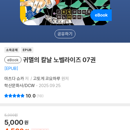
공유하기
소득공제
EPUB
귀멸의 칼날 노벨라이즈 07권
eBook
EPUB
마츠다 슈카
저
고토게 코요하루
원저
학산문화사/DCW
2025.09.25.
10.0
10
5,000
원
5,000