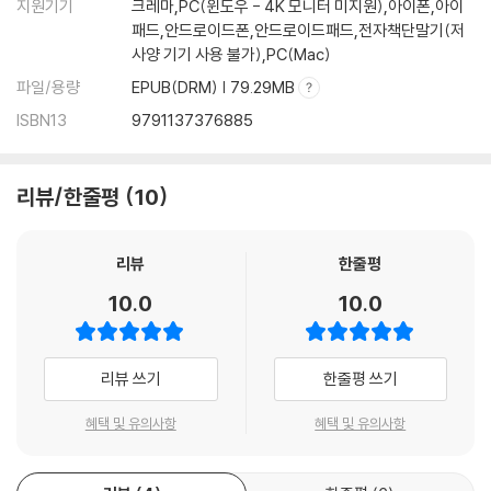
지원기기
크레마,PC(윈도우 - 4K 모니터 미지원),아이폰,아이
패드,안드로이드폰,안드로이드패드,전자책단말기(저
사양 기기 사용 불가),PC(Mac)
파일/용량
EPUB(DRM) | 79.29MB
ISBN13
9791137376885
리뷰/한줄평
10
리뷰
한줄평
10.0
10.0
리뷰 쓰기
한줄평 쓰기
혜택 및 유의사항
혜택 및 유의사항