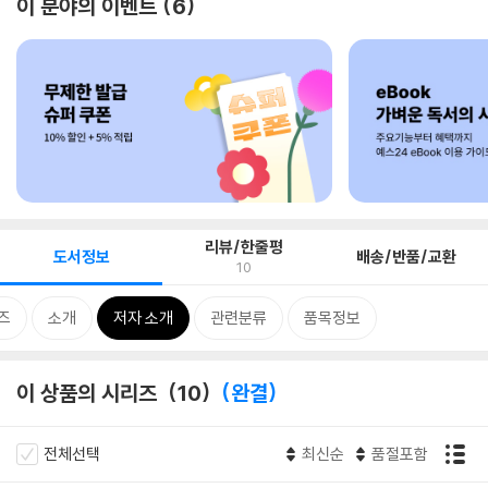
이 분야의 이벤트
6
리뷰/한줄평
도서정보
배송/반품/교환
10
즈
소개
저자 소개
관련분류
품목정보
이 상품의 시리즈
10
완결
전체선택
최신순
품절포함