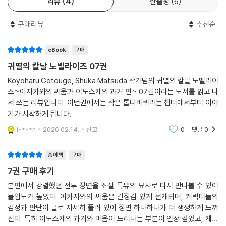
리뷰
4
한줄평
6
구매리뷰
추천순
eBook
구매
귀멸의 칼날 노벨라이즈 07권
Koyoharu Gotouge, Shuka Matsuda 작가님의 귀멸의 칼날 노벨라이
즈~아자카와의 싸움과 이노스케의 과거 편~ 07권이라는 도서를 읽고 나
서 쓰는 리뷰입니다. 이번권에서는 작은 톱니바퀴라는 챕터에서부터 이야
기가 시작하게 됩니다.
i****n
2026.02.14.
신고
0
댓글
0
종이책
구매
7권 구매 후기
본편에서 강렬했던 전투 장면을 소설 특유의 묘사로 다시 만나볼 수 있어
몰입도가 높았다. 아카자와의 싸움은 긴장감 있게 전개되며, 캐릭터들의
감정과 판단이 글로 자세히 풀려 있어 장면 하나하나가 더 생생하게 느껴
진다. 특히 이노스케의 과거와 마음이 드러나는 부분이 인상 깊었고, 캐릭