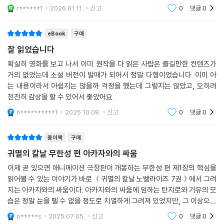
터에 대한 이해도가 크게 높아졌다. 만화와 애니를 이미 본 독자라도 새로
r******1
2026.01.11.
신고
0
댓글
0
운 감정으로 읽을
eBook
구매
잘 읽었습니다
확실히 영화를 보고 나서 이미 원작을 다 읽은 사람은 즐길만한 컨텐츠가
거의 없었는데 소설 버전이 발매가 되어서 정말 다행이었습니다. 이미 아
는 내용이라서 아쉽지는 않을까 걱정을 했는데 그렇지는 않았고, 오히려
천천히 감상을 할 수 있어서 좋았어요.
h**********1
2025.10.08.
신고
0
댓글
0
종이책
구매
귀멸의 칼날 무한성 편 아카자와의 싸움
이제 곧 있으면 애니메이션 극장판이 개봉하는 무한성 편 제1장의 핵심을
읽어볼 수 있는 이야기가 바로 ＜귀멸의 칼날 노벨라이즈 7권＞에서 그려
지는 아카자와의 싸움이다. 아카자와의 싸움에 임하는 탄지로와 기유의 모
습은 정말 눈을 뗄 수 없을 정도로 치열하게 그려져 있었지만, 그 이상으로
우리가 이 이야기에 가슴으로 반할 수 있었던 이유는 아카자가 가진 사연
o*****s
2025.07.05.
신고
0
댓글
0
에 있었다. 이