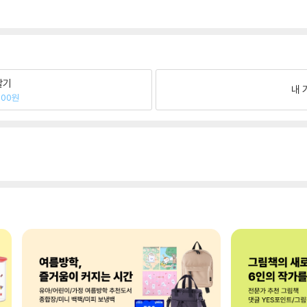
팔기
내 
400원