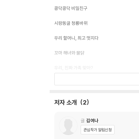
콩닥콩닥 비밀친구
시랑동굴 청룡바위
우리 할머니, 최고 멋지다
꼬마 해녀와 물닭
우리, 진짜 가족 맞아?
작가의 말
저자 소개
2
글
김여나
관심작가 알림신청