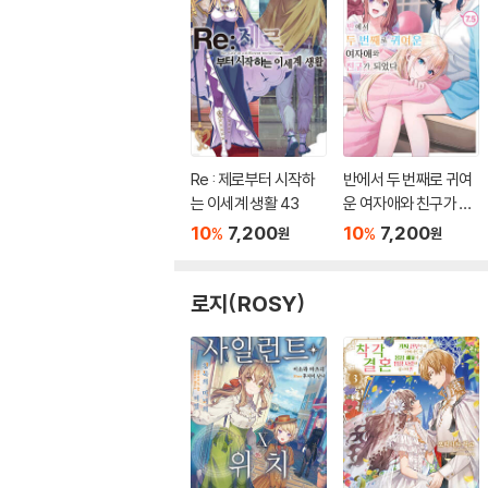
Re : 제로부터 시작하
반에서 두 번째로 귀여
는 이세계 생활 43
운 여자애와 친구가 되
었다 7.5
10
7,200
10
7,200
%
%
원
원
로지(ROSY)