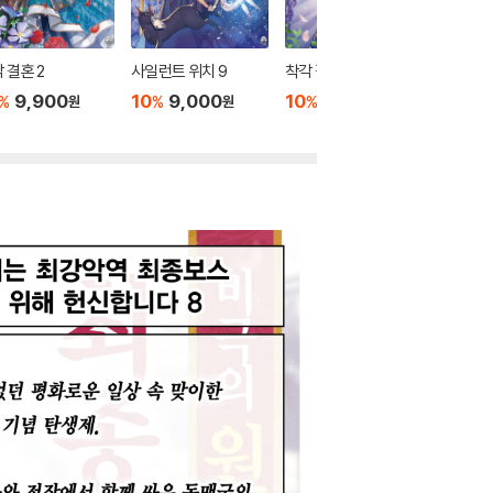
 결혼 2
사일런트 위치 9
착각 결혼 1
사일런트 
9,900
10
9,000
10
9,900
10
9
%
%
%
%
원
원
원