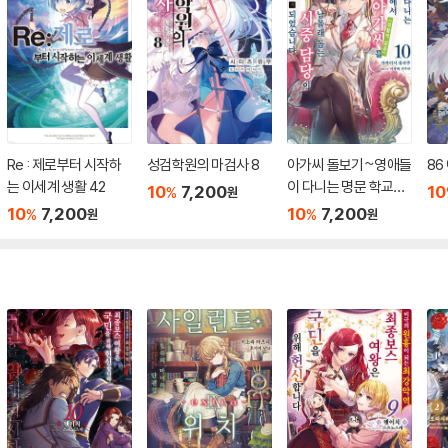
Re : 제로부터 시작하
성검학원의 마검사 8
아가씨 돌보기~영애들
86
는 이세계 생활 42
이 다니는 명문 학교에
10
7,200
10
%
원
서 제일가는 아가씨(생
10
7,200
10
7,200
%
%
원
원
활력 없음)를 남몰래 돕
는 시중 담당이 되었습
니다 10