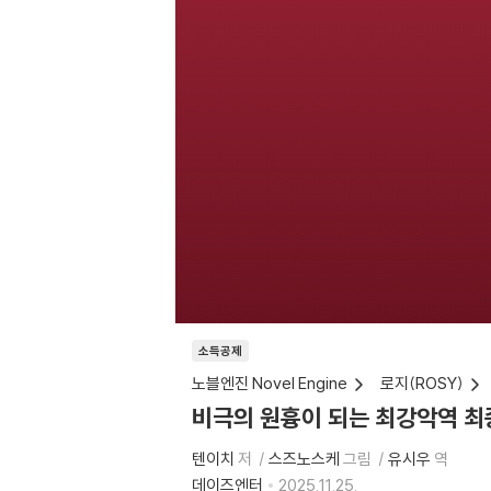
소득공제
노블엔진 Novel Engine
로지(ROSY)
비극의 원흉이 되는 최강악역 최
텐이치
저
스즈노스케
그림
유시우
역
데이즈엔터
2025.11.25.