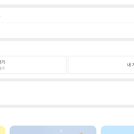
.
팔기
내 
불가