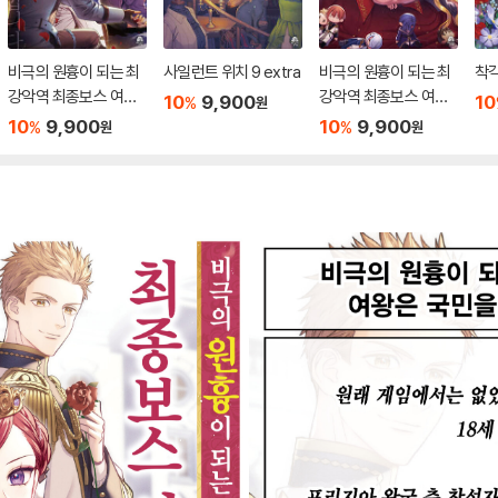
비극의 원흉이 되는 최
사일런트 위치 9 extra
비극의 원흉이 되는 최
착각
강악역 최종보스 여왕
강악역 최종보스 여왕
10
9,900
10
%
원
은 국민을 위해 헌신합
은 국민을 위해 헌신합
10
9,900
10
9,900
%
%
원
원
니다 10
니다 9