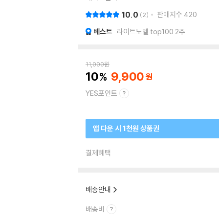
10.0
판매지수
420
2
베스트
라이트노벨 top100 2주
11,000
원
10
9,900
YES포인트
앱 다운 시 1천원 상품권
결제혜택
배송안내
배송비