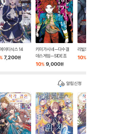
 에이티식스 14
키미가시네 ─다수결
리빌드 월드 8 (하)
탐정은 이
데스게임─ SIDE 죠
7,200
10
10,800
10
7
%
%
%
원
원
10
9,000
%
원
알림신청