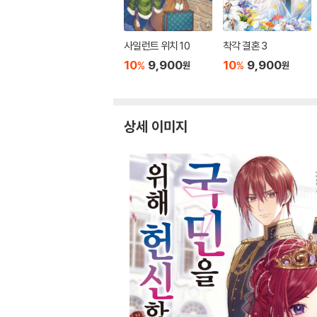
사일런트 위치 10
착각 결혼 3
10
9,900
10
9,900
%
%
원
원
상세 이미지