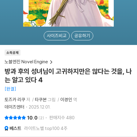
사이즈비교
공유하기
소득공제
노블엔진 Novel Engine
방과 후의 성녀님이 고귀하지만은 않다는 것을, 나
는 알고 있다 4
완결
토즈카 리쿠
저
타쿠본
그림
이경인
역
데이즈엔터
2025.12.01.
10.0
판매지수
480
2
베스트
라이트노벨 top100 4주