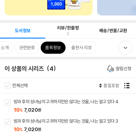
리뷰/한줄평
도서정보
배송/반품/교환
2
 소개
관련분류
품목정보
출판사 리뷰
이 상품의 시리즈
4
알림신청
전체선택
품절포함
방과 후의 성녀님이 고귀하지만은 않다는 것을, 나는 알고 있다 4
10
7,020
%
원
방과 후의 성녀님이 고귀하지만은 않다는 것을, 나는 알고 있다 3
10
7,020
%
원