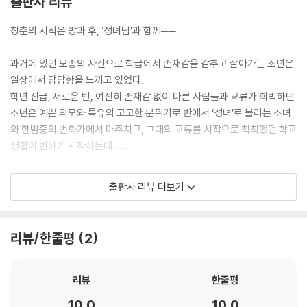
출판사 리뷰
청춘의 시작은 방과 후, ‘성녀님’과 함께──.
과거에 있던 모종의 사건으로 학급에서 존재감을 감추고 살아가는 소년은
일상에서 답답함을 느끼고 있었다.
학년 진급, 새로운 반, 여전히 존재감 없이 다른 사람들과 교류가 희박하던
소년은 예쁜 외모와 특유의 고고한 분위기로 반에서 ‘성녀’로 불리는 소녀
와 한밤중의 번화가에서 마주치고, 그때의 교류를 시작으로 칙칙했던 학교
생활이 변하기 시작하는데…….
학교에서는 ‘성녀’로 불리지만 사실은 자유분방한 소녀와 함께하는 이야
출판사 리뷰 더보기
기, 개막.
리뷰/한줄평
2
리뷰
한줄평
10.0
10.0