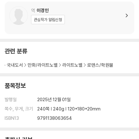
역
이경인
관심작가 알림신청
관련 분류
국내도서
만화/라이트노벨
라이트노벨
로맨스/학원물
품목정보
발행일
2025년 12월 01일
쪽수, 무게, 크기
240쪽 | 240g | 120*180*20mm
ISBN13
9791138063654