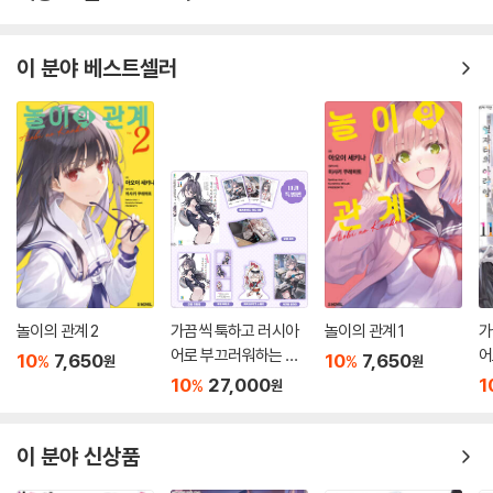
이 분야 베스트셀러
놀이의 관계 2
가끔씩 툭하고 러시아
놀이의 관계 1
가
어로 부끄러워하는 옆
어
10
7,650
10
7,650
%
%
원
원
자리의 아랴 양 11 특별
자
10
27,000
1
%
원
판
이 분야 신상품