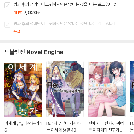
방과 후의 성녀님이 고귀하지만은 않다는 것을, 나는 알고 있다 2
10
7,020
%
원
방과 후의 성녀님이 고귀하지만은 않다는 것을, 나는 알고 있다 1
품절
노블엔진 Novel Engine
이세계 유유자적 농가 1
Re : 제로부터 시작하
반에서 두 번째로 귀여
R
6
는 이세계 생활 43
운 여자애와 친구가 되
는