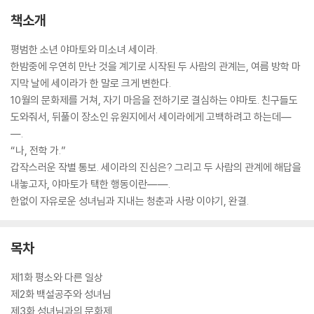
책소개
평범한 소년 야마토와 미소녀 세이라.
한밤중에 우연히 만난 것을 계기로 시작된 두 사람의 관계는, 여름 방학 마
지막 날에 세이라가 한 말로 크게 변한다.
10월의 문화제를 거쳐, 자기 마음을 전하기로 결심하는 야마토. 친구들도
도와줘서, 뒤풀이 장소인 유원지에서 세이라에게 고백하려고 하는데―
―.
“나, 전학 가.”
갑작스러운 작별 통보. 세이라의 진심은? 그리고 두 사람의 관계에 해답을
내놓고자, 야마토가 택한 행동이란――.
한없이 자유로운 성녀님과 지내는 청춘과 사랑 이야기, 완결.
목차
제1화 평소와 다른 일상
제2화 백설공주와 성녀님
제3화 성녀님과의 문화제