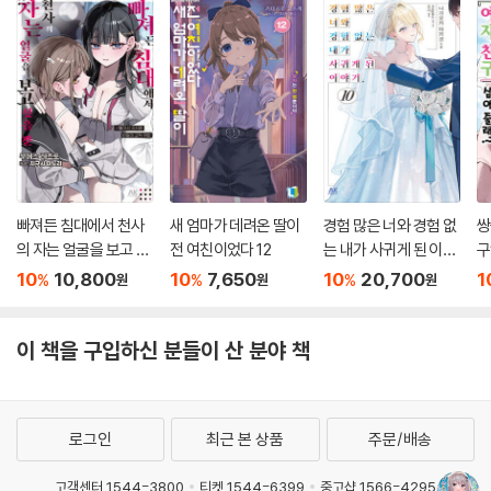
빠져든 침대에서 천사
새 엄마가 데려온 딸이
경험 많은 너와 경험 없
쌍
의 자는 얼굴을 보고 싶
전 여친이었다 12
는 내가 사귀게 된 이야
구
을 뿐
기. 10 한정판
10
10,800
10
7,650
10
20,700
1
%
%
%
원
원
원
이 책을 구입하신 분들이 산 분야 책
로그인
최근 본 상품
주문/배송
고객센터 1544-3800
티켓 1544-6399
중고샵 1566-4295