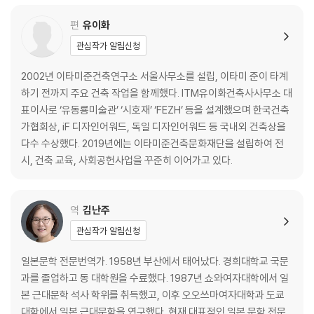
흙의 건축과 그 자립─온양미술관 / 본질적인 생명력─조각가의 아틀리에
권위 있는 건축상인 ‘무라노 도고상
편
유이화
/ 인조대리석의 원점 / 각인의 건축─각인의 탑 / 바다와 바람 속에서─만
지샤 / 무구한 공간으로─석채의 교회 / 화장실 미학 / 도시의 기둥─M 빌
관심작가 알림신청
딩 / 꿈 이야기와 먹의 공간 / 단장─우리 집과 그 주변 / 지형을 거스르지
않고─포도호텔 / 건축가의 심안 / 바람의 노래
2002년 이타미준건축연구소 서울사무소를 설립, 이타미 준이 타계
하기 전까지 주요 건축 작업을 함께했다. ITM유이화건축사사무소 대
표이사로 ‘유동룡미술관’ ‘시호재’ ‘FEZH’ 등을 설계했으며 한국건축
가협회상, iF 디자인어워드, 독일 디자인어워드 등 국내외 건축상을
다수 수상했다. 2019년에는 이타미준건축문화재단을 설립하여 전
시, 건축 교육, 사회공헌사업을 꾸준히 이어가고 있다.
역
김난주
관심작가 알림신청
일본문학 전문번역가. 1958년 부산에서 태어났다. 경희대학교 국문
과를 졸업하고 동 대학원을 수료했다. 1987년 쇼와여자대학에서 일
본 근대문학 석사 학위를 취득했고, 이후 오오쓰마여자대학과 도쿄
대학에서 일본 근대문학을 연구했다. 현재 대표적인 일본 문학 전문