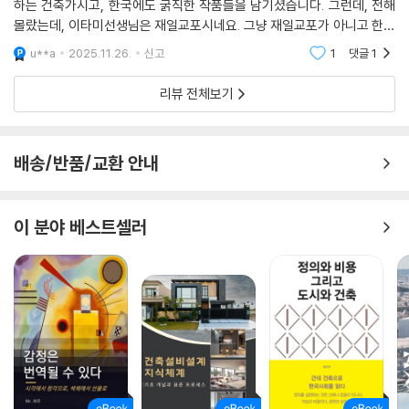
하는 건축가시고, 한국에도 굵직한 작품들을 남기셨습니다. 그런데, 전해
몰랐는데, 이타미선생님은 재일교포시네요. 그냥 재일교포가 아니고 한국
이타미 준의 공간에서는 그 자신의 정신성과 철학, 삶의 방식이 강하게 드
문화를, 한국 예술을 깊게 공부하신 분입니다. 그리고 한국의 예술가들과
u**a
2025.11.26.
신고
1
댓글
1
러난다. “밝음과 어둠의 미묘함 사이에 있는 상태를 막연하게” 시도해본
교류도 깊으십니
첫 아틀리에 ‘먹의 집’, 고장에서 난 돌과 흙을 재료로 “지역성에 기초한 야
리뷰 전체보기
성적인 건물”을 완성한 ‘온양미술관’, “풍토에서 비롯된 조형”을 살린 ‘석
채의 교회’, “부정형의 흐름을 이루는 지붕의 형태가 마치 자그마한 마을을
형성하는 듯한” ‘포도호텔’까지 그는 자연과 인간이 조화롭게 공존하는 건
배송/반품/교환 안내
축을 관철해왔다.
환청일 수도 있지만 돌 자신이 하는 말에서, 흙을 누르는 그 중력에서 나는
이 분야 베스트셀러
본질적인 생명력을 느낀다. 나무든 돌이든 인간과 친근한 소재를 활용하
고, 고장의 전통적 맥락 속에서 자연스럽게 추출되었으며, 작가의 강인한
염원이 담긴 형태야말로 조형의 진정한 순수함을 획득할 수 있다. ─본문에
서
이타미 준은 돌과 흙 같은 재료의 본질과 사용에 천착하는 동시에 ‘손의 온
기’를 남기는 데도 물러섬이 없었다. ‘현대건축에서 결여된 것이 있다면 온
기와 야성미’라는 말은 그의 철학을 함축적으로 보여준다. 디자인과 건축