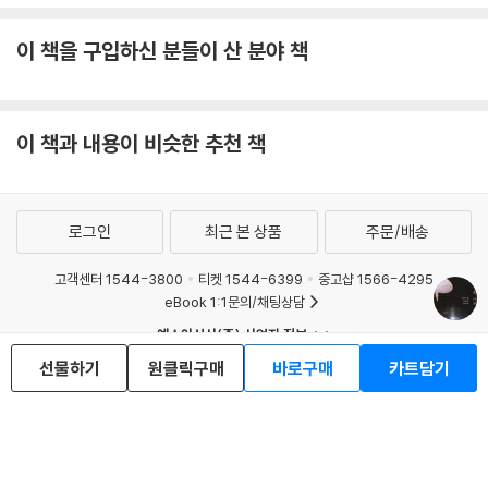
이 책을 구입하신 분들이 산 분야 책
이 책과 내용이 비슷한 추천 책
로그인
최근 본 상품
주문/배송
고객센터 1544-3800
티켓 1544-6399
중고샵 1566-4295
eBook 1:1문의/채팅상담
예스이십사(주) 사업자 정보
선물하기
이용약관
원클릭구매
개인정보처리방침
바로구매
청소년보호정책
카트담기
PC버전
회사소개
거래처관계자께
도서홍보
광고
Copyright © YES24 Corp. All Rights Reserved.
MATOM1