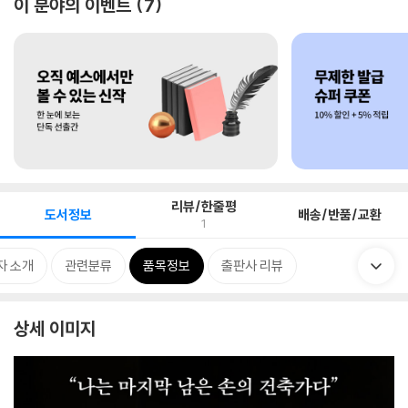
이 분야의 이벤트
7
리뷰/한줄평
도서정보
배송/반품/교환
1
자 소개
관련분류
품목정보
출판사 리뷰
상세 이미지