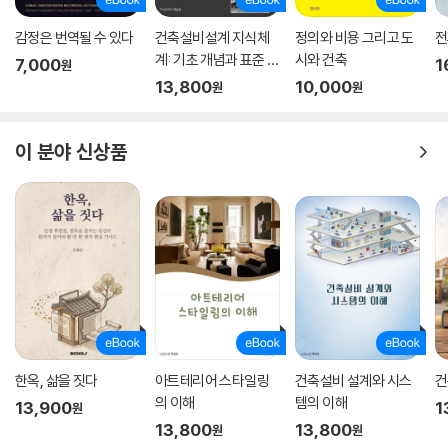
설계가 펜에서 컴퓨터로 이행되어가는 와중에도 인간의 감성이 발휘되는
것은 손이라는 믿음 또한 잃지 않았다. 이 책을 통해 건축가이자 예술가로
감정은 번역될 수 있다
건축설비설계 지식체
정의와 비용 그리고 도
전
서 평생 ‘살아 있는 건축’을 만들고자 궁구해온 이타미 준의 풍경과 마주하
계: 기초 개념과 표준 프
시와 건축
7,000
1
원
게 될 것이다.
로세스
13,800
10,000
원
원
이 분야 신상품
한옥, 삶을 짓다
아트테리어 스타일링
건축설비 설계와 시스
건
의 이해
템의 이해
13,900
1
원
13,800
13,800
원
원