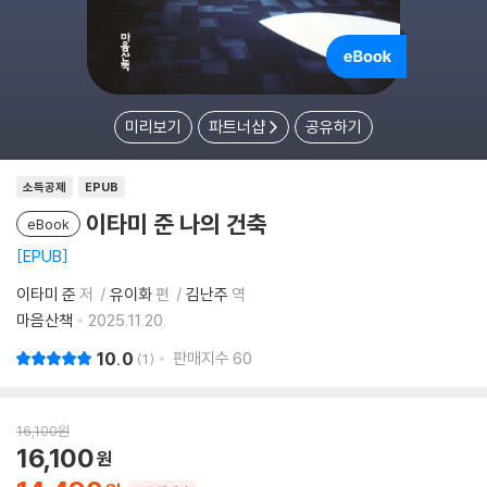
미리보기
파트너샵
공유하기
소득공제
EPUB
이타미 준 나의 건축
eBook
EPUB
이타미 준
저
유이화
편
김난주
역
마음산책
2025.11.20.
10.0
판매지수
60
1
16,100
원
16,100