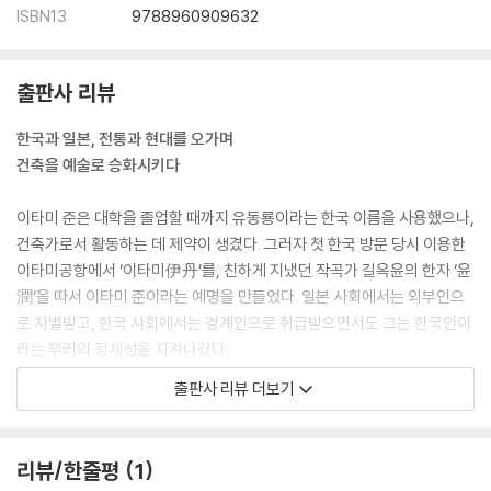
ISBN13
9788960909632
출판사 리뷰
한국과 일본, 전통과 현대를 오가며
건축을 예술로 승화시키다
이타미 준은 대학을 졸업할 때까지 유동룡이라는 한국 이름을 사용했으나,
건축가로서 활동하는 데 제약이 생겼다. 그러자 첫 한국 방문 당시 이용한
이타미공항에서 ‘이타미伊丹’를, 친하게 지냈던 작곡가 길옥윤의 한자 ‘윤
潤’을 따서 이타미 준이라는 예명을 만들었다. 일본 사회에서는 외부인으
로 차별받고, 한국 사회에서는 경계인으로 취급받으면서도 그는 한국인이
라는 뿌리와 정체성을 지켜나갔다.
출판사 리뷰 더보기
이는 곧 평생에 걸친 한국 전통과 조선시대 건축·예술의 탐구로 이어졌다.
이타미 준은 백자의 기원과 생산부터 꾸밈없는 아름다움에 대해, 무명성의
예술인 민화가 지닌 강인한 생명력에 대해, 존재를 뽐내지 않는 무심하고
리뷰/한줄평
1
가만한 종묘의 구조에 대해 전문가 수준의 분석을 선보인다. 건축을 단순