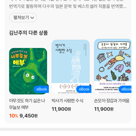
번역가로 활동하며 다수의 일본 문학 및 베스트셀러 작품을 번역했
다. 옮긴 책으로 『퍼스트 러브』, 『바다로 향하는 물고기들』, 『냉정과
펼쳐보기
열정 사이 Rosso』, 『나는 고양이로소이다』, 『여름의 재단』, 『반짝반
짝 빛나는』, 『낙하하는 저녁』, 『홀리 가든』, 『좌안 1·2』, 『제비꽃 설탕
김난주
의 다른 상품
절임』, 『소란한 보통
아무것도 하기 싫은 나
박사가 사랑한 수식
손모아 장갑과 가여움
무늘보 메부
11,900
11,900
원
원
10
9,450
%
원