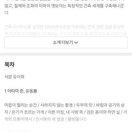
않고, 절제와 조화의 미학이 엿보이는 독창적인 건축 세계를 구축해나갔
다.
건축사사무소를 설립한 1960년대 후반 이후에는 건축 관련 글을 왕성하
게 기고하기 시작했다. 이 책에는 그가 타계하기 몇 해 전까지 써 내려간 글
과 다채로운 사진 자료가 수록되었다. 어린 시절의 기억과 일상적 경험에
소개 더보기
서부터 조선시대 건축과 예술에 대한 탐구, 영감을 주고받은 건축가 및 예
술가와의 교류, 건축에 대한 깊은 사유와 설계 의도까지 한눈에 볼 수 있다.
이타미 준의 딸이자 아버지의 철학을 이어받아 일선에서 활약하고 있는 유
목차
이화 건축가가 자료를 모으고 엮어 더욱 뜻깊은 한 권이다.
서문 유이화
아버지는 끝까지 아날로그 드로잉을 고수했다. 스스로를 ‘마지막 남은 손
의 건축가’라고 여기며, 컴퓨터 설계를 배제하고 선 하나하나에 혼을 담아
1 이타미 준, 유동룡
그렸다. 나 역시 손의 건축이 지닌 힘은 ‘마음’이라고 생각한다. 스케치가
모형이 되고, 모형이 건축이 되어가는 과정은 결국 손과 마음이 이어지고,
마음이 떨리는 순간 / 사라지지 않는 풍경 / 두부의 맛 / 바람과 공기의 상
혼이 건축으로 탄생하는 일이기 때문이다. ─「서문(유이화 건축가)」에서
자 / 온기가 흐르는 가게 / 이른 아침, 내 사랑 죽 / 검은 종이와 하얀 실 / 기
억의 모퉁이에서 / 인사동의 새 얼굴 / 물방울(시)