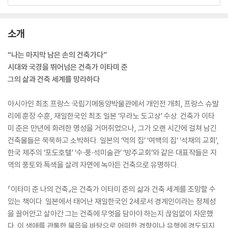
소개
“나는 마지막 남은 손의 건축가다”
시대와 국경을 뛰어넘은 건축가 이타미 준
그의 삶과 건축 세계를 망라하다
아시아인 최초 프랑스 국립기메동양박물관에서 개인전 개최, 프랑스 슈발
리에 훈장 수훈, 재일한국인 최초 일본 ‘무라노 도고상’ 수상. 건축가 이타
미 준은 만년에 화려한 명성을 거머쥐었으나, 그가 오랜 시간에 걸쳐 남긴
건축물들은 묵묵하고 소박하다. 일본의 ‘먹의 집’ ‘여백의 집’ ‘석채의 교회’,
한국 제주의 ‘포도호텔’ ‘수·풍·석미술관’ ‘방주교회’와 같은 대표작들은 지
역의 풍토와 특색을 살려 자연에 녹아든 건축으로 유명하다.
『이타미 준 나의 건축』은 건축가 이타미 준의 삶과 건축 세계를 조망할 수
있는 책이다. 일본에서 태어난 재일한국인 2세로서 경계인이라는 정체성
을 끌어안고 살아간 그는 건축에 무엇을 담아야 하는지 끊임없이 자문했
다. 이 생애를 관통한 물음을 바탕으로 어떠한 경향이나 유행에 경도되지