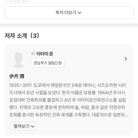
2 조선에 살다
목차 더보기
흙에서 흙으로 / 종묘, 무언의 건축 / 태양과 비애의 색 / 무아의 아름다움 /
민중의 그림 / 돌과 빛 속에서 / 가구와 벼루에 매료되다 / 신라의 불상 / 사
랑의 조형물 / 사랑의 조형물 / 푸근한 자연스러움, 백자 / 맑디맑은 다완 /
저자 소개
3
‘손의 눈’을 통해 태어나다 / 하얗고 투명한 아름다움 / 자연의 섭리를 따른
한국의 민가 / 타이포그래피의 힘(대담)
저
이타미 준
3 영감의 탄생
관심작가 알림신청
르코르뷔지에와 스털링의 도시 / 비범한 땅, 아크로폴리스 / 아름다운 의
伊丹 潤
자를 만날 때 / 영혼의 드로잉 / 사진가 무라이 오사무 / 조각가 하야미 시
1935~2011. 도쿄에서 재일한국인 2세로 태어나, 시즈오카현 시미
로 / 건축가 김중업 / 모던 코리아로 / 화가 곽인식 / 시라이 세이이치를 기
즈시에서 유년 시절을 보냈다. 한국 이름은 유동룡. 1964년 무사시
리며
공업대학 건축학과를 졸업하고 4년 후 이타미준건축연구소를 설립
했다. 지역의 고유한 풍토에 천착하며 돌, 바람, 흙과 같은 자연과의
4 나의 건축
조화를 중시한 독창적인 건축 세계를 구축했다. 대표작으로 일본의
‘먹의 집’ ‘석채의 교회’ ‘M 빌딩’, 한국의 ‘온양미술관’ ‘포도호텔’ ‘수·
펼쳐보기
돌과 새(시) / 돌의 언어 / 검은 상자 이야기─먹의 집 / 두 개의 상자─여백
풍·석미술관’ ‘방주교회’ 등이 있다. 2003년 아시아인 최초로 프랑스
의 집 / 시간을 뛰어넘은 공간─트렁크 / 자연에 순응하는 건축가(대담) /
국립기메동양박물관에서 개인전을 개최했고, 2009년에는 일본의