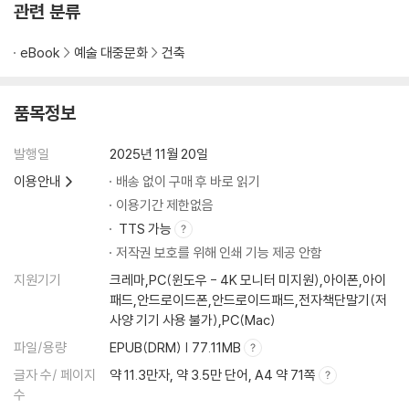
관련 분류
eBook
예술 대중문화
건축
품목정보
발행일
2025년 11월 20일
이용안내
배송 없이 구매 후 바로 읽기
이용기간 제한없음
TTS 가능
저작권 보호를 위해 인쇄 기능 제공 안함
지원기기
크레마,PC(윈도우 - 4K 모니터 미지원),아이폰,아이
패드,안드로이드폰,안드로이드패드,전자책단말기(저
사양 기기 사용 불가),PC(Mac)
파일/용량
EPUB(DRM) | 77.11MB
글자 수/ 페이지
약 11.3만자, 약 3.5만 단어, A4 약 71쪽
수