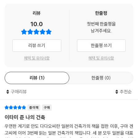
한 기능적 구조물이 아닌 흙, 돌, 바람, 물, 빛과 같은 자연 요소와 어우러지
는 장場으로 파악한 이타미 준의 철학은 여기서 비롯되었다고 해도 과언
리뷰
한줄평
이 아니다.
10.0
첫번째 한줄평을
남겨주세요.
조선시대 주거의 특징은 풍수지리설과 유교의 영향을 배경으로 한 토착성
에서 찾을 수 있다. 사람들의 생활은 어떤 경우에도 흙과의 관계 없이는 논
리뷰 쓰기
한줄평 쓰기
할 수 없다. 흙이 살아 있다. 그리고 흙이 모든 생명을 낳고, 그 생명은 다시
흙으로 환원된다. 흙을 경외하는 신앙에 버금가는 세계관은 일종의 사상으
혜택 및 유의사항
혜택 및 유의사항
로까지 발전해, 민족의 생활에 큰 영향을 미쳤다. ─본문에서
리뷰
1
한줄평
0
한편으로는 일본과 한국의 동시대 건축가 및 예술가와 폭넓게 교류하며 자
신의 건축 영토를 확장해나갔다. 스승이자 정신적 지주로서 일본의 전통과
구매리뷰
추천순
서양의 디자인을 접목시킨 건축가 시라이 세이이치, 미적 재능을 발휘하도
록 물심양면 애써준 동양적 미니멀리즘의 대가인 화가 곽인식, “개성과 오
해를 두려워하지 않는” 시인 같은 건축가 김중업 등과의 만남은 이타미 준
종이책
구매
이 건축을 예술로 승화시키는 데 결정적인 역할을 했다.
이타미 준 나의 건축
우연한 계기로 안도 다다오씨란 일본의 건축가의 책을 접한 이후, 구마 겐
‘온기’와 ‘야성미’를 추구한 건축가
고씨에 이어 3번째 읽는 일본 건축가의 책입니다. 세 분 모두 일본을 대표
이타미 준의 풍경과 마주하다