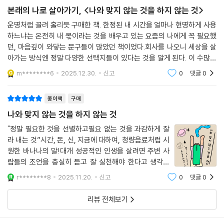
본래의 나로 살아가기, <나와 맞지 않는 것을 하지 않는 것>
운명처럼 끌려 홀리듯 구매한 책. 한정된 내 시간을 얼마나 현명하게 사용
하느냐는 온전히 내 몫이라는 것을 배우고 있는 요즘의 나에게 꼭 필요했
던, 마음깊이 와닿는 문구들이 많았던 책이었다.회사를 나오니 세상을 살
아가는 방식엔 정말 다양한 선택지들이 있다는 것을 알게 된다. 이 수많은
선택지들은 때로는 설렘으로, 때로는 불안으로 찾아온다. 직장을 다닐 때
m********6
2025.12.30.
신고
0
댓글
0
는 하루하루의 To
종이책
구매
나와 맞지 않는 것을 하지 않는 것
"정말 필요한 것을 선별하고필요 없는 것을 과감하게 잘
라 내는 것”시간, 돈, 신, 지금에 대하여, 청량음료처럼 시
원한 바나나의 말!대개 성공적인 인생을 살려면 주변 사
람들의 조언을 충실히 듣고 잘 실천해야 한다고 생각한
다. 정말 부모나 선배, 선생, 유명한 사람의 말대로 살면 무
r********8
2025.11.20.
신고
0
댓글
0
조건 성공적인 인생을 살 수 있는 걸까?“나와 맞지 않는
것을 하다 보면 점점 더 어긋납니다. 계속
리뷰 전체보기