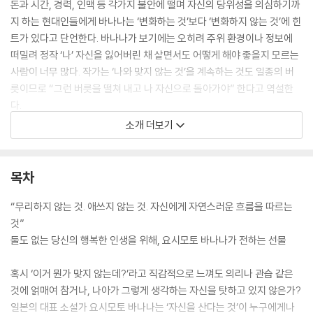
돈과 시간, 경력, 인맥 등 각가지 불안에 떨며 자신의 당위성을 의심하기까
지 하는 현대인들에게 바나나는 ‘변화하는 것’보다 ‘변화하지 않는 것’에 힌
트가 있다고 단언한다. 바나나가 보기에는 오히려 주위 환경이나 정보에
떠밀려 정작 ‘나’ 자신을 잃어버린 채 살면서도 어떻게 해야 좋을지 모르는
사람이 너무 많다. 작가는 ‘나와 맞지 않는 것’을 계속하는 것도 일종의 버
릇이므로 “그런 버릇을 떨쳐 내고 나 자신으로 돌아가야” 한다고 역설한
다.
소개 더보기
예컨대 어린 시절 본연의 자신으로 돌아가는 것, 내키지 않는 제안을 아니
라고 거절할 줄 아는 것, 남과 비교하는 나쁜 버릇을 푸르르 털어버릴 것.
이 책은 실패 없이 모든 것을 다 잘해 내려고 하는 것이 답이 아님을 알고
목차
자기가 뭘 하고 싶은지, 뭘 좋아하는지를 찾아 자신을 회복하는 행복의 지
름길을 안내한다.
“무리하지 않는 것. 애쓰지 않는 것. 자신에게 자연스러운 흐름을 따르는
것”
둘도 없는 당신의 행복한 인생을 위해, 요시모토 바나나가 전하는 선물
?
“인간은 살고 싶은 대로 살아도 괜찮아요.
혹시 ‘이거 뭔가 맞지 않는데?’라고 직감적으로 느껴도 의리나 관습 같은
그런 전제에서 모든 것이 시작됩니다. 아무쪼록 그 점을 잊지 마세요.”
것에 얽매여 참거나, 나아가 그렇게 생각하는 자신을 탓하고 있지 않은가?
일본 현대 문학의 대표적인 작가가 전하는 든든한 위로
일본의 대표 소설가 요시모토 바나나는 ‘자신을 산다는 것’이 누구에게나