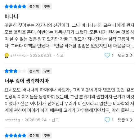
종이책
구매
바나나
꾸준히 찾아보는 작가님의 신간이다. 그냥 바나나님의 글은 나에게 뭔지
모를 울림을 준다. 이번에는 제목부터가 그랬다. 모든 내가 원하는 것을 하
며 살 수 없는 것은 알고 있지만 가끔 그 정도가 지나친때는 심적 고통이 크
다. 그러다 이책을 만났다. 고민을 타개할 방법은 없었지만 내 마음을 다스
릴 방법은 배웠다.
a*****5
2025.08.31.
신고
1
댓글
0
종이책
구매
너무 깊이 생각하지마
요시모토 바나나의 하와이나 바닷가, 그리고 2/4박자 템포인 것만 같은
일상의 이야기들을 동경하여 왔는데, 그런 분위기의 원천이자 근거가 이것
이었나? 싶은 이야기가 전해진다.우리가 미신이라고 일컫는 비과학의 세
계에 관하여 이야기 하기 때문에 고개가 갸우뚱해지면서도, 딱히 틀린 이
야기는 없어서 읽어 나아가는데 제약이 될 만큼 거슬리지는 않았다. 그럼
s*****g
2026.05.24.
신고
1
댓글
0
에도 불구하고 독자들
종이책
구매