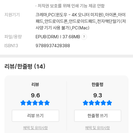
저작권 보호를 위해 인쇄 기능 제공 안함
지원기기
크레마,PC(윈도우 - 4K 모니터 미지원),아이폰,아이
패드,안드로이드폰,안드로이드패드,전자책단말기(저
사양 기기 사용 불가),PC(Mac)
파일/용량
EPUB(DRM) | 37.68MB
ISBN13
9788937428388
리뷰/한줄평
14
리뷰
한줄평
9.6
9.3
리뷰 쓰기
한줄평 쓰기
혜택 및 유의사항
혜택 및 유의사항