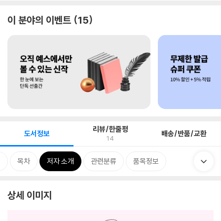
이 분야의 이벤트
15
리뷰/한줄평
도서정보
배송/반품/교환
14
개
목차
저자 소개
관련분류
품목정보
상세 이미지