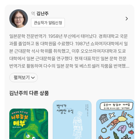
역
김난주
관심작가 알림신청
일본문학 전문번역가. 1958년 부산에서 태어났다. 경희대학교 국문
과를 졸업하고 동 대학원을 수료했다. 1987년 쇼와여자대학에서 일
본 근대문학 석사 학위를 취득했고, 이후 오오쓰마여자대학과 도쿄
대학에서 일본 근대문학을 연구했다. 현재 대표적인 일본 문학 전문
번역가로 활동하며 다수의 일본 문학 및 베스트셀러 작품을 번역했
다. 옮긴 책으로 『퍼스트 러브』, 『바다로 향하는 물고기들』, 『냉정과
펼쳐보기
열정 사이 Rosso』, 『나는 고양이로소이다』, 『여름의 재단』, 『반짝반
짝 빛나는』, 『낙하하는 저녁』, 『홀리 가든』, 『좌안 1·2』, 『제비꽃 설탕
김난주
의 다른 상품
절임』, 『소란한 보통