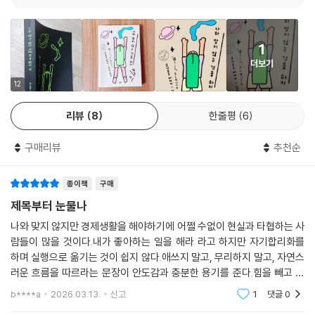
1
더보기
12
리뷰
8
한줄평
6
구매리뷰
추천순
종이책
구매
제목부터 눈물나
나와 맞지 않지만 경제생활을 해야하기에 어쩔 수없이 현실과 타협하는 사
람들이 많을 것이다.내가 좋아하는 일을 해라 라고 하지만 자기합리화를
하며 실행으로 옮기는 것이 쉽지 않다.애쓰지 말고, 무리하지 말고, 자연스
러운 흐름을 따르라는 문장이 안도감과 충분한 용기를 준다.힘을 빼고 순
리대로 흘러가자. 나의 중심을 관철하자.
b****a
2026.03.13.
신고
1
댓글
0