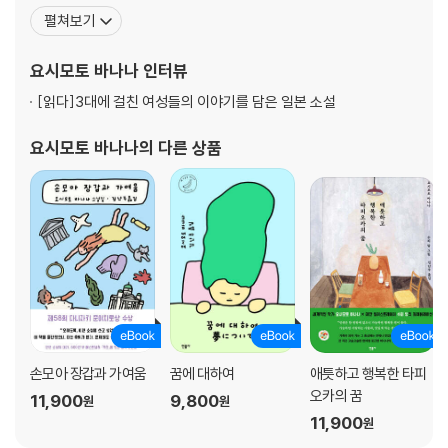
가지고 있다. 1987년 일본대학 예술학부를 졸업하면서 졸업작품으
펼쳐보기
라보면 된다. 시간도 친구도 마찬가지다. 모든 것에 완벽할 필요는 없다. 바
로 쓴 「달빛 그림자」로 예술학부 부장상을 탔고, 1988년 데뷔작으로
나나는 “나사가 한 개쯤 빠진 인간이 행복해요. 저는 그런 인간이고, 언제
발표한 『키친』으로 「카이엔(海燕) 신인 문학상」, 「이즈미 쿄카상」을
요시모토 바나나
인터뷰
나 그런 인간이 되고 싶었습니다.” 하고 느긋한 고백을 전한다. 바나나의
받았다. 1989년 『츠구미』로 제
에세이는 항상 가벼운 농담을 던지는 듯하지만 그 세계는 매우 깊으며 영
[읽다]
3대에 걸친 여성들의 이야기를 담은 일본 소설
적이고 깊은 직감과 연결되어 있다.
요시모토 바나나
의 다른 상품
매일 바쁘게 움직이고 있는데도 무언가 놓친 듯 허전하다면 이 책을 펼쳐
보자. 진정한 자기를 기억해 내고 초기 설정을 바꿔 가며 유쾌하게 살기를
바란다는 작가의 바람이 든든한 위로가 되어 어깨 위의 무거운 짐을 내려
놓은 듯 가뿐한 기분, 그리고 제대로 살 용기를 얻을 것이다.
손모아 장갑과 가여움
꿈에 대하여
애틋하고 행복한 타피
오카의 꿈
11,900
9,800
원
원
11,900
원