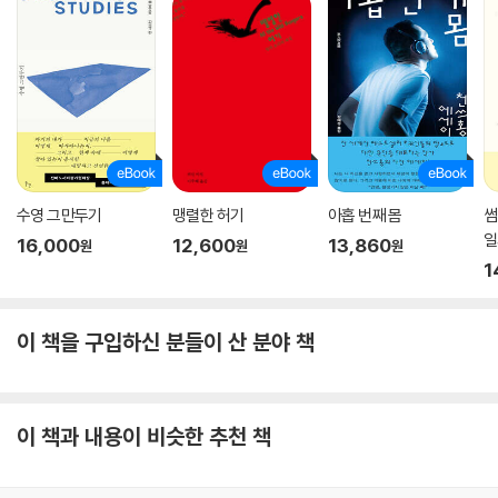
수영 그만두기
맹렬한 허기
아홉 번째 몸
썸
일
16,000
12,600
13,860
원
원
원
1
이 책을 구입하신 분들이 산 분야 책
이 책과 내용이 비슷한 추천 책