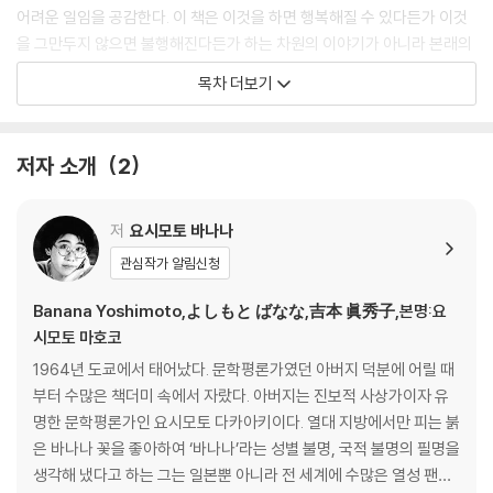
어려운 일임을 공감한다. 이 책은 이것을 하면 행복해질 수 있다든가 이것
『나와 맞지 않는 것을 하지 않는 것』은 전 세계적으로 유명한 일본의 대표
을 그만두지 않으면 불행해진다든가 하는 차원의 이야기가 아니라 본래의
소설가 요시모토 바나나가 다양한 사람들과 교류를 나누며 쓴 책이다. 독
자신을 살기 위해서는 “나와 맞지 않는 것을 하지 않는 것”이 가장 중요하
목차 더보기
자들의 질문에 직접 답을 하고 다양한 사람들과의 대담도 실어 더욱 풍성
다고 거듭 강조하고 있다.
한 이야기를 담았다. 대담은 사람들이 본래의 삶을 살 수 있게 돕는 우주 마
사지사 프리미치부 씨, 어린 시절 어떤 계기로 영감이 발달한 치에 씨와 나
언제나 따뜻한 위로를 선사면서도 결코 가볍게 달콤한 메시지를 전달하고
저자 소개
2
눈다. 작가는 그들과 흐름에 몸을 맡기고 사는 것에 대해 대화하며 여러 가
마는 것이 아닌 요시모토 바나나의 생각들. 그녀는 이 책에서 그간 자신에
지 기발하고 생경한 이야기도 펼쳐나간다. “UFO가 왔었다.” “갖가지 차원
게 영향을 미친 사람들(프리미치부 씨, 치에 씨)과 나눈 진솔한 대담, 독자
의 영혼들” “전생에 티베트 승려였을 것.” 등 얼핏 ‘무슨 소리지?’ 싶은 이
들의 다양한 질문에 ‘나라면 이렇게 하겠다’는 솔직한 답변까지 담아 에세
저
요시모토 바나나
야기도 있지만 결국 논리를 내려놓고 자기에게 딱 맞는 흐름을 타는 삶의
이를 출간하였다. 『나와 맞지 않는 것을 하지 않는 것』은 무엇보다 ‘자기답
관심작가 알림신청
방법을 이해하고 나면 울퉁불퉁하고 괴상한 다양성 또한 다 제각기 맥락이
게’ 살기보다는 ‘남의 욕망’을 따라가며 사는 것에 지친 현대인들에게 의미
있음을 자연스럽게 느끼게 된다.
있는 조언을 던지고 있다.
Banana Yoshimoto,よしもと ばなな,吉本 眞秀子,본명:요
시모토 마호코
“열심히 바쁘게 일하는데 왜 행복하지 않을까요. 시간을 허투루 쓰지 말라
1964년 도쿄에서 태어났다. 문학평론가였던 아버지 덕분에 어릴 때
고, 혹은 늘 이득이 되는 일을 하라고 부추기는 원인이 있기 때문입니다. 그
부터 수많은 책더미 속에서 자랐다. 아버지는 진보적 사상가이자 유
원인은 사장이나 상사가 아니라 서민이 일을 하지 않으면 곤란하다는, 돈
명한 문학평론가인 요시모토 다카아키이다. 열대 지방에서만 피는 붉
을 착취하는 쪽의 논리죠. 모두가 그 논리에 끌려가고 있는 겁니다.”
은 바나나 꽃을 좋아하여 ‘바나나’라는 성별 불명, 국적 불명의 필명을
생각해 냈다고 하는 그는 일본뿐 아니라 전 세계에 수많은 열성 팬을
요시모토 바나나에 의하면 돈이 필요하면 부수적인 것을 양보하고 돈만 바