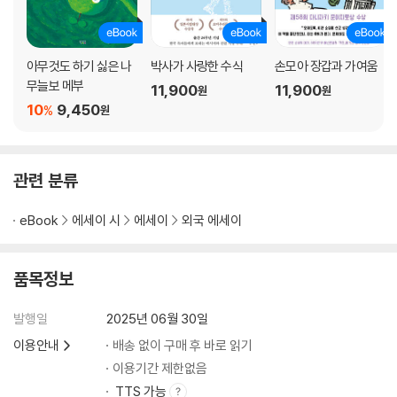
아무것도 하기 싫은 나
박사가 사랑한 수식
손모아 장갑과 가여움
무늘보 메부
11,900
11,900
원
원
10
9,450
%
원
관련 분류
eBook
에세이 시
에세이
외국 에세이
품목정보
발행일
2025년 06월 30일
이용안내
배송 없이 구매 후 바로 읽기
이용기간 제한없음
TTS 가능