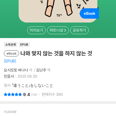
미리보기
파트너샵
공유하기
소득공제
EPUB
나와 맞지 않는 것을 하지 않는 것
eBook
EPUB
요시모토 바나나
저
김난주
역
민음사
2025.06.30.
원서
「違うこと」をしないこと
9.4
판매지수
390
14
11,200
원