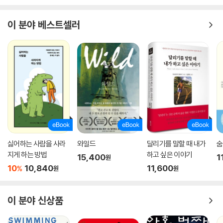
이 분야 베스트셀러
싫어하는 사람을 사라
와일드
달리기를 말할 때 내가
숨
지게 하는 방법
하고 싶은 이야기
15,400
1
원
10
10,840
11,600
%
원
원
이 분야 신상품