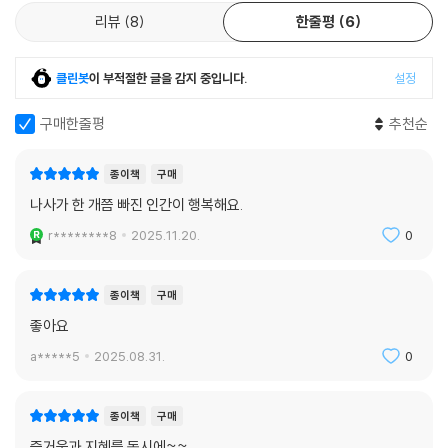
리뷰
8
한줄평
6
클린봇
이 부적절한 글을 감지 중입니다.
설정
구매한줄평
추천순
종이책
구매
나사가 한 개쯤 빠진 인간이 행복해요.
r********8
2025.11.20.
0
종이책
구매
좋아요
a*****5
2025.08.31.
0
종이책
구매
즐거움과 지혜를 동시에~~