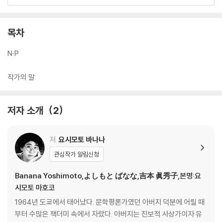
한국어 판 ⓒ (주)민음사, 2016
목차
N·P
작가의 말
저자 소개
2
저
요시모토 바나나
관심작가 알림신청
Banana Yoshimoto,よしもと ばなな,吉本 眞秀子,본명:요
시모토 마호코
1964년 도쿄에서 태어났다. 문학평론가였던 아버지 덕분에 어릴 때
부터 수많은 책더미 속에서 자랐다. 아버지는 진보적 사상가이자 유