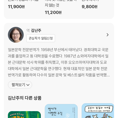
지 않는 것
11,900
9,800
원
원
11,200
원
역
김난주
관심작가 알림신청
일본문학 전문번역가. 1958년 부산에서 태어났다. 경희대학교 국문
과를 졸업하고 동 대학원을 수료했다. 1987년 쇼와여자대학에서 일
본 근대문학 석사 학위를 취득했고, 이후 오오쓰마여자대학과 도쿄
대학에서 일본 근대문학을 연구했다. 현재 대표적인 일본 문학 전문
번역가로 활동하며 다수의 일본 문학 및 베스트셀러 작품을 번역했
다. 옮긴 책으로 『퍼스트 러브』, 『바다로 향하는 물고기들』, 『냉정과
펼쳐보기
열정 사이 Rosso』, 『나는 고양이로소이다』, 『여름의 재단』, 『반짝반
짝 빛나는』, 『낙하하는 저녁』, 『홀리 가든』, 『좌안 1·2』, 『제비꽃 설탕
김난주
의 다른 상품
절임』, 『소란한 보통