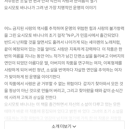
저주받은 소설 한 편과 난파 직전의 사랑과 한여름의 열기
요시모토 바나나가 그려 낸 가장 치명적인 운명의 이야기
어느 금지된 사랑의 역사를 추적하며 운명의 위험한 힘과 사랑의 불가항력
을 그린 요시모토 바나나의 초기 걸작 『N·P』가 민음사에서 출간되었다.
반드시 난파할 것을 알면서도 홀려서 나아가게 되는 세이렌의 노래처럼,
끝이 예정되어 있는 것을 알아도 사랑은 지독하게 강력하다. 이 작품은 한
번의 여름을 지나는 동안 어느 작가가 남긴 단편소설을 둘러싸고 아버지의
연인이 되었던 아름다운 딸, 아버지의 작품을 연구하는 여자, 이복형제를
사랑하게 되어 버린 청년, 소설을 번역하다 자살한 연인을 추억하는 여자
가 맞이하게 된 운명을 이야기한다.
이 작품에서 사랑은 곧 거부할 수 없는 위험이다. 갑자기 찾아와서 모든 것
을 정상이 아닌 것으로 만들어 버리고, 그리고 찾아왔을 때와 같이 순식간
에 사라져 고독과 상실을 전한다.
요시모토 바나나는 이 책을 출간하면서 자신의 소설이 다루고 있는 모든
테마가 바로 이 작품에 응집되어 있다고 밝힌 바 있다. 그녀의 초기 소설을
대표하는 가장 위험하고 영감이 넘치며 열기에 가득 찬 이 작품은 저항할
수 없이 강렬한 이야기의 힘으로, 책장을 연 우리 모두를 사로잡을 것이다.
소개 더보기