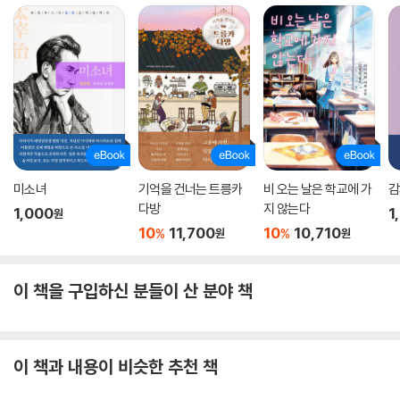
미소녀
기억을 건너는 트릉카
비 오는 날은 학교에 가
감
다방
지 않는다
1,000
1
원
10
11,700
10
10,710
%
%
원
원
이 책을 구입하신 분들이 산 분야 책
이 책과 내용이 비슷한 추천 책