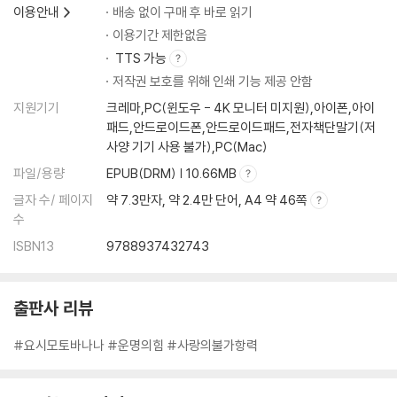
이용안내
배송 없이 구매 후 바로 읽기
이용기간 제한없음
TTS 가능
저작권 보호를 위해 인쇄 기능 제공 안함
지원기기
크레마,PC(윈도우 - 4K 모니터 미지원),아이폰,아이
패드,안드로이드폰,안드로이드패드,전자책단말기(저
사양 기기 사용 불가),PC(Mac)
파일/용량
EPUB(DRM) | 10.66MB
글자 수/ 페이지
약 7.3만자, 약 2.4만 단어, A4 약 46쪽
수
ISBN13
9788937432743
출판사 리뷰
#요시모토바나나 #운명의힘 #사랑의불가항력