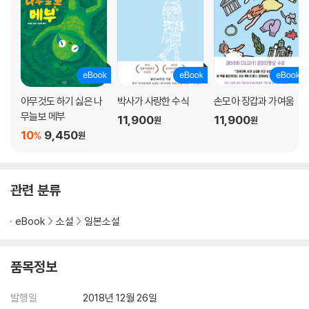
아무것도 하기 싫은 나
박사가 사랑한 수식
손모아 장갑과 가여움
무늘보 메부
11,900
11,900
원
원
10
9,450
%
원
관련 분류
eBook
소설
일본소설
품목정보
발행일
2018년 12월 26일