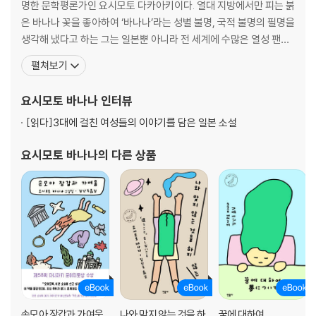
명한 문학평론가인 요시모토 다카아키이다. 열대 지방에서만 피는 붉
은 바나나 꽃을 좋아하여 ‘바나나’라는 성별 불명, 국적 불명의 필명을
생각해 냈다고 하는 그는 일본뿐 아니라 전 세계에 수많은 열성 팬을
가지고 있다. 1987년 일본대학 예술학부를 졸업하면서 졸업작품으
펼쳐보기
로 쓴 「달빛 그림자」로 예술학부 부장상을 탔고, 1988년 데뷔작으로
발표한 『키친』으로 「카이엔(海燕) 신인 문학상」, 「이즈미 쿄카상」을
요시모토 바나나
인터뷰
받았다. 1989년 『츠구미』로 제
[읽다]
3대에 걸친 여성들의 이야기를 담은 일본 소설
요시모토 바나나
의 다른 상품
손모아 장갑과 가여움
나와 맞지 않는 것을 하
꿈에 대하여