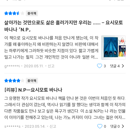
종이책
살아가는 것만으로도 삶은 흘러가지만 우리는 …… - 요시모토
바나나 『N.P』
이 책으로 요시모토 바나나를 처음 만나게 됐는데, 이 작
가를 왜 좋아하는지 왜 비판하는지 알겠다. 비판에 대해서
는 하루키에게 그러하듯 비슷한 지점이 있다. 짧고 가볍게
밀고 나가는 필치. 그건 개인적인 것이 아니라 일본 어투
와 결합된 일본 문화 특유의 휘발적인 단상조라 해야 하지
g******i
2020.05.11.
신고
3
댓글
4
않을까. 이들이 자주 담는 기담과 공포까지 포함해서. 스
포일러가 될 거 같아 이 소설에 대
종이책
[리뷰] N.Pㅡ요시모토 바나나
그 유명한 작가 요시모토 바나나 책을 만나 본 것은 이번이 처음인 듯 하다.
그래서 더 관심이 갔는데, 역시나 읽기를 잘 했다는 생각과 함께 이 작가의
다른 작품들도 만나 보고 싶은 욕구가 생긴다. 이 소설 N.P는 나 라는 인물
이 이야기를 전해주고 있는데, 나는 가노 카자미 이다. 그녀는 젊은 여자와
바람이 나서 자신의 어머니와 헤어져 집을 나간 아버지 때문에 어린시절
s******s
2023.05.14.
신고
0
댓글
0