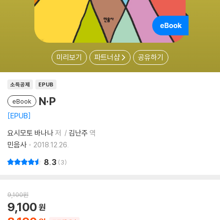
미리보기
파트너샵
공유하기
소득공제
EPUB
N·P
eBook
EPUB
요시모토 바나나
저
김난주
역
민음사
2018.12.26.
8.3
3
9,100
원
9,100