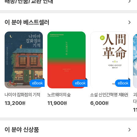
배송/반품/교환 안내
이 분야 베스트셀러
나미야 잡화점의 기적
노르웨이의 숲
소설 신인간혁명 제8권
괴
다
13,200
11,900
6,000
원
원
원
1
이 분야 신상품