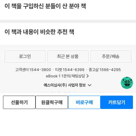
이 책을 구입하신 분들이 산 분야 책
이 책과 내용이 비슷한 추천 책
로그인
최근 본 상품
주문/배송
고객센터 1544-3800
티켓 1544-6399
중고샵 1566-4295
eBook 1:1문의/채팅상담
예스이십사(주) 사업자 정보
이용약관
개인정보처리방침
청소년보호정책
PC버전
회사소개
거래처관계자께
선물하기
원클릭구매
바로구매
카트담기
도서홍보
광고
Copyright © YES24 Corp. All Rights Reserved.
MATOM11