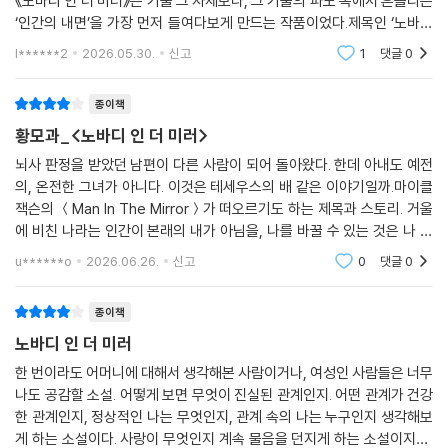
《노바디 인 더 미러》는 기술 그 자체보다, 그 기술의 파도 속에서 흔들리는
‘인간의 내면’을 가장 먼저 들여다보게 만드는 작품이었다.제목인 ‘노바디
인 더 미러(Nobody in the Mirror)’는 직역하면 ‘거울 속의 아무도 없
l******2
2026.05.30.
신고
1
댓글
0
다’는 뜻이
종이책
황모과_<노바디 인 더 미러>
뇌사 판정을 받았던 남편이 다른 사람이 되어 돌아왔다. 한데 아내도 예전
의, 온전한 그녀가 아니다. 이것은 테세우스의 배 같은 이야기일까.마이클
잭슨의 ＜Man In The Mirror＞가 떠오르기도 하는 제목과 스토리. 거울
에 비친 나라는 인간이 본래의 내가 아님을, 나를 바꿀 수 있는 것은 나 자
신임을 역설하는 이야기로도 읽힌다.'안녕'이란 말이 누군가를 만났을 때
u******o
2026.06.26.
신고
0
댓글
0
에도, 떠나보낼 때
종이책
노바디 인 더 미러
한 번이라도 어머니에 대해서 생각해본 사람이거나, 여성인 사람들은 너무
나도 공감할 소설. 어떻게 보면 무엇이 진실된 관계인지. 어떤 관계가 건강
한 관계인지, 정상적인 나는 무엇인지, 관계 속의 나는 누구인지 생각해보
게 하는 소설이다. 사랑이 무엇인지 계속 물음을 던지게 하는 소설이지만,