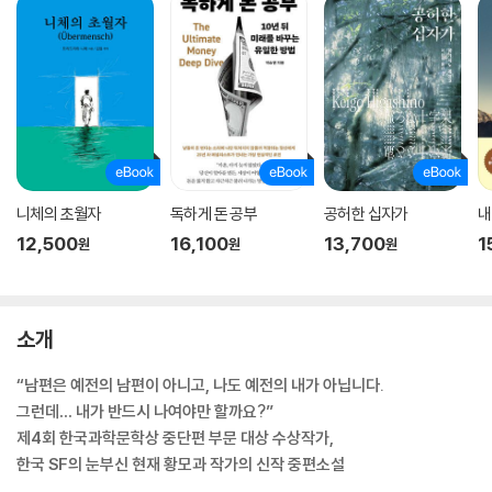
니체의 초월자
독하게 돈 공부
공허한 십자가
내
12,500
16,100
13,700
1
원
원
원
소개
“남편은 예전의 남편이 아니고, 나도 예전의 내가 아닙니다.
그런데… 내가 반드시 나여야만 할까요?”
제4회 한국과학문학상 중단편 부문 대상 수상작가,
한국 SF의 눈부신 현재 황모과 작가의 신작 중편소설