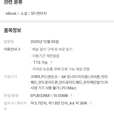
관련 분류
eBook
소설
SF/판타지
품목정보
발행일
2025년 12월 05일
이용안내
배송 없이 구매 후 바로 읽기
이용기간 제한없음
TTS 가능
저작권 보호를 위해 인쇄 기능 제공 안함
지원기기
크레마,PC(윈도우 - 4K 모니터 미지원),아이폰,아이
패드,안드로이드폰,안드로이드패드,전자책단말기(저
사양 기기 사용 불가),PC(Mac)
파일/용량
EPUB(DRM) | 10.00MB
글자 수/ 페이지
약 5.7만자, 약 1.8만 단어, A4 약 36쪽
수