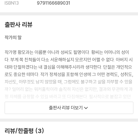
ISBN13
9791166689031
출판사 리뷰
작가의 말
작가명 황모과는 이름뿐 아니라 성씨도 필명이다. 황씨는 어머니의 성이
다. 부계 쪽 친척들이 다소 서운해하실지 모르지만 어쩔 수 없다. 아버지 시
대와 단절하겠다는 내 결심을 이해해주시리라 생각한다. 단절은 개인적으
로도 중요한 테마다. 작가 정체성을 포함해 인생에 그 어떤 경력도, 성취도,
자산도, 아무것도 남지 않았을 때, 그럼에도 불구하고 삶을 자부할 수 있을
까? 일머리 없는 워커홀릭이라 솔직히 자신은 없지만, 결과와 무관하게 과
정 자체를 긍정할 수 있길 바라고 또 다짐해본다. 필사적으로 붙잡고 있던
것들이 모두 해체됐을 때도 내가 나일 수 있다면 그건 내가 그 순간에 함께
출판사 리뷰 더보기
했던 타자들 때문일 거라 믿는다.
리뷰/한줄평
3