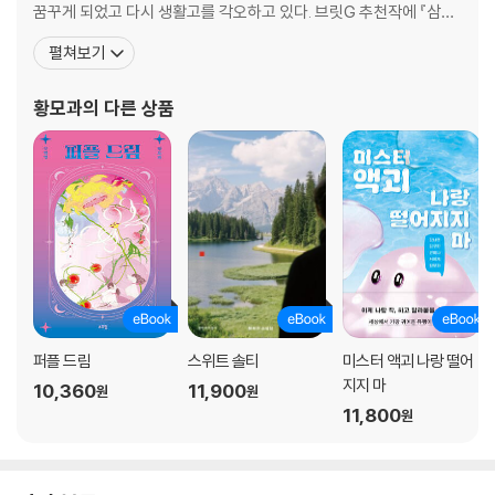
꿈꾸게 되었고 다시 생활고를 각오하고 있다. 브릿G 추천작에 『삼호
마네킹』, 『남겨진 자들의 시간』, 『가족이 되는 길』이 선정됐다. 『모멘
펼쳐보기
트 아케이드』로 제4회 한국과학문학상 공모전에서 중·단편 대상을
수상했고, 동명의 수상집이 출간되었다. 안전가옥의 앤솔로지 『대스
황모과
의 다른 상품
타』에 MBC 시네마틱 드라마 ‘SF8
퍼플 드림
스위트 솔티
미스터 액괴 나랑 떨어
지지 마
10,360
11,900
원
원
11,800
원