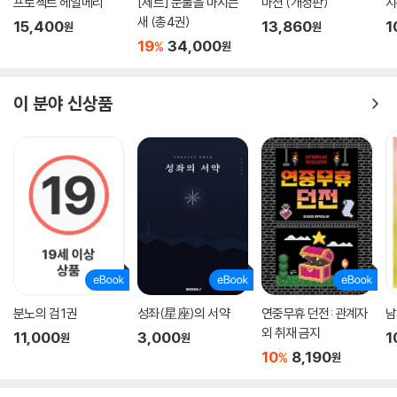
프로젝트 헤일메리
[세트] 눈물을 마시는
마션 (개정판)
지
새 (총4권)
15,400
13,860
1
원
원
19
34,000
%
원
이 분야 신상품
분노의 검 1권
성좌(星座)의 서약
연중무휴 던전: 관계자
남
외 취재 금지
11,000
3,000
1
원
원
10
8,190
%
원