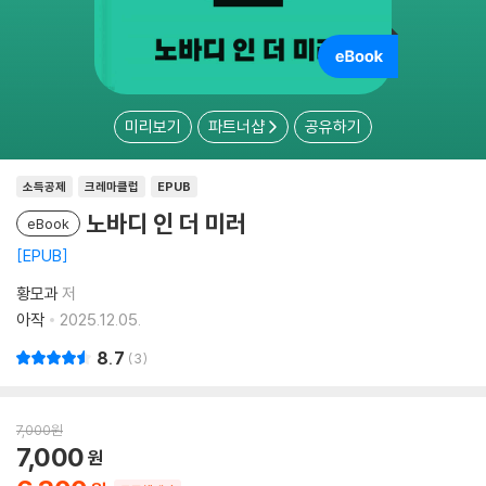
미리보기
파트너샵
공유하기
소득공제
크레마클럽
EPUB
노바디 인 더 미러
eBook
EPUB
황모과
저
아작
2025.12.05.
8.7
3
7,000
원
7,000