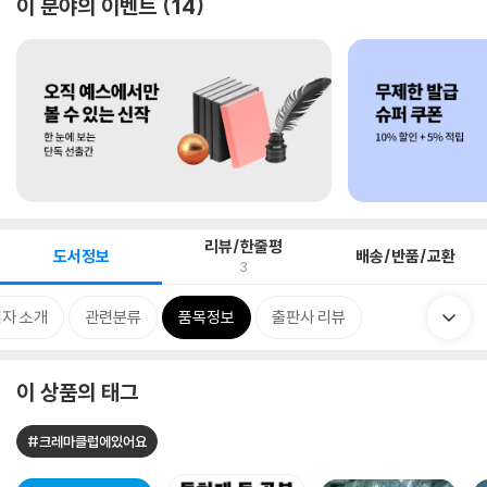
이 분야의 이벤트
14
리뷰/한줄평
도서정보
배송/반품/교환
3
자 소개
관련분류
품목정보
출판사 리뷰
이 상품의 태그
#크레마클럽에있어요