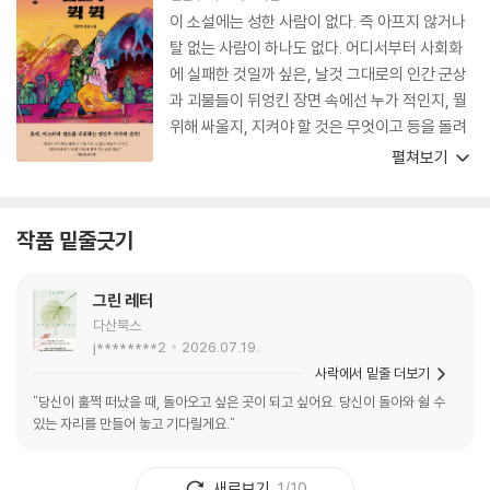
이 소설에는 성한 사람이 없다. 즉 아프지 않거나
탈 없는 사람이 하나도 없다. 어디서부터 사회화
에 실패한 것일까 싶은, 날것 그대로의 인간 군상
과 괴물들이 뒤엉킨 장면 속에선 누가 적인지, 뭘
위해 싸울지, 지켜야 할 것은 무엇이고 등을 돌려
야 할 것은 무엇인지 어슴푸레해진다. 작품 속에
펼쳐보기
서 좀비는 무력한 군상 중 하나라는 클리셰적인
의미만을 표방하지 않는다. 쉽게 카타르시스로 이
끌지 않는다는 점이 이 장르의 클리셰를 마음껏
작품 밑줄긋기
주무르면서도 틈새를 파고드는 베테랑 작가의 관
록이구나 싶다.
그린 레터
다산북스
j********2
2026.07.19.
사락에서 밑줄 더보기
"당신이 훌쩍 떠났을 때, 돌아오고 싶은 곳이 되고 싶어요. 당신이 돌아와 쉴 수
있는 자리를 만들어 놓고 기다릴게요."
새로보기
1/10