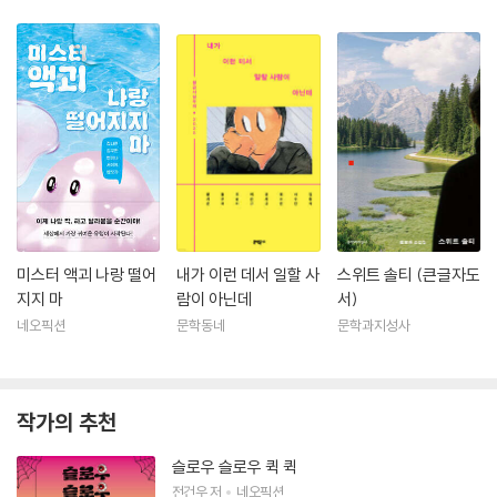
미스터 액괴 나랑 떨어
내가 이런 데서 일할 사
스위트 솔티 (큰글자도
지지 마
람이 아닌데
서)
네오픽션
문학동네
문학과지성사
작가의 추천
슬로우 슬로우 퀵 퀵
전건우
저
네오픽션