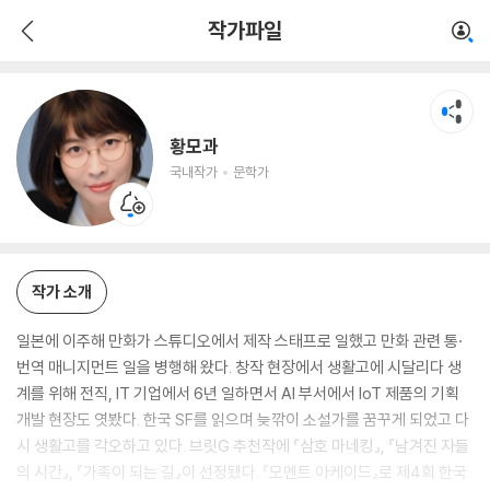
황모과
작가파일
국내작가
문학가
황모과
국내작가
문학가
작가 소개
일본에 이주해 만화가 스튜디오에서 제작 스태프로 일했고 만화 관련 통·
번역 매니지먼트 일을 병행해 왔다. 창작 현장에서 생활고에 시달리다 생
계를 위해 전직, IT 기업에서 6년 일하면서 AI 부서에서 IoT 제품의 기획
개발 현장도 엿봤다. 한국 SF를 읽으며 늦깎이 소설가를 꿈꾸게 되었고 다
시 생활고를 각오하고 있다. 브릿G 추천작에 『삼호 마네킹』, 『남겨진 자들
의 시간』, 『가족이 되는 길』이 선정됐다. 『모멘트 아케이드』로 제4회 한국