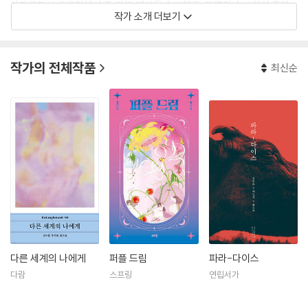
과학문학상 공모전에서 중·단편 대상을 수상했고, 동명의 수상집이 출간
작가 소개 더보기
되었다. 안전가옥의 앤솔로지 『대스타』에 MBC 시네마틱 드라마 ‘SF8’의
원작 「증강 콩깍지」를, 『뉴 러브』에 「나의 새로운 바다로」를 수록했다. 소설
집 『밤의 얼굴들』, 중편소설 『클락워크 도깨비』, 장편소설 『우리가 다시 만
작가의 전체작품
최신순
날 세계』 등을 출간했으며 2021년 SF어워드를 수상했다. 2022년 양성평
등문화상 신진여성문화인상을 수상했다.
다른 세계의 나에게
퍼플 드림
파라-다이스
다람
스프링
연립서가