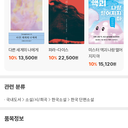
다른 세계의 나에게
파라-다이스
미스터 액괴 나랑 떨어
지지 마
10
13,500
10
22,500
%
%
원
원
10
15,120
%
원
관련 분류
국내도서
소설/시/희곡
한국소설
한국 단편소설
품목정보