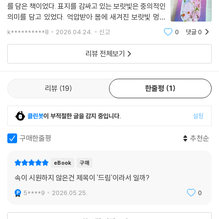
를 담은 책이었다. 표지를 감싸고 있는 보랏빛은 중의적인
의미를 담고 있었다. 억압받아 몸에 새겨진 보랏빛 멍을
「옥춘당 귀녀회」는 SF적 상상력을 바탕으로 과거와 현대를 넘나들며 자기
상징하는 동시에, 고귀함과 신비로움을 상징하는 보라색
삶의 주인이 되려는 존재를 입체적으로 구현해 낸 작품이다. 작가는 시대
k**********8
2026.04.24.
신고
0
댓글
0
본연의 이미지를 나타낸다는 생각이 들었다. 그리고 표지
극 설정을 통해 ‘전통’이라는 이름으로 포장되어 끈질기게 재현되는 악습
속 화원의 화려한 꽃들과 엉켜있는 덩굴은
리뷰 전체보기
과 차별을 날카롭게 파헤쳤다. 특히 시스템이 설계한 시나리오 속에서 소
모되는 엑스트라에 불과했던 여성들이 스스로 이름을 짓고 주체적으로 행
동하며 기획된 운명에 거칠게 저항하는 모습은 독자에게 통쾌한 전율을 선
리뷰
19
한줄평
1
사한다.
「뱅가니갱 : 자주색 여자들」은 실제 인도에 존재하는 여성 자경단 ‘굴라비
클린봇
이 부적절한 글을 감지 중입니다.
설정
갱’을 모티프로 삼아 폭력과 부조리한 악습에 맞서 스스로 몽둥이를 들고
맞서는 여성들의 투쟁을 생생하게 그려 낸 작품이다. 구원을 기다리는 대
구매한줄평
추천순
신 여성들이 서로의 손을 맞잡고 스스로를 구해 내는 ‘자기 해방’의 서사를
보여 준다. 작가는 작품의 배경이 된 인도 라자스탄 현지에서 소설을 집필
eBook
구매
했으며 촘촘하게 설계된 세계관과 디테일한 묘사로 압도적인 몰입감을 선
속이 시원하지 않은건 제목이 '드림'이라서 일까?
사한다.
5****9
2026.05.25.
0
시대도 문화도 다른 그들의 이야기는 결국 하나의 줄기로 이어진다. 작가