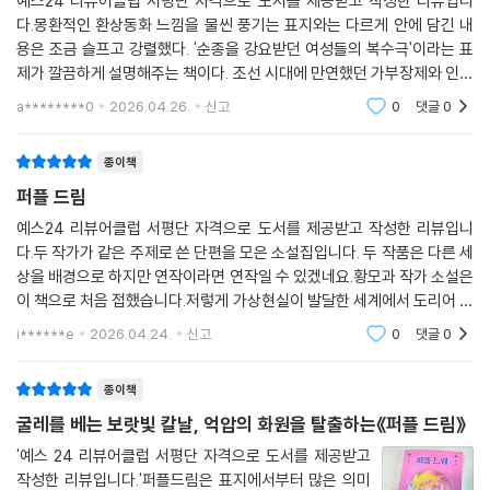
예스24 리뷰어클럽 서평단 자격으로 도서를 제공받고 작성한 리뷰입니
여자들에 대한 악의적인 소문은 그들의 죄가 드러날까 두려워 만들어 낸
다.몽환적인 환상동화 느낌을 물씬 풍기는 표지와는 다르게 안에 담긴 내
--- pp.133-134 「뱅가니갱 : 자주색 여자들」
공포의 산물임을 알린다. 샨티는 자신과 같은 상처를 가진 데비의 손을 잡
용은 조금 슬프고 강렬했다. '순종을 강요받던 여성들의 복수극'이라는 표
으며 처음으로 자신의 이름인 ‘샨티(평화)’를 되찾겠다고 결심한다. 남편
제가 깔끔하게 설명해주는 책이다. 조선 시대에 만연했던 가부장제와 인도
의 폭력에 순응하며 죽음을 택하려던 ‘피해자’에서 벗어나, 평화를 되찾기
에 만연했던 여성을 향한 폭력, 그 잔인하고 아픈 시간에 대항해 목소리를
a********0
2026.04.26.
신고
0
댓글
0
위해 몽둥이를 드는 투쟁의 주체로 변화하는 것이다.
높이고 가해자를 벌
종이책
고빈드라의 당선 축하연이 성대하게 열리고 로티와 커리, 달과 굴랍자문
같은 음식들이 수북하게 쌓여 잘왈리 사람들 모두 축제에 동화된다. 연단
퍼플 드림
에 오른 고빈드라가 첫마디를 꺼내는 그 순간, 사람들의 시선은 그 너머 당
예스24 리뷰어클럽 서평단 자격으로 도서를 제공받고 작성한 리뷰입니
의 상징이 그려진 커다란 가림막으로 향한다. 눈이 부시도록 번쩍대는 긴
다.두 작가가 같은 주제로 쓴 단편을 모은 소설집입니다. 두 작품은 다른 세
칼이 천 한가운데를 찢어 두 동강 내고, 그 사이로 자줏빛 사리 자락을 흩날
상을 배경으로 하지만 연작이라면 연작일 수 있겠네요.황모과 작가 소설은
리며 칼과 도끼, 막대기를 든 여자들이 고빈드라를 향해 달려간다.
이 책으로 처음 접했습니다.저렇게 가상현실이 발달한 세계에서 도리어 케
케묵은 가부장제 악습을 대중에게 세뇌하려고 하는 게 너무나도 현실 같군
i******e
2026.04.24.
신고
0
댓글
0
요. 특히 쇼의 투
억압에 맞선 여자들에게 바치는 헌사, 『퍼플 드림』
종이책
이렇듯 「옥춘당 귀녀회」와 「뱅가니갱 : 자주색 여자들」을 하나로 엮은 『퍼
굴레를 베는 보랏빛 칼날, 억압의 화원을 탈출하는《퍼플 드림》
플 드림』은 차별과 억압에 맞서는 여성들의 연대의 과정을 역동적으로 그
려 냈다. 작품 전반을 관통하는 ‘퍼플(자주색)’은 여성 운동에서 존엄과 정
'예스 24 리뷰어클럽 서평단 자격으로 도서를 제공받고
작성한 리뷰입니다.'퍼플드림은 표지에서부터 많은 의미
의을 상징하며, 억눌렸던 여자들이 꿈꾸는 세계를 상징적으로 보여 준다.