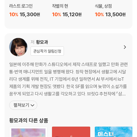
라스트 로그인
작별의 현
식물, 상점
10
15,300
10
15,120
10
13,500
%
%
%
원
원
원
저
황모과
관심작가 알림신청
일본에 이주해 만화가 스튜디오에서 제작 스태프로 일했고 만화 관련
통·번역 매니지먼트 일을 병행해 왔다. 창작 현장에서 생활고에 시달
리다 생계를 위해 전직, IT 기업에서 6년 일하면서 AI 부서에서 IoT
제품의 기획 개발 현장도 엿봤다. 한국 SF를 읽으며 늦깎이 소설가를
꿈꾸게 되었고 다시 생활고를 각오하고 있다. 브릿G 추천작에 『삼호
마네킹』, 『남겨진 자들의 시간』, 『가족이 되는 길』이 선정됐다. 『모멘
펼쳐보기
트 아케이드』로 제4회 한국과학문학상 공모전에서 중·단편 대상을
수상했고, 동명의 수상집이 출간되었다. 안전가옥의 앤솔로지 『대스
황모과
의 다른 상품
타』에 MBC 시네마틱 드라마 ‘SF8