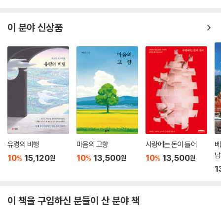
이 분야 신상품
유령의 비행
마음의 고향
사랑에는 돈이 들어
베
남
10
15,120
10
13,500
10
13,500
%
%
%
원
원
원
1
이 책을 구입하신 분들이 산 분야 책