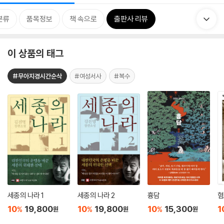
분류
품목정보
책 속으로
출판사 리뷰
이 상품의 태그
#무아지경시간순삭
#여성서사
#복수
세종의 나라 1
세종의 나라 2
흉담
혐
10
19,800
10
19,800
10
15,300
1
%
%
%
원
원
원