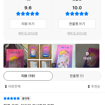
사람들은 아역 출신 배우가 성인이 되자마자 베드신을 찍는 것이 과감한
9.6
10.0
도전인지 결단인지, 혹은 퇴폐적인 추락인지 논했다. 그렇게 상세하게 언
진실을 알게 된 나는 가묘를 탈출하여 기주관 집 장손에게 피해 입은 홍매
급할 바엔 이 일로 누가 돈을 버는지나 논해 줬으면 했지만 그건 과한 기대
와 소박맞고 쫓겨난 여자들을 만나게 된다. 엑스트라에 불과했던 여자들은
였다.
서로에게 이름을 지어 주고 ‘옥춘당 귀녀회’를 결성해 마을의 문제적 남자
리뷰 쓰기
한줄평 쓰기
---pp.63-64, 「옥춘당 귀녀회」 중에서
들을 응징한다. 옥춘당 여자들의 소문이 널리 퍼지고, 대대적인 검거 작전
에 의해 붙잡힌 나는 또다시 나를 죽이려는 시어머니 앞에 서게 된다.
혜택 및 유의사항
혜택 및 유의사항
둔탁한 타격 소리가 허공에 강하게 울렸다. 소리에 맞춰 움직이던 고빈드
라의 손이 잠시 허공에 멈췄다. 고빈드라의 왼손 위로 은은하게 내려온 달
절체절명의 순간, 눈을 뜬 나는 참여한 ‘과거 재현 드라마’가 사실은 ‘교정
빛을 흡수한 듯, 화려하게 빛나고 있는 약지의 금색 반지가 원을 그리며 궤
교육 드라마 타이즈 센터’의 프로그램이라는 것을 깨닫는다. 넘쳐나는 구
적을 멈췄다.
9
금자들을 가상현실 속에 머물게 하며 그들의 행동을 촬영해 각종 예능 프
(…)
더보기
로그램을 만들어 공개했던 것. 프로그램 속 여자들이 AI 학습 데이터에 의
얼마 후 샨티는 비틀거리며 방으로 가서 힘겹게 침대에 걸터앉았다. 두 시
해 임의로 생성된 NPC였다는 것을 깨달은 나는 옥춘당 여자들을 만나기
3
간 정도의 자유가 샨티에게 주어졌지만 아무것도 할 수 없었다. 샨티는 피
위해 시스템에 우회 접속한다.
식 웃었다. 고작 두 시간. 그것도 흠씬 두들겨 맞고 겨우 받아 낸 자유라니,
리뷰
19
한줄평
1
이런 게 폭력의 대가라니.
이 지점에서 소설은 옆 서버이자 또 다른 저항지인 「뱅가니갱 : 자주색 여
하지만 이제 무뎌진 지 오래였다. 무언가 단단히 잘못되었다는 생각을 언
리뷰전체
추천순
자들」의 세계와 교차하며, 시대와 국경을 초월해 거대한 서사로 뻗어나간
제 처음 했는지도 기
다.
억나지 않을 정도니까.
종이책
“원래 이 마을 사람들, 이 마을 여자들은 늘 그렇게 살아왔다. 너만 힘든 게