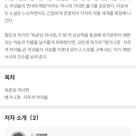
는 여성들의 연대와 해방’이라는 하나의 거대한 줄기를 공유한다. 이로써
두 소설은 느슨하면서도 긴밀하게 연결되어 각자의 작품 세계를 확장해 나
간다.
황모과 작가의 「옥춘당 귀녀회」가 SF적 상상력을 동원해 과거로부터 재현
되는 악습과 차별을 날카롭게 파헤쳤다면, 강민영 작가의 「뱅가니갱 : 자주
색 여자들」은 여성들이 서로를 지렛대 삼아 스스로를 구해 내는 ‘자기 해방’
서사의 진수를 보여 준다.
목차
옥춘당 귀녀회
뱅가니갱 : 자주색 여자들
저자 소개
2
저
강민영