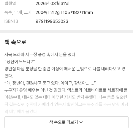
발행일
2026년 03월 31일
쪽수, 무게, 크기
200쪽 | 212g | 105*182*11mm
ISBN13
9791199653023
책 속으로
사극 드라마 세트장 풍경 속에서 눈을 떴다.
“정신이 드느냐?”
양반집 마님 분장을 한 중년 여성이 매서운 눈빛으로 나를 내려다보고 있
었다.
“얘, 광년아, 괜찮냐고 묻고 있다. 아이고, 광년아…….”
누구지? 유명 배우는 아닌 것 같았다. 엑스트라 아르바이트로 세트장에 들
어왔는데, 대본도 없는 데다 아무런 지시도 받지 못했다. 나는 몸을 일으킨
뒤 곁눈질로 주위에 카메라가 있는지 확인하고는 목소리를 조금 낮춰 마님
역 배우에게 물었다.
“여기가 어디죠? 제 이름이 광년입니까?”
책 속으로 더보기
마님이 콧방귀를 뀌었다.
“네가 제정신이 아니로구나. 미친년이라고 욕을 한 것이야. 넋 나간 며느리