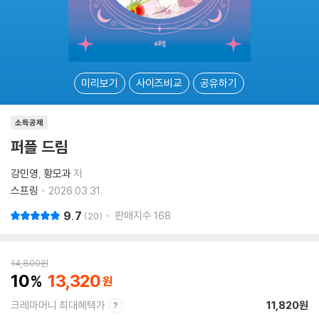
미리보기
사이즈비교
공유하기
소득공제
퍼플 드림
강민영
황모과
저
스프링
2026.03.31.
9.7
판매지수
168
20
14,800
원
10
13,320
크레마머니 최대혜택가
11,820원