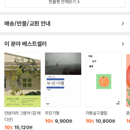
는 ‘과거 여성들의 삶, 투쟁의 역사는 동일하다’고, ‘우리는 과거 여성들의
한줄평 전체보기
삶을 딛고 살고 있다’고 말한다. 먼저 싸워 온 여성들의 꿈이 우리가 살아가
는 현실이 되었듯, 『퍼플 드림』은 억압의 시대를 건너온 이름 없는 여자들
에게 바치는 헌사이다.
배송/반품/교환 안내
이 분야 베스트셀러
안녕이라 그랬어 (집 에
무진기행
자몽살구클럽
혼
디션)
10
9,900
10
10,800
1
%
%
원
원
10
15,120
%
원