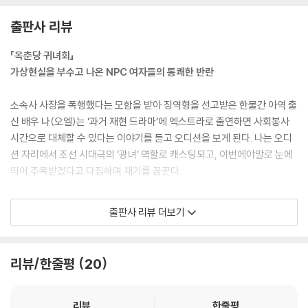
에게 이런 것까지 일일이 설명해 줘야 한다니, 말년에 이 무슨 전생의 업과
출판사 리뷰
를 치르는지 모르겠구나.”
“아하…….”
「옥춘당 귀녀회」
(…)
가상현실을 부수고 나온 NPC 여자들의 통쾌한 반란
“어, 어머님? 제 이름이 무엇인가요? 광년이라는 별명 말고…….”
“이름까지 잊다니, 네가 죽을 날이 가까운 모양이다. 아가, 네 이름은 ‘며느
소속사 사장을 폭행했다는 모함을 받아 징역형을 선고받은 한물간 아역 출
리’다.”
신 배우 나(오엘)는 ‘과거 재현 드라마’에 엑스트라로 출연하면 사회봉사
--- pp.8-10, 「옥춘당 귀녀회」 중에서
시간으로 대체할 수 있다는 이야기를 듣고 오디션을 보게 된다. 나는 오디
션 자리에서 조선 시대극의 ‘광녀’ 역할로 캐스팅되고, 이번에야말로 눈에
갑작스러운 일들에 휘말렸다. 복귀는 꿈도 꾸지 못하던 시절이었는데 내가
띄어 주목받겠다고 다짐하며 재기를 꿈꾼다.
모 영화에 캐스팅됐다는 기사가 쏟아졌다. 아역 출신 배우의 과감하고 도
전적인 베드신이라며 찍지도 않은 영화가 연일 화제를 일으키며 주목을 받
나는 낯선 사극 드라마 세트장에서 눈을 뜨게 되고, 대본 없이 즉시 촬영 현
출판사 리뷰 더보기
고 있었다.
장에 투입된다. 극 중 시어머니는 나를 가묘로 불러내어 남편의 삼년상을
대책 없이 구역질이 치밀었다. 딥페이크 영상이었다. 조작 의도가 뻔한데
치르고 뒤따라 죽으라는 명령을 내린다. 시취가 진동하는 가묘에 갇힌 나
왜 화제가 될까. 세간의 화제란 건 어떤 힘이 만들어 내기에 누군가에겐 이
는 곧이어 충격적인 사실을 알게 된다. 죽은 남편인 기주관 집 장손이 사실
리뷰/한줄평
20
토록 속수무책인 걸까. 식당에서 아르바이트를 했을 때 동료가 몰래 나를
은 여자를 참혹하게 살해한 연쇄살인마였다는 것. 기주관 내외가 아들의
촬영한 사진이 신문기사로 공개되었다. 자기들과는 무관하다고 하면서도
오랜 범죄와 증거를 모두 은폐한 뒤 열녀문을 세우기 위해 ‘광녀’를 데려와
사람들은 내 일에 흥미를 가졌다.
영혼결혼식을 시켰다는 것.
리뷰
한줄평