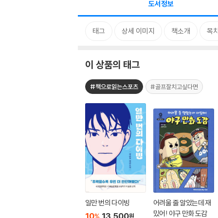
도서정보
태그
상세 이미지
책소개
목
이 상품의 태그
#책으로읽는스포츠
#골프잘치고싶다면
일만 번의 다이빙
어려울 줄 알았는데 재
밌어! 야구 만화 도감
10
13,500
%
원