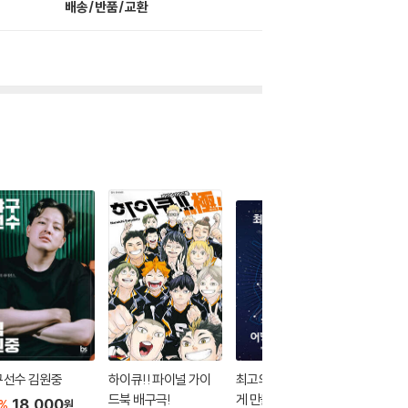
배송/반품/교환
구선수 김원중
하이큐!! 파이널 가이
최고의 움직임은 어떻
슈퍼스타
드북 배구극!
게 만들어지는가
18,000
10
1
%
%
원