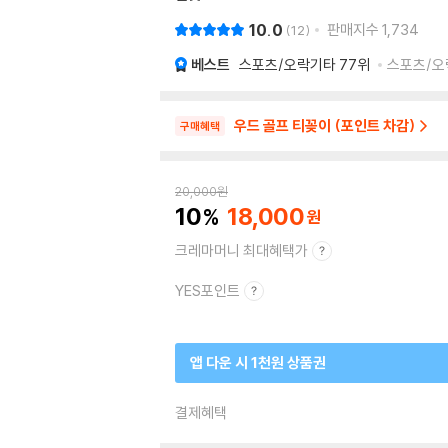
10.0
판매지수
1,734
12
베스트
스포츠/오락기타
77위
스포츠/오락
우드 골프 티꽂이 (포인트 차감)
구매혜택
20,000
원
10
18,000
크레마머니 최대혜택가
YES포인트
앱 다운 시 1천원 상품권
결제혜택