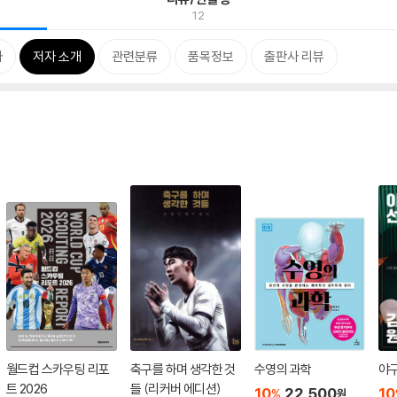
12
차
저자 소개
관련분류
품목정보
출판사 리뷰
월드컵 스카우팅 리포
축구를 하며 생각한 것
수영의 과학
야
트 2026
들 (리커버 에디션)
10
22,500
10
%
원