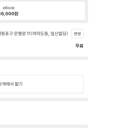
eBook
16,000
원
등포구 은행로 11(여의도동, 일신빌딩)
변경
무료
가게에서 팔기