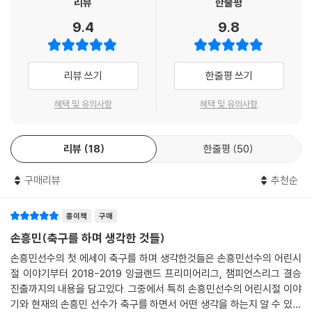
리뷰
한줄평
않고 독자적인 방식으로 손흥민을 가르쳤다. 아버지에게서 철저하게 기본
9.4
9.8
기를 익힌 손흥민은 독일 함부르크로 스카우트되어 선진 축구를 접할 수
있었다. 어린 나이부터 승부에 연연하지 않는 자유분방한 분위기 속에 축
구 자체를 즐길 수 있었던 것이 손흥민의 독특한 아이덴티티를 완성한 또
리뷰 쓰기
한줄평 쓰기
다른 요인이기도 할 것이다.
혜택 및 유의사항
혜택 및 유의사항
그 근원이 무엇이든 상관없이 손흥민의 특별함은 우리를 열광시키며 진심
으로 그를 응원하게 한다. 그에게서는 최근의 한국인들이 잃어버린 열정의
리뷰
18
한줄평
50
냄새가 난다. 취업의 문턱은 갈수록 높아지고 한 성인의 몫을 제대로 해내
기가 너무나 어려워진 현실에서 청년들은 더더욱 자유롭게 꿈을 꾸기가 어
구매리뷰
추천순
렵다. 그러나 손흥민은 불가능한 꿈을 꾸는 것이 결코 무의미한 일이 아님
을 몸소 증명한다. 눈부신 활약을 하고도 끝내 경기에 패배한 후 손흥민이
흘리는 눈물에서, 우리는 두려움 없이 한계에 부딪쳤던 한 청년의 뜨거운
종이책
구매
노력과 열정을 느끼고는 경기 결과와 상관없이 그에게 진심 어린 박수를
손흥민(축구를 하며 생각한 것들)
보내는 것이다.
손흥민선수의 첫 에세이 축구를 하며 생각한것들은 손흥민선수의 어린시
절 이야기부터 2018-2019 잉글랜드 프리미어리그, 챔피언스리그 결승
아직도 성장하고 있는 진행형 레전드 손흥민,
진출까지의 내용을 담고있다. 그중에서 특히 손흥민선수의 어린시절 이야
축구 외적으로는 볼 수도 들을 수도 없었던 그의 진심
기와 현재의 손흥민 선수가 축구를 하면서 어떤 생각을 하는지 알 수 있게