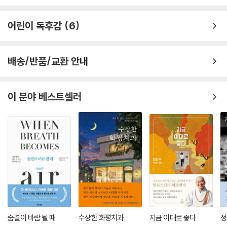
어린이 독후감
6
배송/반품/교환 안내
이 분야 베스트셀러
숨결이 바람 될 때
수상한 화평치과
지금 이대로 좋다
정