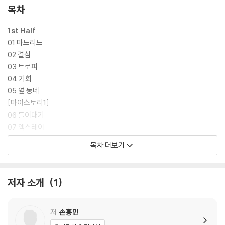
처음 해외로 발 딛는 과정에서 느끼고 생각한 것들이 추가됐다. 첫 분데스
목차
리가 프로 데뷔골 기록 후 주변의 반응과 팀에서 달라진 대접에 대한 에피
소드는 어디서도 볼 수 없었던 재미있는 에피소드가 될 예정이다. 또한, 익
1st Half
히 알려진 아버지와의 지옥훈련 후 돌아온 독일에서의 반응, 독일에서 겪
01 마드리드
었던 편견과 싸우며 느낀 것들, 처음 토트넘에 입성하여 유니폼을 받았을
02 결심
때의 소감 등 책 곳곳에 손흥민이 느꼈던 그 당시의 감정들을 더욱 디테일
03 트로피
하게 수록했다.
04 기회
05 옆 동네
[마이스토리1]
06 들이대기
07 엑스레이
08 노트북
목차 더보기
09 룸메이트
10 4kg
[마이스토리 2]
저자 소개
1
11 롤러코스터
12 양봉업자
13 챔피언스리그
저
손흥민
14 팬