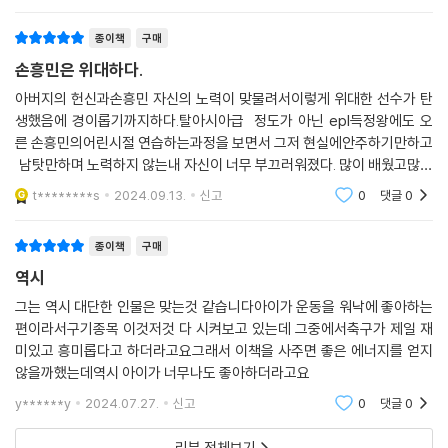
깨닫게 되었던 교훈, 꿈의 리그인 프리미어리그에서 경기에 뛰지 못하고
불안해하던 시간들과 마침내 이를 이겨내고 팀 최고의 에이스가 되었던 성
종이책
구매
장의 과정들… 무엇보다 축구선수이기 이전에 젊은 청년이자 부모의 아들,
손흥민은 위대하다.
그리고 축구밖에 모르는 바보 손흥민이 조금씩 자신의 이야기를 꺼내놓기
아버지의 헌신과손흥민 자신의 노력이 맞물려서이렇게 위대한 선수가 탄
시작하는 것이 팬의 입장에서는 반가울 수밖에 없다.
생했음에 경이롭기까지하다.탈아시아급 정도가 아닌 epl득정왕에도 오
른 손흥민의어린시절 연습하는과정을 보면서 그저 현실에안주하기만하고
『축구를 하며 생각한 것들』은 축구선수의 일대기를 담은 일반적인 자서전
남탓만하며 노력하지 않는내 자신이 너무 부끄러워졌다. 많이 배웠고많이
보다, 손흥민이 삶의 순간마다 느꼈던 솔직한 생각과 느낌들을 담은 에세
응원합니다
t********s
2024.09.13.
신고
0
댓글
0
이에 가깝다. 덕분에 축구에 많은 관심이 없는 독자들이라 할지라도 『축구
를 하며 생각한 것들』을 더욱 편안하고 쉽게 읽을 수 있을 것이다. 물론 그
종이책
구매
동안 거의 베일에 가려져 있던 손흥민의 사적인 생활들, 훈련장 및 라커룸
역시
의 분위기, 주변 인물들과의 에피소드들이 다채롭게 소개되는 만큼, 손흥
민과 기존 축구 팬덤에도 귀중한 선물이 될 것이다.
그는 역시 대단한 인물은 맞는것 같습니다아이가 운동을 워낙에 좋아하는
편이라서구기종목 이것저것 다 시켜보고 있는데 그중에서축구가 제일 재
미있고 흥미롭다고 하더라고요그래서 이책을 사주면 좋은 에너지를 얻지
않을까했는데역시 아이가 너무나도 좋아하더라고요
y******y
2024.07.27.
신고
0
댓글
0
리뷰 전체보기