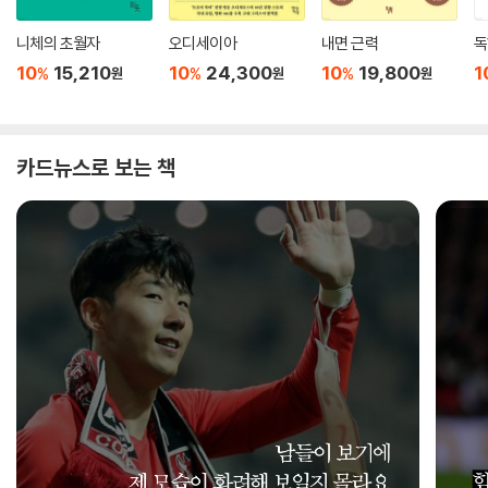
니체의 초월자
오디세이아
내면 근력
독
10
15,210
10
24,300
10
19,800
1
%
%
%
원
원
원
카드뉴스로 보는 책