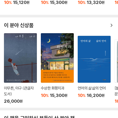
10
15,120
10
15,300
10
13,320
1
%
%
%
원
원
원
이 분야 신상품
아무튼, 야구 (큰글자
수상한 화평치과
언어의 삶 삶의 언어
[
도서)
문
10
15,300
10
16,200
%
%
원
원
성
26,000
1
원
름
름
는