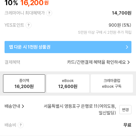
10
16,200
크레마머니 최대혜택가
14,700원
YES포인트
900원 (5%)
5만원 이상 구매 시 2천원 추가 적립
앱 다운 시 1천원 상품권
결제혜택
카드/간편결제 혜택을 확인하세요
종이책
eBook
크레마클럽
16,200
원
12,600
원
eBook 구독
배송안내
서울특별시 영등포구 은행로 11(여의도동,
변경
일신빌딩)
배송비
무료