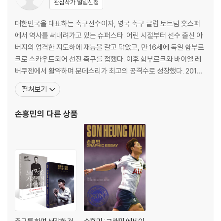
관심작가 알림신청
15 패기
[마이스토리 3]
대한민국을 대표하는 축구선수이자, 영국 축구 클럽 토트넘 홋스퍼
에서 역사를 써내려가고 있는 슈퍼스타. 어린 시절부터 선수 출신 아
2nd Half
버지의 엄격한 지도하에 재능을 갈고 닦았고, 만 16세에 독일 함부르
16 자리
크로 스카우트되어 선진 축구를 접했다. 이후 함부르크와 바이엘 레
17 다운언더
버쿠젠에서 활약하며 분데스리가 최고의 공격수로 성장했다. 2015
18 협상
년 아시아 출신 축구선수 역대 최고 이적료 기록을 경신하며 영국 프
펼쳐보기
19 런던 일상 I
리미어리그의 토트넘 홋스퍼로 이적했다. 토트넘에서는 더욱 기량이
20 허니문
만개하여 매 시즌 많은 공격 포인트를 올렸으며, 팀이 어려울 때마다
손흥민
의 다른 상품
[마이스토리 4]
맹활약을 펼치며 명실상부 토트넘의 에이스이자 월드클래스 공격수
21 현실
22 결론
23 반등
24 공부
25 런던 일상 II
[마이스토리 5]
26 롱패스
27 팀