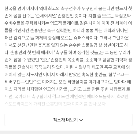
한국을 넘어 아시아 역대 최고의 축구선수가 누구인지 묻는다면 반드시 첫
손에 꼽힐 선수는 ‘손세이셔널’ 손흥민일 것이다. 지칠 줄 모르는 득점포와
수비수들을 무력화시키는 압도적 플레이로 젊은 나이에 이미 전 세계에 이
름을 각인시킨 손흥민은 축구 실력뿐만 아니라 통통 튀는 매력과 뛰어난
패션 감각으로 늘 화제의 중심에 오르는 슈퍼스타이다. 그러나 그런 가운
데서도 천진난만한 웃음을 잃지 않는 순수한 스물일곱 살 청년이기도 하
다. 손흥민의 첫 번째 에세이 『축구를 하며 생각한 것들』은 그 동안 우리가
쉽게 접할 수 없었던 ‘인간’ 손흥민의 목소리를, 소소하고 담담한 기억과 생
각들을 진솔하게 꾹꾹 눌러 담았다. 어린 시절부터 제도권 축구 교육에 얽
매이지 않는 지도자인 아버지 아래서 받았던 혹독한 훈련들, 함부르크―
레버쿠젠―런던으로 이어지는 오랜 타향살이를 이겨내고 가는 팀마다 에
이스 자리를 차지했던 인고의 시간들, 그리고 그를 만든 주변 사람들과 토
트넘, 국가대표 축구팀에서 겪고 느낀 개인적인 에피소드들까지, 화려한
스포트라이트에 가려진 손흥민의 진짜 이야기를 만나 보자.
『축구를 하며 생각한 것들 ― 리커버에디션』은 여기에 더해 미처 전하지
책소개 더보기
못했던 이야기들을 채워 넣었다. 함부르크로 넘어가는 과정에서 스카우트
에게 눈에 띈 과정에 대한 소감, 인천공항에서 생각한 것 등 어린 손흥민이