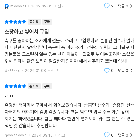
스물일곱 한 청년의 ‘축구를 하며 생각한 것들’
되어서 유익했다. 현재의 손흥민선수는 토트넘의 현재진행형 레전드이며,
m*****1
2022.09.05.
신고
2
댓글
0
프리미어리그 득점
그토록 빛나는 손흥민의 사적인 생활은 그 동안 알려진 바가 많지 않다. 축
종이책
구매
구장 바깥에서 받는 주목을 즐기지 않는 그의 성향 탓이다. 그런 그가 마침
소장하고 싶어서 구입
내 자신의 속 깊은 이야기들을 조금씩 꺼내기 시작했다. 『축구를 하며 생각
한 것들』에서는 그가 세계 최고의 리그인 프리미어리그에서 탑플레이어가
축구를 좋아하는 조카에게 선물로 주려고 구입했네요. 손흥민 선수가 얼마
되기까지의 알려지지 못했던 성장 스토리가 담겨 있다. 특히 끊임없는 투
나 대단한지 알면서부터 축구에 푹 빠진 조카- 선수의 노력과 그야말로 피
땀눈물을 고스란히 알수 있는 책이 아닐까- 겉으로 보이는 화려한 스킬을
쟁과 도전 끝에 꿈을 이룬 한 청년이 파란만장했던 여정 가운데 자신이 직
위해 얼마나 많은 노력이 필요한지 알아야 해서 사주려고 했는데 역시!
접 느꼈던 생각과 감정, 그리고 숨은 뒷이야기들을 스스로 돌아본다는 점
에서 그 본인에게도 그리고 우리 독자들에게도 매우 뜻 깊은 에세이가 될
d*****e
2026.01.08.
신고
0
댓글
0
것이다.
종이책
구매
또한 『축구를 하며 생각한 것들』에서는 아직 만 26세에 불과하기에 현재
ㄹㅂ
진행형의 레전드인 그가 남들과는 조금 다르게 축구를 해왔던 과거, 빛나
유명한 책이라서 구매해서 읽어보았습니다. 손흥민 선수와 손흥민 선수
는 영광을 맛보고 있는 현재, 그리고 앞으로 또 어떤 새로운 역사를 펼쳐 나
아버지의 이야기에 감명 깊었습니다. 책을 읽으면 읽을 수록 가슴 깊이 느
갈지 꿈꾸는 이야기들로 가득하다. 무엇이든 발로 차던 유년기에 형의 손
껴지는 책이었습니다. 힘들 때마다 한번씩 펼쳐보며 위로를 받을 수 있는
가락을 부러뜨렸던 일화, 자유롭지만 혹독한 아버지의 훈련을 버텨내고 끝
책인 것 같습니다. 추천합니다.
내 함부르크 스카우트의 눈에 들며 포착했던 기회, 어린 나이에 프로 및 A
h********4
2024.09.15.
신고
0
댓글
0
매치 데뷔골을 넣고 들떴던 마음이 체중 관리 실패와 부진으로 이어지며