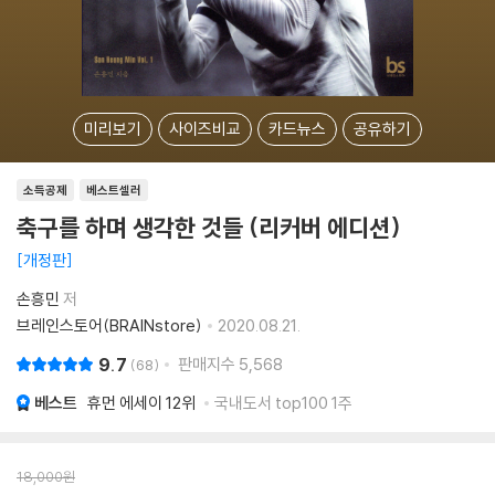
미리보기
사이즈비교
카드뉴스
공유하기
소득공제
베스트셀러
축구를 하며 생각한 것들 (리커버 에디션)
개정판
손흥민
저
브레인스토어(BRAINstore)
2020.08.21.
9.7
판매지수
5,568
68
베스트
휴먼 에세이
12위
국내도서 top100 1주
18,000
원