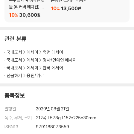
축구를 하며 생각한 것
손흥민 : 그래픽 에세이
28 기로
들 (리커버 에디션) +
10
13,500
%
29 의외
원
모든 것은 기본에서 시
10
30,600
%
원
30 VAR
작한다 세트
[마이스토리 6]
에필로그
관련 분류
SUPER SON INFOGRAPHICS
국내도서
에세이
휴먼 에세이
국내도서
에세이
명사/연예인 에세이
국내도서
에세이
한국 에세이
선물하기
응원/위로
품목정보
발행일
2020년 08월 21일
쪽수, 무게, 크기
312쪽 | 578g | 152*225*30mm
ISBN13
9791188073559