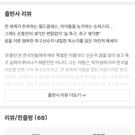
출판사 리뷰
전 세계가 주목하는 월드클래스, 아이돌을 능가하는 슈퍼스타…
그래도 손흥민의 생각은 변함없이 ‘늘 축구, 축구 생각뿐’
꿈을 이룬 행복한 축구선수의 내밀한 목소리를 담은 자전적 에세이
‘손흥민’은 한국인들에게 매우 특별한 이름이다. 단순히 골을 많이 넣고 축
구 실력이 뛰어나기 때문만은 아니다. 그는 차범근, 박지성에 이어 한국을
대표할 만한 스타 축구선수이고, 전 세계에 이름을 알린 자랑스러운 한국
인이다. 무엇보다 손흥민은 한국인에게서 쉽게 찾아볼 수 없는 독특한 DN
A를 지녔다. 양보가 습관이 된 한국 선수들과 달리 골에 대한 욕심을 여과
없이 드러내며, 자기 감정을 표현하는 데도 거침이 없다. 어떤 문화권의 선
출판사 리뷰 더보기
수와도 쉽게 친해지고 라커룸의 분위기를 끌어 올리며, 큰 경기에서도 긴
장하지 않고 오히려 더 맹활약을 펼치곤 한다.
리뷰/한줄평
68
그런 손흥민의 ‘특별함’은 어디에서 기인할까? 우선 축구선수 출신인 아버
지 손웅정 씨의 헌신적인 지도와 노력을 들 수 있겠다. 손웅정 씨는 아들을
최고의 선수로 길러내기 위해 기존의 한국 유소년 축구 시스템에 의존하지