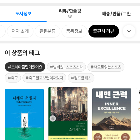
리뷰/한줄평
도서정보
배송/반품/교환
68
차
저자 소개
관련분류
품목정보
출판사 리뷰
이 상품의 태그
#크레마클럽에있어요
#넘버원_스포츠스타
#책으로읽는스포츠
#축구
#축구알고보면더재밌다
#월드클래스