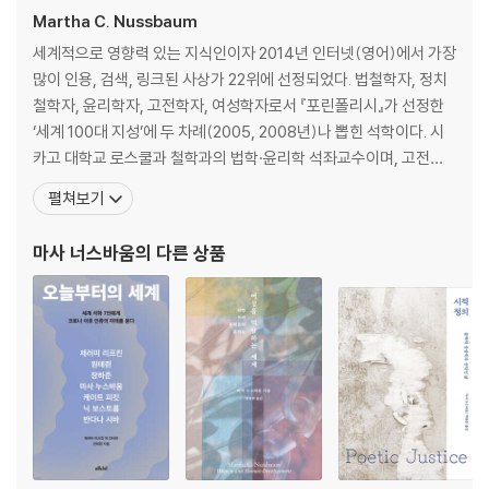
3 혐오의 인지적 구성 요소
Martha C. Nussbaum
4 혐오와 분개의 차이점
세계적으로 영향력 있는 지식인이자 2014년 인터넷(영어)에서 가장
5 혐오는 특정 집단을 배척하기 위한 사회적 무기
많이 인용, 검색, 링크된 사상가 22위에 선정되었다. 법철학자, 정치
6 혐오, 배척, 문명화
철학자, 윤리학자, 고전학자, 여성학자로서 『포린폴리시』가 선정한
‘세계 100대 지성’에 두 차례(2005, 2008년)나 뽑힌 석학이다. 시
3장 혐오와 법
카고 대학교 로스쿨과 철학과의 법학·윤리학 석좌교수이며, 고전학
1 불쾌감으로서의 혐오, 법적 기준으로서의 혐오
과, 신학과, 정치학과에도 소속된 교수다. 미국철학회 회장을 역임했
펼쳐보기
2 혐오와 범죄자: ‘동성애적 도발’이라는 항변
고, 비교헌법센터를 설립하였으며 인권프로그램 위원이었다. 유엔대
3 혐오와 ‘평균적인 사람’: 외설
학 직속 세계개발경제 연구소 자문위원으로서 노벨경제학상 수상자
마사 너스바움
의 다른 상품
4 불법성의 근거로서의 혐오: 소도미, 시체 성애
인 아마르티아 센과 함께 UN인간개발지수(HDI)를
5 혐오와 생활방해법
6 혐오와 배심원: ‘끔찍하고 비인간적인’ 살인
4장 얼굴에 새기기: 수치심과 낙인
1 붉게 달아오른 얼굴
2 원초적 수치심과 나르시시즘, 그리고 ‘황금시대’
3 불완전함에 대한 거부: B의 사례
4 수치심과 연관된 감정들: 모욕과 당혹감
5 수치심과 연관된 감정들: 혐오, 죄책감, 우울, 격노