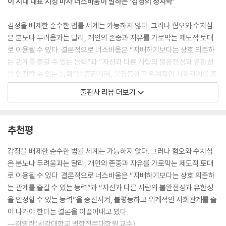
이 시대 대표 지성 마사 너스바움이 말하는 ‘감정의 정치학’
감정을 배제한 순수한 법률 세계는 가능하지 않다. 그러나 혐오와 수치심
은 분노나 두려움과는 달리, 개인의 존중과 자유를 가로막는 제도적 토대
로 이용될 수 있다. 결론적으로 너스바움은 “지배하기보다는 상호 의존하
는 관계를 즐길 수 있는 능력”과 “자신과 다른 사람의 불완전성과 유한성
을 인정할 수 있는 능력”을 증진시켜, 불평등하고 위계적인 사회관계를 줄
여 나가야 한다는 결론을 이끌어내고 있다.
출판사 리뷰 더보기
―김영란(서강대학교 법학전문대학원 교수)
깊은 성찰, 따스한 공감, 빛나는 혜안의 철학자 마사 너스바움의 대표작. 불
추천평
완전한 우리가 사는 이 불완전한 세상에서 차별, 배제, 억압이 아니라 평
등, 존중, 호혜를 구현하기 위해서는, 법과 제도 뒤에서 작동하고 영향력을
감정을 배제한 순수한 법률 세계는 가능하지 않다. 그러나 혐오와 수치심
발휘하는 감정들을 직시하고 이와 대결해야 한다. 이 책은 ‘제도적 민주화’
은 분노나 두려움과는 달리, 개인의 존중과 자유를 가로막는 제도적 토대
이후 우리에게 절실한 ‘감정적 민주화’를 이루기 위한 철학적 토대가 될 것
로 이용될 수 있다. 결론적으로 너스바움은 “지배하기보다는 상호 의존하
이다.
는 관계를 즐길 수 있는 능력”과 “자신과 다른 사람의 불완전성과 유한성
―조국(서울대학교 법학전문대학원 교수)
을 인정할 수 있는 능력”을 증진시켜, 불평등하고 위계적인 사회관계를 줄
여 나가야 한다는 결론을 이끌어내고 있다.
약자를 ‘비정상’으로 규정하고 배척하려는 심리
―김영란(서강대학교 법학전문대학원 교수)