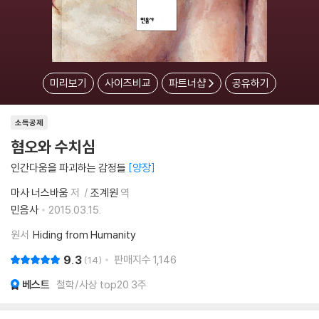
미리보기
사이즈비교
파트너샵
공유하기
소득공제
혐오와 수치심
인간다움을 파괴하는 감정들
양장
마사 너스바움
저
조계원
역
민음사
2015.03.15.
원서
Hiding from Humanity
9.3
판매지수
1,146
14
베스트
철학/사상 top20 3주