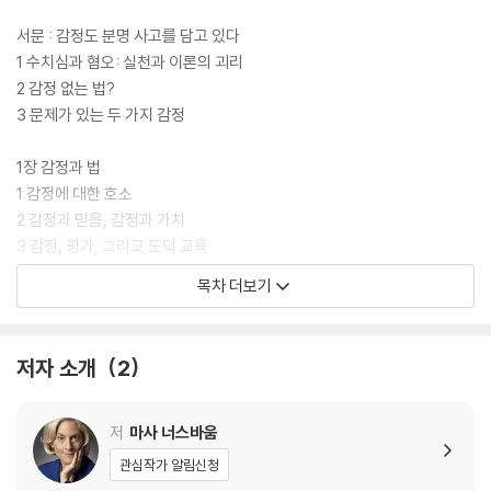
서문 : 감정도 분명 사고를 담고 있다
1 수치심과 혐오: 실천과 이론의 괴리
2 감정 없는 법?
3 문제가 있는 두 가지 감정
1장 감정과 법
1 감정에 대한 호소
2 감정과 믿음, 감정과 가치
3 감정, 평가, 그리고 도덕 교육
4 감정과 ‘ 이성적인 사람’: 과실치사와 정당방위
목차 더보기
5 감정과 변화하는 사회 규범
6 타당한 공감: 양형 선고 과정에서의 동정심
7 감정과 정치적 자유주의
저자 소개
2
8 감정은 어떻게 평가해야 하는가
2장 혐오와 우리의 동물적 육체
저
마사 너스바움
1 혐오와 법
관심작가 알림신청
2 혐오 지지자들: 데블린, 카스, 밀러, 케이헌