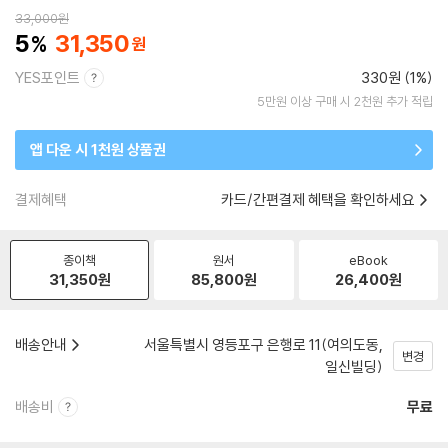
33,000
원
5
31,350
YES포인트
330원 (1%)
5만원 이상 구매 시 2천원 추가 적립
앱 다운 시 1천원 상품권
결제혜택
카드/간편결제 혜택을 확인하세요
종이책
원서
eBook
31,350
원
85,800
원
26,400
원
배송안내
서울특별시 영등포구 은행로 11(여의도동,
변경
일신빌딩)
배송비
무료