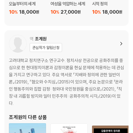
6 건설적 수치심은 가능한가?
오늘부터의 세계
여성을 억압하는 세계
시적 정의
7 스티그마와 소인(燒印): 사회적 삶 속의 수치심
10
18,000
10
27,000
10
18,000
%
%
%
원
원
원
5장 시민들에게 수치심을 주어야 하는가?
1 수치심과 ‘촉진적 환경’
2 수치심을 주는 처벌: 존엄성과 나르시시즘적 분개
역
조계원
3 도덕적 공황: 게이 섹스와 ‘적대감’
관심작가 알림신청
4 도덕적 공황과 범죄: 갱단 배회금지법
5 다른 경로를 통해 도달한 밀의 결론
고려대학교 정치연구소 연구교수. 정치사상 전공으로 공화주의를 중
심으로 한 현대정치이론과 감정이론을 현실 문제에 적용하는 데 관심
6장 수치심으로부터 시민을 보호하기
을 가지고 연구하고 있다. 주요 역서로 『지배와 정의에 관한 일반이
1 촉진적 환경 형성하기
론』(2019), 『혐오와 수치심』(2015)이 있으며, 주요 논문으로 「온라
2 수치심과 괜찮은 생활 수준
인 행동주의와 집합 감정: 청와대 국민청원을 중심으로」(2021), 「직
3 차별 금지, 증오 범죄
장 내 괴롭힘 방지와 일터 민주주의: 공화주의적 시각」(2019)이 있
4 수치심과 개인 프라이버시
다.
5 수치심과 장애인
조계원
의 다른 상품