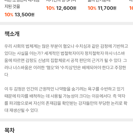
지된 것을
10
12,600
10
11,700
1
%
%
원
원
10
13,500
%
원
책소개
우리 사회의 법체계는 많은 부분이 혐오나 수치심과 같은 감정에 기반하고
있다는 사실을 아는가? 세계적인 법철학자이자 정치철학자 마사 너스바
움에 따르면 감정도 신념의 집합체로서 공적 판단의 근거가 될 수 있다. 그
러나 너스바움은 이러한 ‘혐오’와 ‘수치심’만은 배제되어야 한다고 주장한
다.
이 두 감정은 인간의 근원적인 나약함을 숨기려는 욕구를 수반하고 있기
때문에 타자를 배척하는 데 사용될 가능성이 크다는 이유에서다. 즉 약자
를 파괴함으로써 자신의 존재감을 확인받는 강자들만의 부당한 논리로 확
대 재생산될 수 있다.
목차