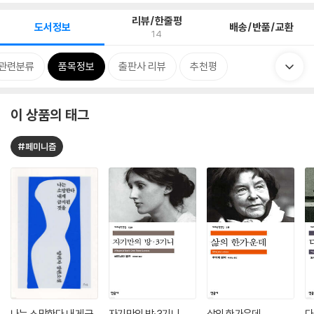
리뷰/한줄평
도서정보
배송/반품/교환
14
관련분류
품목정보
출판사 리뷰
추천평
이 상품의 태그
#페미니즘
나는 소망한다 내게 금
자기만의 방·3기니
삶의 한가운데
다