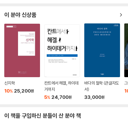
것이다. 그러나 너스바움은 범죄자의 잘못에 대해 분노해야지, 이들을 혐
션
오해서는 안 된다고 말한다. 혐오는 상대방도 평등한 시민적 지위를 갖는
이 분야 신상품
존재라는 사고를 수반하지 않으며, 자신 안의 약함과 문제를 반성적으로
보지 못하게 하기 때문이다.
―「옮긴이 해제」에서
“혐오는 무엇보다도 우리가 날마다 대면하기 힘든 우리 자신에 관한 사실
을 감추는 역할을 한다.” 그래서 너스바움은 특정 범죄가 특별히 혐오스럽
다는 이유로 가중 처벌하는 것에 반대한다.
우리는 사람들과 그들의 행위를 주의 깊게 구분해서, 그들이 저지른 나쁘
거나 유해한 행위를 비난해야 한다. 그렇지만 그들이 성장하고 변화할 수
있다는 점에서 인간으로서 그들에 대한 존중은 유지되어야 한다.
신지학
칸트에서 헤겔, 하이데
바다의 철학 (큰글자도
그
거까지
서)
―「혐오와 우리의 동물적 육체」에서
10
25,200
1
%
원
5
24,700
33,000
%
원
원
혐오와 분노의 감정은 정치인들의 부패에 대한 대중의 반응에서 자주 볼
수 있다. 저자는 다양한 사례들을 통해 “분노는 저항과 건설적인 참여라는
이 책을 구입하신 분들이 산 분야 책
목표를 향하는 경향이 있는 반면, 혐오는 도피와 방기로 이어지기 쉽다.”는
점을 설명한다.