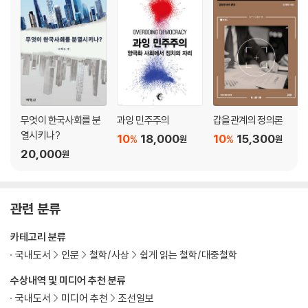
무엇이 한국사회를 분
과잉 민주주의
갑을관계의 정의론
열시키나?
10
18,000
10
15,300
%
%
원
원
20,000
원
관련 분류
카테고리 분류
국내도서
인문
철학/사상
쉽게 읽는 철학/대중철학
수상내역 및 미디어 추천 분류
국내도서
미디어 추천
조선일보