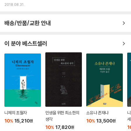
2018.08.31.
부당함에 반대하는 ‘분노’의 감정이 판단 기준이 되어야 한다
마사 너스바움은 감정을 배제한 법은 바람직하지 않으며 생각할 수도 없다
배송/반품/교환 안내
고 말한다. 그래서 각각의 감정이 담고 있는 인지적 내용을 주의 깊게 살펴
이것이 법적 근거로 적합한지 따져보는 것이 중요하다. 감정은 단순히 신
체적 반응이나 정서적 감각에 그치는 것이 아니라 믿음의 집합으로 이루어
이 분야 베스트셀러
져 있으며, 중요한 대상에 대한 평가적 판단을 수반한다. 이러한 해석을 바
탕으로 혐오와 수치심을 분석함으로써, 마사 너스바움은 인간의 존엄성을
존중하는 자유주의 사회에서 혐오와 수치심이라는 감정이 법적 역할을 담
당해서는 안 된다는 주장을 전개한다. “이 두 감정은 공통적으로 인간이 인
간임을 숨기고 부정하려는 인지적 판단과 욕구를 수반하기 때문에 사회 내
에서 취약한 위치를 지닌 집단을 배척하는 데 사용될 가능성이 높다는 이
유에서다.”
예를 들어, 흉악 범죄에 대한 엄벌주의(강한 응보주의)를 추동하는 대중적
감정의 하나는 범죄자에 대한 혐오다. 사람들은 끔찍한 살인자나 아동 성
니체의 초월자
인생을 위한 최소한의
소유냐 존재냐
니
범죄자를 ‘인간쓰레기’나 ‘더러운 벌레’처럼 여긴다. 흉악 범죄가 일어나면
생각
세
10
15,210
10
13,500
%
%
원
원
자신이 지닌 인간적 약함을 숨기기 위해 범죄자의 ‘비정상성’을 강조하는
생
10
17,820
1
%
원