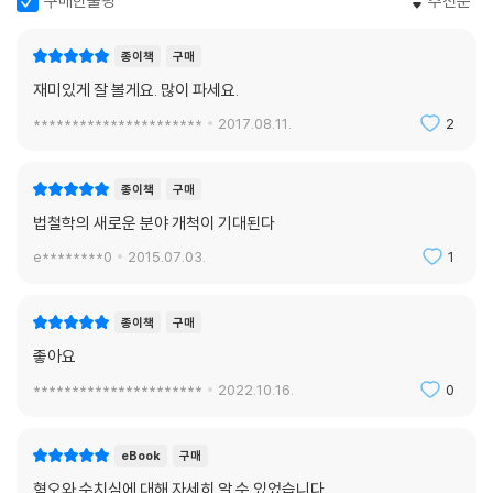
구매한줄평
추천순
인간은 머리의 생각과 몸의 욕구가 서로 상호작용하는 존재로서, 우리가
지닌 동물적인 몸 또한 모욕적이고 부끄러운 육체가 아니라 인간의 존엄성
종이책
구매
을 받아 마땅하다. 마사 너스바움은 아리스토텔레스의 ‘정치적 동물’에서
재미있게 잘 볼게요. 많이 파세요.
인간의 군집성을 강조하는 공동체주의자와는 달리, 인간도 ‘욕구’를 가진
**********************
2017.08.11.
2
유한한 몸을 가진 존재라는 점에 주목한다. 그렇기에 우리 모두는 너무나
불완전하고 취약한 인간이며, 바로 여기에 우리가 타인을 존중하고 배려해
야 하는 이유가 있다고 본다.
종이책
구매
법철학의 새로운 분야 개척이 기대된다
그런데 혐오와 수치심이라는 감정에는 인간이 동물적 신체를 갖고 있다는
e********0
2015.07.03.
1
기본적인 사실을 배제한다. 법과 관련된 모든 영역에서 감정을 배제해야
한다고 말하는 것은 아니다. 실제로 법에서 감정을 배제하는 것은 가능하
지도 않고 그래서도 안 된다. 그러나 타당한 근거 없이 편견과 사회적 낙인
종이책
구매
을 초래할 위험성이 있기 때문에 인간 행위의 지침으로 신뢰하기 어려운
좋아요
감정들, 특히 수치심과 혐오, 그리고 질투심을 경계한다.
**********************
2022.10.16.
0
자신의 감정과 내면을 들여다보면, 그 속에 너무나 약하고 다른 사람의 이
해와 관심을 필요로 하는 존재를 발견할 수 있다. 이런 점에서 인간을 존중
eBook
구매
한다는 것은 누구나 삶의 불확실성 속에서 연약한 존재로 살아간다는 사실
혐오와 수치심에 대해 자세히 알 수 있었습니다.