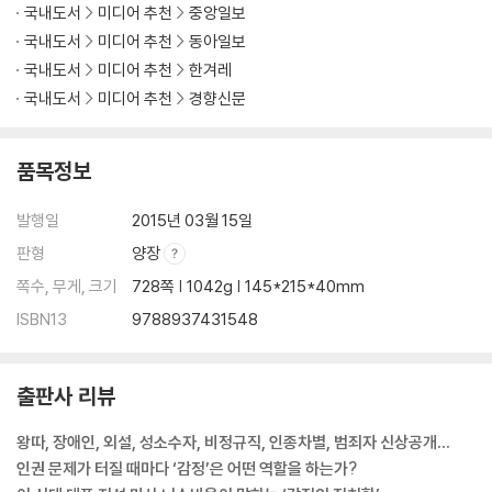
국내도서
미디어 추천
중앙일보
국내도서
미디어 추천
동아일보
국내도서
미디어 추천
한겨레
국내도서
미디어 추천
경향신문
품목정보
발행일
2015년 03월 15일
판형
양장
쪽수, 무게, 크기
728쪽 | 1042g | 145*215*40mm
ISBN13
9788937431548
출판사 리뷰
왕따, 장애인, 외설, 성소수자, 비정규직, 인종차별, 범죄자 신상공개…
인권 문제가 터질 때마다 ‘감정’은 어떤 역할을 하는가?