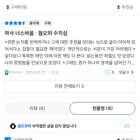
단에 속해 있다는 생각에서 이러한 안정을 찾는다. 정상인들은 특정 부류
구매리뷰
추천순
의 사람들을 완전하고 좋은 사람으로 정의하고 그런 사람들로 자신을 에워
쌈으로써, 위안을 찾고 안정이라는 환상을 얻는다. 정상성이라는 관념은
종이책
구매
차이가 존재하는 세상에서 침입해 들어오는 자극을 덮어 주는 대리 자궁과
마사 너스바움 : 혐오와 수치심
같은 역할을 한다.
*관련 논지를 반박하거나 그에 대한 주장을 덧대는 식으로 글이 이어져 있
―4장 “얼굴에 새기기: 수치심과 낙인”에서
어서다소 집중이 필요한 책이었다. 개인적으로는 서문이 가장 어려웠다.*
살다보니 똑똑한 애인 덕에 이런 책도 다 본다. 읽는동안 좌절도 맛 보았다.
세계적인 석학 너스바움의 철학은 아리스토텔레스의 ‘정치적 동물’에서 출
나의 멍청함을 민낯으로 보았다. *그래도 뭔가 하나의 영역을 넘어선 기분
발하여 ‘동물’로서의 인간이 갖는 ‘취약성’에 주목하고, 그러한 취약성을 숨
이 들었다.나도 초월하고 싶다. 초월해야 애인에게 사랑받는데..
t****j
2019.01.27.
신고
5
댓글
0
기는 감정들을 경계해야 한다고 말한다. 인간의 불완전성을 부정하고 정
상/비정상을 구분 지으며 타자를 배제하려는 나르시시즘에서 비롯된 감정
리뷰 전체보기
들은 자유민주주의 사회가 지향하는 가치들을 파괴한다. 풍부한 판례와 서
양 정치철학사의 주요 이론을 총망라한 『혐오와 수치심』은 점점 더 복잡한
다문화 사회에서 제기될 수 있는 모든 공적 판단에 가장 근원적인 판단의
리뷰
6
한줄평
8
근거를 제시해 줄 것이다.
인간을 어떤 존재로 이해할 때 비로소
클린봇
이 부적절한 글을 감지 중입니다.
설정
모든 사람을 평등하게 존중하는 사회가 될까?