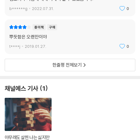
을 인정한다는 뜻이다. 또한 품위 있는 사회란 이러한 인간성을 부정하지
b******g
2022.07.31.
0
않고, 개인이 지닌 ‘역량’이 발현될 수 있도록 ‘촉진적 환경’을 제공하는 사
회라고 할 수 있다.
―「옮긴이 해제」에서
종이책
구매
뿌듯함은 오랜만이야
따라서 전통적인 사회 규범에 얽매여 정상과 비정상을 구분하며 차이를 인
t****j
2019.01.27.
0
정하지 못하고 사회적 낙인을 조장하는 공동체주의도 경계해야 할 것이며,
인간 자체를 목적으로 보지 못하고 사회 진보의 수단으로 보는 공리주의적
인(사회계약론에 기초한) 자유주의도 반대한다. 마사 너스바움은 우리는
한줄평 전체보기
모두 언젠가 죽는 퇴화하는 몸을 가족 있으며, 누구나 타인의 도움을 필요
로 하는 장애를 지닌 존재라는 사실을 자유주의의 인간관으로 제시한다.
채널예스 기사
1
이처럼 “가치의 이질성과 비교 불가능성을 주장하면서 삶의 다양성에 유
연하게 대응할 수 있는 '인간의 잘 삶(human flourishing)'에 대한 보편
이론을 추구하는 너스바움의 주장에 대하여 곽준혁 교수는 ”문화 상대주
의가 아니면서도 절대적 진리를 고집함으로써 다양성을 파괴하는 형이상
학적 본질주의도 아닌 새로운 형태의 보편주의“라고 한다.
아무래도 살찐 나는 싫지만
차이를 비정상으로 간주하는 ‘혐오’가 아니라