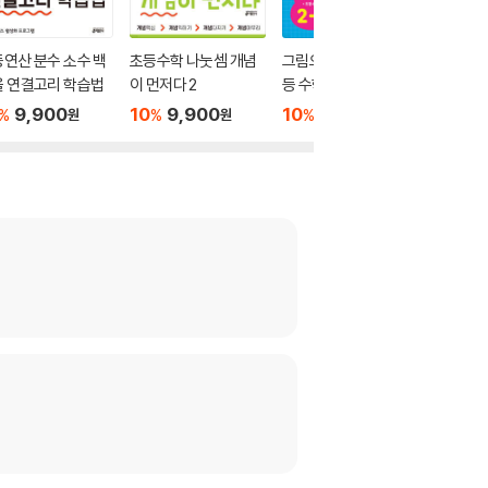
연산 분수 소수 백
초등수학 나눗셈 개념
그림으로 개념 잡는 초
그림으로
율 연결고리 학습법
이 먼저다 2
등 수학 2-1 (2026년
등 수학 1
용)
용)
9,900
10
9,900
10
15,300
10
1
%
%
%
%
원
원
원