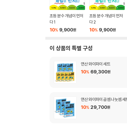
초등 분수 개념이 먼저
초등 분수 개념이 먼저
다 1
다 2
10
9,900
10
9,900
%
%
원
원
이 상품의 특별 구성
연산 와이파이 세트
10
69,300
%
원
연산 와이파이 곱셈 나눗셈 세
10
29,700
%
원