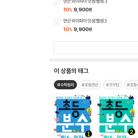
연산 와이파이 덧셈 뺄셈 3
10
9,900
%
원
연산 와이파이 덧셈 뺄셈 2
10
9,900
%
원
이 상품의 태그
#수학원리
#초등연산
#구구단
#초등