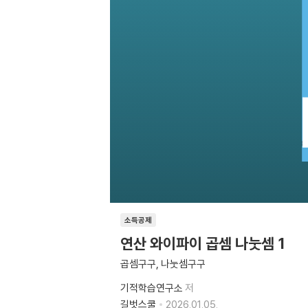
소득공제
연산 와이파이 곱셈 나눗셈 1
곱셈구구, 나눗셈구구
기적학습연구소
저
길벗스쿨
2026.01.05.