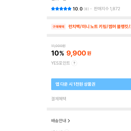
10.0
판매지수
1,872
8
런치백/미니 노트 키링/썸머 블랭킷
구매혜택
11,000
원
10
9,900
YES포인트
앱 다운 시 1천원 상품권
결제혜택
배송안내