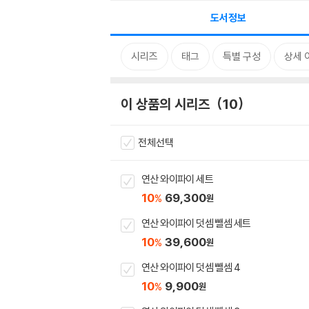
도서정보
시리즈
태그
특별 구성
상세 
이 상품의 시리즈
10
전체선택
연산 와이파이 세트
10
69,300
%
원
연산 와이파이 덧셈 뺄셈 세트
10
39,600
%
원
연산 와이파이 덧셈 뺄셈 4
10
9,900
%
원