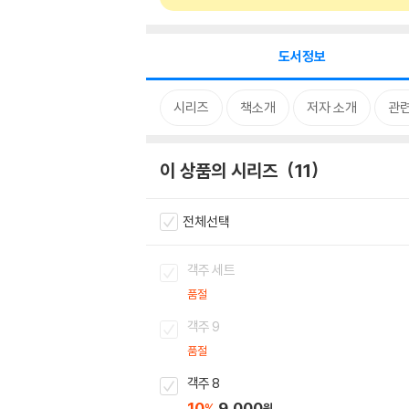
도서정보
시리즈
책소개
저자 소개
관
이 상품의 시리즈
11
전체선택
객주 세트
품절
객주 9
품절
객주 8
10
9,000
%
원