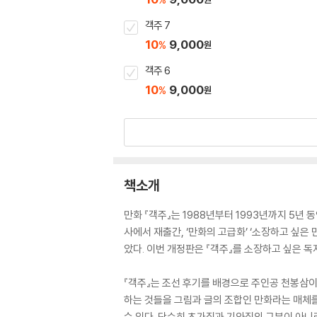
객주 7
10
9,000
%
원
객주 6
10
9,000
%
원
책소개
만화 『객주』는 1988년부터 1993년까지 5년
사에서 재출간, ‘만화의 고급화’ ‘소장하고 싶은
았다. 이번 개정판은 『객주』를 소장하고 싶은 
『객주』는 조선 후기를 배경으로 주인공 천봉삼
하는 것들을 그림과 글의 조합인 만화라는 매체를
수 있다. 단순히 초가집과 기와집의 구분이 아니