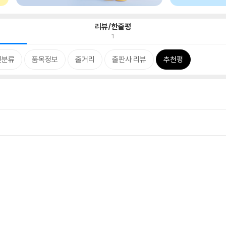
리뷰/한줄평
1
련분류
품목정보
줄거리
출판사 리뷰
추천평