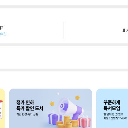
팔기
내 
00원