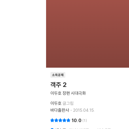
소득공제
객주 2
이두호 장편 시대극화
이두호
글그림
바다출판사
2015.04.15.
10.0
1