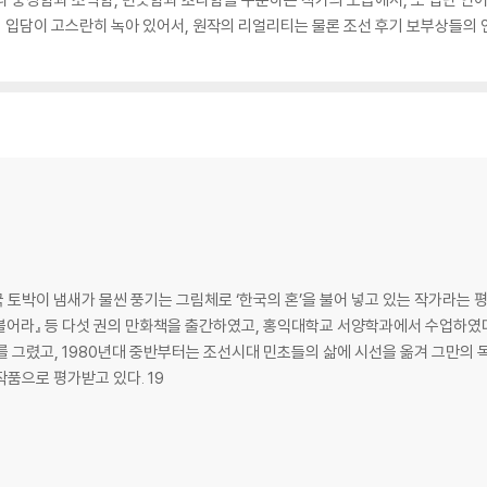
 입담이 고스란히 녹아 있어서, 원작의 리얼리티는 물론 조선 후기 보부상들의 
토박이 냄새가 물씬 풍기는 그림체로 ‘한국의 혼’을 불어 넣고 있는 작가라는 평
 불어라』 등 다섯 권의 만화책을 출간하였고, 홍익대학교 서양학과에서 수업하였다.
 그렸고, 1980년대 중반부터는 조선시대 민초들의 삶에 시선을 옮겨 그만의 
를 바라보는 명확한 사관과 고증이 돋보이는 작품으로 평가받고 있다. 19