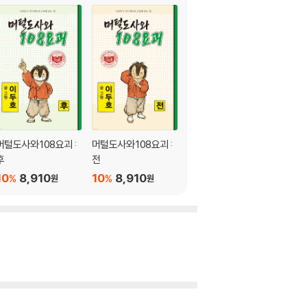
머털도사와 108요괴 :
머털도사와 108요괴 :
머털도사 : 후
후
전
10
8,910
%
원
10
8,910
10
8,910
%
%
원
원