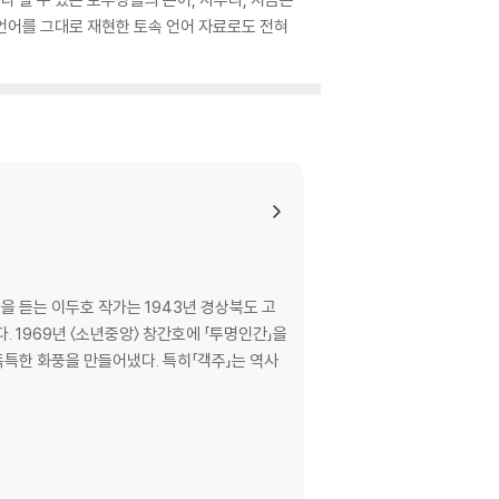
언어를 그대로 재현한 토속 언어 자료로도 전혀
을 듣는 이두호 작가는 1943년 경상북도 고
 1969년 〈소년중앙〉 창간호에 「투명인간」을
독특한 화풍을 만들어냈다. 특히「객주」는 역사