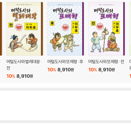
:
머털도사와 벌레대왕 :
머털도사와 또매형 : 후
머털도사와 또매형 : 전
전
10
8,910
10
8,910
%
%
원
원
10
8,910
%
원