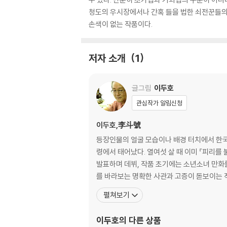
청도의 우시장에서나 간혹 들을 법한 쇠전꾼들의
손색이 없는 작품이다.
저자 소개
1
글그림
이두호
관심작가 알림신청
이두호,李斗號
등장인물의 얼굴 모습이나 배경 터치에서 한국 
령에서 태어났다. 열여섯 살 때 이미 『피리를
발표하며 데뷔, 작품 초기에는 소년소녀 만화를
펼쳐보기
이두호
의 다른 상품