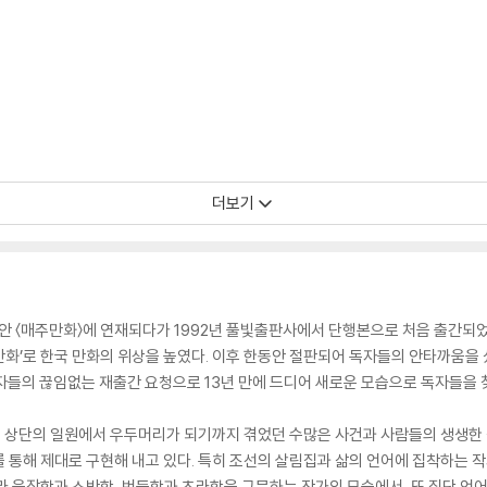
더보기
 동안 〈매주만화〉에 연재되다가 1992년 풀빛출판사에서 단행본으로 처음 출간되
 만화’로 한국 만화의 위상을 높였다. 이후 한동안 절판되어 독자들의 안타까움을 
독자들의 끊임없는 재출간 요청으로 13년 만에 드디어 새로운 모습으로 독자들을 
이 상단의 일원에서 우두머리가 되기까지 겪었던 수많은 사건과 사람들의 생생한 
 통해 제대로 구현해 내고 있다. 특히 조선의 살림집과 삶의 언어에 집착하는 작
라 웅장함과 소박함, 번듯함과 초라함을 구문하는 작가의 모습에서, 또 집단 언어라