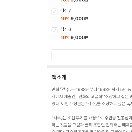
객주 7
10
9,000
%
원
객주 6
10
9,000
%
원
책소개
만화 『객주』는 1988년부터 1993년까지 5년
사에서 재출간, ‘만화의 고급화’ ‘소장하고 싶은
았다. 이번 개정판은 『객주』를 소장하고 싶은 
『객주』는 조선 후기를 배경으로 주인공 천봉삼
하는 것들을 그림과 글의 조합인 만화라는 매체를
수 있다. 단순히 초가집과 기와집의 구분이 아니