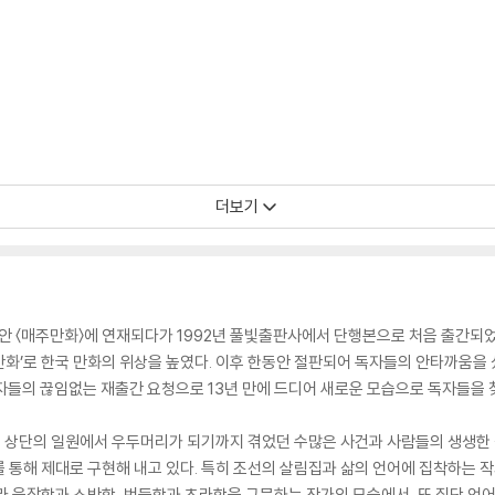
더보기
 동안 〈매주만화〉에 연재되다가 1992년 풀빛출판사에서 단행본으로 처음 출간되
 만화’로 한국 만화의 위상을 높였다. 이후 한동안 절판되어 독자들의 안타까움을 
독자들의 끊임없는 재출간 요청으로 13년 만에 드디어 새로운 모습으로 독자들을 
이 상단의 일원에서 우두머리가 되기까지 겪었던 수많은 사건과 사람들의 생생한 
 통해 제대로 구현해 내고 있다. 특히 조선의 살림집과 삶의 언어에 집착하는 작
라 웅장함과 소박함, 번듯함과 초라함을 구문하는 작가의 모습에서, 또 집단 언어라