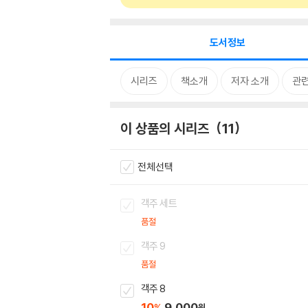
도서정보
시리즈
책소개
저자 소개
관
이 상품의 시리즈
11
전체선택
객주 세트
품절
객주 9
품절
객주 8
10
9,000
%
원