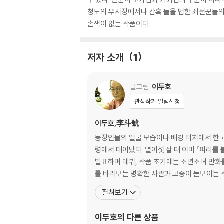
청도의 우시장에서나 간혹 들을 법한 쇠전꾼들의
손색이 없는 작품이다.
저자 소개
1
글그림
이두호
관심작가 알림신청
이두호,李斗號
등장인물의 얼굴 모습이나 배경 터치에서 한국 
령에서 태어났다. 열여섯 살 때 이미 『피리를
발표하며 데뷔, 작품 초기에는 소년소녀 만화를
펼쳐보기
이두호
의 다른 상품