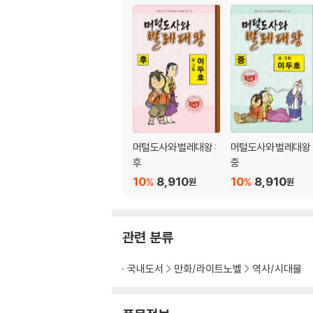
머털도사와 벌레대왕 :
머털도사와 벌레대왕 
후
중
10
8,910
10
8,910
%
%
원
원
관련 분류
국내도서
만화/라이트노벨
역사/시대물