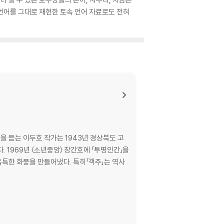
언어를 그대로 재현한 토속 언어 자료로도 전혀
을 듣는 이두호 작가는 1943년 경상북도 고
 1969년 〈소년중앙〉 창간호에 「투명인간」을
독특한 화풍을 만들어냈다. 특히「객주」는 역사