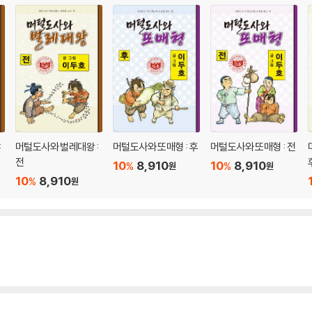
:
머털도사와 벌레대왕 :
머털도사와 또매형 : 후
머털도사와 또매형 : 전
전
10
8,910
10
8,910
%
%
원
원
10
8,910
%
원