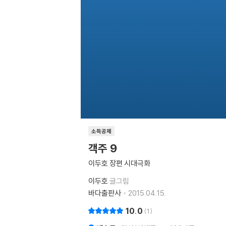
소득공제
객주 9
이두호 장편 시대극화
이두호
글그림
바다출판사
2015.04.15.
10.0
1