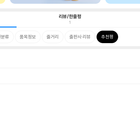
리뷰/한줄평
1
련분류
품목정보
줄거리
출판사 리뷰
추천평