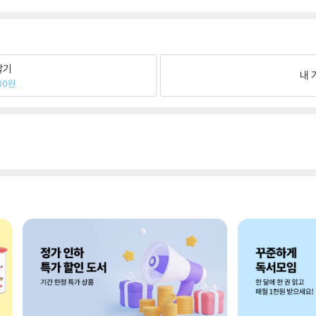
팔기
내 
00원