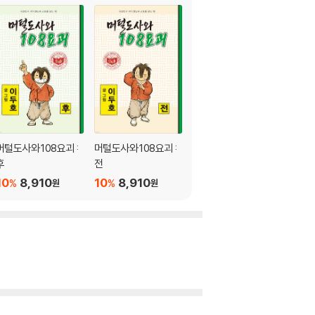
머털도사와 108요괴 :
머털도사와 108요괴 :
머털도사 : 후
후
전
10
8,910
%
원
10
8,910
10
8,910
%
%
원
원