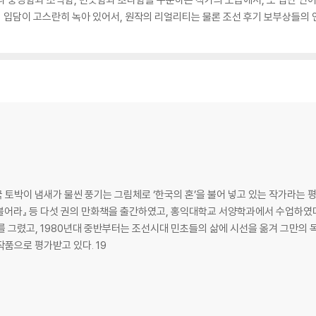
 입담이 고스란히 녹아 있어서, 원작의 리얼리티는 물론 조선 후기 보부상들의 
토박이 냄새가 물씬 풍기는 그림체로 ‘한국의 혼’을 불어 넣고 있는 작가라는 평
 불어라』 등 다섯 권의 만화책을 출간하였고, 홍익대학교 서양학과에서 수업하였다.
 그렸고, 1980년대 중반부터는 조선시대 민초들의 삶에 시선을 옮겨 그만의 
를 바라보는 명확한 사관과 고증이 돋보이는 작품으로 평가받고 있다. 19