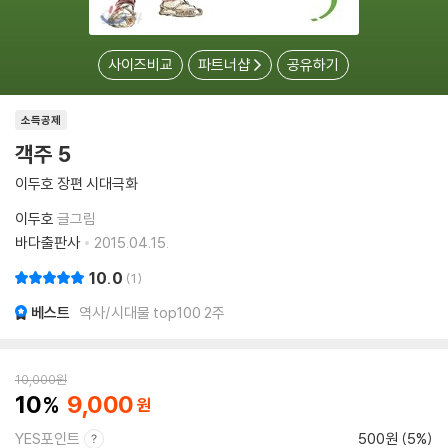
사이즈비교
파트너샵
공유하기
소득공제
객주 5
이두호 장편 시대극화
이두호
글그림
바다출판사
2015.04.15.
10.0
1
베스트
역사/시대물 top100 2주
10,000
원
10
9,000
YES포인트
500원 (5%)