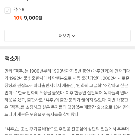
객주 6
10
9,000
%
원
더보기
책소개
만화 『객주』는 1988년부터 1993년까지 5년 동안 〈매주만화〉에 연재되다
가 1992년 풀빛출판사에서 단행본으로 처음 출간되었다. 2002년 새로운
장정과 편집으로 바다출판사에서 재출간, ‘만화의 고급화’ ‘소장하고 싶은
만화’로 한국 만화의 위상을 높였다. 이후 한동안 절판되어 독자들의 안타
까움을 샀고, 출판사로 『객주』의 출간 문의가 끊이지 않았다. 이번 개정판
은 『객주』를 소장하고 싶은 독자들의 끊임없는 재출간 요청으로 13년 만에
드디어 새로운 모습으로 독자들을 찾아왔다.
『객주』는 조선 후기를 배경으로 주인공 천봉삼이 상단의 일원에서 우두머