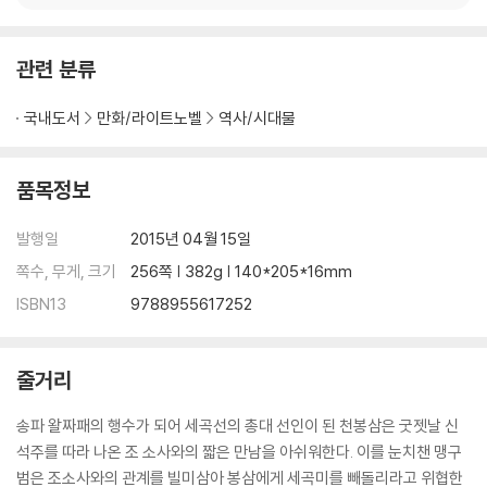
관련 분류
국내도서
만화/라이트노벨
역사/시대물
품목정보
발행일
2015년 04월 15일
쪽수, 무게, 크기
256쪽 | 382g | 140*205*16mm
ISBN13
9788955617252
줄거리
송파 왈짜패의 행수가 되어 세곡선의 총대 선인이 된 천봉삼은 굿젯날 신
석주를 따라 나온 조 소사와의 짧은 만남을 아쉬워한다. 이를 눈치챈 맹구
범은 조소사와의 관계를 빌미삼아 봉삼에게 세곡미를 빼돌리라고 위협한