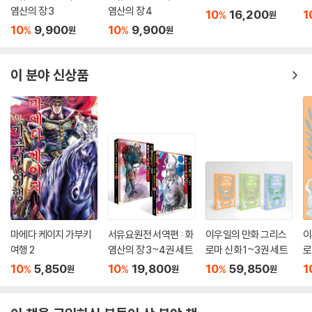
호의 선은 객주가와 여염집, 대가집과 화적이 출몰하는 고갯마루와 송파나
염산의 장 3
염산의 장 4
10
16,200
1
%
원
루 등을 생생하게 재현한다. 원작에 지배되지 않고 작가 스스로 작품을 장
10
9,900
10
9,900
%
%
원
원
악하고 풀어나가는 능력 또한 탁월하다.
- 동아일보
이 분야 신상품
마에다 케이지 가부키
서유요원전 서역편 : 화
이우일의 만화 그리스
이
여행 2
염산의 장 3~4권 세트
로마 신화 1~3권 세트
로
10
5,850
10
19,800
10
59,850
1
%
%
%
원
원
원