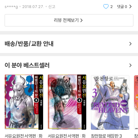
★ “한 편의 그림으로 된 한국문학작품”
고해 바쳤다. 신석주의 추궁을 받던 중 맹구범은 위기를 벗어나기 위해서
s****g
2018.07.27.
신고
2
댓글
0
이두호의 만화를 한 편이라도 본 적이 있는 지금의 장년층 독자라면, 만화
조소사와 봉삼이의
를 보았다기보다 차라리 한 편의 그림으로 된 한국문학작품을 읽었다는 느
리뷰 전체보기
낌이 더욱 강렬하게 남을 것이다.
- 손상익(만화평론가, 언론학박사)
배송/반품/교환 안내
★ “이두호라는 작가가 있다는 것은 한없이 고맙다.”
작가의 감정이입 덕분에 더 수준 높은 페이지 연출이 만들어진 게 아닐까.
여하튼 우리에게 이두호라는 작가가 있다는 것은 한없이 고맙다.
이 분야 베스트셀러
- 한상정(만화평론가)
★ “원작과 절묘한 균형... 새로운 아우라를 만들어낸다.”
이두호 〈객주〉는 김주영 원작과 절묘한 균형을 유지하며 새로운 아우라를
만들어낸다. 풍부한 시각 이미지, 특히 완성된 공간의 미장센은 소설에서
는 따라올 수 없는 이두호 〈객주〉의 아우라다.
- 씨네21
★ “작품을 장악하고 풀어나가는 능력 또한 탁월하다.”
섬세하면서도 속도감 있고, 거칠면서도 부드러운 양극단을 내달리는 이두
서유요원전 서역편 : 화
서유요원전 서역편 : 화
창천항로 애장판 3
창