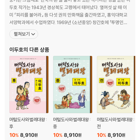
두호 작가는 1943년 경상북도 고령에서 태어났다. 열여섯 살 때 이
미 『피리를 불어라』 등 다섯 권의 만화책을 출간하였고, 홍익대학교
서양학과에서 수업하였다. 1969년 〈소년중앙〉 창간호에 「투명인간」
을 발표하며 데뷔, 작품 초기에는 소년소녀 만화를 그렸고, 1980년
펼쳐보기
대 중반부터는 조선시대 민초들의 삶에 시선을 옮겨 그만의 독특한
화풍을 만들어냈다. 특히「객주」는 역사를 바라보는 명확한 사관과 고
이두호
의 다른 상품
증이 돋보이는 작품으로 평가받고 있다. 19
머털도사와 벌레대왕 :
머털도사와 벌레대왕 :
머털도사와 벌레대왕 :
후
중
전
10
8,910
10
8,910
10
8,910
%
%
%
원
원
원