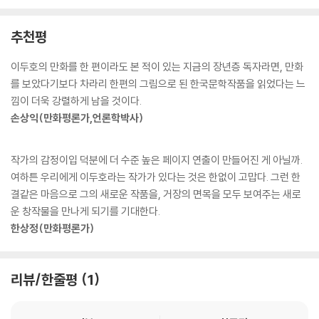
까움을 샀고, 출판사로 〈만화 객주〉의 출간 문의가 끊이지 않았다. 〈만화 객
주〉를 소장하고 싶었던 독자들이 한때 중고시장에서 10권 세트에 70만원
추천평
에 거래되기도 했다.
이번 개정판은 〈만화 객주〉를 소장하고 싶은 독자들의 끊임없는 재출간 요
이두호의 만화를 한 편이라도 본 적이 있는 지금의 장년층 독자라면, 만화
청으로 13년 만에 드디어 새로운 모습으로 독자들을 찾아가게 된 것이다.
를 보았다기보다 차라리 한편의 그림으로 된 한국문학작품을 읽었다는 느
특별히 이번 개정판 전집에는 바다출판사 편집부가 만든 〈객주 우리말 사
낌이 더욱 강렬하게 남을 것이다.
전〉이 무료로 제공돼 청소년들도 〈만화 객주〉를 쉽게 읽을 수 있도록 했다.
손상익(만화평론가,언론학박사)
작가의 감정이입 덕분에 더 수준 높은 페이지 연출이 만들어진 게 아닐까.
조선 후기 보부상들의 언어와 생활상을 그대로 재현한 소중한 자료
여하튼 우리에게 이두호라는 작가가 있다는 것은 한없이 고맙다. 그런 한
결같은 마음으로 그의 새로운 작품을, 거장의 면목을 모두 보여주는 새로
〈만화 객주〉는 조선 후기를 배경으로 주인공 천봉삼이 상단의 일원에서 우
운 창작물을 만나게 되기를 기대한다.
두머리가 되기까지 겪었던 수많은 사건과 사람들의 생생한 삶의 목소리를
한상정(만화평론가)
담고 있다. 소설에서 표현하고자 하는 것들을 그림과 글의 조합인 만화라
는 매체를 통해 제대로 구현해 내고 있다. 특히 조선의 살림집과 삶의 언어
에 집착하는 작가의 노력과 탐구심은 그림 한 컷 한 컷마다 엿볼 수 있다.
리뷰/한줄평
1
단순히 초가집과 기와집의 구분이 아니라 웅장함과 소박함, 번듯함과 초라
함을 구문하는 작가의 모습에서, 또 집단 언어라 할 수 있는 보부상들의 은
어, 사투리, 지금은 청도의 우시장에서나 간혹 들을 법한 쇠전꾼들의 입담