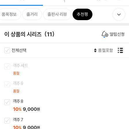
1
품목정보
줄거리
출판사 리뷰
추천평
이 상품의 시리즈
11
알림신청
전체선택
품절포함
객주 세트
품절
객주 9
품절
객주 8
10
9,000
%
원
객주 7
10
9,000
%
원