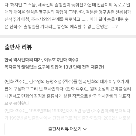
다. 하지만 그 즈음, 세곡선의 출행일이 늦춰진 가운데 잔금이의 폭로로 밀
매와 패악을 일삼은 맹구범의 악행이 드러난다. 격분한 맹구범은 천봉삼과
신석주의 애첩, 조소사와의 관계를 폭로하고……. 이에 결이 솟을 대로 솟
은 신석주! 출행일을 기다리는 봉삼의 예측할 수 없는 운명은……?
출판사 리뷰
한국 역사만화의 대가, 이두호 《만화 객주》
독자들의 끊임없는 요구에 힘입어 13년 만에 전격 재출간!
〈만화 객주〉는 김주영의 동명소설 〈객주〉를 한국 만화의 대가 이두호가 새
롭게 구성하고 그려 낸 역사만화다. 〈만화 객주〉는 원작소설의 묘미를 살려
내면서도 만화의 장점을 훌륭하게 살린 작품으로 한국 역사만화의 대표작
으로 꼽혀왔다.
〈만화 객주〉는 1988년부터 1993년까지 5년 동안 〈매주만화〉에 연재되다
가 1992년 풀빛출판사에서 단행본으로 처음 출간되었다. 2002년 새로운
장정과 편집으로 바다출판사에서 재출간, ‘만화의 고급화’ ‘소장하고 싶은
출판사 리뷰 더보기
만화’로 한국 만화의 위상을 높였다. 이후 한동안 절판되어 독자들의 안타