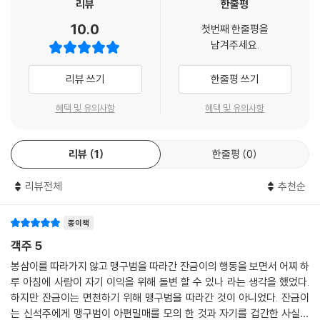
리뷰
한줄평
이 고스란히 녹아 있어서, 원작의 리얼리티는 물론 조선 후기 보부상들의
10.0
첫번째 한줄평을
언어를 그대로 재현한 토속 언어 자료로도 전혀 손색이 없다.
남겨주세요.
리뷰 쓰기
한줄평 쓰기
살아 숨 쉬는 다양한 인물 군상의 향연 〈만화 객주〉
혜택 및 유의사항
혜택 및 유의사항
〈만화 객주〉에는 주인공 천봉삼뿐 아니라. 조선 후기 격변의 시대를 맨몸으
로 살아야 했던 다양한 인물들이 등장한다. 선과 악은 물론 신분의 상하, 권
력과 재력의 유무 등 〈만화 객주〉가 표현해 내는 인물과 시대의 갈등은 시
리뷰
1
한줄평
0
대극이 주는 역사성과 더불어 읽는 재미를 더해준다. 그리고 이들은 조선
후기의 당대의 갈등 구조와 더불어 시대를 넘는 인간의 보편적 전형을 상
리뷰전체
추천순
징하고 있기도 하다. 인간이라면 누구나 가질 수 있는 정의와 이기라는 양
면성, 각자의 내면에 잠재되어 있는 두 개의 자아, 이들이 서로 동전의 양면
종이책
처럼 한 인간을 형상화하며 동시에 시대적 전형을 형성하고 있는 것이다.
객주 5
천봉삼과 같은 순수하고 정의로운 인물, 약아빠진 길소개 또한 〈만화 객주〉
봉삼이를 따라가지 않고 맹구범을 따라간 잔금이의 행동을 보면서 어찌 하
에서는 ‘역사적 전형성’을 획득하며 제 몫을 해내고 있다.
루 아침에 사람이 자기 이익을 위해 돌변 할 수 있나 라는 생각을 했었다.
하지만 잔금이는 면천하기 위해 맹구범을 따라간 것이 아니었다. 잔금이
는 신석주에게 맹구범이 아편밀매를 모의 한 것과 자기를 겁간한 사실을