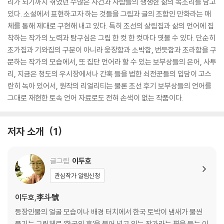
리가 되기까지 겪었던 수많은 사건과 사람들의 생생한 삶의 목소리를 담고
있다. 소설에서 표현하고자 하는 것들을 그림과 글의 조합인 만화라는 매
체를 통해 제대로 구현해 내고 있다. 특히 조선의 살림집과 삶의 언어에 집
착하는 작가의 노력과 탐구심은 그림 한 컷 한 컷마다 엿볼 수 있다. 단순히
초가집과 기와집의 구분이 아니라 웅장함과 소박함, 번듯함과 초라함을 구
문하는 작가의 모습에서, 또 집단 언어라 할 수 있는 보부상들의 은어, 사투
리, 지금은 청도의 우시장에서나 간혹 들을 법한 쇠전꾼들의 입담이 고스
란히 녹아 있어서, 원작의 리얼리티는 물론 조선 후기 보부상들의 언어를
그대로 재현한 토속 언어 자료로도 전혀 손색이 없는 작품이다.
저자 소개
1
글그림
이두호
관심작가 알림신청
이두호,李斗號
등장인물의 얼굴 모습이나 배경 터치에서 한국 토박이 냄새가 물씬
풍기는 그림체로 ‘한국의 혼’을 불어 넣고 있는 작가라는 평을 듣는 이