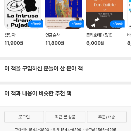
아 있는 사람의 세계가 세르반떼스의 손에서 태어난 것이다. 이것이 그때
까지 답습해오던 고전문학의 전통을 거부하고 “지금 나의 이 단편소설들
은 내 스스로 창조한 것이며, 어디서 모방하거나 표절해온 것들이 아니”라
는(2권 434면) 자부심 가득한 그의 발언의 진짜 의미다.
침입자
연금술사
돈키호테1 (5/6)
바
「린꼬네떼와 꼬르따디요에 관한 소설」은 악자(惡者)소설풍이면서도 특정
11,900
11,800
6,000
8
원
원
원
인물의 일대기가 아니라 세비야 건달패의 집단적 생활을 묘사한 점에서 세
태소설의 성격도 갖는 작품이다. 희한한 미신들에 둘러싸여 그들만의 규범
을 만들고 지키며 살아가는 ‘도둑놈’들의 모습이 위트와 유머로 그려진다.
이 책을 구입하신 분들이 산 분야 책
「유리 석사에 관한 소설」은 자신을 유리로 만들어진 존재라 생각하는 광기
를 보이는 석사(碩士)의 이야기다. 세상에서 이해받지 못하는 천재는 주
변 사람들에게 이해받지 못하는 현대사회 작가(예술가)의 존재를 연상시
킨다. 광증을 보일 때 그토록 사람들의 사랑을 받던 유리 석사가 막상 광증
이 책과 내용이 비슷한 추천 책
에서 해방되자 세상에서의 쓸모가 없어져 무사로 전장에 나간다는 결말은
존재의 아이러니를 곱씹게 한다.
“반쯤은 진실이고 반쯤은 거짓”이라는(2권 446면) 평을 듣는 세르반떼
로그인
최근 본 상품
주문/배송
스의 소설세계는 그의 독특한 리얼리즘 덕분이다. 그는 전능한 존재로서
고객센터 1544-3800
티켓 1544-6399
중고샵 1566-4295
소설 속 모든 인물과 구성을 통제하는 작가의 자리에 있지 않다. 스스로 만