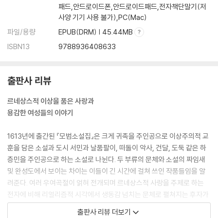
패드,안드로이드폰,안드로이드패드,전자책단말기(저
사양 기기 사용 불가),PC(Mac)
파일/용량
EPUB(DRM) | 45.44MB
ISBN13
9788936408633
출판사 리뷰
르네상스적 이상을 품은 사랑과
용감한 여성들의 이야기
1613년에 출간된 『모범소설집』은 크게 귀족을 주인공으로 이상주의적 교
훈을 담은 소설과 도시 서민과 날품팔이, 떠돌이 악사, 건달, 도둑 같은 하
층민을 주인공으로 하는 소설로 나뉜다. 두 부류의 문체와 소설의 짜임새
및 완성도에서 보이는 차이는 이들이 긴 시간에 걸쳐 쓰인 작품들임을 알
려준다. 여러 우여곡절이 얽혀 전개되며 르네상스적 사랑을 주제로 하는
전자에 비해 리얼리즘적 시각에서 생동감 넘치는 문체로 펼쳐지는 후자가
더 나중에 쓰인 작품들이다. 이는 세르반떼스가 작가로서 보이는 발전 양
출판사 리뷰 더보기
상일 뿐 아니라 소설이라는 장르의 발전상을 드러내주는 흥미로운 대목이