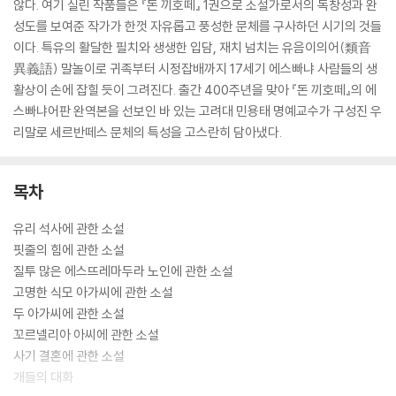
않다. 여기 실린 작품들은 『돈 끼호떼』 1권으로 소설가로서의 독창성과 완
성도를 보여준 작가가 한껏 자유롭고 풍성한 문체를 구사하던 시기의 것들
이다. 특유의 활달한 필치와 생생한 입담, 재치 넘치는 유음이의어(類音
異義語) 말놀이로 귀족부터 시정잡배까지 17세기 에스빠냐 사람들의 생
활상이 손에 잡힐 듯이 그려진다. 출간 400주년을 맞아 『돈 끼호떼』의 에
스빠냐어판 완역본을 선보인 바 있는 고려대 민용태 명예교수가 구성진 우
리말로 세르반떼스 문체의 특성을 고스란히 담아냈다.
목차
유리 석사에 관한 소설
핏줄의 힘에 관한 소설
질투 많은 에스뜨레마두라 노인에 관한 소설
고명한 식모 아가씨에 관한 소설
두 아가씨에 관한 소설
꼬르넬리아 아씨에 관한 소설
사기 결혼에 관한 소설
개들의 대화