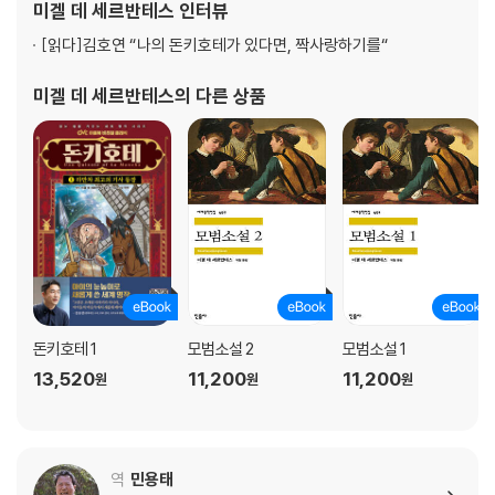
미겔 데 세르반테스
인터뷰
발간한 문집에 시 네 편을 수록한다. 이는 세르반테스의
[읽다]
김호연 “나의 돈키호테가 있다면, 짝사랑하기를“
미겔 데 세르반테스
의 다른 상품
돈키호테 1
모범소설 2
모범소설 1
13,520
11,200
11,200
원
원
원
역
민용태