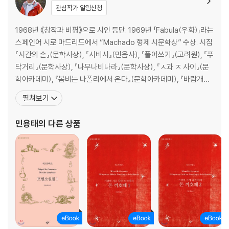
관심작가 알림신청
1968년 《창작과 비평》으로 시인 등단. 1969년 「Fabula(우화)」라는
스페인어 시로 마드리드에서 “Machado 형제 시문학상” 수상. 시집
『시간의 손』(문학사상), 『시비시』(민음사), 『풀어쓰기』(고려원), 『푸
닥거리』(문학사상), 『나무나비나라』(문학사상), 『ㅅ과 ㅈ 사이』(문
학아카데미), 『봄비는 나폴리에서 온다』(문학아카데미), 『바람개비
에는 의자가 없다』(천년의 시작), 『파도가 바다에게』(서정시학), 『하
펼쳐보기
늘 짊어질 무지개 하나』(문학아카데미). 스페인어 시집 : 『A cuerpo
limpio(맨 몸으로)』 『Tierra azul(푸른 대지)』
민용태
의 다른 상품