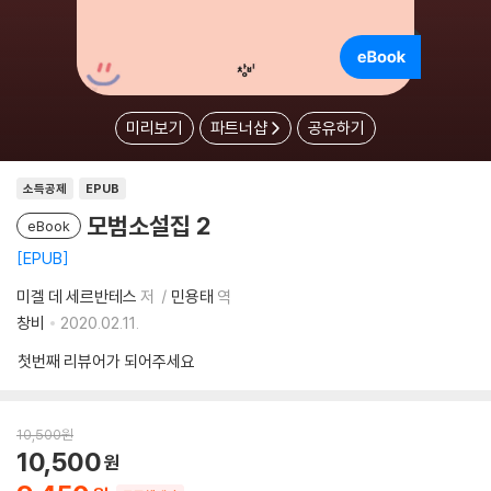
미리보기
파트너샵
공유하기
소득공제
EPUB
모범소설집 2
eBook
EPUB
미겔 데 세르반테스
저
민용태
역
창비
2020.02.11.
첫번째 리뷰어가 되어주세요
10,500
원
10,500