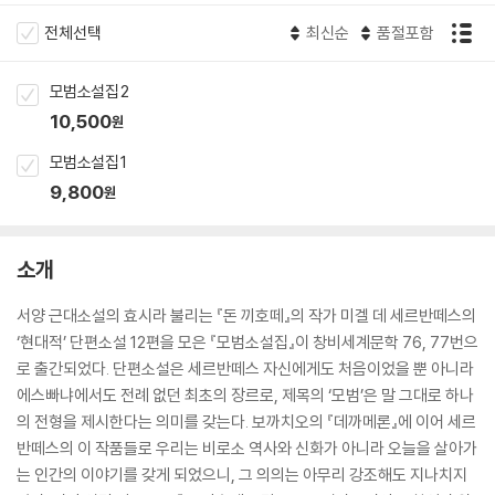
전체선택
최신순
품절포함
모범소설집 2
10,500
원
모범소설집 1
9,800
원
소개
서양 근대소설의 효시라 불리는 『돈 끼호떼』의 작가 미겔 데 세르반떼스의
‘현대적’ 단편소설 12편을 모은 『모범소설집』이 창비세계문학 76, 77번으
로 출간되었다. 단편소설은 세르반떼스 자신에게도 처음이었을 뿐 아니라
에스빠냐에서도 전례 없던 최초의 장르로, 제목의 ‘모범’은 말 그대로 하나
의 전형을 제시한다는 의미를 갖는다. 보까치오의 『데까메론』에 이어 세르
반떼스의 이 작품들로 우리는 비로소 역사와 신화가 아니라 오늘을 살아가
는 인간의 이야기를 갖게 되었으니, 그 의의는 아무리 강조해도 지나치지