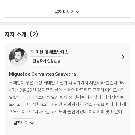
작품해설 / 현대 단편소설의 효시 세르반떼스의 『모범소설집』
목차 더보기
작가연보
발간사
저자 소개
2
저
미겔 데 세르반테스
관심작가 알림신청
Miguel de Cervantes Saavedra
스페인이 낳은 가장 위대한 소설가·극작가이자 시인이라 불린다. 15
47년 9월 29일 성 미겔의 날에 스페인 마드리드 근교의 대학도시인
알칼라 데 에나레스에서 일곱 형제 중 넷째로 태어났다. 아버지인 로
드리고 데 세르반테스는 가난한 외과의사 겸 접골사였으며 어머니 레
오노르 데 코르티나스는 코르도바 출신이었다. 아버지의 빚 때문에
몇 달간 투옥되었던 세르반테스는 19세가 되던 해 유명한 에라스무
펼쳐보기
스주의자 후안 로페스 데 오요스가 교장으로 있는 학교에 들어가고, 1
568년 펠리페 2세의 왕비인 이사벨 데 발부아가 사망하자 오요스가