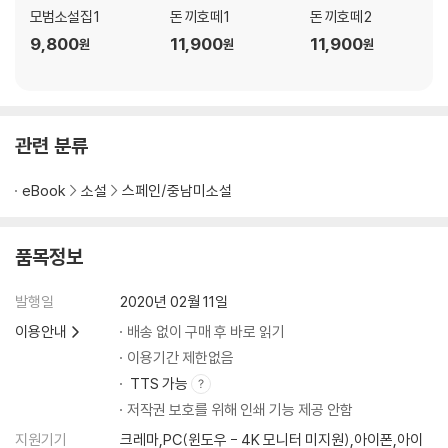
모범소설집 1
돈 끼호떼 1
돈 끼호떼 2
9,800
11,900
11,900
원
원
원
관련 분류
eBook
소설
스페인/중남미소설
품목정보
발행일
2020년 02월 11일
이용안내
배송 없이 구매 후 바로 읽기
이용기간 제한없음
TTS 가능
저작권 보호를 위해 인쇄 기능 제공 안함
지원기기
크레마,PC(윈도우 - 4K 모니터 미지원),아이폰,아이