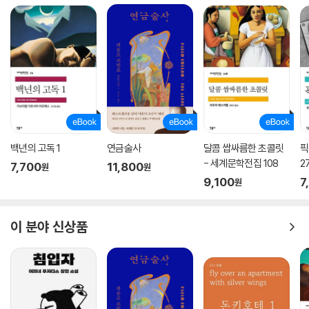
에서 두 여성은 자신들을 한때의 즐거움으로 삼다가 떠나버린 연인을 찾아
자신들의 권리를 주장하기 위해 용감하게 길을 나서며, 갖가지 모험을 겪
은 끝에 결실을 쟁취한다. 여성이 가문과 남성에 종속된 존재이던 시절에
소설 속 여성들은 신분고하를 막론하고 사랑 앞에서 주저하지 않는다. 갖
가지 금기를 어기고 사랑을 나누며, 그로 인한 시련을 자신의 의지로 헤쳐
나가는 모습은 한결같이 흥미진진하다. 뒤틀린 일은 바로잡히며 악행은 선
행으로 구제된다는 교훈과 더불어 귀족의 도덕률로 제시되는 신분에 걸맞
은 의무와 명예심, 예의 바름과 선행 등은 인간으로서 지켜야 할 이상적 모
습을 반영한 것이다.
백년의 고독 1
연금술사
달콤 쌉싸름한 초콜릿
픽
- 세계문학전집 108
2
7,700
11,800
원
원
매력적인 악한(惡漢)들의 세계
9,100
7
원
사실과 허구를 넘나드는 세르반떼스 리얼리즘의 묘미
이에 비해 떠돌이 악사, 날품팔이 일꾼, 도둑과 건달 무리 등이 등장하는 소
이 분야 신상품
설들은 한층 무르익은 필치로 다양한 인간상을 그려낸다. 사소한 속임수와
다툼이 일상인 세계, 투박한 말투와 거친 생활 속에서 피어나는 왁자한 활
기, 때로는 무시당해서 눈물짓고 때로는 작은 재주에 환호하며 춤과 노래
가 끊이지 않는 모습이 400여년의 시차를 뛰어넘어 생생하다. 이들을 통
해 신화와 역사 속 상상의 존재가 아니라 심장이 뛰고 온기가 느껴지는 살