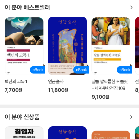
entud, Barcelona: 1968)를 중심으로 비센떼 가오스(Vicente Gaos)
이 분야 베스트셀러
존 제이 앨런(John Jay Allen) 아메리꼬 까스뜨로(Am?rico Castro)
등 여러 연구서를 종합해 저자의 의도에 가장 근접한 해석이 되도록 했다.
2. 중세소설의 특징인 긴 장제목과 원서 체제를 그대로 따르고, 원문의 오
자와 원저자의 실수까지 그대로 옮긴 뒤 옮긴이 주를 달아 원서의 참맛을
느끼도록 했다. 3. 유음이의어를 비롯한 언어유희가 많은 저자의 문체 특
성과 수사법을 최대한 살리기 위해 우리말에서 유사한 말들을 찾아 넣고
맥락에 맞는 문장으로 옮겼다. 4. 중세 기사소설과 유럽 고전의 인용 등을
모두 찾아 넣고 상세한 역주를 달았다.
‘창비세계문학’을 펴내며
백년의 고독 1
연금술사
달콤 쌉싸름한 초콜릿
전
1966년 계간 『창작과비평』을 창간한 이래 한국문학을 풍성하게 하고 민
- 세계문학전집 108
7,700
11,800
8
원
원
족문학과 세계문학 담론을 주도해온 창비가 오직 좋은 책으로 독자와 함께
9,100
원
하고자 하는 마음으로 ‘창비세계문학’을 출간했다. ‘창비세계문학’이 다른
시공간에서 우리와 닮은 삶을 만나게 해주고, 가보지 못한 길을 걷게 하며,
그 길 끝에서 새로운 길을 열어주기를 소망한다. 또한 무한경쟁에 내몰린
이 분야 신상품
젊은이와 청소년들에게 삶의 소중함과 기쁨을 일깨워주기를 바란다. 목록
을 쌓아갈수록 ‘창비세계문학’이 독자들의 사랑으로 무르익고 그 감동이
세대를 넘나들며 이어진다면 더없는 보람이겠다.