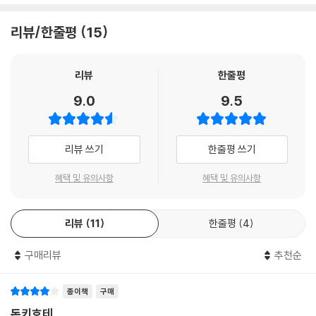
에스빠냐의 대문호 미겔 데 세르반떼스가 1605년 “기발한 시골 양반 라
만차의 돈 끼호떼”(El ingenioso hidalgo Don Quijote de la Manch
리뷰/한줄평
15
a)라는 제목으로 1권을 펴내고, 1615년 “기발한 기사 라 만차의 돈 끼호
떼”(El ingenioso hidalgo Don Quijote de la Mancha)라는 제목으로
2권을 펴낸 이래, 『돈 끼호떼』는 “근대 유럽어로 쓰인 최초의 소설 가운데
리뷰
한줄평
하나” “에스빠냐어로 쓰인 최고의 소설” “인류의 책”(알베르 띠보데)이
9.0
9.5
라는 평을 받으며 셰익스피어를 비롯한 전유럽어권 문호들에게 깊은 영향
을 미쳤다.
리뷰 쓰기
한줄평 쓰기
두권으로 구성된 『돈 끼호떼』 1권은 잘 알려져 있다시피 중세 기사소설에
심취한 라 만차의 시골 양반 알론소 끼하노(Alonso Quijano)가 세상의
혜택 및 유의사항
혜택 및 유의사항
약자를 구원하고 정의를 드높이고자 하인 싼초 빤사와 함께 출정하여 겪는
모험담이다. 돈 끼호떼는 자신의 말 로신안떼(‘농사용 말’이란 뜻)를 타고
리뷰
11
한줄평
4
에스빠냐 전역을 유랑하며 모험을 벌인다. 대부분의 사람들에게 미친 사람
으로 비치는 그는 객줏집을 성으로 오해하고 그곳의 농사꾼 처녀들을 아름
구매리뷰
추천순
다운 공주로 착각한다. 풍차를 악의 화신인 거인으로 생각해 결투를 벌이
고, 귀부인의 수행원들을 납치범으로 오해하며, 양 떼를 불의의 무리로 여
겨 공격한다. 그는 특히 인근 동네에 사는 한 농사꾼 처녀를 자신의 사랑과
종이책
구매
충성을 바칠 이상형 여인 “엘 또보소의 둘시네아”로 명명하고 그녀의 명예
돈키호테