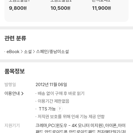
에서 벌어진 다른 희한한 사건들 이야기
9,800
10,500
11,900
원
원
원
37장 유명한 공주 미꼬미꼬나의 다음 이야기와 다른 재미있는 모험들에
대하여
38장 문과 무에 대해 돈 끼호떼가 벌인 신기한 담론
39장 포로가 자기의 일생과 겪은 사건들을 이야기하다
관련 분류
40장 포로의 이야기가 계속되다
41장 포로가 이야기를 계속하다
eBook
소설
스페인/중남미소설
42장 객줏집에서 일어난 또다른 사건과 그밖의 흥미로운 이야깃거리들에
대하여
43장 노새 모는 소년의 재미있는 이야기와 객줏집에서 일어난 이상한 사
품목정보
건들
44장 객줏집에서 소리없이 계속 벌어지는 사건들
발행일
2012년 11월 06일
45장 맘브리노 투구와 안장의 의혹이 마침내 밝혀지는 대목, 그리고 정말
이용안내
배송 없이 구매 후 바로 읽기
로, 진짜로 일어난 모험들을 있는 그대로 밝힌다
이용기간 제한없음
46장 ‘성스러운 형제단’의 멋진 모험과 우리의 선량한 기사 돈 끼호떼의
TTS 가능
위대한 용맹성에 대하여
저작권 보호를 위해 인쇄 기능 제공 안함
47장 돈 끼호떼가 마법에 걸려 끌려가는 이상한 모습과 다른 유명한 사건
들
지원기기
크레마,PC(윈도우 - 4K 모니터 미지원),아이폰,아이
48장 법사 신부가 기사소설들의 문제와 그의 지혜로운 사물관에 대해 계
패드,안드로이드폰,안드로이드패드,전자책단말기(저