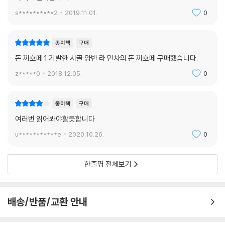
인 것이라는 작가의 현실관이 투영되어 있다.
s**********2
2019.11.01.
0
17세기를 주름잡던 기사소설의 권위를 무너뜨리기 위해 쓰기 시작했다는
종이책
구매
이 대작은 인간이 지닌 온갖 역설을 한 몸에 구현한 주인공을 창조하는 데
돈 끼호떼 1 기발한 시골 양반 라 만차의 돈 끼호떼 구매했습니다.
성공함으로써 한 시대를 넘어선 불후의 고전으로 남았다. 또한 저자 스스
로 자신이 쓴 것이 아니라 아랍 작가 시데 아메떼 베넹헬리(Cide Hamet
z*****0
2018.12.05.
0
e Benengeli)의 작품을 번역한 것이라는 진술을 작품 곳곳에 남김으로써
다성적 목소리를 지닌 서사라는 측면에서 많은 연구과제를 제기하기도 한
종이책
구매
다.
여러번 읽어봐야할듯합니다
원문의 맛을 살리는 적확한 번역
u***********e
2020.10.26.
0
상세한 역주를 통한 친절한 주해판본
한줄평 전체보기
세르반떼스의 문체적 특성이나 유음이의어(類音異義語)를 이용한 말놀
이 등 풍부한 수사법을 살린 이 판본은 무엇보다 “원문의 맛을 살리는 번
역”에 초점을 맞추었다. 1. 특정 판본을 번역 저본으로 하지 않고 정확한 주
배송/반품/교환 안내
석으로 정평 있는 마르띤 데 리께르(Mart?n de Riquer) 역주 Miguel d
e Cervantes Saavedra: Don Quijote de la Mancha (Editorial Juv