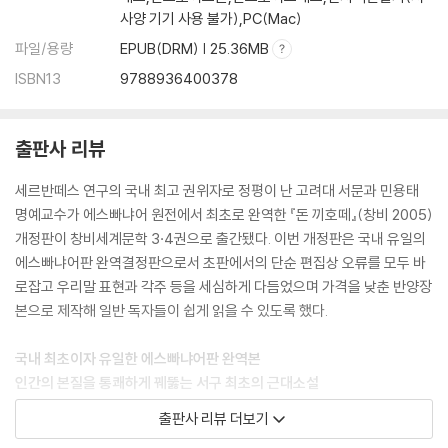
속 이야기하다
사양 기기 사용 불가),PC(Mac)
49장 싼초 빤사가 돈 끼호떼 나리와 나눈 점잖은 대화에 관하여
파일/용량
EPUB(DRM) | 25.36MB
50장 돈 끼호떼와 법사가 벌인 점잖은 말다툼과 다른 사건들
ISBN13
9788936400378
51장 돈 끼호떼와 함께 가는 모든 사람들에게 염소치기가 들려준 이야기
52장 돈 끼호떼가 염소치기와 벌인 싸움과 고행 수사들과의 이상한 모험,
그리고 땀 흘린 댓가로 모든 걸 잘 끝낸 이야기
출판사 리뷰
발간사
세르반떼스 연구의 국내 최고 권위자로 정평이 난 고려대 서문과 민용태
명예교수가 에스빠냐어 원전에서 최초로 완역한 『돈 끼호떼』(창비 2005)
개정판이 창비세계문학 3·4권으로 출간됐다. 이번 개정판은 국내 유일의
에스빠냐어판 완역결정판으로서 초판에서의 단순 편집상 오류를 모두 바
로잡고 우리말 표현과 각주 등을 세심하게 다듬었으며 가격을 낮춘 반양장
본으로 제작해 일반 독자들이 쉽게 읽을 수 있도록 했다.
국내 최초이자 유일한 에스빠냐어판 완역본
인간의 본질을 통쾌하게 꿰뚫는 서구 최초의 근대소설
『돈 끼호떼』(전2권) 개정판 출간
출판사 리뷰 더보기