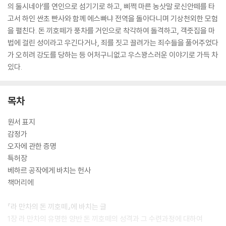
의 둘시네아’를 연인으로 섬기기로 하고, 삐쩍 마른 농삿말 로신안떼를 타
고서 하인 싼초 빤사와 함께 에스빠냐 전역을 돌아다니며 기상천외한 모험
을 펼친다. 돈 끼호떼가 풍차를 거인으로 착각하여 돌격하고, 객줏집을 마
법에 걸린 성이라고 우긴다거나, 죄를 짓고 끌려가는 죄수들을 풀어주었다
가 오히려 강도를 당하는 등 어처구니없고 우스꽝스러운 이야기로 가득 차
있다.
목차
원서 표지
감정가
오자에 관한 증명
특허장
베하르 공작에게 바치는 헌사
책머리에
『라 만차의 돈 끼호떼』에 바치는 글
1장 라 만차의 유명한 양반 돈 끼호떼의 성격과 그 수련과정에 대하여