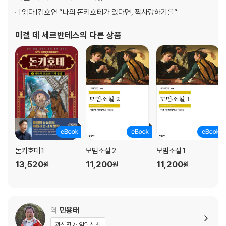
발간한 문집에 시 네 편을 수록한다. 이는 세르반테스의
16장 어떤 영주의 성이라고 생각한 객줏집에서 이 기발한 시골 양반이 겪
[읽다]
김호연 “나의 돈키호테가 있다면, 짝사랑하기를“
은 이야기
17장 불행하게도 성으로 생각했던 객줏집에서 용감한 돈 끼호떼와 착한
미겔 데 세르반테스
의 다른 상품
하인 싼초 빤사가 계속해서 겪어야 했던 수많은 고초에 대하여
18장 싼초 빤사가 돈 끼호떼와 나눈 이야기와 이야깃거리가 될 만한 다른
모험들에 대하여
19장 싼초가 주인과 나눈 흥미진진한 이야기, 시체를 둘러싼 모험과 그밖
의 유명한 사건들에 대하여
20장 용감한 라 만차의 돈 끼호떼, 이 유명한 기사가 가장 위험 없이 끝낸,
세상에서 듣도 보도 못한 모험에 대하여
21장 맘브리노 요술투구를 훌륭하게 구해낸 최대의 모험과 우리의 무적기
사에게 벌어진 또다른 사건들에 대하여
돈키호테 1
모범소설 2
모범소설 1
22장 돈 끼호떼가 불행한 사람들, 즉 자신들의 의사와 달리 가고 싶지 않은
13,520
11,200
11,200
원
원
원
곳으로 끌려가는 수많은 사람을 풀어준 이야기에 대하여
23장 그 유명한 돈 끼호떼에게 씨에라 모레나에서 닥친 사건들, 진짜 희한
한 모험 이야기 중의 하나를 사실 그대로 여기 풀어놓는다
24장 씨에라 모레나 산중에서 일어난 다음 이야기
역
민용태
25장 씨에라 모레나 산중에서 라 만차의 용감한 기사에게 일어난 이상한
관심작가 알림신청