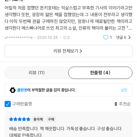
를 지키기 위해 세상의 불의와 싸운다. 작품 속에서 둘시네아는 미모와 덕
어릴적 처음 접했던 돈키호테는 익살스럽고 부족한 기사의 이야기라고만
성으로써 돈 끼호떼에게 계속해서 영감을 불러일으키는 존재이지만, 실제
생각했다.또한, 굉장히 얇은 책을 접했었는데 그 내용이 전부라고 생각했
로 그녀가 등장하는 장면은 한군데도 없다는 것도 역설적인 대목이다. 돈
다.아직 두번째 권을 구매하진 않았지만, 엄청나게 매료될만한 책이라고
끼호떼와 싼초 빤사는 가지각색의 천신만고 끝에 마침내 고향으로 돌아온
생각한다.에스빠냐어로 쓰인 최고의 소설, 인류의 책이라 불리는 고전 『돈
다. 이것이 1권 이야기의 끝이다.
끼호떼』를 에스빠냐어 원전에서 완역했다. 이야기는 허무맹랑한 중세 기
u***********e
2020.10.26.
신고
1
댓글
0
사소설에 심취해
2권에서 두 사람은 다시 출정해 모험을 벌이는데, 이 과정에서 두 사람의
리뷰 전체보기
성격은 변모하기 시작한다. 단순하고 어리석은 싼초 빤사는 애초에 자신의
주인이 제정신이 아니란 것을 알면서도, 그리고 “진짜 둘시네아”는 세상
어디에도 없음을 알면서도 세상의 부를 거머쥐기 위해 모험을 계속하는 현
리뷰
11
한줄평
4
실적인 인물이다. 그러나 2권에서 돈 끼호떼는 점차 기사소설의 미몽에서
깨어나 현실을 현실로 받아들이게 되는 한편, 싼초 빤사는 주인과 교감하
클린봇
이 부적절한 글을 감지 중입니다.
설정
고 소통하는 과정에서 점차 그의 이상주의를 닮아가며 급기야는 임종을 앞
둔 돈 끼호떼에게 죽지 말고 네번째 출정에 나설 것을 간청하기까지 한다.
구매한줄평
추천순
이처럼 소설의 전개과정에서 돈 끼호떼와 싼초의 현실주의는 극적인 반전
을 이룬다. 돈 끼호떼의 이상과 싼초의 현실 사이의 경계가 무너지면서 진
종이책
구매
실과 허구 사이의 경계도 희미해진다. 『돈 끼호떼』의 탁월함은 바로 이러
배송 만족합니다. 책 깨끗합니다. 가독성 좋습니다. 구성 좋습니다.
한 인물의 역동적 성격화에 토대하고 있다. 그리고 이러한 역동적 성격화
대체로 만족합니다.
에는 현실은 정적이고 고착화된 실체가 아니라 끊임없이 변화하는 역동적