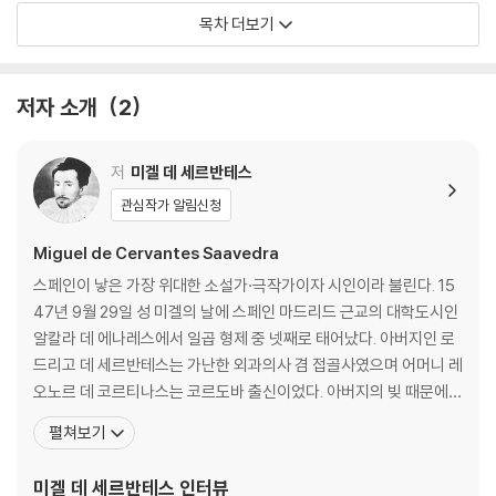
2장 돈 끼호떼가 처음 고향을 떠날 때의 이야기
목차 더보기
3장 가장 우스꽝스러운 돈 끼호떼의 기사 서품식 장면
4장 객줏집에서 나온 뒤 우리의 기사에게 벌어진 일들
5장 우리 기사의 불행한 사건에 대한 이야기가 계속되다
저자 소개
2
6장 신부와 이발사가 이 기발한 시골 양반의 서재를 뒤지면서 일어난 엄청
나게 멋진 이야기
7장 우리의 기사 라 만차의 돈 끼호떼가 두번째로 출정한 데 대하여
저
미겔 데 세르반테스
8장 용감한 기사 돈 끼호떼가 풍차와 맞선 기상천외의 모험 이야기와 그밖
관심작가 알림신청
의 재미있는 사건들에 대하여
9장 용감한 기사 라 만차의 돈 끼호떼와 늠름한 비스까야의 청년 사이에
Miguel de Cervantes Saavedra
일어난 대결투가 결판이 나다
스페인이 낳은 가장 위대한 소설가·극작가이자 시인이라 불린다. 15
10장 비스까야 사람과 돈 끼호떼 사이에 벌어진 다음 이야기와 양구아스
47년 9월 29일 성 미겔의 날에 스페인 마드리드 근교의 대학도시인
지방 패거리와의 사이에 빚어진 위험한 사건들
알칼라 데 에나레스에서 일곱 형제 중 넷째로 태어났다. 아버지인 로
11장 염소치기들과 함께 있으면서 벌어진 일들에 대하여
드리고 데 세르반테스는 가난한 외과의사 겸 접골사였으며 어머니 레
12장 돈 끼호떼와 함께 있던 사람들에게 한 목동이 들려준 이야기
오노르 데 코르티나스는 코르도바 출신이었다. 아버지의 빚 때문에
13장 목동 아가씨 마르셀라의 마지막 이야기와 다른 사건들
몇 달간 투옥되었던 세르반테스는 19세가 되던 해 유명한 에라스무
펼쳐보기
14장 죽은 목동의 절망에 찬 시에 대한 이야기와 뜻밖의 사건들
스주의자 후안 로페스 데 오요스가 교장으로 있는 학교에 들어가고, 1
15장 무지막지한 양구아스들과 맞부딪쳐 수난을 당한 돈 끼호떼의 불행한
568년 펠리페 2세의 왕비인 이사벨 데 발부아가 사망하자 오요스가
미겔 데 세르반테스
인터뷰
모험 이야기