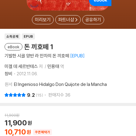
미리보기
파트너샵
공유하기
소득공제
EPUB
돈 끼호떼 1
eBook
기발한 시골 양반 라 만차의 돈 끼호떼
EPUB
미겔 데 세르반테스
저
민용태
역
창비
2012.11.06.
원서
El Ingenioso Hidalgo Don Quijote de la Mancha
9.2
판매지수
36
15
11,900
원
11,900
10,710
쿠폰혜택가