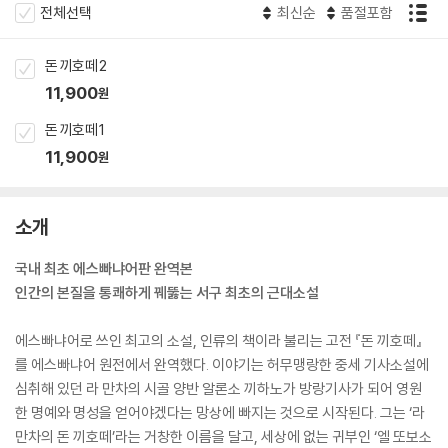
전체선택
최신순
품절포함
돈 끼호떼 2
11,900
원
돈 끼호떼 1
11,900
원
소개
국내 최초 에스빠냐어판 완역본
인간의 본질을 통쾌하게 꿰뚫는 서구 최초의 근대소설
에스빠냐어로 쓰인 최고의 소설, 인류의 책이라 불리는 고전 『돈 끼호떼』
를 에스빠냐어 원전에서 완역했다. 이야기는 허무맹랑한 중세 기사소설에
심취해 있던 라 만차의 시골 양반 알론소 끼하노가 방랑기사가 되어 영원
한 명예와 명성을 얻어야겠다는 망상에 빠지는 것으로 시작된다. 그는 ‘라
만차의 돈 끼호떼’라는 거창한 이름을 달고, 세상에 없는 귀부인 ‘엘 또보소