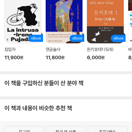
추천 내역
서울대추천도서, 미대학위원회 선정 SAT 추천도서
침입자
연금술사
돈키호테1 (5/6)
바
11,900
11,800
6,000
8
원
원
원
이 책을 구입하신 분들이 산 분야 책
이 책과 내용이 비슷한 추천 책
로그인
최근 본 상품
주문/배송