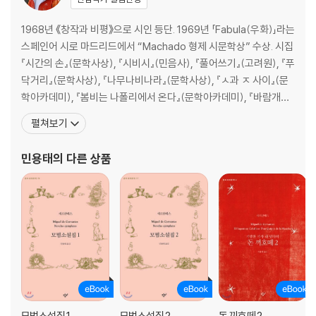
일들, 그리고 사랑을 위해 기사 아마디스의 고행을 흉내내며 고행하던 돈
끼호떼에 대하여
1968년 《창작과 비평》으로 시인 등단. 1969년 「Fabula(우화)」라는
26장 돈 끼호떼가 씨에라 모레나 산중에서 사랑에 몸부림치며 저지른 기
스페인어 시로 마드리드에서 “Machado 형제 시문학상” 수상. 시집
막힌 이야기들이 계속된다
『시간의 손』(문학사상), 『시비시』(민음사), 『풀어쓰기』(고려원), 『푸
27장 신부와 이발사가 어떻게 그들의 의도대로 성공했는지, 그리고 그밖
닥거리』(문학사상), 『나무나비나라』(문학사상), 『ㅅ과 ㅈ 사이』(문
에 이 긴 소설에서 이야깃거리가 될 만한 사건들에 대하여
학아카데미), 『봄비는 나폴리에서 온다』(문학아카데미), 『바람개비
28장 같은 씨에라 산중에서 신부와 이발사에게 일어난 새롭고 즐거운 모
에는 의자가 없다』(천년의 시작), 『파도가 바다에게』(서정시학), 『하
험에 대하여
펼쳐보기
늘 짊어질 무지개 하나』(문학아카데미). 스페인어 시집 : 『A cuerpo
29장 사랑에 취한 우리 기사를 삭막한 고행에서 끌어내고자 했던 명령과
limpio(맨 몸으로)』 『Tierra azul(푸른 대지)』
재미있는 수작에 대하여
민용태
의 다른 상품
30장 아름다운 도로떼아의 얌전한 모습과 정말 재미있는 심심풀이 이야
기
31장 돈 끼호떼와 하인 싼초 빤사가 나눈 재미있는 이야기와 다른 사건들
에 대하여
32장 객줏집에서 돈 끼호떼 일행에게 벌어진 사건에 대하여
33장 호기심 많은 시건방진 친구 이야기
34장 호기심 많은 시건방진 친구 이야기가 계속되다
35장 호기심 많은 시건방진 친구 이야기가 끝나다
36장 돈 끼호떼가 적포도주 포대와 벌인 이상한 피투성이 격투와 객줏집
모범소설집 1
모범소설집 2
돈 끼호떼 2