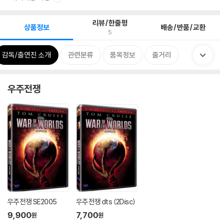
리뷰/한줄평
상품정보
배송/반품/교환
5
감독/출연진 소개
관련분류
품목정보
줄거리
우주전쟁
우주전쟁 SE2005
우주전쟁 dts (2Disc)
9,900
7,700
원
원