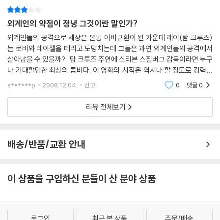
외계인의 약점이 정녕 그것이란 말인가?
외계인들의 공격으로 세상은 온통 아비규환이 된 가운데 레이(탐 크루즈)
는 로비와 레이첼을 데리고 도망치는데 그들은 과연 외계인들의 공격에서
살아남을 수 있을까? 탐 크루즈 주연에 스티븐 스필버그 감독이라면 누구
나 기대할만한 최상의 콤비다. 이 영화의 시작은 역시나 할 정도로 강력한
스펙터클을 자랑하며 외계인들의 공격에 섬뜩함을 느낄 정도로 SF 대작임
s******p
2008.12.04.
신고
0
댓글
0
을 유감없
리뷰 전체보기
배송/반품/교환 안내
이 상품을 구입하신 분들이 산 분야 상품
로그인
최근 본 상품
주문/배송