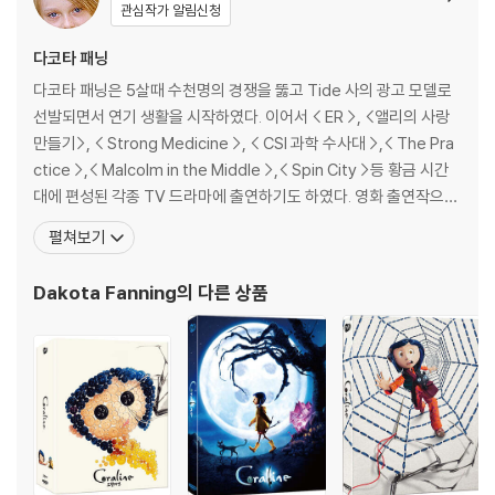
관심작가 알림신청
다코타 패닝
다코타 패닝은 5살때 수천명의 경쟁을 뚫고 Tide 사의 광고 모델로
선발되면서 연기 생활을 시작하였다. 이어서 < ER >, <앨리의 사랑
만들기>, < Strong Medicine >, < CSI 과학 수사대 >,< The Pra
ctice >,< Malcolm in the Middle >,< Spin City >등 황금 시간
대에 편성된 각종 TV 드라마에 출연하기도 하였다. 영화 출연작으로
는 <톰 캣>가 있다. <아이 엠 샘>에서는 샘의 비범한 딸 루시 역을 맡
펼쳐보기
았다. 곧 개봉될 리즈 위더스푼 주연의 < Sweet Home Alabama
>에서도 깜찍한 연기를 선보였다.[
Dakota Fanning
의 다른 상품