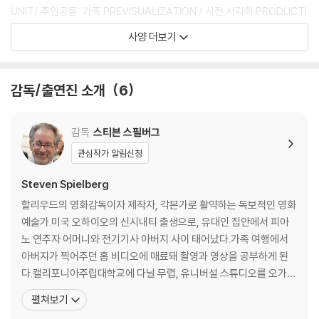
를 마른 천으로 닦으시거나, DVD 클리너 등 전용 제품을 이용하면 대부분
UNIT/ 주인공들: 가족 PREVISUALIZATION / 사전 시각화 PRODUCTI
해결됩니다.
ON DIARIES - EAST COAST :BEGINNING :EXILE / 제작일지-동부:
사양 더보기
3) 일부 PC 연결형 ODD의 경우 호환 상의 문제로 정상적인 디스크도 재
제작초기: 탈출장면 PRODUCTION DIARIES - WEST COAST :DEST
생이 불가능한 경우가 있습니다. 독립형 전용 플레이어 사용을 권장드리
RUCTION :WAR / 제작일지-서부: 파괴: 전쟁 DESIGNING THE ENEM
며, ODD 사용으로 인한 재생 불량의 경우 교환 시에도 동일한 오류가 발
Y : TRIPODS AND ALIENS / 트라이포드와 외계인 디자인 과정 SCORI
감독/출연진 소개
6
생할 수 있음을 알려드립니다.
NG WAR OF THE WORLDS / 우주전쟁의 영화음악 WE ARE NOT AL
ONE / 우리만이 유일한 존재는 아니다.
※ 디스크 외관 불량
감독
스티븐 스필버그
디스크에 미세한 잔 흠집이 남아있거나 인쇄 면이 깨끗하지 않은 경우가
관심작가 알림신청
있으며, 상품의 불량이 아닙니다. 단, 재생에 이상이 있는 경우에는 불량으
로 인한 반품/교환이 가능합니다.
Steven Spielberg
할리우드의 영화감독이자 제작자, 각본가로 활약하는 독보적인 영화
※ 교환/반품 안내
예술가.미국 오하이오의 신시내티 출생으로, 유대인 집안에서 피아
1) 불량으로 인한 교환/반품 요청 시에는 불량 확인을 위해 개봉 시의 동영
노 연주자 어머니와 전기기사 아버지 사이 태어났다.가족 여행에서
상을 요청할 수 있으며, 동영상이 없는 경우 교환/반품이 제한될 수 있습니
아버지가 찍어주던 홈 비디오에 매료돼 촬영과 영상을 공부하게 된
다.
다.캘리포니아주립대학교에 다닐 무렵, 유니버설 스튜디오를 오가며
관련 사진과 동영상 및 재생 기기 모델명을 첨부하여 첨부하여 고객센터에
감독, 편집 기사, 음향 담당자 등을 만난다.그가 찍은 35밀리 단편영
펼쳐보기
문의 바랍니다.
화 <앰블린>이 유니버설 제작부 사장 시드 샤인버그의 눈에 들어 19
2) 사양 오인지, 오 구매, 변심 사유로의 반품은 제품 개봉 전에만 운임비