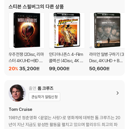
69년 유니버설과 계약을 맺는다.여러 텔레비전 방송을 연출하던 중
부담 후 처리 가능합니다.
스티븐 스필버그
의 다른 상품
ABC 주말의 영화로 방영되었던 <대결>이 유럽에서 극장 개봉한다
3) 스틸북 한정판, 초회 한정판의 경우 제작 수량이 한정되어 있고, 택배
이동 과정에서의 손상이 발생하면, 재 판매가 어려우므로 신중한 구매 선
택을 부탁드립니다.
4) 한정판 상품의 변심, 오구매로 인한 반품은 회송된 상품의 상태 확인 후
진행이 가능합니다. 택배 이동 중 파손이 발생하지 않도록 완충 포장을 부
탁드립니다.
우주전쟁 (2Disc, 리마
인디아나존스 4-Film
라이언 일병 구하기 (3
스터 4K UHD+BD 슬
콜렉션 (4Disc, 4K U
Disc, 4K UHD + BD
립케이스 한정판) : 블
HD) : 블루레이
+ Bonus BD) : 블루레
20
35,200
99,000
50,600
%
원
원
원
루레이
이
출연
톰 크루즈
관심작가 알림신청
Tom Cruise
1981년 청춘영화 <끝없는 사랑>로 영화계에 데뷔한 톰 크루즈는 20
년이 지난 지금도 왕성한 활동을 펼치고 있으며 할리우드 최고의 파