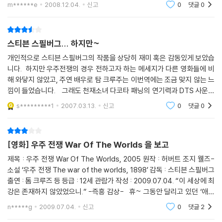
그감독이라 구매하지 않을 수가 없더군요.
m******e
2008.12.04.
신고
0
댓글
0
스티븐 스필버그... 하지만~
개인적으로 스티븐 스필버그의 작품을 상당히 재미 혹은 감동있게 보았습
니다. 하지만 우주전쟁의 경우 전하고자 하는 메세지가 다른 영화들에 비
해 와닿지 않았고, 주연 배우로 탐 크루주는 이번역에는 조금 맞지 않는 느
낌이 들었습니다. 그래도 천재소녀 다코타 패닝의 연기력과 DTS 사운드
및 화질은 개인적으로 상당히 만족스러웠습니다. 비록 2DISK는 아니더
s*********1
2007.03.13.
신고
0
댓글
0
라도 써플
[영화] 우주 전쟁 War Of The Worlds 을 보고
제목 : 우주 전쟁 War Of The Worlds, 2005 원작 : 허버트 조지 웰즈-
소설 ‘우주 전쟁 The war of the worlds, 1898’ 감독 : 스티븐 스필버그
출연 : 톰 크루즈 등 등급 : 12세 관람가 작성 : 2009.07.04. “이 세상에 최
강은 존재하지 않았었으니.” -즉흥 감상- 휴~ 그동안 달리고 있던 ‘애인
님과 함께 보는 영화’가 일단락되었고, 오랜만에 개인적으로
n*****g
2009.07.04.
신고
0
댓글
2