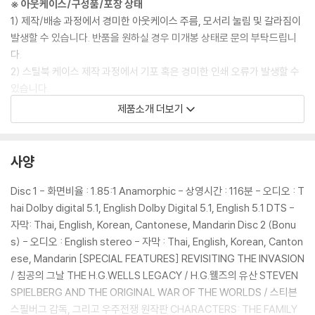
※ 아웃케이스/구성품/포장 상태
1) 제작/배송 과정에서 경미한 아웃케이스 주름, 모서리 눌림 및 갈라짐이
발생할 수 있습니다. 반품을 원하실 경우 미개봉 상태로 문의 부탁드립니
다.
2) 스틸북 케이스 제작 과정에서 기포 혹은 경미한 인쇄 오류가 발생할 수
있습니다.
3) 렌티큘러 스틸북의 경우, 보호필름이 붙어 판매되기도 합니다. 보호필
제품소개 더보기
름 손상에 의한 교환/반품은 불가합니다.
4) 본품 보호를 위해 노란색의 카톤 박스로 재포장한 경우, 카톤박스 손상
에 의한 교환/반품은 불가합니다.
사양
5) 아웃케이스/구성품/포장 상태 불량에 의한 교환/반품 신청시 불량 확
인을 위해 개봉 시의 동영상을 요청할 수 있으며, 동영상이 없는 경우 교
Disc 1 - 화면비율 : 1.85:1 Anamorphic - 상영시간 : 116분 - 오디오 : T
환/반품이 제한될 수 있습니다.
hai Dolby digital 5.1, English Dolby Digital 5.1, English 5.1 DTS -
자막: Thai, English, Korean, Cantonese, Mandarin Disc 2 (Bonu
※ 디스크 재생 불량
s) - 오디오 : English stereo - 자막 : Thai, English, Korean, Canton
1) 기기 문제로 인해 발생하는 재생 불량 현상에 대해서는 반품/교환이 불
ese, Mandarin [SPECIAL FEATURES] REVISITING THE INVASION
가하니 최신 소프트웨어로 업데이트된 DVD/BD 전용 기기에서 재생하실
/ 침공의 그날 THE H.G.WELLS LEGACY / H.G.웰즈의 유산 STEVEN
것을 권유해 드립니다.
SPIELBERG AND THE ORIGINAL WAR OF THE WORLDS / 스티븐
2) 정전기와 먼지로 인해 재생이 원활하지 않은 경우가 있습니다. 디스크
스필버그 감독, 그리고 우주전쟁 원작판 CHARACTERS: THE FAMILY