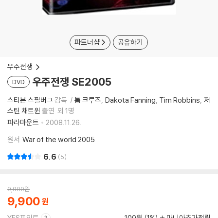
파트너샵
공유하기
우주전쟁
우주전쟁 SE2005
DVD
스티븐 스필버그
감독
톰 크루즈
Dakota Fanning
Tim Robbins
저
스틴 채트윈
출연
외 1명
파라마운트
2008.11.26.
원서
War of the world 2005
6.6
5
9,900
원
9,900
YES포인트
100원 (1%)
마니아추가적립