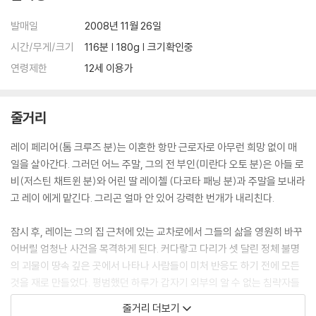
발매일
2008년 11월 26일
시간/무게/크기
116분 | 180g | 크기확인중
연령제한
12세 이용가
줄거리
레이 페리어(톰 크루즈 분)는 이혼한 항만 근로자로 아무런 희망 없이 매
일을 살아간다. 그러던 어느 주말, 그의 전 부인(미란다 오토 분)은 아들 로
비(저스틴 채트윈 분)와 어린 딸 레이첼 (다코타 패닝 분)과 주말을 보내라
고 레이 에게 맡긴다. 그리곤 얼마 안 있어 강력한 번개가 내리친다.
잠시 후, 레이는 그의 집 근처에 있는 교차로에서 그들의 삶을 영원히 바꾸
어버릴 엄청난 사건을 목격하게 된다. 커다랗고 다리가 셋 달린 정체 불명
의 괴물이 땅속 깊은 곳에서 나타나 사람들이 미처 반응도 하기 전에 모든
것을 재로 만들었다. 평범했던 하루가 갑자기 외부의 알 수 없는 침략자들
의 첫 번째 지구 공격으로 그들 인생에서 가장 엄청난 사건이 일어난 날이
줄거리 더보기