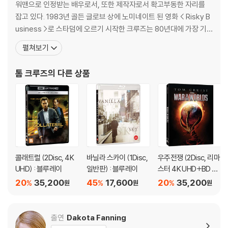
워맨으로 인정받는 배우로서, 또한 제작자로서 확고부동한 자리를
잡고 있다. 1983년 골든 글로브 상에 노미네이트 된 영화 < Risky B
usiness >로 스타덤에 오르기 시작한 크루즈는 80년대에 가장 기
억에 남는 역할 중 하나로 영화 <탑건>의 비행기 조종사 역을 맡았
펼쳐보기
다. 이후 아카데미 수상작 <레인 맨>, <컬러 오브 머니>, <칵테일>,
<파 앤드 어웨이>, <뱀파이어와의 인터뷰> 등의 영화에 출연하면서
톰 크루즈
의 다른 상품
꾸준히 자신의 연기력과 스타성을
콜래트럴 (2Disc, 4K
바닐라 스카이 (1Disc,
우주전쟁 (2Disc, 리마
UHD) : 블루레이
일반판) : 블루레이
스터 4K UHD+BD 슬
립케이스 한정판) : 블
20
35,200
45
17,600
20
35,200
%
%
%
원
원
원
루레이
출연
Dakota Fanning