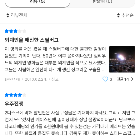
리뷰
5
한줄평
0
리뷰전체
추천순
외계인을 배신한 스필버그
이 영화를 처음 봤을 때 스필버그에 대한 불편한 감정이
들었던 기억이 난다. 50년대 이후 쏟아져나왔던 헐리우
드의 외계인 영화들은 대부분 외계인을 적으로 묘사했다.
그들은 사람하곤 완전히 다르게 생긴 징그러운 모습을 하
고 있었고, 무자비한 침략자이며 공포의 대상이었다. 흥행
s*****9
2010.02.24.
신고
3
댓글
14
을 위한 요소도 있었지만 외계인을 적대국에 대한 공포로
빗대면서 당시의 시대상황을 반영한 것이기
우주전쟁
2디스크에 비해 할인판은 사실 구성물은 기대하지 마세요. 그리고 저만 그
런지 모르겠지만 케이스안에 종이상태가 정말 절망적이더군요. 탐크루즈
타코다패닝의 연기를 4천원대에 볼 수 있는점은 가격대에 메리트는 있습
니다. 또한 화질과 음질도 좋습니다. 감독도 제가 좋아하는 스티븐 스필버