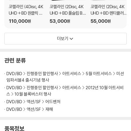
코렐라인 (4Disc, 4K
코렐라인 (2Disc, 4K
코렐라인 (2Disc, 4K
UHD + BD 원클릭 박
UHD + BD 풀슬립 B T
UHD + BD 렌티큘러
스 C Type 400장 한
ype 500장 한정판) :
풀슬립 A Type 700장
110,000
53,000
55,000
원
원
원
정판) : 블루레이
블루레이
한정판) : 블루레이
더보기
관련 분류
DVD/BD
진행중인 할인행사
아트서비스
5월 아트서비스
미션
임파서블4 출시기념 행사
DVD/BD
진행중인 할인행사
아트서비스
2012년 10월 아트서비
스
10월 블록버스터 행사
DVD/BD
액션/SF
어드벤처
DVD/BD
액션/SF
재해
품목정보