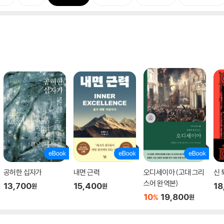
공허한 십자가
내면 근력
오디세이아 (고대 그리
신 
스어 완역본)
13,700
15,400
18
원
원
10
19,800
%
원