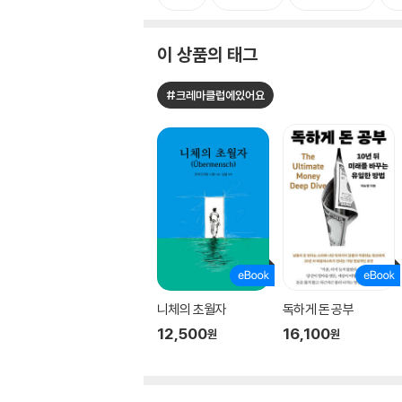
이 상품의 태그
#크레마클럽에있어요
니체의 초월자
독하게 돈 공부
12,500
16,100
원
원