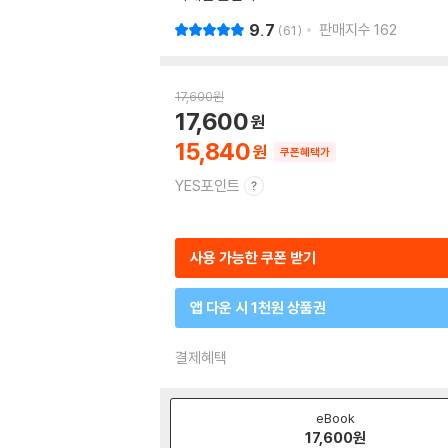
9.7
판매지수
162
61
17,600
원
17,600
15,840
쿠폰혜택가
YES포인트
사용 가능한 쿠폰 받기
앱 다운 시 1천원 상품권
결제혜택
eBook
17,600
원