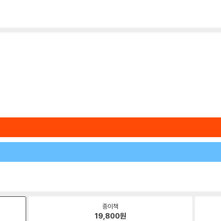
종이책
19,800
원