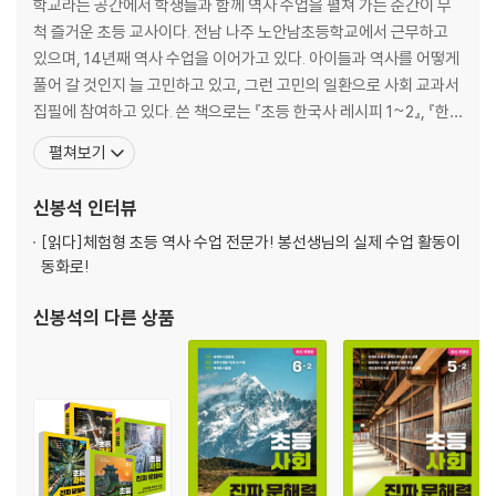
학교라는 공간에서 학생들과 함께 역사 수업을 펼쳐 가는 순간이 무
[문해력 튼튼] 공룡은 냉혈 동물일까, 아니면 온혈 동물일까?
척 즐거운 초등 교사이다. 전남 나주 노안남초등학교에서 근무하고
[방구석 실험실] 샌드위치로 지층 만들기
있으며, 14년째 역사 수업을 이어가고 있다. 아이들과 역사를 어떻게
3. 빛의 성질
풀어 갈 것인지 늘 고민하고 있고, 그런 고민의 일환으로 사회 교과서
[한눈에 읽는 개념 지도] 빛의 성질
집필에 참여하고 있다. 쓴 책으로는 『초등 한국사 레시피 1~2』, 『한
· 빛
국사 놀이 수업 백과』(공저), 『한국 근현대사 12장면 팩트체크』(공
· 광원
펼쳐보기
저), 『초등 사회 진짜 문해력 시리즈』(공저) 등이 있다. 말랑말랑 초
· 빛의 직진
등역사수업 연구소를 운영하고 있고, 역사 방탈출 게임 제작에도 관
· 그림자
신봉석
인터뷰
심이 많다. EBS 미래교육 플러
· 빛의 반사
[읽다]
체험형 초등 역사 수업 전문가! 봉선생님의 실제 수업 활동이
· 거울
동화로!
· 거울의 쓰임새
· 빛의 분산
신봉석
의 다른 상품
· 빛의 굴절
· 렌즈
· 볼록 렌즈와 오목 렌즈
· 렌즈의 쓰임새
[문해력 튼튼] 사진기는 언제 처음 만들어졌을까?
[방구석 실험실] 다양한 색깔의 그림자 만들기
4. 용해와 용액