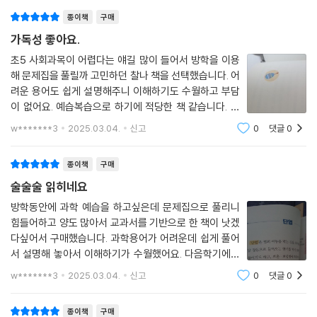
종이책
구매
비문학 독서의 첫걸음, 교과서 읽기로 중고등 공부의 기초를 지금 잡아 주
가독성 좋아요.
세요!
교육 관련 매체나 뉴스에 자주 등장하는 ‘문해력’이란, 단순히 글을 잘 이해
초5 사회과목이 어렵다는 얘길 많이 들어서 방학을 이용
해 문제집을 풀릴까 고민하던 찰나 책을 선택했습니다. 어
하는 힘이 아니라 글을 읽고 그 의도나 맥락을 이해하여 내 삶과 연결시킬
려운 용어도 쉽게 설명해주니 이해하기도 수월하고 부담
수 있는 능력입니다. 문해력을 키우기 위해서는 책을 많이 읽어야 한다고
이 없어요. 예습복습으로 하기에 적당한 책 같습니다. 표
말합니다. 그런데 이 말을 ‘사회 문해력’에 적용해 보자면 반만 맞는 말입니
지가 좀 딱딱한 느낌이라 아이가 관심을 보이지않았는데
다. 사회 과목이 지식 교과라는 특성을 고려하지 않았기 때문입니다.
w*******3
2025.03.04.
신고
0
댓글
0
제가 처음에 읽어주니 나중에는 스스로 읽었네요.
지식 교과의 특성상 쉬운 단어로 대체할 수 없는 개념과 용어가 많습니다.
문제집이나 학습 만화로 사회 교과를 공부한 아이들은 초등학교 3학년이
종이책
구매
되어 사회 교과서를 처음 보고, 당혹감과 절망감에 빠질 수밖에 없습니다.
술술술 읽히네요
예를 들어, 3학년 1학기에 학습하는 개념 중에 ‘백지도’가 있습니다. 백지
방학동안에 과학 예습을 하고싶은데 문제집으로 풀리니
도는 사전적으로 지도의 윤곽·경계·하천·도시·철길 따위는 표시하나 글자
힘들어하고 양도 많아서 교과서를 기반으로 한 책이 낫겠
는 쓰지 않은 각종 정보를 기입하기 위한 작업용 기본도입니다. 물론 교과
다싶어서 구매했습니다. 과학용어가 어려운데 쉽게 풀어
서에서는 이보다 쉽게 표현하고 있습니다. 하지만 정의 서술 후에 바로 학
서 설명해 놓아서 이해하기가 수월했어요. 다음학기에도
습 활동으로 이어집니다. 설명은 교사의 몫이기 때문입니다. 학생들이 수
구매할 예정입니다. 가볍게 예습복습하기에 좋은 것 같아
w*******3
2025.03.04.
신고
0
댓글
0
업 시간에 교사의 설명 한 번 듣고 활동하는 것으로는 개념을 이해하기 어
요.
렵습니다.
종이책
구매
결국 사회 문해력은 맥락 속에서 정확한 뜻을 파악할 수 있느냐로 끝나는