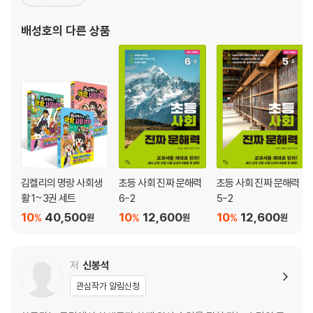
스로를 ‘과포자’라고 부르며 힘들어하는 아이들이 있습니다. 학습 만화를
· 탐구
『꿈을 담은 교문』 등이 있으며, 함께 쓴 책으로 『미래 세대를 위한 과
읽히고 문제집으로 선행 학습을 시키는데도 그렇습니다. 과학 과목 같은
· 문제 인식과 가설 설정
학 기술 문해력』, 『미래 세대를 위한 지구를 살리는 급식 이야기』, 『미
배성호
의 다른 상품
지식 교과를 제대로 이해하기 위해서는 국어나 영어, 수학과는 다른 접근
· 변인 통제
래 세대를 위한 인공지능 이
방식이 필요합니다. 다소 시간이 걸리더라도 책을 읽으며 개념어와 배경
· 자료 변환
설명을 따라 읽는 훈련을 해야 합니다.
· 자료 해석
· 결론 도출
문해력이란, 단순히 글을 잘 이해하는 힘이 아니라 글을 읽고 그 의도나 맥
[문해력 튼튼] 자료 정리의 끝판왕! 그래프는 누가 만들었을까?
락을 이해하여 내 삶과 연결시킬 수 있는 능력입니다. 그래서 대표적인 지
[과학자의 탐구 생활] 별을 사랑한 소년
식 교과인 과학 과목 학습을 위해서는 개념 암기가 아니라 맥락 속에서 이
2. 지층과 화석
해하고 스스로 적용할 수 있는 ‘과학 문해력’이 필요합니다. 최신 교육 과정
[한눈에 읽는 개념 지도] 지층과 화석
을 반영한 『초등 과학 진짜 문해력』을 읽으며 ‘과학 문해력’의 기초를 탄탄
· 지층
김켈리의 명랑 사회생
초등 사회 진짜 문해력
초등 사회 진짜 문해력
히 다지면, 초등학교뿐 아니라 중고등학교 과학 공부에도 큰 도움이 될 것
· 지층의 특징
활 1~3권 세트
6-2
5-2
입니다.
· 암석
10
40,500
10
12,600
10
12,600
%
%
%
원
원
원
· 퇴적암
· 퇴적암의 분류
· 화석
저
신봉석
· 화석이 만들어지는 과정
· 화석의 분류
관심작가 알림신청
· 화석의 이용