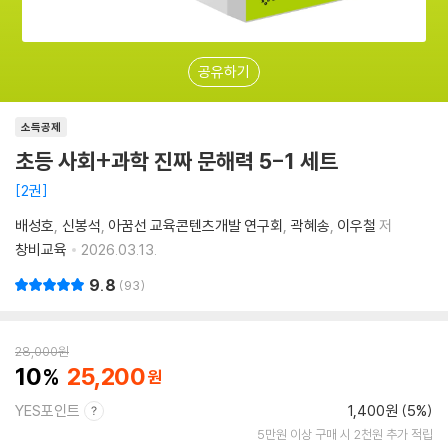
공유하기
소득공제
초등 사회+과학 진짜 문해력 5-1 세트
2권
배성호
신봉석
아꿈선 교육콘텐츠개발 연구회
곽혜송
이우철
저
창비교육
2026.03.13.
9.8
93
28,000
원
10
25,200
YES포인트
1,400원 (5%)
5만원 이상 구매 시 2천원 추가 적립