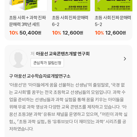
[한눈에 읽는 개념 지도] 용해와 용액
· 용액
초등 사회 + 과학 진짜
초등 사회 진짜 문해력
초등 사회 진짜 문해력
· 용해
문해력 3학년 세트
6-2
5-2
· 용매와 용질
10
50,400
10
12,600
10
12,600
%
%
%
원
원
원
· 용해도
· 용액의 진하기
· 용액의 밀도와 부력
저
아꿈선 교육콘텐츠개발 연구회
· 순물질과 혼합물
관심작가 알림신청
· 균일 혼합물과 불균일 혼합물
[문해력 튼튼] 손 소독제, 에탄올이 많을수록 좋을까?
구 아꿈선 교수학습자료개발연구소
[방구석 실험실] 우리 집에 무지개를 띄워요!
‘아꿈선’은 ‘아이들에게 꿈을 선물하는 선생님’의 줄임말로, ‘국경 없
5. 우리 몸의 구조와 기능
는 교사회’를 꿈꾸는 전국 초등학교 선생님들의 모임입니다. 과학 수
[한눈에 읽는 개념 지도] 우리 몸의 구조와 기능
업을 준비하는 선생님들과 과학 실험을 통해 꿈을 키우는 아이들을
· 기관
위해 무료 과학 영상과 다양한 교육 콘텐츠를 제작하고 있습니다. ‘아
· 운동 기관
꿈선 초등3분 과학’ 유튜브 채널을 운영하고 있으며, 『어린이 과학 실
· 소화 기관
험』, 『초등 과학 실험』 등 ‘유튜브보다 더 재미있는 과학’ 시리즈를 공
· 호흡 기관
저하였습니다.
· 순환 기관