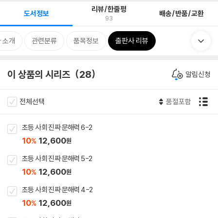
리뷰/한줄평
도서정보
배송/반품/교환
93
 소개
관련분류
품목정보
출판사 리뷰
이 상품의 시리즈
28
알림신청
전체선택
품절포함
초등 사회 진짜 문해력 6-2
10
12,600
%
원
초등 사회 진짜 문해력 5-2
10
12,600
%
원
초등 사회 진짜 문해력 4-2
10
12,600
%
원