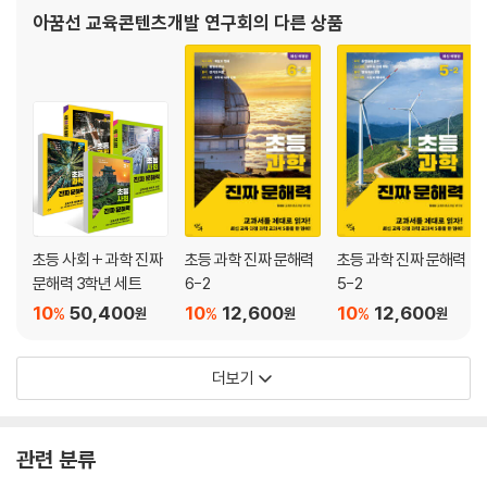
· 심장
아꿈선 교육콘텐츠개발 연구회
의 다른 상품
· 배설 기관
· 배설
· 감각 기관
· 몸을 움직일 때 여러 기관이 하는 일
[문해력 튼튼] 물 대신 소변을 마셔도 되나요?
[방구석 실험실] 착시 현상 관찰하기
초등 사회 + 과학 진짜
초등 과학 진짜 문해력
초등 과학 진짜 문해력
문해력 3학년 세트
6-2
5-2
10
50,400
10
12,600
10
12,600
%
%
%
원
원
원
더보기
관련 분류