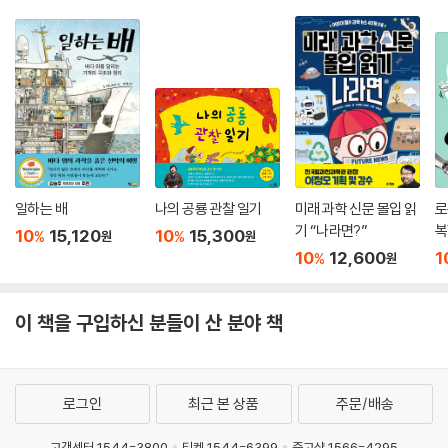
일하는 배
나의 공룡 관찰 일기
미래 과학 신문 몰입 읽
로
기 “나라면?”
복
10
15,120
10
15,300
%
%
원
원
10
12,600
1
%
원
이 책을 구입하신 분들이 산 분야 책
로그인
최근 본 상품
주문/배송
고객센터 1544-3800
티켓 1544-6399
중고샵 1566-4295