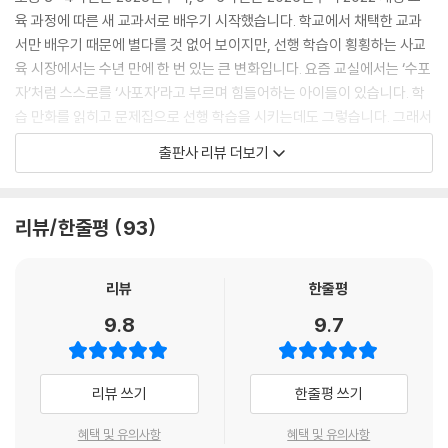
육 과정에 따른 새 교과서로 배우기 시작했습니다. 학교에서 채택한 교과
서만 배우기 때문에 별다를 것 없어 보이지만, 선행 학습이 횡횡하는 사교
육 시장에서는 수년 만에 한 번 있는 큰 변화입니다. 요즘 교실에서는 ‘수포
자’처럼 스스로를 ‘사포자’라고 부르며 힘들어하는 아이들이 있습니다. 학
습 만화를 읽히고 문제집으로 선행 학습을 시키는데도 그렇습니다. 그래서
교과서 개발에 참여한 경험이 있는 이 책의 필자들은 아이들이 어떤 부분
출판사 리뷰 더보기
에서 사회 과목을 어려워하는지 고민했습니다.
『초등 사회 진짜 문해력』은 최신 교육 과정과 새로 사용하는 초등 사회 검
정 교과서를 모두 분석하여 집필한 개념 안내서입니다. 사회 과목 같은 지
리뷰/한줄평
93
식 교과를 제대로 이해하기 위해서는 국어나 영어, 수학과는 다른 접근 방
식이 필요합니다. 특히 지식 교과를 제대로 자신의 것으로 만들기 위해서
는 다소 시간이 걸리더라도 책을 읽으며 개념어와 배경 설명을 따라 읽는
리뷰
한줄평
훈련을 해야 합니다. 이런 훈련은 사회 교과뿐만 아니라 모든 교과를 이해
9.8
9.7
하는 데 도움이 될 것입니다.
현직 교사가 모든 것을 처음 배우는 학생들에게 수업하듯 핵심 내용을 안
리뷰 쓰기
한줄평 쓰기
내합니다!
『초등 사회 진짜 문해력』은 교과서 개발에 참여한 현직 교사가 직접 집필
혜택 및 유의사항
혜택 및 유의사항