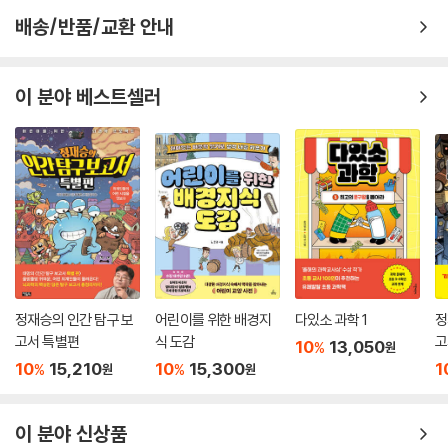
배송/반품/교환 안내
이 분야 베스트셀러
정재승의 인간 탐구 보
어린이를 위한 배경지
다있소 과학 1
정
고서 특별편
식 도감
고
10
13,050
%
원
10
15,210
10
15,300
1
%
%
원
원
이 분야 신상품