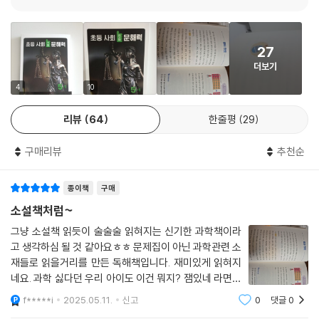
했습니다. 교과서는 교사가 수업 시간에 사용하는 것을 목적으로 만든 책
이기 때문에 학생 혼자 읽기에는 어려울 수 있습니다. 이런 한계에서 오는
학생들의 어려움을 해소하기 위해 필자들은 학생이 혼자서도 배경지식을
27
통해 개념을 이해할 수 있도록 교과서에는 담지 못한 개념의 배경을 자세
더보기
히 설명했습니다. 특히 교실에서 아이들에게 실제 수업하듯이 차근차근 핵
심 내용들을 안내하고 있습니다.
4
10
사회는 개념을 외우는 것이 아니라 이해하는 것이 중요합니다. 그래서 필
리뷰
64
한줄평
29
자들은 해당 학년의 수업에서 학생들이 어려워하는 부분을 모아 생생한 사
례로 풀어냈습니다. 아이들은 『초등 사회 진짜 문해력』를 읽다 보면 왜 그
구매리뷰
추천순
런 개념이 나왔는지 자연스럽게 스스로 생각하고, 내용을 이해할 수 있을
것입니다. 어른이 보기에는 뭐 이런 것까지 알려주어야 하는가라는 의문을
종이책
구매
가질 수 있습니다. 하지만 아이들은 기초적인 내용이더라도 학문적으로는
모두 처음 배우는 것이기에 평소 살아가는 생생한 생활 이야기 속에서 배
소설책처럼~
우는 것이 가장 바람직합니다. 시장과 마트 등에서 물건을 사고, 스마트폰
그냥 소설책 읽듯이 술술술 읽혀지는 신기한 과학책이라
을 사용하고, 교통수단을 이용하는 등등 생생한 이야기들이 바로 사회이기
고 생각하심 될 것 같아요ㅎㅎ 문제집이 아닌 과학관련 소
때문입니다. 즉, 아이들이 살아가는 세상 이야기와 또 재밌는 역사 이야기
재들로 읽을거리를 만든 독해책입니다. 재미있게 읽혀지
등을 나누면서 열어 간 수업을 교과서 진도에 맞추듯 학년과 학기에 맞춰
네요. 과학 싫다던 우리 아이도 이건 뭐지? 잼있네 라면서
책으로 펼쳐 냈습니다. 이 책과 함께하면 사회 교과서를 읽을 때 살아 숨 쉬
잘 읽네요^^
f*****i
2025.05.11.
신고
0
댓글
0
는 세상과 마주할 수 있을 것입니다.