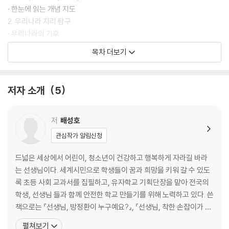
입니다.
· 한눈에 읽는 개념 지도
2. 우리나라 지리 탐구
[도서] 초등 과학 진짜 문해력 5-1
· 우리나라의 기후
최신 교육 과정을 반영한 개정판
· 문해력 튼튼 - 우리나라는 지진으로부터 안전할까?
목차 더보기
*POINT1. 교과서를 제대로 읽어야 합니다!
· 우리나라의 인구 분포
*POINT2. 최신 교육 과정에 따른 새 교과서들을 한 권에!
· 문해력 튼튼 - 폐교 학교 수가 우리에게 알려 주는 것
*POINT3. 비문학 독서의 첫걸음, 교과서 읽기로 중고등 공부의 기초를
· 한눈에 읽는 개념 지도
저자 소개
5
지금 잡아 주세요!
3. 법과 인권의 보장
· 우리 생활 속 법과 인권
초등 3~4학년은 2025년부터, 5~6학년은 2026년부터 2022 개정 교
· 문해력 튼튼 - 두 사람의 차이
저
배성호
육 과정에 따른 새 교과서로 배우기 시작했습니다. 『초등 과학 진짜 문해
· 인권을 보호하는 우리
관심작가 알림신청
력』(최신 개정판)은 최신 교육 과정과 그에 따른 교과서를 모두 분석하여
· 문해력 튼튼 - 새벽 배송, 그 속에 숨은 질문들
학년과 학기에 맞춤하도록 집필한 개념 안내서입니다.
· 한눈에 읽는 개념 지도
드넓은 세상에서 어린이, 청소년이 건강하고 행복하게 자라길 바라
· 문해력 쏙쏙 모아 보기
는 선생님이다. 세계시민으로 학생들이 꿈과 희망을 키워 갈 수 있도
모든 공부는 교과서에서 시작됩니다. 그런데 교과서는 선생님과 함께 공부
록 초등 사회 교과서를 집필하고, 유자학교 기획단장을 맡아 전국의
하기 위해 만든 책이라 혼자 읽기 어려울 수 있습니다. 그래서 교과서를 집
『초등 과학 진짜 문해력 5-1』
학생, 선생님 들과 함께 안전한 학교 만들기를 위해 노력하고 있다. 쓴
필한 현직 선생님이 어린이 혼자서도 교과서를 쉽게 읽을 수 있도록 풀어
1. 과학자의 탐구 생활
책으로는 『선생님, 방정환이 누구예요?』, 『선생님, 착한 손잡이가 뭐
쓴 책이 『초등 과학 진짜 문해력』입니다. 요즘 교실에서는 ‘수포자’처럼 스
[한눈에 읽는 개념 지도] 과학자의 탐구 생활
예요?』, 『선생님, 코로나19가 뭐예요?』, 『선생님, 평화가 뭐예요?』,
펼쳐보기