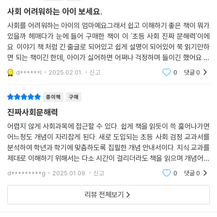
것이 아닙니다. 백지도가 어떻게 생긴 것인지 알아서 다른 지도와 구분할
사회 어려워하는 아이 보세요.
수 있고, 그것을 어떻게 이용할 수 있는지를 알고 실제로 활용할 수 있는 능
사회를 어려워하는 아이의 엄마예요그래서 쉽고 이해하기 좋은 책이 뭐가
력이 ‘사회 문해력’ 입니다. 용어를 암기하는 것이 아니라 맥락 속에서 개념
있을까 헤매다가 눈에 들어 구매한 책이 이 '초등 사회 진짜 문해력'이에
어를 이해하고 스스로 적용할 수 있을 때 ‘진짜 사회 문해력’을 기를 수 있
요. 이야기 책 처럼 긴 줄글로 되어있고 쉽게 설명이 되어있어 쭉 읽기만하
습니다. 『초등 사회 진짜 문해력』을 읽으며 ‘사회 문해력’의 기초를 탄탄히
면 되는 책이긴 한데, 아이가 싫어하면 어쩌나 걱정하며 들이긴 했어요.초
다지면, 초등학교뿐 아니라 중고등학교 사회 공부에도 큰 도움이 될 것입
반에는 지루하고 머리에 잘 들어오지 않는다며 힘들어했지만 적응하고 난
d******l
2025.02.01.
신고
0
댓글
0
후부터는 내용이
니다.
종이책
구매
진짜사회문해력
어렵지 않게 사회과목에 접근할 수 있다. 쉽게 책을 읽듯이 쓱 훑어나가면
어느정도 개념이 자리잡게 된다. 새로 도입되는 초등 사회 검정 교과서를
분석하여 학년과 학기에 맞춤하도록 집필한 개념 안내서이다. 지식 교과를
제대로 이해하기 위해서는 다소 시간이 걸리더라도 책을 읽으며 개념어와
배경 설명을 따라 읽는 훈련이 필요하다.
d*********g
2025.01.09.
신고
0
댓글
0
리뷰 전체보기