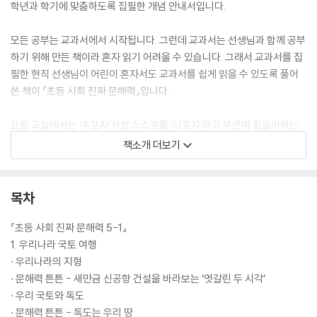
학년과 학기에 맞춤하도록 집필한 개념 안내서입니다.
모든 공부는 교과서에서 시작됩니다. 그런데 교과서는 선생님과 함께 공부
하기 위해 만든 책이라 혼자 읽기 어려울 수 있습니다. 그래서 교과서를 집
필한 현직 선생님이 어린이 혼자서도 교과서를 쉽게 읽을 수 있도록 풀어
쓴 책이 『초등 사회 진짜 문해력』입니다.
요즘 교실에서는 ‘수포자’처럼 스스로를 ‘사포자’라고 부르며 힘들어하는
아이들이 있습니다. 학습 만화를 읽히고 문제집으로 선행 학습을 시키는데
책소개 더보기
도 그렇습니다. 사회 과목 같은 지식 교과를 제대로 이해하기 위해서는 국
어나 영어, 수학과는 다른 접근 방식이 필요합니다. 다소 시간이 걸리더라
도 책을 읽으며 개념어와 배경 설명을 따라 읽는 훈련을 해야 합니다.
목차
문해력이란, 단순히 글을 잘 이해하는 힘이 아니라 글을 읽고 그 의도나 맥
『초등 사회 진짜 문해력 5-1』
락을 이해하여 내 삶과 연결시킬 수 있는 능력입니다. 그래서 대표적인 지
1. 우리나라 국토 여행
식 교과인 사회 과목 학습을 위해서는 개념 암기가 아니라 맥락 속에서 이
· 우리나라의 지형
해하고 스스로 적용할 수 있는 ‘사회 문해력’이 필요합니다. 최신 교육 과정
· 문해력 튼튼 - 새만금 신공항 건설을 바라보는 ‘엇갈린 두 시각’
을 반영한 『초등 사회 진짜 문해력』을 읽으며 ‘사회 문해력’의 기초를 탄탄
· 우리 국토와 독도
히 다지면, 초등학교뿐 아니라 중고등학교 사회 공부에도 큰 도움이 될 것
· 문해력 튼튼 - 독도는 우리 땅