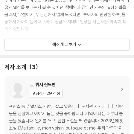
루이자 가족이 하루를 지내는 모습을 따라가면서 우리는 장애인 가족이 어
떻게 일상을 보내는지 볼 수 있어요. 장애인과 장애인 가족의 일상생활을
몰라서, 낯설어서, 무관심해서 멀게 느꼈다면 『루이자의 안녕한 하루』를
통해서 가까이 들여다보세요. 정답게 지내며 일상을 사는 이웃 가족이 책
속에 있답니다.
장애로 인한 일상생활의 불편함과 어려움은 우리가 함께 해결할 수 있어
책소개 더보기
요. 계단을 오르는 것이 힘들면 비탈길을 만들면 되고, 글자를 읽을 수 없으
면 점자와 소리로 안내할 수 있어요. 누구나 일상의 어려움을 겪을 수 있어
요. 그럴 때, 어려운 것을 돕고, 불편한 것은 편리하게 고치는 사회를 만드
저자 소개
3
는 것이 중요해요. 루이자와 함께 모두가 안녕한 하루를 보낼 수 있는 사회
를 그려 보아요.
글
뤼시 린드만
관심작가 알림신청
프랑스 동부 알자스 지방에 살고 있습니다. 도서관 사서입니다. 사람
들을 관찰하고 이야기 듣는 것을 좋아합니다. 기억이 나는 때부터 늘
글을 썼습니다. 일기를 쓰고, 단편 소설을 써 왔습니다. 2023년에 첫
소설 《Ma famille, mon voisin loufoque et moi 우리 가족과 이