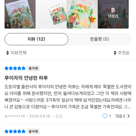
요. 또, 어린이나 노인, 환자 들도 사회적으로 여러 배려가 필요합니다. 그
8
러니까 장애를 돌보는 사회의 제도나 기술, 도구, 공동체의 마음은 모두에
더보기
게 도움이 되는 것이지요. 휠체어를 타고 올라갈 수 있도록 설치한 비탈길
이나 엘리베이터가 다리를 다쳤거나 짐이 많거나 힘이 약한 사람에게도 큰
6
5
도움이 되는 것처럼요.
리뷰
12
한줄평
0
‘아이를 키우기 위해서는 온 마을이 필요하다’는 아프리카 속담이 있대요.
이 말을 이렇게 바꿀 수도 있겠어요. ‘사람이 살아가려면 온 마을이 필요하
리뷰전체
추천순
다’라고요. 도움을 주고받는 것이 자연스럽고 돌봄의 부담이 모두에게 나
누어져 있으면 누구든 공동체 안에서 일상생활의 안녕함을 누릴 수 있어
종이책
요. 루이자의 안녕함이 지켜지는 사회에서 우리 함께 안녕할 수 있습니다.
『루이자의 안녕한 하루』는 루이자 가족의 하루를 지켜보면서 “왜 장애인
루이자의 안녕한 하루
가족의 생활을 잘 볼 수 없었을까?” “함께 살아가는 데 필요한 것이 무엇
도토리별 출판사의 루이자의 안녕한 하루는 저에게 매우 특별한 도서였어
일까?” “우리 주변의 루이자 가족들은 어떻게 지내고 있을까? 나도 좋은
요.아이를 위해 준비했지만, 먼저 들여다보게되었고 그만 이 책과 사랑에
친구가 될 수 있을까?”를 생각해 볼 수 있도록 이끌어 줍니다. 다 함께 안녕
빠졌어요~ 사랑스러운 3가족의 일상이 책에 담겨있었는데요저에겐 너무
한 사회를 만드는 시민으로 성장하는 어린이가 가져야 할 질문이지요.
나 큰 감동으로 다왔어요~ 루이자의 가족은 조금 특별한 가족인데요 그렇
다고 다른 가족들과 결코 다르지 않고 오히려 더 특별하고 소소하고 행복
w*******9
2026.04.18.
신고
1
댓글
0
하고 따뜻하게 느껴졌
세계적으로 인정받는 일러트스레이터의 따뜻하고 아름다운 그림
종이책
그림을 그린 다니엘라 코스타는 친숙한 캐릭터와 따뜻한 채색, 풍부한 표