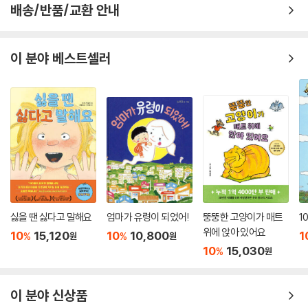
배송/반품/교환 안내
이 분야 베스트셀러
싫을 땐 싫다고 말해요
엄마가 유령이 되었어!
뚱뚱한 고양이가 매트
1
위에 앉아 있어요
10
15,120
10
10,800
1
%
%
원
원
10
15,030
%
원
이 분야 신상품