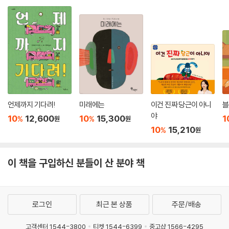
언제까지 기다려!
미래에는
이건 진짜 당근이 아니
블
야
10
12,600
10
15,300
1
%
%
원
원
10
15,210
%
원
이 책을 구입하신 분들이 산 분야 책
로그인
최근 본 상품
주문/배송
고객센터 1544-3800
티켓 1544-6399
중고샵 1566-4295