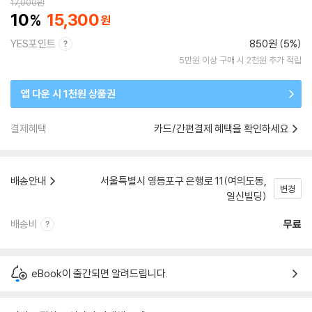
17,000
원
10
15,300
YES포인트
850원 (5%)
5만원 이상 구매 시 2천원 추가 적립
앱 다운 시 1천원 상품권
결제혜택
카드/간편결제 혜택을 확인하세요
배송안내
서울특별시 영등포구 은행로 11(여의도동,
변경
일신빌딩)
배송비
무료
eBook이 출간되면 알려드립니다.