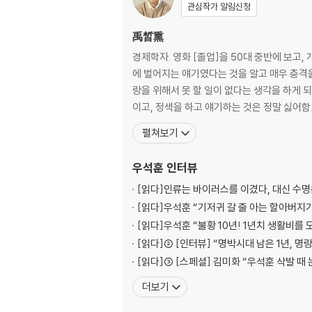
관심작가 알림신청
182
부록
禹晳熏
생태문명 전환을 위한 실천제안서
경제학자. 영화 [졸업]을 50대 중반에 보고
에 벌어지는 얘기였다는 것을 알고 매우 충격을
랑을 위해서 못 할 일이 없다는 생각을 하게 되었고, 인간은 사랑
이고, 정색을 하고 얘기하는 것은 정말 싫어함
펼쳐보기
우석훈
인터뷰
[읽다]
인류는 바이러스를 이겼다, 대신 수명
[읽다]
우석훈 “기저귀 갈 줄 아는 할아버지
[읽다]
우석훈 “불황 10년! 1년치 생활비를 
[읽다]
② [인터뷰] “명박시대 남은 1년, 명
[읽다]
③ [스페셜] 김미화 “우석훈 삭발 때 
더보기