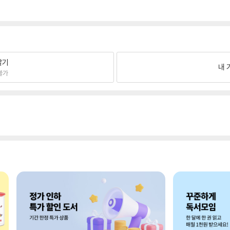
팔기
내 
불가