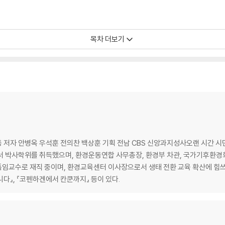
목차 더보기
 전의찬
 저자 안병옥 우석훈 전의찬 백상훈 기획 전남 CBS 신앙과지성사오랜 시간 시
서 박사학위를 취득했으며, 환경운동연합 사무총장, 환경부 차관, 국가기후환경
/ 최광선
임교수로 재직 중이며, 환경교육센터 이사장으로서 생태 전환 교육 확산에 힘쓰고
니다』, 『코펜하겐에서 칸쿤까지』 등이 있다.