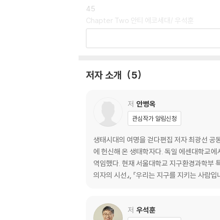
45
Chapter Two 안티 에코세대/ 우석훈
67
Chapter Three 과학의 경고, 하나님의 음성/
저자 소개
5
83
Chapter Four 자연관상과 생태적 삶/ 백상훈
저
안병옥
113
관심작가 알림신청
Chapter Five 생태시대의 갈릴리 예수/ 최광선
생태시대의 여명을 걷다편집 저자 최광선 공동
143
에 헌신해 온 생태학자다. 독일 에센대학교에
Chapter Six 신생대의 황혼, 생태시대의 여명
역임했다. 현재 서울대학교 지구환경과학부 특
의자의 시선』, 『우리는 지구를 지키는 사람입
173
에필로그
우주적 춤에 초대합니다/ 최광선
저
우석훈