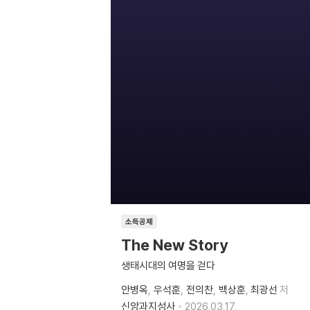
소득공제
The New Story
생태시대의 여명을 걷다
안병옥
우석훈
전의찬
백상훈
최광선
저
신앙과지성사
2026.03.17.