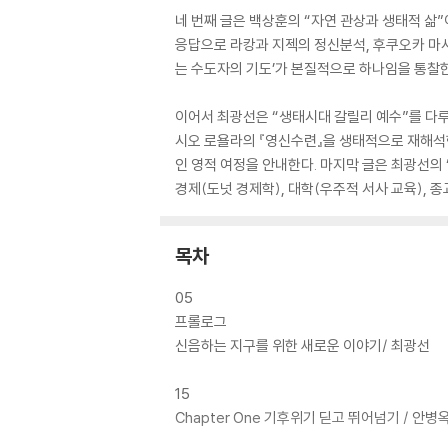
네 번째 글은 백상훈의 “자연 관상과 생태적 삶
응답으로 라캉과 지젝의 정신분석, 후쿠오카 마사노
는 수도자의 기도’가 본질적으로 하나임을 통찰한
이어서 최광선은 “생태시대 갈릴리 예수”를 다루
시오 로욜라의 『영신수련』을 생태적으로 재해석한
인 영적 여정을 안내한다. 마지막 글은 최광선의
경제(도넛 경제학), 대학(우주적 서사 교육), 종
목차
05
프롤로그
신음하는 지구를 위한 새로운 이야기/ 최광선
15
Chapter One 기후위기 딛고 뛰어넘기 / 안병