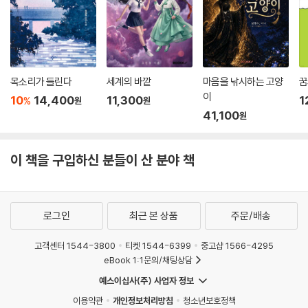
목소리가 들린다
세계의 바깥
마음을 낚시하는 고양
꿈
이
10
14,400
11,300
1
%
원
원
41,100
원
이 책을 구입하신 분들이 산 분야 책
로그인
최근 본 상품
주문/배송
고객센터 1544-3800
티켓 1544-6399
중고샵 1566-4295
eBook 1:1문의/채팅상담
예스이십사(주) 사업자 정보
이용약관
개인정보처리방침
청소년보호정책