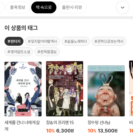
품목정보
책 속으로
출판사 리뷰
이 상품의 태그
#판타지
#잊지말아야할역사
#삶을노래하다
#문학으로보는역사
#영어덜트소설
#완독할결심
세계를 건너 너에게 갈
장송의 프리렌 15
장수탕 선녀님
비
게
10
6,300
10
13,500
1
%
%
원
원