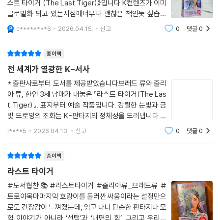
스트 타이거 (The Last Tiger)》입니다 K컨텐츠가 이미
특히, 일제강점기 시절 할아버지와 할머니의 실제 이야기에서 영감을 얻은
글로벌화 되고 있는시점에너무나 괜찮은 책인듯 싶습니
한국적 콘텐츠가 기본이지만, 서양식 판타지를 접목해 작가들이 새롭게 펼
다.한국적인소재와 양념이 잘버무려진 느낌이네요
치는 세계관은 매우 독창적이고 신비롭다. 실제로 여러 매체와 작가가 이
c********6
2026.04.15.
신고
0
댓글
0
🇰🇷 《라스트 타이거 (The Last Tiger)》 📖 저자 브
작품에 아낌없는 찬사를 보냈다.
래드류&줄리아류📖 출판 트로이목마📖 총P.448 [
종이책
- “이 매혹적인 작품에 푹 빠져 보세요. 최고의 판타지를 선사합니다.”
전 세계가 열광한 K-서사
_ 클로이 공(Chloe Gong), 〈뉴욕 타임스〉 베스트셀러 1위 작가
* 출판사로부터 도서를 제공받았습니다브래드 류와 줄리
- “다소 묵직하지만 감정적으로 강렬한 판타지!”
아 류, 한인 3세 남매가 내놓은 『라스트 타이거(The Las
_ 커커스 리뷰
t Tiger)』. 표지부터 예술 작품입니다. 강렬한 눈빛과 금
- “남매 작가는 방대한 판타지 세계관에 실제 역사와 민족적 상징을 절묘
빛 드로잉의 조화는 K-판타지의 정체성을 드러냅니다.뉴
하게 녹여냈다.”
욕대학교에서 문예창작을 전공하며 서사의 뼈대를 세운
l****5
2026.04.13.
신고
0
댓글
0
_ 스쿨 라이브러리 저널
브래드와 유튜브 1,600만 뷰의 신화 '심청전 Dive'로 전
- “감동적인 가족사를 바탕으로 인간의 깊은 사랑의 욕구를 옹호하는, 마
세계의 영혼을 울린 줄리아가 함께 쓴 소설입니
종이책
음을 울리는 이야기.”
_ 셸프 어웨어니스
라스트 타이거
#도서협찬📚#라스트타이거 #줄리아류_브래드류 #
주인공의 시점을 교차로 보여주는 본문 구성과 한국적 콘텐츠와 서양식 판
트로이목마마지막 호랑이를 둘러싼 싸움이라는 설정만으
타지의 콜라보를 아름답게 살려 낸 표지 일러스트
로도 긴장감이 느껴졌는데, 읽고 나니 단순한 판타지나 모
험 이야기가 아니라 ‘선택’과 ‘내면의 힘’, 그리고 우리의