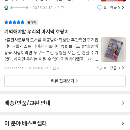
《라스트 타이거》는, 두 주인공 ‘승’과 ‘은지’의 시점에서 각각 이야기가 전
역사까지 깊이 맞닿아 있는 이야기로 오래 남는 작품이었
d*******6
2026.04.12.
신고
0
댓글
0
다.승과 은지의 관계도 인상적이었다. 하인과 주인의 관계
개된다. 홀수 장에서는 ‘승’의 이야기가, 짝수 장에서는 ‘은지’의 이야기가
로 시작하지만, 이야기가 진행될수록 두 사
교차로 펼쳐지면서 흥미롭게 이어진다.
종이책
기억해야할 우리의 마지막 호랑이
또 아름다운 표지 일러스트는 책을 더욱 돋보이게 하는 매력 포인트다. 주
로 미국에서 활동하고 있는 박예진 작가가 그린 일러스트는, 한복을 입고
*출판사로부터 도서를 제공받아 작성한 주관적인 후기입
니다.*📘라스트 타이거 - 줄리아 류& 브래드 류“호랑이
한 쪽 눈이 맹수의 것으로 덧대진 젊은 여인의 얼굴이 한가운데 자리하고
왕국 사람이라면 누구도 그런 광경을 보는 걸 견딜 수가
있고, 좌우로 금빛 테두리의 호랑이와 용이 서로 포효하고 있으며, 한민족
없다. 하지만 우리는 어쩔 수 없이 지켜봐야했고, 그게 바
의 민화에 등장하는 산과 꽃, 구름 등의 이미지들이 배경에 깔려 있다. 은지
로 그들의 속셈이다.“▪️줄리아 류& 브래드 류 남매는 일제
(銀紙) 위에 UV옵셋 방식으로 인쇄해 신비로운 보랏빛 바탕색이 은색의
i********e
2026.04.12.
신고
0
댓글
0
강점기 시절에 만나 6.25 전쟁을 겪으며 결혼한 자신들의
은은한 광채와 어우러져 책의 분위기를 한껏 살려주고 있다.
할머니, 할아버지의 이야기에 영감을
리뷰 전체보기
배송/반품/교환 안내
이 분야 베스트셀러