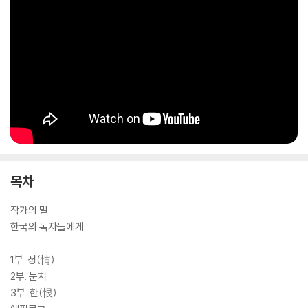
록하며 화제가 되었다. 이것을 본 LG전자 측에서 제작한 디즈니 풍의 짧은
애니메이션에 자신의 노래 ‘Dive’를 결합한 영상이 유튜브(YouTube)에
서 ‘심청전 Dive’라는 제목으로 1600만 회가 넘는 조회수를 돌파하며 국
내 언론에 소개되기도 했다. 2022년에 뮤지컬 작사․작곡 부문에서 ‘프레드
엡 상(Fred Ebb Award)’을 수상했으며, 플레이빌(Playbill) 선정 ‘이달
의 작곡가’, 브로드웨이에서 ‘주목해야 할 여성’ 등에 선정되었고, ‘Dive’는
현재 브로드웨이의 아메리칸레퍼토리시어터(American Repertory Th
eater)에서 뮤지컬로 제작 중에 있으며, 한 인터뷰에서 그녀는 “한국판
디즈니 공주가 나올 때까지 한민족의 이야기를 재해석해 세계에 전하고 싶
다.”는 꿈을 밝히기도 했다.
목차
일제강점기 시절 조부모님의 실제 이야기에서 영감을 얻어
한인3세 남매 작가가 새로운 세계관으로 그려 낸 K-로맨스판타지
작가의 말
한국의 독자들에게
줄리아 류와 브래드 류 남매는, 일제강점기 시절 만나 6.25전쟁 중에 결혼
한 후 더 나은 미래를 꿈꾸며 1960년대에 미국으로 이민 간 조부모님의 운
1부. 정(情)
명적인 사랑 이야기와 두 분이 함께 수많은 어려움을 극복해 낸 삶의 이야
2부. 눈치
기에서 영감을 얻어, 남매가 어린 시절부터 들어 왔던 한민족의 전통과 설
3부. 한(恨)
화, 역사를 바탕으로 소설을 쓰기로 결심했고, 몇 년에 걸친 작업 끝에 역