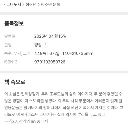
국내도서
청소년
청소년 문학
품목정보
발행일
2026년 04월 15일
판형
양장
쪽수, 무게, 크기
448쪽 | 672g | 140*210*35mm
ISBN13
9791192959726
책 속으로
이 소설은 일제강점기, 우리 조부모님의 삶의 이야기다. 두 분이 겪었던 수
많은 경험이 이 스토리를 낳았다. 각 부의 시작 부분에서 여러분이 읽게 될
인용문들은 할아버지와 할머니께서 직접 쓰신 기록에서 가져온 것이다. 그
러므로 이 책 《라스트 타이거》는 실제 역사에 뿌리를 두고 있다.
---「p.7, 작가의 말」 중에서