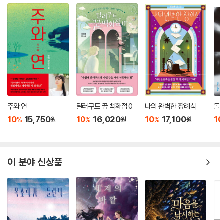
주와 연
달러구트 꿈 백화점 0
나의 완벽한 장례식
돌
10
15,750
10
16,020
10
17,100
1
%
%
%
원
원
원
이 분야 신상품