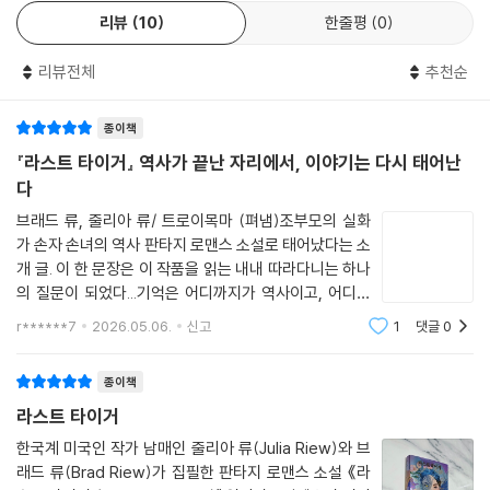
리아 류는 한 인터뷰에서, “앞으로 한국판 디즈니 공주가 나올 때까지 다양
리뷰
10
한줄평
0
한 한국적 이야기를 재해석해 전 세계에 소개하고 싶다.”는 포부를 밝히기
도 했다.
리뷰전체
추천순
‘케데헌’, ‘파친코’에 이어 해외에서 먼저 사랑받은 또 하나의 한국적 이야
종이책
기
『라스트 타이거』 역사가 끝난 자리에서, 이야기는 다시 태어난
전 세계 33개국에서 번역 출간되었고 디즈니플러스에서 드라마로 제작되
다
어 큰 인기를 끈 이민진 작가의 《파친코》와 지난해 전 세계를 휩쓴 넷플릭
브래드 류, 줄리아 류/ 트로이목마 (펴냄)조부모의 실화
스 애니메이션 ‘케이팝 데몬 헌터스’에 이어, 《라스트 타이거》는 해외에서
가 손자 손녀의 역사 판타지 로맨스 소설로 태어났다는 소
먼저 인정받은 또 하나의 한국적 이야기라 할 수 있다.
개 글. 이 한 문장은 이 작품을 읽는 내내 따라다니는 하나
의 질문이 되었다...기억은 어디까지가 역사이고, 어디부
출간 직후 단숨에 아마존 분야 베스트셀러 1위(YA 아시아 역사소설 분야)
터가 이야기인가.이 소설은 일제강점기, 우리 조부모님의
r******7
2026.05.06.
신고
1
댓글
0
삶의 이야기다… 실제 역사에 뿌리를 두고 있다는 소개 글
에 올랐으며, 이후 〈뉴욕 타임스〉 베스트셀러에도 오르면서 많은 독자들의
은 깊은 울림을 준다. 허구를 읽고 있지
사랑을 받았다. 또 미국 공영라디오 방송(NPR) ‘2025년 우리가 사랑하는
종이책
책’에 선정되었으며, 출간한 지 1년도 채 되지 않은 현재까지 독일, 호주, 헝
라스트 타이거
가리, 폴란드 등 전 세계 7개국 언어로 번역 출간이 확정된 상태로, 더 많은
해외 독자들이 또 한 편의 새로운 K-스토리에 기대감을 보이고 있다.
한국계 미국인 작가 남매인 줄리아 류(Julia Riew)와 브
래드 류(Brad Riew)가 집필한 판타지 로맨스 소설 《라