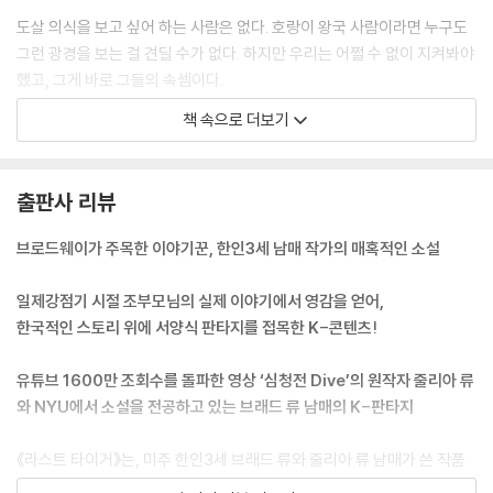
도살 의식을 보고 싶어 하는 사람은 없다. 호랑이 왕국 사람이라면 누구도
그런 광경을 보는 걸 견딜 수가 없다. 하지만 우리는 어쩔 수 없이 지켜봐야
했고, 그게 바로 그들의 속셈이다.
--- p.25
책 속으로 더보기
“머리에 뭐가 있어.” 손을 뻗어 그의 머리카락에서 분홍 꽃잎을 떼어 냈다.
꽃잎이 빙글빙글 춤을 추며 땅으로 내려앉는다.
출판사 리뷰
도로 팔을 거두려는 순간, 승이 갑자기 내 손을 붙잡는다. 그의 손가락이 내
손을 감싸자 우리의 두 손이 공중에서 그대로 멈췄고 서로의 눈이 마주쳤
브로드웨이가 주목한 이야기꾼, 한인3세 남매 작가의 매혹적인 소설
다. 그의 입술을 내려다본다. 살짝 벌어진 그의 입술은 너무나 부드러워 보
였다.
일제강점기 시절 조부모님의 실제 이야기에서 영감을 얻어,
그리고 나도 모르게 승에게로 몸을 기울였다.
한국적인 스토리 위에 서양식 판타지를 접목한 K-콘텐츠!
--- p.141
유튜브 1600만 조회수를 돌파한 영상 ‘심청전 Dive’의 원작자 줄리아 류
부모님은 창규가 매우 똑똑하고 유능하며 좋은 사람이지만, 아버지를 여의
와 NYU에서 소설을 전공하고 있는 브래드 류 남매의 K-판타지
고, 일곱 식구를 부양하느라 힘겹게 고생하고 있어서 우리의 ‘풋사랑’만으
로는 현실의 문제를 해결하지 못한다고 충고하시며 당장 그와 헤어지라고
《라스트 타이거》는, 미주 한인3세 브래드 류와 줄리아 류 남매가 쓴 작품
말씀하셨다.
으로, 지난 2020년에 돌아가신 할아버지의 유언에서부터 시작되었다.