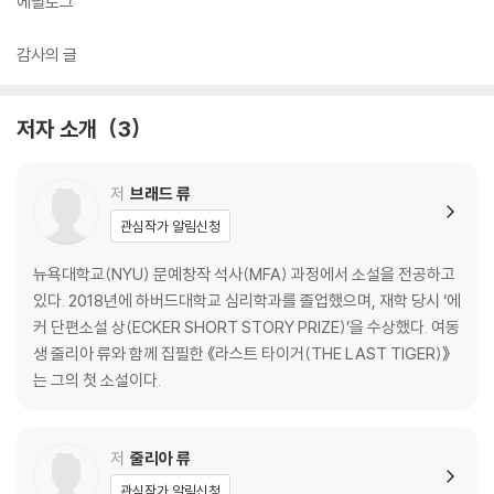
에필로그
사-로맨스-판타지 장르의 소설 《라스트 타이거》를 완성했다.
감사의 글
실제로 할아버지와 할머니가 직접 쓴 일기 중 일부를 책에 삽입해 실제 이
야기에서 이 소설이 시작되었다는 점을 보여주고 있으며, 한민족을 상징하
는 단어 ‘정(情)’, ‘눈치’, ‘한(恨)’을 각 부의 제목으로 사용했다. 책의 홍보
저자 소개
3
영상에서 작가들은 이 단어들이 어떤 의미를 담고 있는지 직접 설명하기도
하고, 한민족의 대표민요 ‘아리랑’을 함께 부르기도 했다. 이 책을 쓰면서
저
브래드 류
깨달은 조부모님의 아낌없는 사랑과 희생, 선조들의 훌륭한 유산에 대해,
관심작가 알림신청
그리고 역사소설이 아닌 로맨스-판타지소설을 쓴 이유에 대해 작가들은
이렇게 말한다.
뉴욕대학교(NYU) 문예창작 석사(MFA) 과정에서 소설을 전공하고
있다. 2018년에 하버드대학교 심리학과를 졸업했으며, 재학 당시 ‘에
“우리보다 더 혹독한 시대를 살았던 선조들의 강인함과 용기에 대한 기억
커 단편소설 상(ECKER SHORT STORY PRIZE)’을 수상했다. 여동
은 저희를 단단하게 붙들어 주는 힘입니다. 우리에게 삶의 좌표를 알려주
생 줄리아 류와 함께 집필한 《라스트 타이거(THE LAST TIGER)》
고, 우리 안에 불굴의 의지를 되새기게 하며, 혼란 속에서도 길을 찾을 수
는 그의 첫 소설이다.
있게 해 줄 뿐만 아니라 나아갈 방향도 가르쳐 줍니다. (중략)
판타지는 고통, 억압, 사랑, 자유에 관한 이야기에 독자들이 쉽게 접근할
저
줄리아 류
수 있게 해 주고, 정치, 감정 그리고 영성 같은 것들이 기발한 상상력과 어
관심작가 알림신청