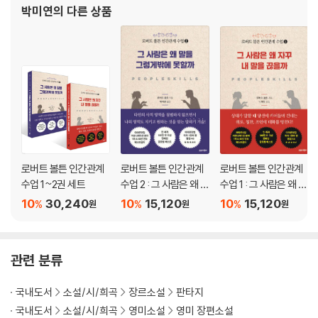
꽃을 모두 담은 화려한 색채의 일러스트와 신비롭게 반짝거리는 느낌은 책
박미연
의 다른 상품
의 분위기를 잘 드러내준다.
로버트 볼튼 인간관계
로버트 볼튼 인간관계
로버트 볼튼 인간관계
수업 1~2권 세트
수업 2 : 그 사람은 왜 말
수업 1 : 그 사람은 왜 자
을 그렇게밖에 못할까
꾸 내 말을 끊을까
10
30,240
10
15,120
10
15,120
%
%
%
원
원
원
관련 분류
국내도서
소설/시/희곡
장르소설
판타지
국내도서
소설/시/희곡
영미소설
영미 장편소설