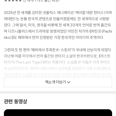
★★★★★ 전 세계 7개국 출간 확정!
2025년 전 세계를 강타한 넷플릭스 애니메이션 ‘케이팝 데몬 헌터스(이하
케데헌)’는 온통 한국적 콘텐츠로 만들어졌음에도 전 세계적으로 사랑받
았다. 그에 앞서, 미국, 영국을 비롯해 전 세계 33개국 언어로 번역 출간되
며 디즈니플러스에서 드라마로 방영되었던 이민진 작가의 《파친코(Pachi
nko)》도 해외에서 먼저 인정받은 가장 한국적인 이야기의 주역이다.
그런데 또 한 편의 ‘해외에서 주목한 K-스토리’가 국내에 선보이게 되었다.
지난해 여름 미국에서 먼저 출간된 판타지 소설의 한국어판으로, 《라스트
타이거(The Last Tiger)》라는 작품이다. 소설을 쓴 이들은 미주 한인3
세 남매지간으로, 하버드대학교에서 심리학을 전공하고 이후 뉴욕대학교
(NYU)에서 소설을 석사 전공하고 있는 브래드 류와 하버드대학교 연극및
음악학과를 최우수 성적으로 졸업한 줄리아 류가 그 주인공들이다.
책소개 더보기
특히 줄리아 류는, 작사가이자 작곡가, 극작가, 소설가로 활동하며 미국 브
로드웨이에서 떠오르는 스토리텔러로 주목받고 있는데, 우리의 전래동화
관련 동영상
‘심청전’을 자신만의 스타일로 재해석해 직접 ‘Dive’라는 노래를 만들었고,
이 노래를 직접 부른 영상이 틱톡(TikTok)에서 130만 넘는 조회수를 기