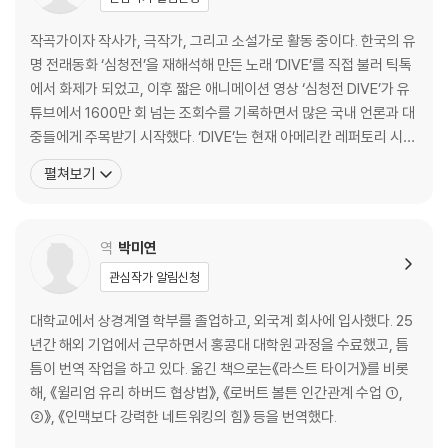
우러지면서 오락성과 교육성이 동전의 양면처럼 하나가 되게 해 줍니다.
그리하여 독자를 끌어들이고 저희가 이미 알고 있다는 생각에서 벗어나 인
작곡가이자 작사가, 극작가, 그리고 소설가로 활동 중이다. 한국의 유
간의 본성에 대해 독자 스스로 느끼고 사색하게 합니다. 또 저희는 우리 문
명 전래동화 ‘심청전’을 재해석해 만든 노래 ‘DIVE’를 직접 불러 틱톡
화의 진정성이 느껴지는 허구의 배경을 만들면서도 가족의 역사도 탐구하
에서 화제가 되었고, 이후 짧은 애니메이션 영상 ‘심청전 DIVE’가 유
고 싶었고, 한국적 이상과 미국적 이상을 결합한 《라스트 타이거》의 세계
튜브에서 1600만 회 넘는 조회수를 기록하면서 많은 국내 언론과 대
를 구축하고자 했습니다. 이 이야기는 실제 역사에서 영감을 받았지만, 등
중들에게 주목받기 시작했다. ‘DIVE’는 현재 아메리칸 레퍼토리 시어
장인물과 줄거리는 허구입니다. 주인공 승과 은지의 여정은 본래 저희 조
터(AMERICAN REPERTORY THEATER)에서 뮤지컬로 제작 중이
부모님의 이야기이지만, 《라스트 타이거》는 저희의 상상력에서 피어난 독
펼쳐보기
다. 2022년 뮤지컬 작사·작곡 부문 ‘프레드엡 상(FRED EBB AWAR
창적인 이야기입니다.”
D)’을 수상했으며, 플레이빌(PLAYBILL) 선정 ‘이달의 작곡가’, 브로
미국에서 책이 출간된 후 아마존 분야 베스트셀러 1위, 〈뉴욕 타임스〉 베스
역
박미연
트셀러, 미국 공영라디오 방송(NPR) ‘2025년 우리가 사랑하는 책’에 선
관심작가 알림신청
정되는 등 많은 독자들에게 사랑받았으며, 출간 1년도 채 되지 않아 현재까
지 7개국 언어로 번역 출간이 예정되어 있다. 또 미국의 유명 작가와 여러
대학교에서 상경계열 학부를 졸업하고, 외국계 회사에 입사했다. 25
매체에서 아낌없는 찬사를 보냈는데, 〈뉴욕 타임스〉 베스트셀러 1위 작가
년간 해외 기업에서 근무하면서 홍콩대 대학원 과정을 수료했고, 틈
인 클로이 공(Chloe Gong)은 “이 매혹적인 작품에 푹 빠져 보세요. 최고
틈이 번역 작업을 하고 있다. 옮긴 책으로는《라스트 타이거》를 비롯
의 판타지를 선사합니다.”라고 추천하기도 했다. 한편, 독자들은 한결같이
해, 《윌리엄 유리 하버드 협상법》, 《로버트 볼튼 인간관계 수업 ①,
표지의 아름다움에 대해 언급하는데, 한복을 입은 여자의 강렬한 얼굴과
②》, 《인맥보다 강력한 네트워킹의 힘》 등을 번역했다.
좌우에 그려진 호랑이와 용의 금빛 드로잉, 전통 문양에서 따온 산과 구름,