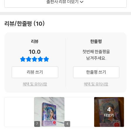
출판사 리뷰 더보기
_ 할머니 현수 ‘킴’ 류
--- p.155
할아버지와 할머니는 일제강점기 시절 처음 만나 금지된 사랑을 키우다 헤
어졌는데, 우여곡절 끝에 6.25전쟁통에 재회해 결혼한 후 1960년대에 미
리뷰/한줄평
10
“지난 2년간 호랑이를 본 사람은 아무도 없어.” 진이 계속한다. “저들은 호
국으로 이민을 갔다. 조부모님의 극적인 사랑 이야기, 그리고 두 분이 함께
랑이가 멸종됐다고 선언했지. 그리고 만약 호랑이들이 정말 사라졌다
수많은 고난을 헤쳐 나가며 삶을 일궈낸 이야기를 소설로 써 달라는 할아
면⋯⋯ 이젠 끝이야. 호랑이를 찾는 노력도 끝난 거지. 집으로 돌아갈 시간
버지의 유언에 따라 남매는 가족의 역사, 한민족의 역사와 전통, 그리고 설
리뷰
한줄평
이야.”
화 등을 접목해 새로운 세계관의 K-로맨스판타지 소설을 완성하게 된다.
10.0
--- p.197
첫번째 한줄평을
남겨주세요.
브래드 류는 하버드대학교에서 심리학을 전공한 후, NYU에서 문예창작
호랑이가 울부짖으며 몸부림친다.
석사 과정에서 소설을 전공하고 있으며, 역사와 정치, 심리에 관심이 많다.
리뷰 쓰기
한줄평 쓰기
그러고는 저 아래 강을 향해 점점 벌어지는 그 틈으로 영물이 떨어졌다.
반면 줄리아 류는 하버드대학교 연극및음악학과를 최우수 성적으로 졸업
비명이 나왔다. 하지만 너무 늦었다.
했으며, 로맨스와 판타지를 좋아한다. 특히 줄리아 류는 지난 2022년 한민
혜택 및 유의사항
혜택 및 유의사항
--- p.377
족의 유명한 전래동화 ‘심청전’을 재해석해 ‘Dive’라는 노래를 만들어 직접
부른 영상이 틱톡에서 130만 회 넘는 조회수를 기록하며 유명해졌다. 이후
한국의 LG전자에서 노래에 맞게 제작한 디즈니 풍의 짧은 애니메이션 ‘심
4
청전 Dive’가 유튜브에서 1600만 회 넘는 조회수를 돌파해 국내 언론에
더보기
화제가 되었다. ‘Dive’는 현재 미국 브로드웨이의 아메리칸레퍼토리시어
터(American Repertory Theater)에서 뮤지컬로 제작 중에 있다. 줄
7
4