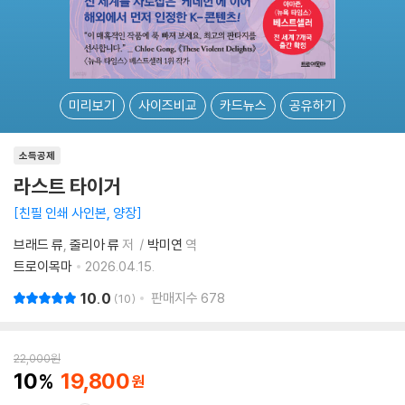
미리보기
사이즈비교
카드뉴스
공유하기
소득공제
라스트 타이거
친필 인쇄 사인본, 양장
브래드 류
줄리아 류
저
박미연
역
트로이목마
2026.04.15.
10.0
판매지수
678
10
22,000
원
10
19,800