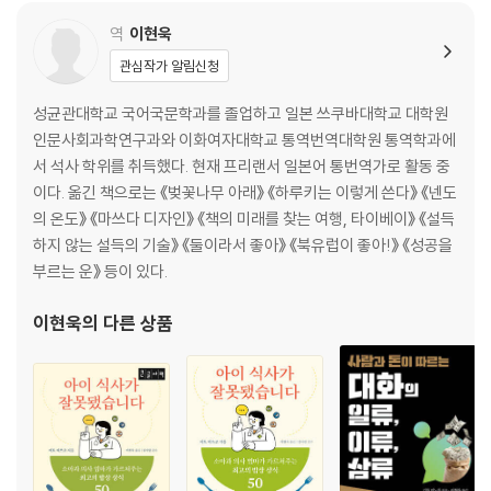
역
이현욱
관심작가 알림신청
성균관대학교 국어국문학과를 졸업하고 일본 쓰쿠바대학교 대학원
인문사회과학연구과와 이화여자대학교 통역번역대학원 통역학과에
서 석사 학위를 취득했다. 현재 프리랜서 일본어 통번역가로 활동 중
이다. 옮긴 책으로는 《벚꽃나무 아래》 《하루키는 이렇게 쓴다》 《넨도
의 온도》 《마쓰다 디자인》 《책의 미래를 찾는 여행, 타이베이》 《설득
하지 않는 설득의 기술》 《둘이라서 좋아》 《북유럽이 좋아!》 《성공을
부르는 운》 등이 있다.
이현욱
의 다른 상품