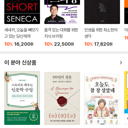
“패션과 지식이 연결되는 즐거운 경험.”
“학문으로서의 패션이 간결하게 정리된 입문서.”
“패션과 관련된 근원적인 문제 ‘왜 사람은 옷을 입는가?’를 다양한 각도에
서 생각할 수 있다.”
“전통적인 학문의 영역에서 경시되어 온 패션을 역사, 젠더, 미술, 사회학,
세네카, 오늘을 빼앗기
품격 있는 대화를 위한
인생을 위한 최소한의
이
철학 등 다양한 관점에서 분석한다.”
고 있는 당신에게
지식 브리핑
생각
1
10
16,200
10
22,500
10
17,820
%
%
%
원
원
원
이 분야 신상품