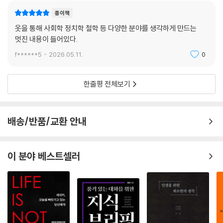
산의 역사와 젠더 문제를 짚으며, 패션이 결코 가벼운 주제가 아님을 다시
종이책
한번 확인해 준다. 또한 일본이 서양의 ‘양복’을 받아들이는 과정과 그 의미
옷을 통해 사회학 정치학 철학 등 다양한 분야를 생각하게 만드는
를 분석함으로써, 패션이 근대화와 어떤 방식으로 결합했는지도 보여준다.
멋진 내용이 들어있다.
이는 한국 독자에게도 식민지 근대와 문화 수용의 문제를 떠올리게 하는
f******5
2026.05.11.
0
대목이다.
책장보다 옷장에서 더 빛날 책!
한줄평 전체보기
이 책은 학문으로서 패션을 가장 간결하고 명확하게 정리한 입문서다. 단
순히 옷을 잘 입고 싶은 사람뿐만 아니라, 우리 사회를 읽는 새로운 눈을 갖
배송/반품/교환 안내
고 싶은 독자들에게 이 책은 최적의 가이드가 될 것이다. 저자의 안내를 따
라가다 보면 “왜 사람은 옷을 입는가?”라는 근원적 문제를 다양한 각도에
서 생각하게 된다. 당신의 서가에 놓일 이 책은 당신의 외면뿐만 아니라 내
이 분야 베스트셀러
면의 패션까지 돋보이게 할 ‘교양 한 벌’이 되어줄 것이다.
먼저 읽은 독자들의 반응
“‘패션이란 무엇인가?’라는 의문에 답하는 책.”