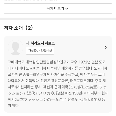
목차 더보기
4강 자유와 구속: 여성의 신체는 해방되었을까?
5강 견본과 복제: 패션디자인의 근대
6강 매체와 인상: 의복이 패션이 될 때
저자 소개
2
집중강의 셋째 날 / 창의성에 대한 문제 제기
저
히라요시 히로코
7강 전시와 감상: 미술관과 박물관의 패션전시회
관심작가 알림신청
8강 신체와 표상: 패션과 예술의 접근
9강 이름과 언설: 샤넬은 왜 높이 평가될까?
고베대학교 대학원 인간발달환경학연구과 교수. 1972년 일본 도쿄
에서 태어나 도쿄예술대학 미술학부 예술학과를 졸업했다. 도쿄대학
집중강의 넷째 날 / 역사와 미래를 연결하다
교 대학원 종합문화연구과 박사과정을 수료하고, 박사 학위는 고베
대학교에서 취득했다. 전공은 표상문화론, 패션문화론이다. 주요 저
10강 여성과 노동: ‘바느질하는 여자’는 사라졌을까?
서로 《시선이라는 장치: 패션과 근대 미국(まなざしの裝置: ファ
11강 일본과 근대: ‘양복’은 무엇이었을까?
ッションと近代アメリカ)》, 《일본 패션 150년: 메이지부터 현대
12강 비평과 연구: 패션학에서 패션스터디즈로
까지(日本ファッションの一五?年: 明治から現代まで)》 등
이 있다.
에필로그