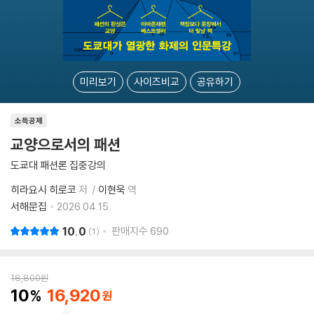
미리보기
사이즈비교
공유하기
소득공제
교양으로서의 패션
도쿄대 패션론 집중강의
히라요시 히로코
저
이현욱
역
서해문집
2026.04.15.
10.0
판매지수
690
1
18,800
원
10
16,920