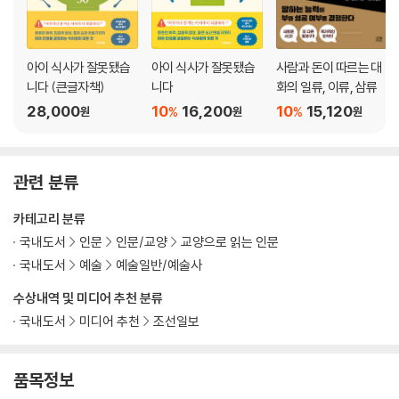
아이 식사가 잘못됐습
아이 식사가 잘못됐습
사람과 돈이 따르는 대
니다 (큰글자책)
니다
화의 일류, 이류, 삼류
28,000
10
16,200
10
15,120
%
%
원
원
원
관련 분류
카테고리 분류
국내도서
인문
인문/교양
교양으로 읽는 인문
국내도서
예술
예술일반/예술사
수상내역 및 미디어 추천 분류
국내도서
미디어 추천
조선일보
품목정보