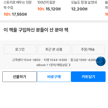
스토리로 배우는 인문
100년의 질문
오늘도 참 잘 살았네
쓸
학 수업
까
10
15,120
12,200
%
원
원
10
17,550
1
%
원
이 책을 구입하신 분들이 산 분야 책
로그인
최근 본 상품
주문/배송
고객센터 1544-3800
티켓 1544-6399
중고샵 1566-4295
eBook 1:1문의/채팅상담
예스이십사(주) 사업자 정보
선물하기
바로구매
카트담기
이용약관
개인정보처리방침
청소년보호정책
PC버전
회사소개
거래처관계자께
도서홍보
광고
Copyright © YES24 Corp. All Rights Reserved.
MATOM8