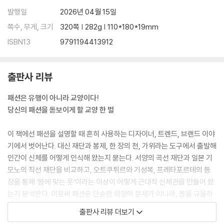
발행일
2026년 04월 15일
쪽수, 무게, 크기
320쪽 | 282g | 110*180*19mm
ISBN13
9791194413912
출판사 리뷰
패션은 유행이 아니라 교양이다!
당신의 패션을 돋보이게 할 교양 한 벌
이 책에선 패션을 설명할 때 흔히 사용하는 디자이너, 트렌드, 브랜드 이야
기에서 벗어난다. 대신 재단과 봉제, 한 장의 천, 가위라는 도구에서 출발해
인간이 신체를 어떻게 인식해 왔는지 묻는다. 서양의 곡선 재단과 일본 기
모노의 직선 재단을 비교하고, 오트쿠튀르와 기성복, 프레타포르테의 등
장을 통해 ‘몸에 맞는 옷’이라는 이상이 어떻게 근대적 신체관을 만들어 왔
는지 분석한다. 이로써 패션은 단순한 외양의 문제가 아니라, 몸을 규율하
고 해석하는 방식이라는 점을 분명히 한다.
출판사 리뷰 더보기