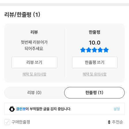
이어서 패션이 학문 대상으로 인정받지 못한 이유를 세 키워드로 짚는다.
찰나성, 일상성, 여성성이다. 패션은 변덕스럽고, 일상적이며, 오랫동안 여
리뷰/한줄평
1
성의 영역으로 여겨져 왔다. 그 결과 패션은 예술이나 철학, 역사 연구에서
주변부로 밀려났다. 그러나 저자는 바로 그 지점에서 질문을 뒤집는다. 왜
일상적인 것은 가치가 없는가? 왜 여성과 결부된 것은 깊이가 없다고 여겨
리뷰
한줄평
졌는가? 패션을 둘러싼 평가 기준 자체가 근대적 가치관의 산물이라는 점
10.0
첫번째 리뷰어가
을 드러내며, 패션이 배제되어 온 역사를 비판적으로 살핀다.
되어주세요.
옷장 속에 갇혀 있던 패션을 지성의 영역인 책상 위로!
리뷰 쓰기
한줄평 쓰기
또한, 패션이 예술과 만나는 지점도 집요하게 탐구한다. 미술관과 박물관
혜택 및 유의사항
혜택 및 유의사항
에서 열리는 패션 전시는 무엇을 보여주고 감추는지, 패션은 언제 ‘작품’이
되고, 언제 ‘상품’으로 남는지. 특히 샤넬이라는 이름이 갖는 상징성과 평가
리뷰
0
한줄평
1
의 구조, 패션을 설명하는 언어와 비평의 문제를 다루는 장에서는, 패션을
둘러싼 담론이 얼마나 사회적 합의와 권력에 의해 형성되는지도 드러내 보
여준다. 이는 패션뿐 아니라 현대 예술 전반을 이해하는 데 유용하다
클린봇
이 부적절한 글을 감지 중입니다.
설정
.
책의 후반부는 패션과 노동, 특히 여성 노동의 문제로 시선을 확장한다. ‘바
구매한줄평
추천순
느질하는 여자’는 정말로 사라졌는가? 패션 산업의 화려함 뒤에 가려진 생