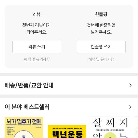
--- p. 129 「3장 약을 줄일수록 살아난다」 중에서
“무작정 약에 의존하기보다 생활환경, 인간관계, 가족관계를 먼저 고려한
다.”
리뷰
한줄평
남성호르몬의 재료인 콜레스테롤 수치가 낮으면 특히 남성 고령자는 활력
이 떨어집니다. 중장년에 스타틴을 쓰면 발기부전(ED)이 되기도 할 정도
첫번째 리뷰어가
첫번째 한줄평을
특히 복수의 질병을 가진 고령자들은 먹는 약의 종류도 많은데, 환자들을
되어주세요.
남겨주세요.
로 남성호르몬 분비량이 줄어듭니다. 스타틴은 순환기내과 의사에게 좋은
진료해보면 다약제 복용(폴리파머시, poly-pharmacy)이 오히려 몸에
약일지 모르지만, 호르몬 의학에서 보면 나쁜 약입니다. 콜레스테롤이 지
악영향을 끼친다는 것이다. 실제로 혈압을 낮추기 위해 이뇨제를 복용하면
리뷰 쓰기
한줄평 쓰기
나치게 줄어들면 세포막이 약해져 면역 기능이 떨어지니까요.
서 죽어가던 환자는 오히려 약을 끊고 다시 일을 하러 나갈 정도로 몸이 회
--- p. 188 「4장 ‘기준치’가 수명을 단축한다」 중에서
복되었다고 한다.
혜택 및 유의사항
혜택 및 유의사항
있었어요. 약이 메가히트 상품이 된다는 것을 알게 된 것입니다. 그래서 제
“의사에게 처방받은 대로 약을 많이 먹으면 오히려 건강을 해치고 수명이
약회사가 점점 커졌어요. ‘이 병을 고치기 위해 이런 약을 만들자’가 아니라
줄어들 수도 있다. 건강하게 장수하고 싶다면 몸과 마음을 의료에 지나치
‘이 화합물은 어디에 쓸 수 있을까’라는 관점에서 연구를 시작해서 ‘이 약은
배송/반품/교환 안내
게 의존하지 않아야 한다.”라고 주장하는 의사들은 어떤 근거를 가지고 이
이 병에 쓸 수 있네’가 되면 가능한 많은 사람들에게 쓰기 위한 마케팅을 합
렇게 말하는 걸까?
니다.
이 분야 베스트셀러
--- p. 245 「5장 약으로 ‘마음의 병’ 자체는 고칠 수 없다」 중에서
내 몸을 의사에게 맡기지 마라
“콜레스테롤 수치를 낮추는 약을 먹으면 결과적으로 면역 기능이 떨어진
다.” 콜레스테롤이 지나치게 줄어들면 세포막이 약해지고, 콜레스테롤이