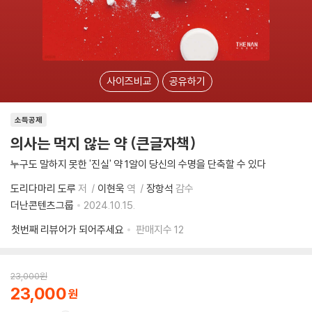
사이즈비교
공유하기
소득공제
의사는 먹지 않는 약 (큰글자책)
누구도 말하지 못한 '진실' 약 1알이 당신의 수명을 단축할 수 있다
도리다마리 도루
저
이현욱
역
장항석
감수
더난콘텐츠그룹
2024.10.15.
첫번째 리뷰어가 되어주세요
판매지수
12
23,000
원
23,000