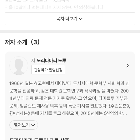
들여다본 다음, “이제 됐습니다. 집에 가서 푹 쉬시면 며칠 뒤에 나을 것입
약을 10알이나 먹는데 나아지지 않는다면 의심해봅니다
니다.”라고 말하면 어떨까? 몸이 안 좋아 병원에 가서 진료를 받는데, 진단
약에 의존하면 삶의 질이 떨어집니다
목차 더보기
만 하고 약을 처방해주지 않는 의사가 있다면 어떨까? 장항석 교수(연세대
치매약은 사실상 거의 효과가 없습니다
학교 의과대학 외과학)는 감수의 글에서 “꼭 필요한 약 외에 환자들이 복
수면제를 먹지 말고 환경을 바꿔보세요
용하는 약들 중에는 약이라고 인정할 수 없는 것들도 수없이 많다.”라면서,
의료의 목적은 연명이 아니라 잘 사는 것입니다
저자 소개
3
“그러한 약들은 중단할 것을 권유한다.”라고 말한다. 현실적으로 의사와
효과가 확실하지 않은데도 처방하는 약이 있습니다
환자 모두 약을 먹지 않기로 결심하기란 어려운 일이다.
나에게 꼭 필요한 약이 무엇인지 알아야 합니다
저
도리다마리 도루
환자들은 우선 관련 지식이 부족하기에 약을 먹지 않겠다고 말하기 어렵
2장 │ 비싼 약, 효과도 더 좋을까?
관심작가 알림신청
다. 그리고 의사들의 발목을 잡고 있는 것은 ‘진료 가이드라인’이다. 혈압,
콜레스테롤, 혈당은 각각의 기준치가 있고, 그 이하를 목표로 해야 한다고
코로나19에 특별한 치료제는 필요 없습니다
1966년 일본 효고현에서 태어났다. 도시샤대학 문학부 사회 학과 신
적혀 있으니, 그것을 무시하고 약을 줄이거나 처방하지 않는 데는 엄청난
체력만 유지하면 바이러스는 알아서 죽습니다
문학을 전공하고, 같은 대학원 문학연구과 석사과정 을 마쳤다. 200
용기가 필요하다. ‘왜 기준치를 달성하지 못했는가?’라는 지적에 대응할 수
효과보다 부작용을 더 따져야 할 약이 있습니다
4년부터 의료 문제 전문 기자로 활동하고 있 으며, 타미플루 기부금
있어야 하기 때문이다. 환자뿐만 아니라 의사조차 한번 먹기 시작하면 평
코로나19 백신, 모든 연령이 맞을 필요는 없습니다
문제, 임플란트 재사용 의혹 등의 특종 기사를 발표했다. 《주간문춘》,
생 끊을 수 없다고 말하는 약, 우리는 과연 평생 약을 먹어야만 살아갈 수
백신이 오히려 코로나19 공포증을 부추깁니다
《여성세븐》 등에 기사를 투고 해왔으며, 2015년에는 《신약의 함정
있을까? 이러한 궁극적인 질문에 대해 5명의 의사들의 이야기를 들어본
약과 치료법은 사람마다 달라야 합니다
자궁암, 치매…10조 엔 의 어둠》으로 제4회 일본의학저널리스트협
펼쳐보기
다.
백신 후유증은 분명 있습니다
회상 대상을 수상 했다. 그 외에 지은 책으로 《의학부》, 《도쿄대 의학
백신 후유증으로 정신과 약을 먹는 사람들이 늘어났습니다
부》(공저), 《코로나19 백신 누구도 말하지 못한 ‘진실’》, 《코로나19