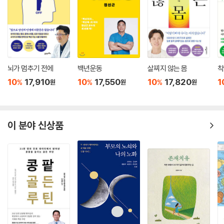
재료가 되는 남성호르몬 분비량도 줄어들기 때문이다. 약을 처방할 때는
이런 것도 종합적으로 고려하여 판단해야 한다. 내분비과에서 치료를 위해
처방하는 약이 호르몬 쪽에는 나쁜 영향을 끼칠 수도 있기 때문이다. 이런
점에서 모든 질병에 대처할 수 있는 약이란 애초에 없다는 것을 인식하는
것이 중요하다.
뇌가 멈추기 전에
백년운동
살찌지 않는 몸
착
약에 의존하는 현상은 오랜 고정관념과 사회제도, 의료교육에 이르기까지
10
17,910
10
17,550
10
17,820
1
%
%
%
원
원
원
수많은 문제들이 얽혀서 나타난다. 하지만 무엇보다도 중요한 것은 의사와
환자의 관계이다. 의사가 환자의 질병이 아닌 환자의 삶을 중심으로 진단
하고, 환자 역시 의사를 약만 처방해주는 사람이 아니라 자신의 몸 상태에
대해 의논할 수 있는 상대로 인식하는 것이다.
이 분야 신상품
이 책의 의사들은 치료제 중에서도 불필요한 것이 있다고 말하지만 모든
병에 대해 약 처방을 부정하는 것은 아니다. 다만 경미한 수준의 증상에 대
해 약물치료를 한다든가, 부작용이나 환자의 삶의 질은 고려하지 않고 관
행적으로 처방하는 약의 폐해는 사라져야 한다고 말한다.
1장 │ 생활환경을 개선하면 약은 ‘빼기’가 가능하다-모리타 히로유키
‘혈압약은 죽을 때까지 먹어야 한다’는 말은 거의 불변하는 진리처럼 받아