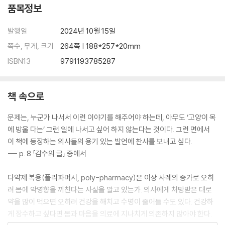
품목정보
발행일
2024년 10월 15일
쪽수, 무게, 크기
264쪽 | 188*257*20mm
ISBN13
9791193785287
책 속으로
문제는, 누군가 나서서 이런 이야기를 해주어야 하는데, 아무도 ‘고양이 목
에 방울 다는’ 그런 일에 나서고 싶어 하지 않는다는 것이다. 그런 면에서
이 책에 등장하는 의사들의 용기 있는 발언에 찬사를 보내고 싶다.
--- p. 8 「감수의 글」 중에서
다약제 복용(폴리파머시, poly-pharmacy)은 이상 사례의 증가로 오히
려 몸에 악영향을 끼친다는 사실을 알고 있는가. 의사에게 처방받은 대로
약을 많이 먹으면 오히려 건강을 해치고 수명이 줄어들 수도 있다. 건강하
게 장수하고 싶다면 몸과 마음을 의료에 지나치게 의존하지 않아야 한다.