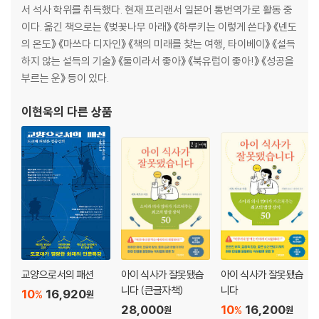
서 석사 학위를 취득했다. 현재 프리랜서 일본어 통번역가로 활동 중
이다. 옮긴 책으로는 《벚꽃나무 아래》 《하루키는 이렇게 쓴다》 《넨도
약으로 혈당이 너무 많이 내려가면 알츠하이머 위험률이 올라갑니다
의 온도》 《마쓰다 디자인》 《책의 미래를 찾는 여행, 타이베이》 《설득
혈당치를 내리는 데는 ‘약보다 운동’이 더 좋습니다
하지 않는 설득의 기술》 《둘이라서 좋아》 《북유럽이 좋아!》 《성공을
내 상태가 좋다고 느껴지면 스스로 약을 줄입니다
부르는 운》 등이 있다.
지금의 즐거움을 버리면서까지 치료하지 마세요
약의 효과 못지않게 해로움을 검증하는 연구가 필요합니다
이현욱
의 다른 상품
고령자일수록 과다 처방에 노출됩니다
골다공증 약을 먹고 식욕이 없어지면 오히려 뼈가 약해집니다
약에만 의지하면 면역력을 높일 수 없습니다
간 기능이나 신장 기능이 떨어지면 약이 ‘너무 잘 듣는다’
약을 먹고 수치는 정상인데 왜 컨디션은 안 좋을까요?
장수가 늘어난 것은 약과 의료 덕분이 아닙니다
약은 줄이고 삶의 질은 늘려주세요
5장 │ 약으로 ‘마음의 병’ 자체는 고칠 수 없다
교양으로서의 패션
아이 식사가 잘못됐습
아이 식사가 잘못됐습
우울증에 대한 인식을 바꿔야 합니다
니다 (큰글자책)
니다
10
16,920
%
원
모든 병을 약으로 고치려는 인식이 문제입니다
28,000
10
16,200
%
원
원
정신과 약은 신체적인 부작용을 동반합니다