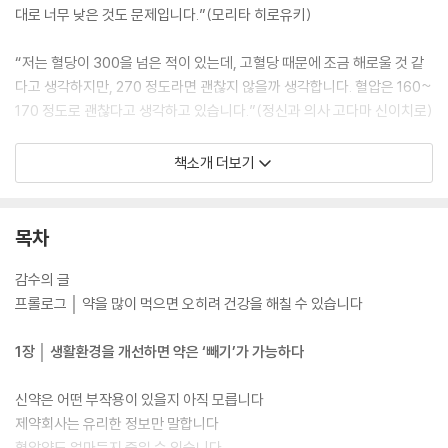
대로 너무 낮은 것도 문제입니다.”(모리타 히로유키)
“저는 혈당이 300을 넘은 적이 있는데, 고혈당 때문에 조금 해로울 것 같
다고 생각하지만, 270 정도라면 괜찮지 않을까 생각합니다. 혈압은 160~
170 정도로 괜찮다고 생각하고 있습니다.”(정신과 의사 고다마 신이치로)
50대 이후가 되면 각종 건강검진을 통해 우리 몸의 신진대사에 관여하는
책소개 더보기
호르몬이나 콜레스테롤, 혈압, 혈액 속의 당 수치 등을 재고, 기준치에 떨
어지면 약을 처방받는 것이 의료의 공식과 마찬가지다. 더구나 병원에 가
서 진료를 받기도 쉽고 약도 쉽게 처방받을 수 있는 상황에서는 가벼운 감
목차
기 증세로도 한 번에 처방받는 알약의 개수는 6알 가까이 된다. 거기에 더
해 상시적으로 복용하는 약이 있다면 10알을 먹는 것도 어렵지 않다. 거기
감수의 글
에 더해 불면증이나 우울감, 스트레스를 줄이기 위한 정신과 약까지 처방
프롤로그 │ 약을 많이 먹으면 오히려 건강을 해칠 수 있습니다
받는다면 하루에 먹는 약의 개수는 15알이 넘어서고, 몸에 좋다는 각종 영
양제까지 먹는다면 밥보다 약을 더 많이 먹는다는 말이 과장이 아닌 상황
1장 │ 생활환경을 개선하면 약은 ‘빼기’가 가능하다
에 이른다. 그렇다면 여기서 생각해봐야 한다. 약 때문에, 약 덕분에 과연
내 몸이 좋아지고 있는가?
신약은 어떤 부작용이 있을지 아직 모릅니다
제약회사는 유리한 정보만 말합니다
감기 증세로 들른 병원에서 의사가 문진을 하고 청진기를 대보고 입속을
혈압약도 얼마든지 줄일 수 있습니다