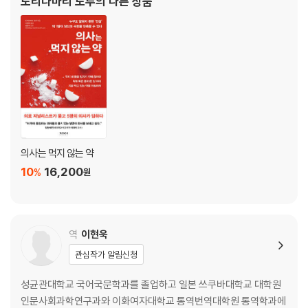
도리다마리 도루
의 다른 상품
‘해독’에서는 약에 의지하면 안 됩니다
백신 실패의 본질》(공저),
백신을 맞았는데 왜 폐렴에 걸렸을까요?
컨디션이 안 좋을 때는 약을 먹지 말고 그냥 쉬세요
3장 │ 약을 줄일수록 살아난다
의사는 약만 처방해주는 사람이 아닙니다
약은 늘리기는 쉬워도 줄이기는 어렵습니다
최종 목표는 약을 먹지 않는 것입니다
의사는 먹지 않는 약
중복되기 쉬운 약부터 줄여나갑니다
사실은 먹지 않는 약이 절반입니다
10
16,200
%
원
의사에게 약을 먹지 않겠다고 말해도 됩니다
혈당 조절은 나이에 따라 달라집니다
의학에는 약을 ‘끊어야 할 때’라는 개념이 없습니다
역
이현욱
나의 건강을 의사가 책임질 수는 없습니다
똑똑한 환자가 되어야 합니다
관심작가 알림신청
약도 얼마든지 해로울 수 있습니다
성균관대학교 국어국문학과를 졸업하고 일본 쓰쿠바대학교 대학원
인문사회과학연구과와 이화여자대학교 통역번역대학원 통역학과에
4장 │ ‘기준치’가 수명을 단축한다