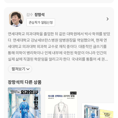
약 때문에 살이 찌면 결과적으로 수명이 단축됩니다
약을 먹더라도 인간관계 구축이 중요합니다
감수
장항석
우울증 약은 제약회사의 마케팅이 만들어낸 상품입니다
관심작가 알림신청
같은 약이라도 누구에게나 똑같은 효과가 나타나지는 않습니다
정신과 약은 치료제가 아닙니다
연세대학교 의과대학을 졸업한 뒤 같은 대학원에서 박사 학위를 받았
병을 보지 말고 환자를 봐야 합니다
다. 연세대학교 강남세브란스병원 암병원장을 역임했으며, 현재 연
질병을 만드는 사회는 약이 늘어날 수밖에 없습니다
세대학교 의과대학 외과학 교수로 재직 중이다. 대중적인 글쓰기를
통해 의학이 병리학이나 인체 내부에 국한된 학문이 아니라 인간의
의사 소개
실제 삶에 직결된 학문임을 알리고자 한다. 국내외를 통틀어 세 권의
의학 전문 학술서(공저)를 발간했고, 250여 편의 논문(SCI/SCIE 1
펼쳐보기
50편 이상)을 발표했다. 2018년, 월간 문예지 《시사문단》 소설 부문
신인상에 단편소설 <부에노스아이레스>가 당선되어 등단했다. 지은
장항석
의 다른 상품
책으로 도합 42년 전문의 형제가 알려주는