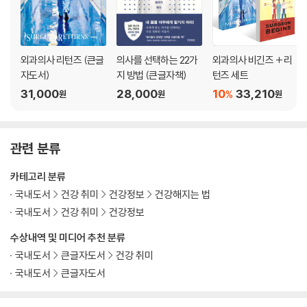
외과의사 리턴즈 (큰글
의사를 선택하는 22가
외과의사 비긴즈 + 리
자도서)
지 방법 (큰글자책)
턴즈 세트
31,000
28,000
10
33,210
%
원
원
원
관련 분류
카테고리 분류
국내도서
건강 취미
건강정보
건강해지는 법
국내도서
건강 취미
건강정보
수상내역 및 미디어 추천 분류
국내도서
큰글자도서
건강 취미
국내도서
큰글자도서