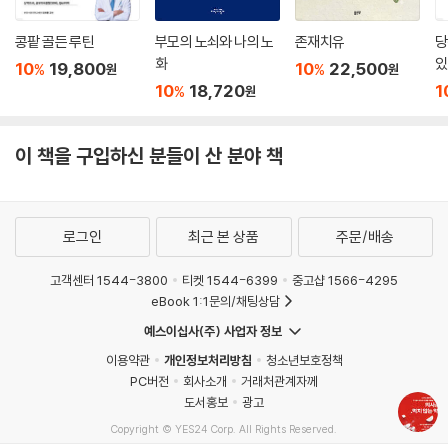
들인다. 혈압약과 세트로 따라오는 것이 또한 고지혈증 약, 즉 콜레스테롤
을 낮추는 약이다. 내과의 모리타 히로유키는 나이 들면 흔히 먹는 혈압약
콩팥 골든 루틴
부모의 노쇠와 나의 노
존재치유
당
과 콜레스테롤 억제제도 얼마든지 줄이거나 낮출 수 있다고 말한다. 아무
화
있
10
19,800
10
22,500
%
%
원
원
리 좋은 치료제라도 나이에 따라 환자의 환경에 따라, 심지어 계절에 따라
10
18,720
1
%
원
서도 바뀌어야 하는데, 의사와 환자 모두 ‘진료 가이드라인’에 얽매어 약을
중단하거나 끊는다는 개념조차 없는 것이 문제라는 것이다.
이 책을 구입하신 분들이 산 분야 책
2장 │ 비싼 약, 효과도 더 좋을까?-고다마 신이치로
코로나19로 인해 전 국민을 상대로 백신 접종을 하는 초유의 선택을 했다.
백신 자체도 초단기간에 개발되어 긴급승인을 받고 접종이 허락된 약이었
로그인
최근 본 상품
주문/배송
다. 그러나 코로나19 백신은 수많은 부작용을 동반하며 오히려 코로나에
대한 공포를 더욱 키웠다. 모든 약은 이런저런 부작용을 동반하는데, 의사
고객센터 1544-3800
티켓 1544-6399
중고샵 1566-4295
와 제약회사들은 이러한 부작용을 간과하거나 무시하는 경향이 있다. 외과
eBook 1:1문의/채팅상담
의 고다마 신이치로는 특히 비싼 신약의 경우 약의 효과보다는 부작용을
예스이십사(주) 사업자 정보
훨씬 더 면밀하게 따져보아야 한다고 경고한다.
이용약관
개인정보처리방침
청소년보호정책
PC버전
회사소개
거래처관계자께
3장 │ 약을 줄일수록 살아난다-나가오 가즈히로
도서홍보
광고
내과의 나가오 가즈히로는 모든 치료의 궁극적인 목적은 약을 먹지 않는
Copyright © YES24 Corp. All Rights Reserved.
상태를 만드는 것이라고 한다. 하지만 대부분의 의사들은 약을 먹는 것이
MATOM5