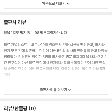
--- p. 11 「프롤로그」 중에서
책 속으로 더보기
그중에 가장 큰 문제는 의사들이 다약제 복용이 좋지 않다는 생각을 거의
하지 않는 거예요. 실제로 처방하는 입장에서는 이해되는 측면도 있습니
출판사 리뷰
다. ‘진료 가이드라인’이란 게 있잖아요. 혈압, 콜레스테롤, 혈당은 각각의
기준치가 있고, 그 이하를 목표로 해야 한다고 적혀 있으니 거기에 따르는
약을 1알도 먹지 않는 98세 초고령자가 있다
것이죠. 게다가 기준치를 달성하지 못하면 의사의 책임이라고 생각합니다.
--- p. 30 「1장 생활환경을 개선하면 약은 ‘빼기’가 가능하다」 중에서
의료 저널리스트는 코로나19를 겪으면서 약과 백신을 맹신하고, 의사와
환자 모두 약에 의존하는 현상에 대해 5인의 의사와 인터뷰를 하고 대담을
결국 백신은 코로나19 감염을 유사체험시키는 것이니까 인위적으로 여러
정리했다. 인터뷰에 참여한 5명의 의사들은 명문 의과대학을 나와 오랜 기
번 감염시킨 결과로 평소와 다른 이상한 증상이 나온다면 백신과 관련이
간 연구실이 아닌 의료 현장에서 환자들과 직접 소통하며 약에 대한 인식
있다고 생각하는 것이 자연스럽죠. 바이러스에 감염된 후유증이라고 하지
을 바꿔야 한다는 데에 한목소리를 낸다. 이들이 말하는 핵심은 다음 5가
만, 바이러스가 굉장히 약해져 있으니 원인으로 생각하기 어렵습니다.
지다.
--- p. 101 「2장 비싼 약, 효과도 더 좋을까?」 중에서
“신약(백신 포함)은 바로 먹지 말고 상황을 두고 본다.”
출판사 리뷰 더보기
혈압을 낮추고, 콜레스테롤을 낮추고, 혈당을 낮추고, 뭐든 수치를 낮추는
“약에 기대하기보다 먼저 면역력과 회복력을 키운다.”
약뿐이에요. 서양 약 중에 수치를 올리는 약은 거의 없고, 한방의 보약처럼
“약은 ‘제로(0)’가 이상적이다. 우선순위가 낮은 약부터 줄인다.”
기력을 보충하는 약도 서양 약에는 많지 않습니다. 환자들은 수치를 낮추
“혈압, 혈당 수치 등의 기준치에 연연하지 말고 몸 상태에 따라 약을 조절
리뷰/한줄평
0
는 약만 먹고 있어요. 강압제를 10종류나 먹는 사람도 있고요.
한다.”