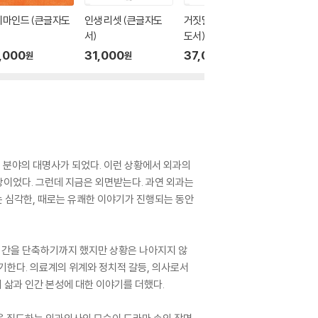
지마인드 (큰글자도
인생 리셋 (큰글자도
거짓말 구분법 (큰글자
매력이란
서)
도서)
글자도서
,000
31,000
37,000
43,0
원
원
원
ous) 분야의 대명사가 되었다. 이런 상황에서 외과의
상이었다. 그런데 지금은 외면받는다. 과연 외과는
로는 심각한, 때로는 유쾌한 이야기가 진행되는 동안
 기간을 단축하기까지 했지만 상황은 나아지지 않
기한다. 의료계의 위계와 정치적 갈등, 의사로서
 삶과 인간 본성에 대한 이야기를 더했다.