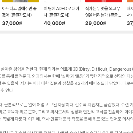
아프다고 말해주면 좋
이 땅에 ADHD로 태어
작가는 무엇을 쓰고 무
재
겠어 (큰글자도서)
나 (큰글자도서)
엇을 버리는가 (큰글자
서)
도서)
37,000
40,000
29,000
37
원
원
원
온 경험을 전한다. 현재 외과는 의료계 3D(Dirty, Difficult, Danger
를 통해 들려준다. 외과의사는 한때 ‘실력’과 ‘로망’ 가득한 직업으로 선망의 대
아갈 수 있을까. 저자는 이에 대한 질문과 성찰을 43개의 에피소드에 담았다. 때
수 있다.
다. 근본적으로는 일이 어렵고 고된 까닭이다. 갈수록 지원자는 급감했다. 수련
의료 교육과 의료 문화, 그리고 의사로서의 성장과 인간적 고뇌를 진솔하게 이야
 폭넓게 다룬다. 여기에, 역사 인물과 문학 작품을 통해 위트 있는 언어로 의사의