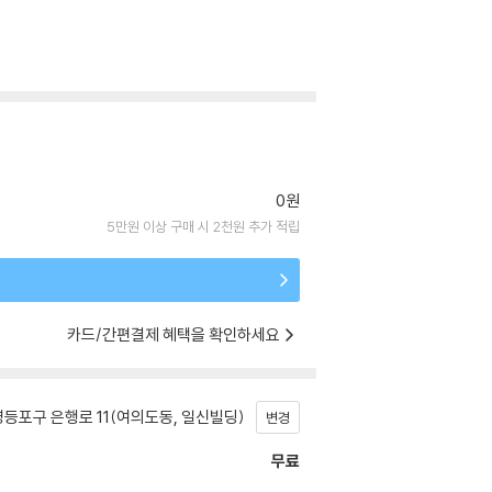
0원
5만원 이상 구매 시 2천원 추가 적립
카드/간편결제 혜택을 확인하세요
등포구 은행로 11(여의도동, 일신빌딩)
변경
무료