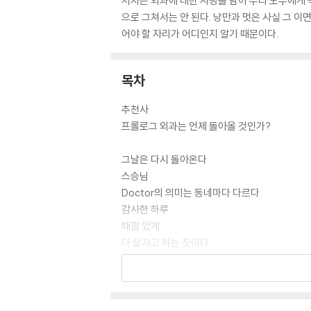
저자는 외과에 대한 사랑을 담아 우리 모두에게
으로 그쳐서는 안 된다. 낭만과 멋은 사실 그 이
어야 할 자리가 어디인지 알기 때문이다.
목차
추천사
프롤로그 외과는 언제 돌아올 것인가?
그날은 다시 돌아온다
스승님
Doctor의 의미는 동네마다 다르다
감사한 하루
때깔 있게
다 살자고 하는 짓이다
출세하기 어려운 몇 가지 이유
택시요금 병산제
치러야 할 값은 언제나 같다
지금 그 내무반 이름은 잊었지만