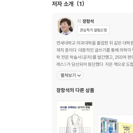
저자 소개
1
〈악마는 프라다를 입는다〉
세게 하지 않으면 아플 리도 없다
세월의 무게
저
장항석
생각을 담는 말
관심작가 알림신청
삶의 길
시험 문제
연세대학교 의과대학을 졸업한 뒤 같은 대학
Excellency
재직 중이다. 대중적인 글쓰기를 통해 의학이 
가라오케 가수
학 전문 학술서(공저)를 발간했고, 250여 편의
구관이 명관인가
레스>가 당선되어 등단했다
미래는 예측 가능할까?
펼쳐보기
바이러스와 오늘
오늘, 편작을 생각한다
장항석
의 다른 상품
추천도서 1
추천도서 2
《화성 연대기》
진경
불멸의 꿈
유전자 분석-Era of genome 그리고 SF 명작