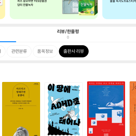
리뷰/한줄평
0
개
관련분류
품목정보
출판사 리뷰