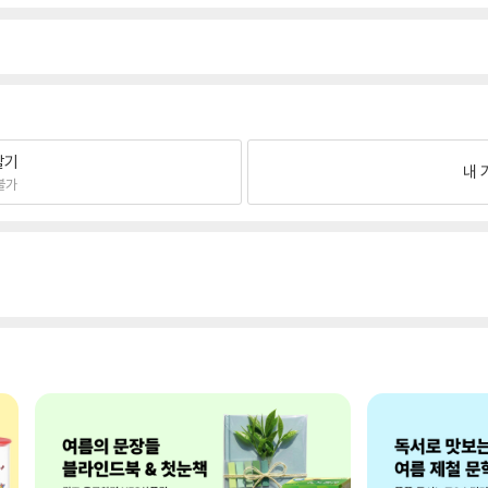
팔기
내 
불가