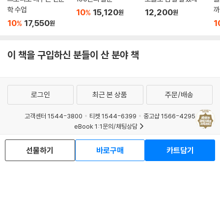
학 수업
까
--- p.207~208
10
15,120
12,200
%
원
원
10
17,550
1
%
원
이 책을 구입하신 분들이 산 분야 책
로그인
최근 본 상품
주문/배송
고객센터 1544-3800
티켓 1544-6399
중고샵 1566-4295
eBook 1:1문의/채팅상담
예스이십사(주) 사업자 정보
선물하기
바로구매
카트담기
이용약관
개인정보처리방침
청소년보호정책
PC버전
회사소개
거래처관계자께
도서홍보
광고
Copyright © YES24 Corp. All Rights Reserved.
MATOM10