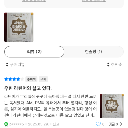
--- p.41
역에까지 널리 라틴어의 영향이 미쳤다. 이 외에도 라틴 문학 가운데 현대
인의 마음에도 울림을 주는 말, 뉴욕 자유의 여신상이 들고 있는 석판의 비
네르친스크는 오늘날 러시아 연방의 동시베리아 남부에 위치한 도시입니
밀, ‘경이로운 해’(1665~1666)와 ‘끔찍한 해’(1992) 등 세계사를 둘러싼
다. (…) 러시아와 청나라 사이에 국경을 둘러싼 분쟁이 벌어지기 시작했습
라틴어의 이모저모를 재미있게 소개한다.
니다. 이를 ‘청-러시아 국경 분쟁’이라고 합니다. 이 분쟁은 한동안 계속되
었지만, 양국 모두 평화적 해결을 원했습니다. 그래서 체결된 평화조약이
정치와 종교의 세계에도 라틴어의 흔적은 무궁무진하다. 링컨의 암살자는
네르친스크 조약입니다. 이 조약을 맺을 때 청나라와 러시아 사이의 교섭
암살 직전 라틴어로 ‘폭군은 언제나 이렇게 되리라’라고 외쳤으며, 영어 vo
은 라틴어로 이루어졌습니다. 그리고 조약은 라틴어, 러시아어, 만주어로
리뷰
2
한줄평
1
te(투표)의 어원은 라틴어 votum(부탁)이고 미국 대통령 취임식은 신전
작성되었습니다. 17세기 말 아시아에서도 라틴어가 외교의 장에서 사용되
에서 새[鳥]점을 치던 로마의 풍습에서 비롯되었으며, 정부(governme
었다는 사실을 알 수 있습니다. 실제 조문을 몇 가지 살펴보겠습니다.
구매리뷰
추천순
nt)와 사이버(cyber-)는 모두 라틴어로 ‘배를 조종하는 조타수’에서 유래
--- p.63
했다. 또 16세기 잉글랜드에서는 라틴어로 〈시편〉 한 구절을 암송할 수 있
종이책
구매
는가 여부로 재판 결과가 좌우되었으며(그래서 성직자가 일반인보다 죄가
이제 annus horribilis(끔찍한 해)에 대해서도 설명하겠습니다. (…) 실제
가벼웠다), 레퀴엠은 원래 망자를 위한 미사를 드릴 때 부르는 성가(聖歌)
우린 라틴어와 살고 있다.
로 1992년에는 여왕의 차남 앤드루 왕자(요크 공)가 아내와 별거하고, 장
에서 가장 먼저 나오는 단어가 requiem(‘안식을’이라는 뜻)이라는 지극
라틴어가 우리일상 곳곳에 녹아있다는 걸 다시 한번 느끼
녀 앤 공주는 이혼하고, 윈저성에 불이 나기까지 하는 등 왕실에 어두운 일
히 단순한 이유로 훗날 ‘진혼곡’이라는 의미를 갖게 되었다.
는 독서였다. AM, PM의 유래에서 부터 별자리, 행성 이
이 계속 일어났습니다. (…) 찰스 왕세자가 다이애나 비와 별거하기도 했습
름, 심지어 약들까지도.. 않 쓰는곳이 없는것 같다.영어 어
니다. 이 라틴어 문구에 사용된 horribilis(끔찍한)는 horreo(무서워하
라틴어는 과학 분야에서도 막대한 영향을 끼쳤다. 19세기의 유명한 수학
원이 라틴어에서 유래된것으로 나름 알고 있었고 단어유
다)의 파생어로, horreo는 영어 horror(공포), horrid(무서운), horrific
자 가우스도 『산술 연구』를 라틴어로 썼고, 뉴턴의 『프린키피아』나 페르마
래를 읽어가는 시간이 참 즐거웠다. 가볍게 읽으려고 했다
p*****5
2025.05.29.
신고
0
댓글
0
(끔찍한), horrendous(무시무시한), abhorrent(몹시 싫어하는) 등의
가 필사노트에 약간의 필사한것들이 적다보니 많아졌다.