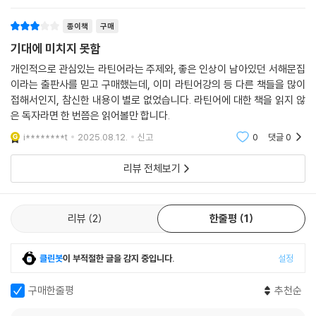
의 ‘마지막 정리’를 비롯해 갈릴레오, 케플러, 하비, 라이프니츠 등의 몇몇
어원이 됩니다. 어쩌다 보니 1992년이 ‘끔찍한’ 해라는 인상을 주게 되었
아쉬운 점은 마지막에 일본 안에서의 라틴어
저작들도 라틴어로 씌었다. 또한 로마 신들의 이름을 딴 태양계 행성들과
종이책
구매
지만, 사실 이 글을 쓰고 있는 저도 1992년생입니다. 태어난 해가 이런 말
태양(sol), 달(luna), 지구(Terra)―스필버그 감독의 영화 〈E.T.〉는 ‘ext
을 들으니 복잡한 마음도 들지만, 갈릴레오 갈릴레이의 명예 회복 등 역사
기대에 미치지 못함
ra+terrestrial’(지구 밖의 생명체)의 줄임말이다―그리고 열두 별자리
에 남을 만한 좋은 소식도 많았던 해였다고 해둡시다.
이름도 모두 라틴어에서 유래했다. 그뿐만 아니라 우주 만물을 구성하는
개인적으로 관심있는 라틴어라는 주제와, 좋은 인상이 남아있던 서해문집
--- p.71
이라는 출판사를 믿고 구매했는데, 이미 라틴어강의 등 다른 책들을 많이
물질의 이름(원소기호는 라틴어 이름의 머리글자를 딴 것)과 동식물 학명,
접해서인지, 참신한 내용이 별로 없었습니다. 라틴어에 대한 책을 읽지 않
인체의 기관과 영양물질, 질병과 약, 세균 등에 이르기까지, 라틴어에서 유
[이] 오벨리스크가 세워진 받침대에는 무솔리니와 이탈리아의 파시즘을
은 독자라면 한 번쯤은 읽어볼만 합니다.
래한 개념과 이름들은 헤아릴 수 없을 정도다.
찬양하는 글(〈Codex Fori Mussolini〉)이 라틴어로 씌어 있습니다. (…)
i********t
2025.08.12.
신고
0
댓글
0
“그때 신의 지령 혹은 의향으로 한 남자가 나타났다. 그는 유달리 뛰어난
쓸 만한 지식과 새로운 발견을 좋아하는 사람을 위한 일상의 퀘스트!
머리와 강고한 정신으로 모든 일을 용감하게 해내고 버틸 각오가 있었다.
리뷰 전체보기
인기 라티니스트와 함께 떠나는 라틴어 여행
성스러운 지성으로 쇠퇴하고 황폐해진 이 나라의 상황을 되돌릴 뿐만 아니
라 고대 로마인들이 ‘전 세계의 빛’으로 만들었던 그 이탈리아를 이 나라에
오늘날의 일상생활에서도 마찬가지다. 업무나 쇼핑, 거리에서 만날 수 있
부활시키려 계획하고 실행에 착수했다. (…) ”
리뷰
2
한줄평
1
는 라틴어가 많다. 매일 보는 ‘그 제품’, ‘그 기업’의 이름도 라틴어에서 유래
--- p.102~104
했을 수 있다. 이메일 Re:는 답장(reply)이 아니며, AM(오전)과 PM(오
후)은 라틴어를 생략한 형태다. 디지털, 데이터, 컴퓨터, 유비쿼터스, 팩시
클린봇
이 부적절한 글을 감지 중입니다.
설정
본래 라틴어로 requiem은 requies(휴식, 안식)가 변화한 것으로 ‘휴식
밀리, 알리바이, 어젠다, 프로파간다, 프로보노, 보너스, 메세나, 에고이스
을, 안식을’이라는 의미가 됩니다. requies의 quies 부분은 영어 quiet
트, 큐레이터, 프롤레타리아, 버스 등도 모두 라틴어에서 유래했다. 또 파
구매한줄평
추천순
(조용한), coy(수줍어하는)와 어원이 같습니다. 그렇다면 requiem(휴
운드(￡)는 천칭(libra), 반지름(r)은 광선(radius), etc.는 ~와 그 밖의