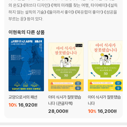
정치에 이용되는 라틴어
의 온도》 《마쓰다 디자인》 《책의 미래를 찾는 여행, 타이베이》 《설득
정부와 사이버와 조타수
하지 않는 설득의 기술》 《둘이라서 좋아》 《북유럽이 좋아!》 《성공을
부르는 운》 등이 있다.
제3장 라틴어와 종교
이현욱
의 다른 상품
성서 암송이 좌우한 재판
패션프루트는 ‘정열의 과일’이 아니다
크리스마스 캐럴의 라틴어
글로리아 인 엑셀시스 데오
채플과 아카펠라와 비옷
카푸치노의 어원이 된 수도회
레퀴엠은 원래 ‘진혼곡’이 아니었다?
주기도문과 ‘신경(信經)’
밸런타인데이의 유래는 진짜일까?
교양으로서의 패션
아이 식사가 잘못됐습
아이 식사가 잘못됐습
고디바 초콜릿 로고의 유래
니다 (큰글자책)
니다
10
16,920
%
원
라틴어로 쓰인 루터의 〈95개조 반박문〉
28,000
10
16,200
%
원
원
성 베드로 대성당에 새겨진 라틴어
모세상에 뿔이 난 이유