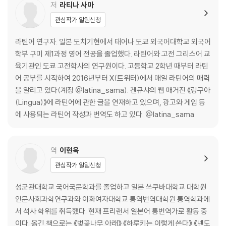
신대륙에까지 남은 로마 황제의 이름
저
라티나 사마
라틴어를 통해 밝혀진 콜럼버스의 항해
관심작가 알림신청
라틴아메리카와 라틴어
에도 시대와 로마시 공민권
라틴어 연구자. 일본 도치기현에서 태어나 도쿄 외국어대학교 외국어
네르친스크 조약에 쓰인 라틴어
학부 구미 제1과정 영어 전공을 졸업했다. 라틴어와 고전 그리스어 교
미국의 독립기념일이 새겨진 그 석판은?
육기관인 도쿄 고전학사의 연구원이다. 고등학교 2학년 때부터 라틴
‘경이로운 해’와 ‘끔찍한 해’
어 공부를 시작하여 2016년부터 X(트위터)에서 매일 라틴어의 매력
을 알리고 있다(계정 @latina_sama). 겐큐샤의 웹 매거진 《링구아
제2장 라틴어와 정치
(Lingua)》에 라틴어에 관한 글을 연재하고 있으며, 광고와 게임 등
에 사용되는 라틴어 작성과 번역도 하고 있다. @latina_sama
미국 정치에서 보이는 고대 로마의 흔적
토머스 제퍼슨이 동경한 언덕
신시내티에서 배우는 정치가의 사상
역
이현욱
뇌물을 싫어한 로마의 정치가들
관심작가 알림신청
대통령 암살자가 외친 라틴어
포에니 전쟁의 전술에서 배우자
성균관대학교 국어국문학과를 졸업하고 일본 쓰쿠바대학교 대학원
후보자는 ‘성실’해야 하고, 투표는 ‘부탁’하는 것이다
인문사회과학연구과와 이화여자대학교 통역번역대학원 통역학과에
대통령 취임식과 새점
서 석사 학위를 취득했다. 현재 프리랜서 일본어 통번역가로 활동 중
파시즘과 고대 로마
이다. 옮긴 책으로는 《벚꽃나무 아래》 《하루키는 이렇게 쓴다》 《넨도