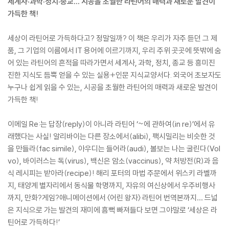
세계사·과학·정치·종교… 시공을 초월한 라틴어의 매력과 새로운 발견이
가득한 책!
세상이 라틴어로 가득하다고? 정말일까? 이 책은 우리가 자주 듣던 그 제
품, 그 기업의 이름에서 IT 용어에 이르기까지, 우리 주위 곳곳에 뜻밖에 숨
어 있는 라틴어의 흔적을 따라가면서 세계사, 과학, 정치, 종교 등 흥미진
진한 지식도 듬뿍 얻을 수 있는 실용+인문 지식교양서다. 외국어 초보자도
누구나 쉽게 읽을 수 있는, 시공을 초월한 라틴어의 매력과 새로운 발견이
가득한 책!
이메일 Re:는 답장(reply)이 아니라 라틴어 ‘~에 관하여(in re)’에서 유
래했다는 사실! 알리바이는 다른 장소에서(alibi), 팩시밀리는 비슷한 것
을 만들라(fac simile), 아우디는 들어라(audi), 볼보는 나는 굴린다(Vol
vo), 바이러스는 독(virus), 백신은 암소(vaccinus), 약 처방전(R)과 음
식 레시피는 받아라(recipe)! 해리 포터의 마법 주문에서 위스키 라벨까
지, 태양계 별자리에서 동식물 학명까지, 자유의 여신상에서 우주비행사
까지, 만화?게임?애니메이션에서 〈어린 왕자〉 라틴어 번역본까지… 드넓
은 지식으로 가는 발견의 재미에 흠뻑 빠져들다 보면 그야말로 ‘세상은 라
틴어로 가득하다!’