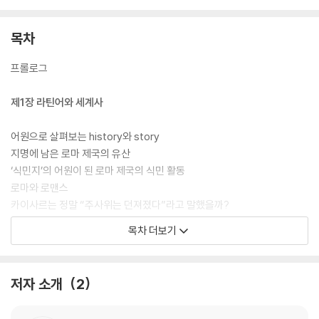
목차
프롤로그
제1장 라틴어와 세계사
어원으로 살펴보는 history와 story
지명에 남은 로마 제국의 유산
‘식민지’의 어원이 된 로마 제국의 식민 활동
로마와 로맨스
카이사르는 정말 “주사위는 던져졌다”라고 말했을까?
“브루투스, 너마저?”
목차 더보기
그리스, 아라비아, 라틴이 이어지다
락다운 상황에서 영업은 허용되는가?
〈동방견문록〉과 황금의 나라 지팡구
저자 소개
2
생생하게 전해지는 전염병의 공포
대항해 시대의 흔적, 오스트레일리아