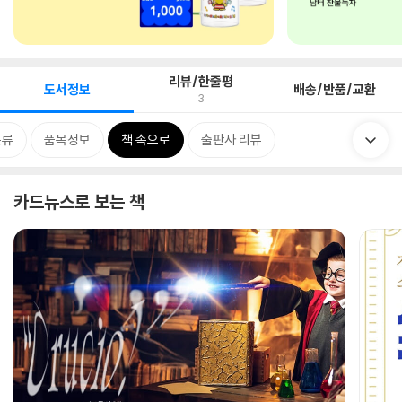
리뷰/한줄평
도서정보
배송/반품/교환
3
분류
품목정보
책 속으로
출판사 리뷰
카드뉴스로 보는 책