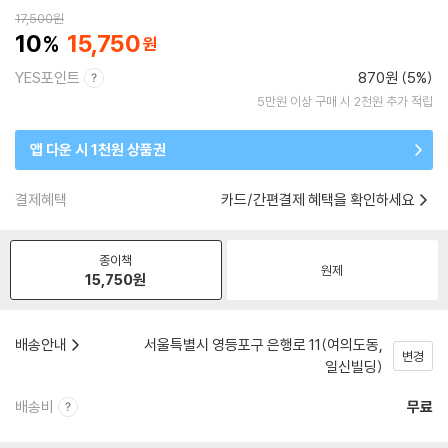
17,500
원
10
15,750
YES포인트
870원 (5%)
5만원 이상 구매 시 2천원 추가 적립
앱 다운 시 1천원 상품권
결제혜택
카드/간편결제 혜택을 확인하세요
종이책
원제
15,750
원
배송안내
서울특별시 영등포구 은행로 11(여의도동,
변경
일신빌딩)
배송비
무료