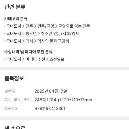
관련 분류
제4장 라틴어와 과학
카테고리 분류
대 플리니우스의 백과사전
국내도서
인문
인문/교양
교양으로 읽는 인문
고대의 타임캡슐, 폼페이의 최후
국내도서
청소년
청소년 인문/사회/경제
유명한 과학책은 라틴어로 씌었다
국내도서
역사
역사와 문화 교양서
관성의 법칙과 지동설도 라틴어로 발표되었다
페르마가 남긴 메모
수상내역 및 미디어 추천 분류
태양계의 라틴어
국내도서
미디어 추천
조선일보
12개 별자리의 라틴어
라틴어를 통해 원소를 보다
호모 사피엔스와 지미 헨드릭스, 흥미로운 라틴어 학명들
품목정보
학명을 알면 깊이 이해할 수 있다
인체에 숨어 있는 가자미와 쥐
발행일
2025년 04월 17일
아직 더 있다! 인체의 라틴어
쪽수, 무게, 크기
248쪽 | 314g | 130*210*17mm
라틴어에서 유래된 영양소 이름
ISBN13
9791194413301
라틴어에서 유래된 질병과 약
균의 이름이 된 라틴어
책 속으로