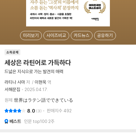
미리보기
사이즈비교
카드뉴스
공유하기
소득공제
세상은 라틴어로 가득하다
드넓은 지식으로 가는 발견의 매력
라티나 사마
저
이현욱
역
서해문집
2025.04.17.
원제
世界はラテン語でできている
8.0
판매지수
492
3
베스트
인문 top100 2주