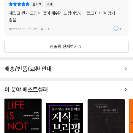
식을, 안식을)이 왜 진혼곡을 나타내는 말이 되었을까요? 그 답은 입당 성
것들(et cetera), 아우디는 들어라(audi), 볼보는 나는 굴린다(Volvo),
종이책
구매
가 첫머리 가사를 보면 알 수 있습니다. “Requiem aeternam dona ei
아식스(ASICS)는 ‘건강한 육체에 건전한 정신’, 바이러스는 독(virus), 백
재밌고 뭔가 교양이 많이 채워진 느낌이랄까... 들고 다니며 앍기
s, Domine, et lux perpetua luceat eis. (영원한 안식을 저들에게 주
신은 암소(vaccinus), 약 처방전(R)과 음식 레시피는 받아라(recipe)….
좋음.
소서, 주님, 끝없는 빛을 저들에게 비추소서.)”
--- p.123
h*****9
2025.04.23.
0
이 외에도, 해리 포터가 외치는 마법의 주문은 무슨 뜻일까? 위스키 라벨
에서 유명 대학 심벌까지 어떤 라틴어 문구들이 씌어 있을까? 만화ㆍ게임
불소의 원소기호 F가 유래된 라틴어명 fluorum도 흥미롭습니다. fluoru
ㆍ애니메이션에서 종종 만나는 라틴어는 무슨 뜻일까? 또 〈이상한 나라의
한줄평 전체보기
m은 fluo(흐르다)에서 왔는데, 여기에는 불소의 화합물인 형석이 관련되
앨리스〉 〈곰돌이 푸〉 〈호빗〉 〈어린 왕자〉 등 라틴어 번역본의 이모저모와
어 있습니다. 물질에 형석을 첨가하면 녹는점이 낮아져 액화하기 쉬워지기
‘새로 만들어지는’ 현대 라틴어 표현의 세계도 소개한다. 그리고 라틴어에
때문입니다. fluo에서 유래된 단어로는 영어 fluent(유창한) 등이 있습니
관심이 있거나 새롭게 배우고 싶은 사람을 위한 라틴어 회화책, 라틴어 뉴
배송/반품/교환 안내
다. 유창하고 거침없이 말하는 모습이 물 흐르듯 말하는 것처럼 보였음을
스 방송, 라틴어 대화 채널 등 실용적인 알찬 정보까지 친절하게 담았다. 이
알 수 있습니다. 그리고 fluid(유체)와 influence(영향) 등도 거슬러 올라
책을 읽은 독자라면 이제 ‘보이는 풍경’이 달라질 것이다.
가면 fluo가 나옵니다.
이 분야 베스트셀러
--- p.169
계획이나 의사일정을 가리키는 ‘어젠다’가 있습니다. 원래는 라틴어 agen
da로 ‘해야 할 일들’이라는 뜻입니다. 그런데 여기서 -nd-에 ‘되어야 하
는’이라는 의미가 들어 있습니다. 그래서 사람 이름인 어맨다(Amanda)
도 구조적으로 ‘사랑받아야 하는 사람’이라는 뜻이 됩니다. 전설이나 지도