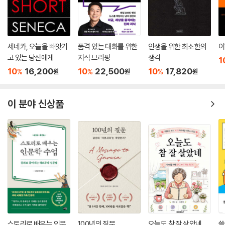
ㆍ도표의 범례를 의미하는 영어 legend도 원래는 ‘읽혀야 하는 것’이라는
뜻입니다. 프로파간다(propaganda)도 원래는 퍼뜨려야 한다는 뜻의 라
틴어였습니다.
--- p.195
세네카, 오늘을 빼앗기
품격 있는 대화를 위한
인생을 위한 최소한의
이
고 있는 당신에게
지식 브리핑
생각
1
[〈해리 포터〉 시리즈의] 저자인 J.K. 롤링이 대학에서 라틴어를 배웠기 때
10
16,200
10
22,500
10
17,820
%
%
%
원
원
원
문에 라틴어를 조합해 주문을 만드는 것은 어렵지 않았을 것으로 보입니
다. 주문을 살펴보면 먼저 상대를 괴롭히는 주문 ‘크루시오(Crucio)’가 있
습니다. 이 주문은 라틴어 ‘내가 괴롭힌다(crucio)’에서 유래했습니다.
이 분야 신상품
(…) 인물의 이름에도 라틴어가 숨어 있습니다. 엄격한 스네이프 선생님의
이름은 세베루스 스네이프(Severus Snape)로, 라틴어로 ‘엄격한’이라
는 뜻인 severus는 영어 severe(엄한, 엄격한)의 어원입니다. 늑대로
변신하는 리머스 루핀(Remus Lupin) 선생님의 이름 유래는 더 쉽습니
다. 성(姓)인 Lupin은 라틴어 lupinus(늑대의) 혹은 그것에서 유래된 영
어 lupine(늑대의)과 관계가 있을 것이고, 이름인 Remus는 앞에서도 언
급한 로마 건국 전설에서 늑대에게 길러진 레무스와 철자가 같습니다. 그
밖에도 기숙사 휴게실에 들어갈 때 필요한 암호 등 시리즈 전체에 걸쳐 다
양한 곳에서 라틴어가 사용되기 때문에 〈해리 포터〉 시리즈를 사랑하는 팬
이라면 라틴어를 알면 작품을 더 깊이 이해할 수 있을 것입니다.
스토리로 배우는 인문
100년의 질문
오늘도 참 잘 살았네
쓸