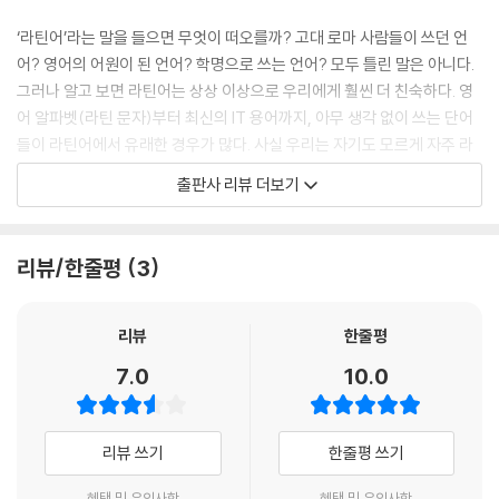
도 이 로맨스와 관련이 있습니다.
특별 대담 _ 야마자키 마리×라티나 사마
--- p.26~27
‘라틴어’라는 말을 들으면 무엇이 떠오를까? 고대 로마 사람들이 쓰던 언
어? 영어의 어원이 된 언어? 학명으로 쓰는 언어? 모두 틀린 말은 아니다.
호격은 누군가를 부를 때 사용되는 어형으로, 보통은 주격의 어형과 같지
그러나 알고 보면 라틴어는 상상 이상으로 우리에게 훨씬 더 친숙하다. 영
만(pater는 ‘아버지는’, Pater!는 ‘아버지여!’), 주격의 형태가 -us로 끝
어 알파벳(라틴 문자)부터 최신의 IT 용어까지, 아무 생각 없이 쓰는 단어
나는 제2변화 남성명사는 호격과 주격의 형태가 다릅니다. 예를 들면, ‘학
들이 라틴어에서 유래한 경우가 많다. 사실 우리는 자기도 모르게 자주 라
생은’은 ‘discipulus’이고, ‘학생이여!’는 ‘Discipule!’입니다. “브루투스,
틴어를 마주치고, 사용하고 있는 것이다. 이 책은 라틴어와 인류의 2000
출판사 리뷰 더보기
너마저?”라는 뜻의 라틴어 “Et tu, Brute?”의 Brute도 호격 ‘브루투스
년 발자취를 따라가면서, 드넓은 라틴어의 세계를 ‘세계사, 정치, 종교, 과
여!’의 형태입니다. 주격은 Brutus입니다.
학, 현대’라는 다섯 가지 테마로 나눠 소개한다.
--- p.35
리뷰/한줄평
3
라틴어는 죽은 언어가 아니라 지식으로 가는 문이다!
마그나 카르타(Magna Charta, 대헌장)는 중세에 제정되었지만, 실은 현
라틴어와 인류, 2000년의 발자취를 따라가다
대에도 화제가 된 적이 있습니다. 2020년 11월의 일입니다. 영국 잉글랜드
리뷰
한줄평
북부 브래드퍼드 근교에 사는 한 미용사가 코로나19로 락다운(도시 봉쇄)
라틴어는 로마 시대 이후로도 오랫동안 넓은 범위에 걸쳐 인류 역사에 커
7.0
10.0
이 되었는데도 미용실 영업을 계속하다가 1만 7000파운드나 되는 엄청난
다란 흔적을 남겼다. 이를테면 ‘-체스터’가 들어간 지명은 예전에 로마군이
벌금을 내게 되었습니다. 이때 마그나 카르타 제61조를 인용해 저항하며
쌓은 성과 요새가 있었음을 나타내며, 로마의 식민 지배는 영어 colony
벌금을 내지 않았다는 이야기입니다. (…) 제61조를 방패 삼아 락다운 중
(식민지)와 독일의 쾰른, 오드콜로뉴 향수에도 흔적을 남겼다. 또 유럽을
리뷰 쓰기
한줄평 쓰기
의 영업정지 명령에 저항하는 것은 가능할까요? 조문의 일부를 원문과 함
휩쓴 전염병의 공포와 ‘대항해 시대’의 흔적도 라틴어로 고스란히 전해지
께 살펴보겠습니다.
고 있다. 이후 아메리카 신대륙 곳곳과 중국ㆍ러시아ㆍ일본 등 아시아 지
혜택 및 유의사항
혜택 및 유의사항