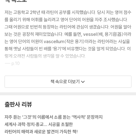
제5장 라틴어와 현대
저는 고등학교 2학년 때 라틴어 공부를 시작했습니다. 당시 저는 영어 점수
디지털, 데이터, 컴퓨터… IT 기술에 숨어 있는 라틴어
를 올리기 위해 어휘를 늘리려고 영어 단어의 어원을 자주 조사했습니다.
어젠다에서 메세나까지, 라틴어 외래어
그때 어원으로 빈번히 등장하는 라틴어에 관심이 생겼습니다. 어원을 알아
아직 더 있다! 에고이스트, 큐레이터, 프롤레타리아
보는 것은 굉장히 재미있었습니다. 예를 들면, vessel(배, 용기容器)이라
라틴어에서 유래된 상품명과 회사명
는 영어 단어의 어원이 vascellum(작은 용기)이라는 라틴어라는 사실을
아우디, 볼보, 프리우스… 자동차업계와 라틴어
통해 옛날 사람들이 빈 배를 ‘용기’에 비유했다는 것을 알게 되었습니다. 이
위스키 라벨에서 대학교 문장까지
렇게 오래전 사람들의 생각을 알 수 있었습니다.
해리 포터의 마법 주문
--- p.10
도쿄 디즈니 리조트와 파리 디즈니랜드
라틴어는 ‘살아’ 있다! 라틴어 대화의 세계
‘로마’와 관련된 어원을 가진 단어는 지명뿐만 아니라 다양한 지역의 현대
책 속으로 더보기
〈이상한 나라의 앨리스〉에서 〈곰돌이 푸〉까지, 라틴어로 번역되는 아동문
어에서도 찾아볼 수 있습니다. 그중 대표적인 것이 바로 로맨스(romanc
학
e)입니다. (…) romance의 어원은 라틴어 romanice(속어로)입니다.
〈어린 왕자〉 라틴어 번역본의 뜻밖의 이점
(…) 로마 제국에는 책을 쓸 때나 격식을 차려야 하는 곳에서 사용하는 문
출판사 리뷰
라비올리, 핫도그, 바텐더… 라틴어 단어 만들기
어인 고전 라틴어 외에 시민들이 일상생활의 대화에 쓰는 속어도 있었습니
라틴어로 말하는 뉴스가 있다!
다. (…) 그렇다면 우리는 왜 ‘로맨스’나 ‘로맨틱’이라는 단어에서 연애와 같
자주 듣는 ‘그것’의 이름에서 소름 돋는 ‘역사적’ 문장까지
일본 여행에서 만날 수 있는 거리의 라틴어
은 것을 연상할까요? 그 이유는 속어로 쓰인 문학작품에서 연애를 볼 수 있
세계사·과학·정치·종교… 시공을 초월한
만화, 게임, 애니메이션과 라틴어
었기 때문입니다. (…) 프랑스어 roman(소설)과 독일어 Roman(소설)
라틴어의 매력과 새로운 발견이 가득한 책!