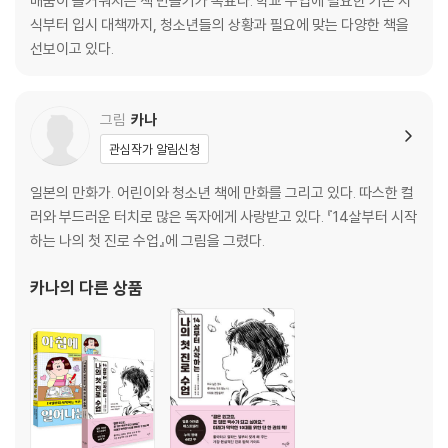
배움이 즐거워지는 책 만들기가 목표다. 학교 수업에 필요한 기본 지
무료 서비스는 왜 무료일까?
식부터 입시 대책까지, 청소년들의 상황과 필요에 맞는 다양한 책을
카드의 종류
선보이고 있다.
캐시리스 사회
가상 화폐
그림
카나
제2장 돈과 세상의 시스템
관심작가 알림신청
돈을 알면 세상이 보인다
일본의 만화가. 어린이와 청소년 책에 만화를 그리고 있다. 따스한 컬
은행은 어떻게 돈을 벌까?
러와 부드러운 터치로 많은 독자에게 사랑받고 있다. 『14살부터 시작
은행은 왜 있을까?
하는 나의 첫 진로 수업』에 그림을 그렸다.
은행은 안 망할까?
한국은행, 어디까지 알고 있니?
카나
의 다른 상품
국가가 쓰는 돈은 어떻게 결정할까?
사회 보장 제도란 무엇일까?
국채란 무엇일까?
국채는 왜 발행하는 걸까?
경기 정책이란 무엇일까?
기업의 역할