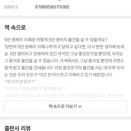
투자의 기본
ISBN13
9788958070085
투자할 때 주의할 점
투자의 종류
책 속으로
투자할 때 꼭 알아야 할 것
5만 원짜리 지폐로 어떻게 5만 원어치 물건을 살 수 있을까요?
제5장 부의 불평등
‘당연히 5만 원짜리 지폐니까’라고 답하고 싶다면, 다시 한번 생각해 보세
요. 5만 원이라고 인쇄되어 있긴 하지만 그냥 종잇조각일 뿐인데, 우리는
한쪽으로 치우친 부
그 종이로 물건을 살 수 있습니다. 가게에서도 그냥 종이일 뿐인데 자연스
자본주의의 원동력
럽게 받고 물건을 건네줍니다. 이런 종잇조각이 물건을 사는 데 두루 쓰이
사회주의란 무엇일까?
는 것은 우리 모두가 ‘이건 돈이다’라고 이해하고 있기 때문입니다.
자본주의의 그림자
“왜 이게 돈일까?”
비정규직 노동자의 증가
“모두가 그걸 돈이라고 생각하니까.”
상대적 빈곤
논리적인 답처럼 느껴지지 않겠지만, 이것이 돈의 본질입니다. 반짝반짝
최저 시급은 계속 올라야 할까?
빛나는 금화를 보면 누구나 가치 있다고 생각합니다. 금화는 먹을 수도 없
저출생·고령화가 경제에 미치는 영향
책 속으로 더보기
는데 말이죠.
코로나19와 경제
왜 그럴까요? 금화로 먹을 것을 살 수 있을 뿐만 아니라 다른 다양한 것과
계속해서 늘어나는 국가 부채
교환할 수 있기 때문입니다. 지폐도 마찬가지입니다. 이것을 ‘돈의 범용
사회를 바꾸는 아이디어
출판사 리뷰
성’이라고 합니다. 범용성이란 여러 분야나 용도로 널리 쓰이고 교환할 수