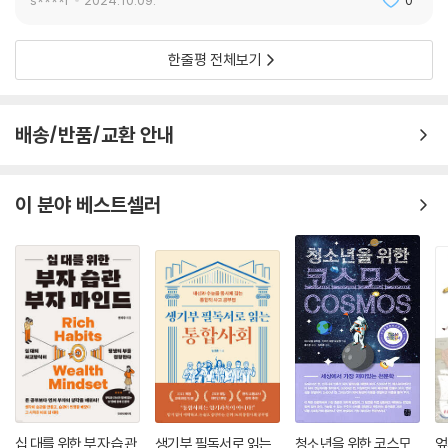
s****r
2024.10.09.
0
한줄평 전체보기
배송/반품/교환 안내
이 분야 베스트셀러
십 대를 위한 부자 습관,
생기부 필독서로 읽는
청소년을 위한 코스모
엎