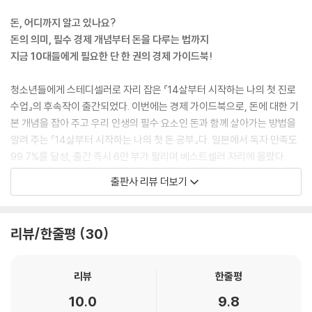
환경 문제와 자본주의
있는 성질을 말해요. 무엇과도 교환할 수 있다는 것은 무엇이든 살 수 있다
세계를 바꾸는 SDGs
돈, 어디까지 알고 있나요?
는 뜻입니다.
기업에 필요한 도덕성
돈의 의미, 필수 경제 개념부터 돈을 다루는 법까지
그렇다면 사랑도 돈으로 살 수 있을까요?
정의롭고 따뜻한 사회로
지금 10대들에게 필요한 단 한 권의 경제 가이드북!
이것은 꽤 근본적인 질문입니다. 우리는 흔히 ‘사랑은 돈으로도 살 수 없
다’라고 말하지요. 그렇다면 예를 들어 볼까요? 내가 호감을 느끼는 사람이
제6장 미래의 너에게 하고 싶은 말
청소년들에게 스테디셀러로 자리 잡은 『14살부터 시작하는 나의 첫 진로
두 명 있다고 가정해 봅시다. 한 사람은 데이트를 할 때 주로 값싼 프랜차이
수업』의 후속작이 출간되었다. 이번에는 경제 가이드북으로, 돈에 대한 기
즈 식당에 가고, 가끔은 라면을 먹기도 합니다. 가까운 거리는 항상 걸어서
돈을 벌고 쓰는 법
본 개념을 잡아 주고 우리 인생의 필수 요소인 돈과 함께 살아가는 방법을
다니죠. 반면 다른 한 사람은 스포츠카를 타고 다니면서 비싼 프렌치 레스
어른은 얼마나 벌까?
알려 주는 『14살부터 시작하는 나의 첫 돈 공부』다. 일본에서 독자 만족도
토랑에 데리고 갑니다. 다음 데이트 때는 테마파크에 가자고 하네요.
어떤 일을 해야 안정적일까?
99.7%를 달성, 출간 즉시 6만 부가 팔리며 베스트셀러 자리에 올랐다.
자, 여러분은 어떤 사람에게 더 마음이 가나요? 여러분의 판단에 ‘돈’이라
100세 시대에 돈을 번다는 것
출판사 리뷰 더보기
는 요소가 영향을 줄까요? 돈이라는 것은 굉장히 신기한 존재입니다. 인생
고마움을 모으기
이 책은 총 6장으로 구성되어(‘돈이란 무엇일까?’ ‘돈과 세상의 시스템’ ‘우
에 큰 영향을 미치죠. 하지만 돈에 휘둘리는 인생은 굉장히 공허해요.
돈을 잘 버는 사람은 어떤 사람일까?
리의 생활과 돈’ ‘돈과 잘 사귀는 법’ ‘부의 불평등’ ‘미래의 너에게 하고 싶은
영화 역사에서 가장 중요한 인물 중 하나로 손꼽히는 배우 찰리 채플린은
새로운 가치를 제공하는 사람
말’) 돈과 경제 개념에 관한 주제를 폭넓게 다루면서 청소년들이 어떤 인생
리뷰/한줄평
30
이런 말을 남겼습니다. “인생에는 세 가지만 있으면 된다. 희망과 용기와
나를 성장시키는 세 가지 자산
을 살 것인지, 어떤 사회를 만들어 갈 것인지에 대한 심도 깊은 질문을 던진
약간의 돈.”
돈을 잘 버는 사람이 빠지기 쉬운 함정
다.
여러분의 인생에 필요한 ‘약간의 돈’은 얼마인가요? 이 금액은 사람마다 다
연봉이 높으면 행복할까?
리뷰
한줄평
를 거예요. 돈이 많다고 해서 무조건 행복한 건 아닙니다. 반대로 돈이 너무
가격과 가치의 차이
이 책의 목표는 독자들이 돈을 보는 시야를 넓히고 돈에 휘둘리지 않고 주
10.0
9.8
없어도 행복하기는 어렵겠지요.
돈 잘 쓰는 법
체적으로 돈을 다룰 수 있는 사고와 방법을 터득하도록 돕는 것이다. 돈에