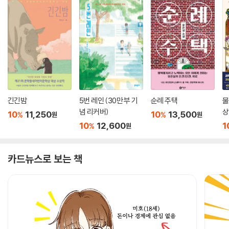
긴긴밤
5번 레인 (30만 부 기
순례 주택
물
념 리커버)
상
10
11,250
10
13,500
%
%
원
원
10
12,600
1
%
원
카드뉴스로 보는 책