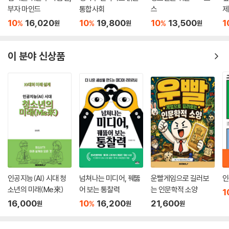
부자 마인드
통합사회
스
제
10
16,020
10
19,800
10
13,500
1
%
%
%
원
원
원
이 분야 신상품
인공지능(AI) 시대 청
넘쳐나는 미디어, 꿰뚫
운빨게임으로 길러보
인
소년의 미래(Me來)
어 보는 통찰력
는 인문학적 소양
1
16,000
10
16,200
21,600
%
원
원
원