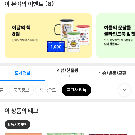
이 분야의 이벤트
8
리뷰/한줄평
도서정보
배송/반품/교환
30
류
품목정보
책 속으로
출판사 리뷰
이 상품의 태그
#독서지도안