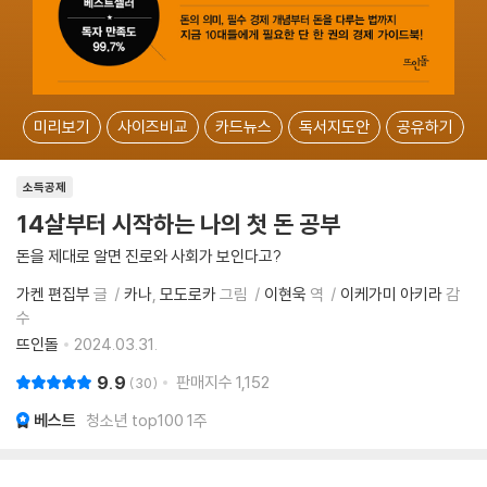
미리보기
사이즈비교
카드뉴스
독서지도안
공유하기
소득공제
14살부터 시작하는 나의 첫 돈 공부
돈을 제대로 알면 진로와 사회가 보인다고?
가켄 편집부
글
카나
모도로카
그림
이현욱
역
이케가미 아키라
감
수
뜨인돌
2024.03.31.
9.9
판매지수
1,152
30
베스트
청소년 top100 1주