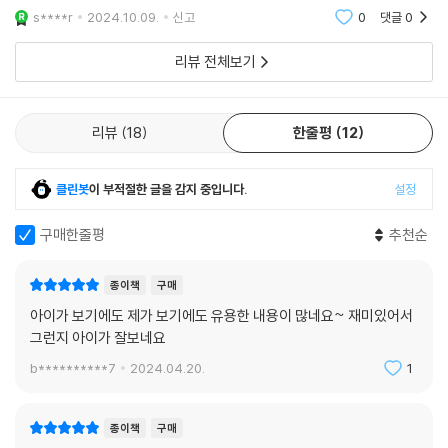
계좌로 입금돼요. 급여명세서 발급은 회사의 의무이기도 합니다. 그리고 1
편집자/작가)
s****r
2024.10.09.
신고
0
댓글
0
년에 몇 회 혹은 회사의 실적이나 사원의 근무성과에 따라 상여금을 지급
하는 경우도 있어요. 이 상여금에서도 세금과 사회보험료가 공제됩니다.
리뷰 전체보기
돈에 관한 책은 많이 읽어봤지만, 이 책은 나이와 상관없이 많은 사람이 쉽
이외에도 급여명세서에는 급여 계산의 기준이 되는 근로일 수, 야간 근로
게 배울 수 있는 책입니다. 좀 더 어릴 때 이런 책을 만났으면 얼마나 좋았
시간 등을 기록하는 ‘근태’라는 칸도 있어요. 급여를 받게 되면 계좌를 확인
을까 싶습니다. (20대, 주부)
하는 것을 넘어 시간 외 근무 시간 등이 제대로 계산됐는지, 자신이 얼마를
리뷰
18
한줄평
12
받고 세금을 어느 정도 내는지 급여명세서를 확인하는 습관을 길러야 합니
다.
클린봇
이 부적절한 글을 감지 중입니다.
설정
--- pp.174-175
구매한줄평
추천순
종이책
구매
아이가 보기에도 제가 보기에도 유용한 내용이 많네요~ 재미있어서
그런지 아이가 잘보네요
b**********7
2024.04.20.
1
종이책
구매