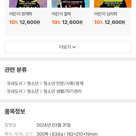
노후에는 얼마만큼의 돈이 필요할까?
연금의 종류
어린이 경제학
어린이 철학
어린이 심리학
결혼하려면 얼마가 필요할까?
10
12,600
10
12,600
10
12,600
%
%
%
원
원
원
돈보다 중요한 것
제4장 돈과 잘 사귀는 법
더보기
돈의 여섯 가지 기능
돈을 얼마나 모아야 할까?
관련 분류
돈을 모으려면 어떻게 해야 할까?
돈이 모이지 않는 사람의 특징
국내도서
청소년
청소년 인문/사회/경제
돈의 무서움을 알자
국내도서
청소년
청소년 생활/자기관리
사기, 어떻게 대처해야 할까?
세금의 종류
급여명세서 보는 방법
품목정보
세금의 규칙
보험의 구조
발행일
2024년 03월 31일
사회보험 제도의 역할
쪽수, 무게, 크기
300쪽 | 634g | 182*210*19mm
민영보험의 종류