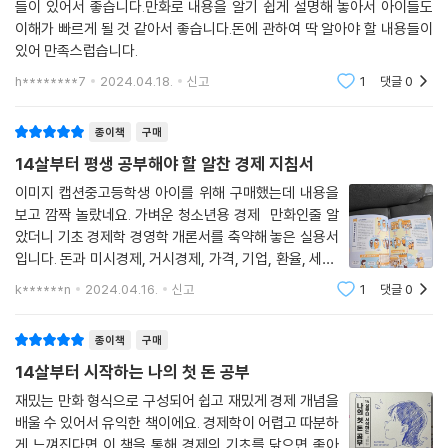
삶의 다양한 방식에 대한 좋은 관점을 제공한다. 만화와 더불어 귀엽고 재
들이 있어서 좋습니다.만화로 내용을 알기 쉽게 설명해 놓아서 아이들도
는 등 사람이 하는 일은 세상에 가치를 창출합니다. 모든 가치 있는 것(재
미있는 일러스트와 한눈에 들어오는 표, 그래프를 곳곳에 배치해 어려운
이해가 빠르게 될 것 같아서 좋습니다.돈에 관하여 딱 알아야 할 내용들이
화, 서비스)은 사람의 일을 통해 세상에 나와요. 그리고 이에 대해 고마워
통계와 경제 개념을 쉽게 풀어내는 것도 이 책의 특장점이다. 책을 읽어 내
있어 만족스럽습니다.
하는 마음으로 돈을 지불하는 사람이 있죠. 이것이 ‘경제 활동’입니다. 여러
기 어려워하는 청소년들이 충분히 소화하고 차근차근 이해해 나갈 수 있도
h********7
2024.04.18.
신고
1
댓글
0
분이 지불한 5,000원은 소고기덮밥이 제공되기까지 이와 관련된 일을 한
록 설명을 최대한 쉽고 친절하게 풀고, 좀 더 깊이 있는 내용이 필요한 부분
모든 사람에게 분배된다고 볼 수 있어요. 이것이 돈을 지불하고 버는 것의
은 칼럼을 통해 담아냈다. 사회?경제 교과와도 연계되어 교과서에 나오는
종이책
구매
대원칙입니다. 이렇게 돈의 의미를 생각하면 세상에서 일어나는 일들이 조
돈의 의미, 자본주의와 빈부 격차, 투자의 원리와 방법, 인생의 3대 자금,
금씩 선명하게 보이기 시작합니다.
14살부터 평생 공부해야 할 알찬 경제 지침서
부의 불평등, 수요와 공급 등 필수 개념들을 총망라하고 있어 좋은 경제 가
--- p.30
이드북을 찾는다면 이 책 한 권으로 충분하다.
이미지 캡션중고등학생 아이를 위해 구매했는데 내용을
보고 깜짝 놀랐네요. 가벼운 청소년용 경제 만화인줄 알
가치를 창출하고 돈의 순환을 만드는 곳
았더니 기초 경제학 경영학 개론서를 축약해 놓은 실용서
추천의 글
지금까지 정부와 중앙은행 등의 역할을 살펴봤습니다. 여기서는 세상에 존
입니다. 돈과 미시경제, 거시경제, 가격, 기업, 환율, 세금,
재하는 여러 기업의 역할에 대해 살펴볼게요. 첫 번째 역할은 가치를 창출
연금, 보험, 생산과 소비, 유통, 마케팅 전범위에 걸쳐 평
돈과 미래에 대한 이야기가, 알기 쉽고 자세하게 담겨 있습니다. 교과서와
k******n
2024.04.16.
신고
1
댓글
0
범한 경제활동을 하는 우리 모두가 반드시 알아냐 할 내용
해 세상에 제공하는 거예요. 만들어 낸 재화나 서비스에 돈이라는 대가가
함께 수업에서 사용하면 좋겠다는 생각이 듭니다. (15세, 중학생)
이 가득 들어있습니다. 역시나 일본책.
치러지기 때문에 세상에 돈이 도는 건데, 기업이 가치를 창출하지 못한다
종이책
구매
면 돈의 움직임이 생기지 않습니다. 두 번째 역할은 사람을 고용하는 것입
책 읽는 걸 그다지 좋아하지 않는데, 쉽고 재미있게 읽을 수 있었어요. 진로
14살부터 시작하는 나의 첫 돈 공부
니다. 기업이 활동하려면 일할 사람이 필요해요. 기업에서 일하는 사람은
에 대해 고민하고 있었는데, 사회의 구조와 돈과의 관계를 이해하고, 일하
급여를 받아 안정된 생활을 할 수 있죠. 안정된 수입이 있고 생활이나 미래
재밌는 만화 형식으로 구성되어 쉽고 재밌게 경제 개념을
는 것에 대해 다시 생각할 수 있었습니다. (15세, 고등학생)
배울 수 있어서 유익한 책이에요. 경제학이 어렵고 따분하
에 대한 불안이 줄어들면 사람은 안심하고 돈을 씁니다. 그러면 소비가 늘
게 느껴진다면 이 책을 통해 경제의 기초를 닦으면 좋아
고 경기가 좋아지겠지요? 어딘가에 고용되지 않고 프리랜서로 일하는 사