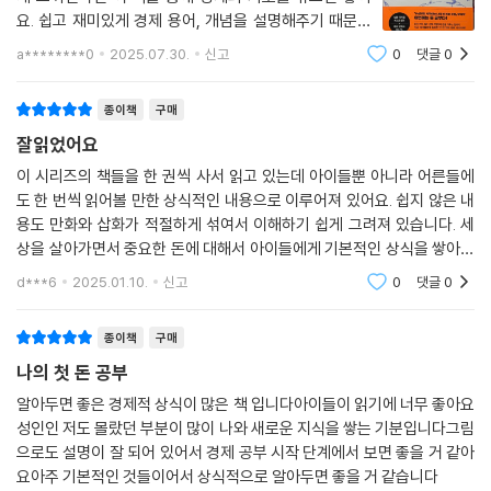
재미있는 만화와 일러스트 덕분에 돈에 대해 잘 이해했어요. 친구들에게도
요. 쉽고 재미있게 경제 용어, 개념을 설명해주기 때문에
람도 기업에서 일을 받고 그 대가로 돈을 받아요. 이렇게 기업이 있기 때문
추천하고 싶어요. (11세, 초등학생)
경제 초보자들도 이해가 쏙쏙 잘되네요. 우리가 사는 세상
에 사람들에게 돈이 돌아갑니다. 세 번째 역할은 세금이나 사회보험료를
a********0
2025.07.30.
신고
0
댓글
0
은 자본주의가 지배적이고 돈에 대해서 알지 못하면 살아
납부하는 거예요. 기업은 실적에 따라 법인세를 내는데, 직원의 보험료도
만약 이 책을 읽지 않았다면, 저축만 하면서 즐거운 ‘시간’과 ‘경험’을 잃어
가기 힘든 사회인데 돈에 대해 심층적이
일부 내기 때문에 국가의 운영을 뒷받침한다고 볼 수 있어요. 또한 새롭게
종이책
구매
버렸을지도 모릅니다. 이 책을 만나게 돼서 정말 다행이라고 생각합니다.
사업을 시작하거나 기업을 만드는 것을 ‘창업’이라고 합니다. 창업으로 성
(17세, 고등학생)
잘읽었어요
공한 사람들의 업적을 알리는 내용의 인터뷰나 글을 종종 볼 수 있는데, 그
이 시리즈의 책들을 한 권씩 사서 읽고 있는데 아이들뿐 아니라 어른들에
것은 기업이 사회를 활성화하고 풍요롭게 만들기 때문입니다.
이 책을 통해 시간과 돈의 중요성에 대해 깨닫게 되었습니다. 청소년뿐만
도 한 번씩 읽어볼 만한 상식적인 내용으로 이루어져 있어요. 쉽지 않은 내
--- pp.96-97
아니라 취업을 앞둔 분들에게도 추천하고 싶습니다. (20대, 대학생)
용도 만화와 삽화가 적절하게 섞여서 이해하기 쉽게 그려져 있습니다. 세
상을 살아가면서 중요한 돈에 대해서 아이들에게 기본적인 상식을 쌓아주
급여명세서에는 여러 정보가 들어 있다
만화의 내용이 감동적이어서 조금 울컥하고 말았습니다. 어른들에게도 추
기에 좋은 책이에요.
d***6
2025.01.10.
신고
0
댓글
0
수입이 생기면 소득세와 주민세 등을 납부해야 해요. 회사원일 경우 내야
천하고 싶을 만큼 내용이 알찹니다. 서점 직원으로서는 경제경영 코너에도
할 세금과 사회보험료가 급여에서 미리 차감되는데요. 회사가 대신 납부해
전시하고 싶습니다. (40대, 서점 직원)
종이책
구매
주기 때문이에요. 개인 사업자나 프리랜서 등의 경우 매년 5월까지
국세청 홈택스에서 종합 소득세 확정 신고를 해야 해요. 세금과 사회보험
나의 첫 돈 공부
스토리와 해설의 조합이 아주 좋았고, 마지막 부분에 가서는 눈물이 났습
료는 신고 내용을 바탕으로 계산된답니다. 지금부터는 회사원이 매월 받는
니다. 어른에게도 중요한 것이 가득 담겨 있는 책입니다. 추천합니다. (50
알아두면 좋은 경제적 상식이 많은 책 입니다아이들이 읽기에 너무 좋아요
급여명세서 예시를 보면서 어느 정도의 돈을 납부하는지 살펴볼게요.
성인인 저도 몰랐던 부분이 많이 나와 새로운 지식을 쌓는 기분입니다그림
대, 개인 사업가)
급여명세서에는 지급 내역과 공제 내역이 쓰여 있습니다. 명세서에 안내된
으로도 설명이 잘 되어 있어서 경제 공부 시작 단계에서 보면 좋을 거 같아
대로 지급 총액에서 각종 세금과 보험 등의 공제 총액을 뺀 차인지급액이
요아주 기본적인 것들이어서 상식적으로 알아두면 좋을 거 같습니다
돈의 개념과 더불어 일하는 방식을 생각하는 계기가 되었습니다. (30대,