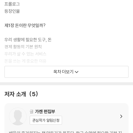
프롤로그
등장인물
제1장 돈이란 무엇일까?
우리 생활에 필요한 도구, 돈
경제 활동의 기본 원칙
우리가 살 수 있는 서비스
돈을 쓰는 게 중요한 이유
돈의 역사①
목차 더보기
돈의 역사②
돈의 역할
돈을 공부해야 하는 이유
저자 소개
5
사회의 혈액
경기의 좋고 나쁨이란?
인플레이션과 디플레이션
글
가켄 편집부
물건이 우리 손에 들어오는 과정
관심작가 알림신청
가격을 결정하는 방법
가격은 왜 자꾸 변할까?