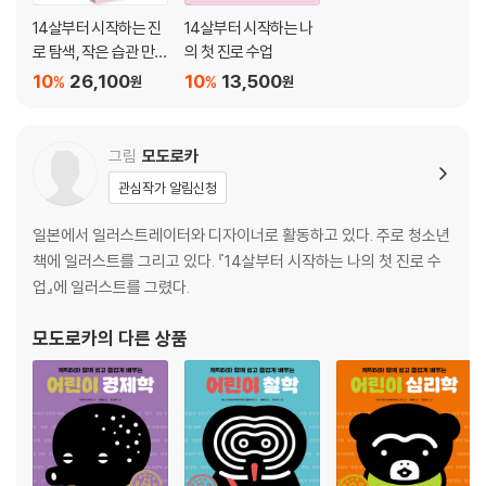
주식회사란 무엇일까?
14살부터 시작하는 진
14살부터 시작하는 나
주가는 왜 자꾸 변할까?
로 탐색, 작은 습관 만들
의 첫 진로 수업
주식회사와 주주의 관계
기 세트
10
26,100
10
13,500
%
%
원
원
환율이란 무엇일까?
통화의 가치가 변하는 이유
통화 가치가 우리 생활에 끼치는 영향
그림
모도로카
한국의 무역과 에너지 자급률
관심작가 알림신청
제3장 우리의 생활과 돈
일본에서 일러스트레이터와 디자이너로 활동하고 있다. 주로 청소년
책에 일러스트를 그리고 있다. 『14살부터 시작하는 나의 첫 진로 수
생활비 계산하기
업』에 일러스트를 그렸다.
가구·세대별 생활비 계산하기
임금을 받는 세 가지 방법
모도로카
의 다른 상품
어떤 형태로 일해야 할까?
세금과 사회보험료를 내는 법
인생의 3대 자금이란?
교육에 드는 돈은 얼마일까?
대학을 졸업하면 돈을 많이 벌 수 있다?!
집을 꼭 사야 할까?