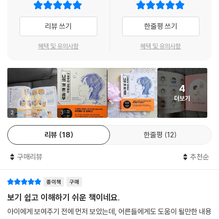
여러분에게 돈이란 무엇인가요? 이 책에 등장하는 학생 ‘미호’와 함께 답을
시간과 돈
대해 제대로 공부하면 돈에 대한 단편적인 개념에서 벗어나 돈과 나, 돈과
찾아가 봅시다. 어쩌면 여러분의 미래가 조금 바뀔지도 몰라요.
누군가를 기쁘게 만드는 돈
사회의 연결고리가 보이고 돈을 적극적으로 벌고, 불리고, 관리하고, 다루
리뷰 쓰기
한줄평 쓰기
--- pp.4-5
우리 삶의 의미
는 법을 알게 된다. 돈과 경제에 대한 부분은 이해하기 어렵다는 선입견 때
돈과 나의 연결 고리
문에 제대로 공부하기를 꺼리는 이들이 많다. 『14살부터 시작하는 나의 첫
혜택 및 유의사항
혜택 및 유의사항
돈을 지불하고 얻는 것
돈 공부』는 재미있고 친절한 구성과 내용으로 이런 문턱을 낮추어 돈에 대
배가 고파서 식당에 들어가 소고기덮밥을 먹고 5,000원을 지불했다고 가
에필로그
한 오해와 착각을 바로잡고, 돈이라는 세계를 제대로 들여다볼 수 있도록
정해 봅시다. 이것을 조금 어렵게 설명하면 그 식당은 여러분의 ‘공복’이라
맺음말
돕는 경제 입문서이다.
는 문제를 해결했고, 여러분은 그 대가로 5,000원을 지불한 거랍니다. ‘문
4
제 해결이라니, 너무 거창한 거 아니야?’라고 생각할지도 모르지만 돈을
더보기
사회, 경제 교과 연계!
지불하거나 버는 것은 일반적으로 이런 구조로 돼 있어요. ‘○○ 때문에 힘
만화와 일러스트로 쉽고 재미있게 배우는 돈의 개념!
2
3
들어’ ‘△△가 하고 싶어’ ‘□□를 갖고 싶어’ 같은 문제를 해결했을 때 고마
워하는 마음으로 돈을 지불하는 것이 사회의 규칙입니다. 이 규칙을 깨달
리뷰
18
한줄평
12
이 책 여섯 챕터의 도입부는 고등학생 미호가 주인공인 만화로 시작한다.
으면 돈을 지불하는 것의 의미와 돈의 중요성이 가슴에 와닿을 거예요.
주인공 미호는 돈에 대해 전혀 알지 못하고 진로나 사회에 대해서도 그다
또 하나, 경제학적 관점에서 일을 하고 돈을 버는 사람들의 행동을 ‘가치를
구매리뷰
추천순
지 관심이 없는 평범한 고등학생이다. 하지만 수업을 통해 자신을 발견하
창출해서 세상에 제공한다’라고 표현할 수 있어요. 위의 예시에서 우리는
고 돈을 기반으로 사회가 움직이는 원리를 터득해 나간다. 돈에 대해 배워
배를 채우기 위해 소고기덮밥을 먹고 5,000원을 냈습니다. 아무것도 만들
종이책
구매
나가면서 자신과 가족, 사회를 보는 눈이 조금씩 넓어지고 자신의 진로를
어 내지 않았다면 돈의 교환은 생기지 않겠죠. 하지만 식당은 ‘소고기덮밥
찾아가는 이야기는 좋은 성장 소설을 보는 듯하다. 그리고 주인공뿐만 아
보기 쉽고 이해하기 쉬운 책이네요.
= 5,000원의 가치’를 세상에 만들어 냈습니다. 이 경우에 가치를 만들어
니라 가족들의 삶에도 긍정적인 변화가 일어나고, 그들의 이야기는 돈과
아이에게 보여주기 전에 먼저 보았는데, 어른들에게도 도움이 될만한 내용
낸 건 식당뿐만이 아니에요. 소를 키우고, 쌀을 재배하고, 이것들을 운반하