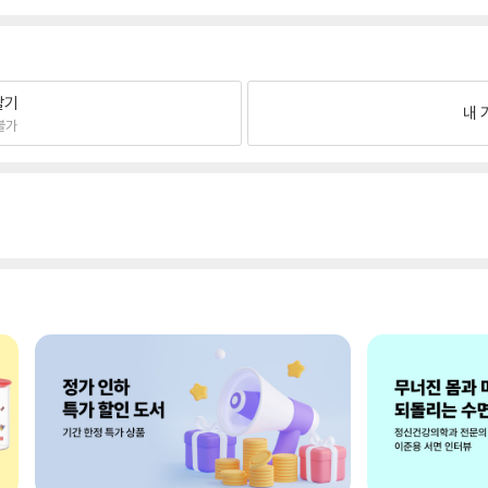
팔기
내 
불가