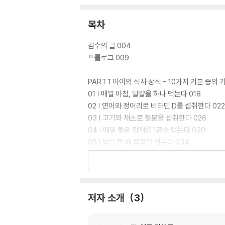
목차
감수의 글 004
프롤로그 009
PART 1 아이의 식사 상식 - 10가지 기본 중의 
01 | 매일 아침, 달걀을 하나 먹는다 018
02 | 연어와 정어리로 비타민 D를 섭취한다 022
03 | 고기와 채소로 철분을 섭취한다 026
04 | 매일 빻은 참깨를 1큰술 먹는다 030
05 | 밥을 할 때 잡곡을 섞는다 034
06 | 마가린이나 버터 대신 올리브유를 사용한다
07 | 아침에 바나나, 키위를 먹는다 041
08 | 백설탕은 첨채당이나 수수설탕으로 바꾼다
09 | 잔멸치를 2큰술 먹는다 048
저자 소개
3
10 | 가쓰오부시를 토핑으로 뿌린다 051
COLUMN 어린 시절의 ‘수면 시간’이 미래를 