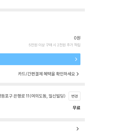
0원
5만원 이상 구매 시 2천원 추가 적립
카드/간편결제 혜택을 확인하세요
등포구 은행로 11(여의도동, 일신빌딩)
변경
무료