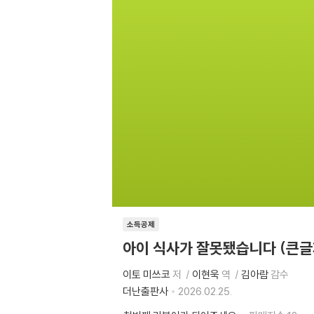
소득공제
아이 식사가 잘못됐습니다 (큰글
이토 미쓰코
저
이현욱
역
김아람
감수
더난출판사
2026.02.25.