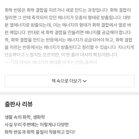
화학 반응은 화학 결합을 자르거나 새로 만드는 과정입니다. 화학 결합이
잘리면 그 안에 축적되어 있던 에너지가 모종의 형태로 방출됩니다. 대부
분 열에너지로 방출되는데, 이는 에너지의 형태가 화학 결합에서 열로 바
뀐 예입니다. 반대로 새 화학 결합을 만들려면 에너지를 공급해야 합니다.
즉, 화학 결합을 만드는 반응에서는 에너지가 공급되어야 하고, 화학 결합
을 자르는 반응에서는 에너지가 방출된다고 정리할 수 있습니다. 지나치게
단순하다고 느낄지도 모르지만, 이 한 줄이 대사의 핵심이랍니다.
---「1장 대사는 에너지의 형태를 바꾸는 반응」중에서
콜레스테롤은 구조는 지방산과 전혀 다릅니다(그림 3-1). 동맥 경화의 원
책 속으로 더보기
인이 되기에 몸에 안 좋은 물질로 알고 있는 사람도 많지만, 콜레스테롤 또
한 우리 몸에서 만들어집니다. 이는 콜레스테롤이 우리 몸에 필요한 각종
스테로이드 호르몬의 주원료이기 때문입니다(11장 참조). 우리 몸에서는
출판사 리뷰
매일 1.2g의 콜레스테롤이 만들어지는데요. 음식으로 섭취하는 평균 콜레
스테롤양이 0.4g임을 고려하면 몸에서 만들어지는 콜레스테롤이 압도적
생활 속의 화학, 생화학
으로 많습니다. 하지만 기름진 음식을 지나치게 많이 섭취하면 혈중 콜레
사실 우리 주변에는 이렇게나 다양한
스테롤양이 증가해 혈관에 축적되다가 동맥 경화를 일으킬 수도 있습니다.
화학 반응과 화학 물질이 작용하고 있다!
---「3장 지질의 구조와 성질」중에서