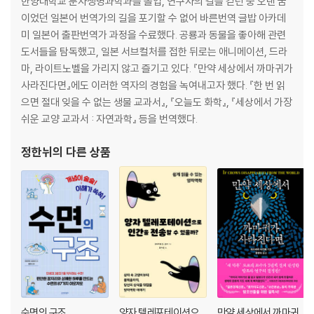
한양대학교 분자생명과학과를 졸업, 연구자의 길을 걷던 중 오랜 꿈
20장 운동의 주역, 골격근: ATP를 소비하는 운동
이었던 일본어 번역가의 길을 포기할 수 없어 바른번역 글밥 아카데
21장 에너지는 고갈되지 않는다: 무산소 호흡과 운동
미 일본어 출판번역가 과정을 수료했다. 공룡과 동물을 좋아해 관련
22장 지구력 경기의 한계: 산소 호흡과 운동
도서들을 탐독했고, 일본 서브컬처를 접한 뒤로는 애니메이션, 드라
23장 세포의 소통: 세포 간 신호 전달
마, 라이트노벨을 가리지 않고 즐기고 있다. 『만약 세상에서 까마귀가
사라진다면』에도 이러한 역자의 경험을 녹여내고자 했다. 『한 번 읽
제4부 유전자
으면 절대 잊을 수 없는 생물 교과서』, 『오늘도 화학』, 『세상에서 가장
쉬운 교양 교과서 : 자연과학』 등을 번역했다.
24장 DNA와 유전자와 염색체는 같은 물질일까?: DNA로 이해하는 생명
의 신비
정한뉘
의 다른 상품
25장 인간과 침팬지: DNA의 변화와 진화
26장 설계도로 몸을 만드는 과정: DNA→RNA→단백질
27장 파마머리는 왜 풀리지 않을까?: 단백질의 구조
28장 원숭이에서 호모 데우스로: 유전자 재조합과 유전체 편집
나오며
수면의 구조
양자 텔레포테이션으
만약 세상에서 까마귀