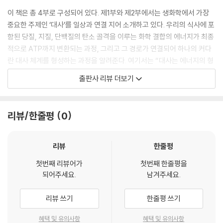
이 책은 총 4부로 구성되어 있다. 제1부와 제2부에서는 생화학에서 가장
식물이 영양을 전분의 형태로 저장하는 이유는 광합성할 수 없을 때를 대
중요한 주제인 ‘대사’를 일상과 연결 지어 소개하고 있다. 우리의 식사에 포
비하기 위해서입니다. 광합성이 불가능한 상황도 다양한데, 씨앗이 발아할
함된 당질, 지질, 단백질의 탄소 골격을 이루는 화학 결합의 에너지가 최종
때나 땅속줄기를 뻗어 번식할 때가 가장 중요합니다. 식물은 자손을 남기
적으로 ATP까지 변환되는 과정, 그리고 그 경로가 연결되어 하나의 커다
기 위해 중요한 영양원을 씨앗의 씨젖이나 땅속줄기에 축적합니다. 관점을
란 대사 체계를 형성하는 과정을 알려준다. 여기서는 “대사는 에너지의 형
바꾸어 생각해 보면 식물은 동물이 번식의 핵심 부위를 먹지 못하도록 대
태 변화”라는 포괄적인 개념만 기억해도 충분하다. “결합을 끊어서 에너지
출판사 리뷰 더보기
비해야겠지요. 그래서 일부 식물은 동물로부터 자신을 보호하는 수단을 가
를 끌어내고, 에너지를 주입해서 결합을 만든다!” 이것만 알아도 다양한
지게 되었습니다. 바로 알칼로이드를 비롯한 각종 독입니다.
생명 현상을 깊이 이해할 수 있다.
---「8장 참마를 갈면 왜 손이 가려울까?: 전분의 합성과 저장」중에서
리뷰/한줄평
0
이어서 제3부에서는 제2부에서 배운 대사가 우리 몸에서 어떻게 진행되는
단것을 많이 먹었을 때 살이 찌는(지방이 많아지는) 이유는 아세틸-CoA
지 설명하고 있다. 우리 몸은 200여 종의 세포로 이루어져 있다. 이 세포들
가 중추로서 당 대사와 지질 대사를 연결하기 때문입니다. 실제로 당 대사
이 조직과 기관을 만들고, 우리의 생명을 유지한다. 세포와 마찬가지로 조
리뷰
한줄평
와 지질 대사가 교차하는 메커니즘은 훨씬 복잡합니다. 인슐린이라는 호르
직과 기관 역시 다양한 환경의 변화와 주변의 자극에 대응하며 항상성을
몬은 혈당을 조절하는 동시에 지질 대사에 관여하는 효소의 작용도 조절하
첫번째 리뷰어가
첫번째 한줄평을
유지한다. 우리가 오래 운동할 수 있는 이유는 몸에서 ATP를 만들어내는
되어주세요.
남겨주세요.
는데, 팔미트산 1분자를 만들 때 글루코스 약 18분자가 소비됩니다. 글루
여러 시스템 덕분이다. 당연하게 보내온 일상에도 사실은 생화학의 재미가
코스 50g을 과다 섭취했다면 약 14g의 지질이 만들어진다는 뜻이지요.
숨어 있다.
리뷰 쓰기
한줄평 쓰기
당분을 너무 많이 섭취하지 않도록 주의해야겠죠?
---「12장 단것을 먹으면 왜 살이 찔까?: 당과 지질 대사의 교차」중에서
제4부에서는 대사와 함께 생화학의 중요한 주제인 유전자를 다루고 있다.
혜택 및 유의사항
혜택 및 유의사항