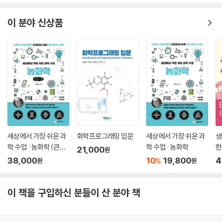
니다. 따라서 지구력을 단련하면 효과적으로 헤모글로빈을 늘릴 수 있습니
다.
이 분야 신상품
---「22장 지구력 경기의 한계: 산소 호흡과 운동」중에서
유전자 표적 기술은 강력한 유전자 편집 도구이지만, 상동 재조합에 필요
한 긴 유전체 영역의 DNA를 클로닝해야 하는 데다 재조합 효율 또한 낮았
기에 시간과 수고가 많이 들었습니다. 하지만 최근 이를 대체할 유전체 편
집 기술이 개발되면서 간편하고 저렴하게 유전자를 고칠 수 있게 되었습니
다. 그중 하나인 CRISPR-Cas9(크리스퍼 캐스 나인)은 DNA 이중 가닥
을 자르는 편집 기술로, 현재 각종 생물 종에 널리 쓰입니다. CRISPR-Ca
s9은 원래 세균의 면역 체계로, 세균에 침입한 바이러스의 유전체 DNA만
선택적으로 자르는 효소입니다. 이 메커니즘을 밝혀내고 유전체 편집에 응
세상에서 가장 쉬운 과
화학프로그래밍 입문
세상에서 가장 쉬운 과
생
학 수업 : 농화학 (큰글
학 수업 : 농화학
한
용할 가능성을 보인 제니퍼 다우드나와 에마뉘엘 샤르팡티에는 2020년
21,000
원
자책)
자
에 노벨 화학상을 받았습니다.
38,000
10
19,800
4
%
원
원
---「28장 원숭이에서 호모 데우스로: 유전자 재조합과 유전체 편집」
중에서
이 책을 구입하신 분들이 산 분야 책