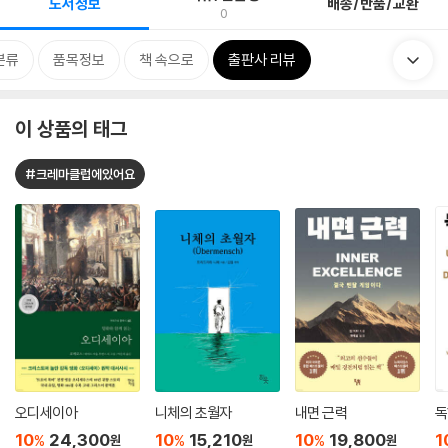
도서정보
배송/반품/교환
0
분류
품목정보
책 속으로
출판사 리뷰
이 상품의 태그
#크레마클럽에있어요
오디세이아
니체의 초월자
내면 근력
독
10
24,300
10
15,210
10
19,800
1
%
%
%
원
원
원