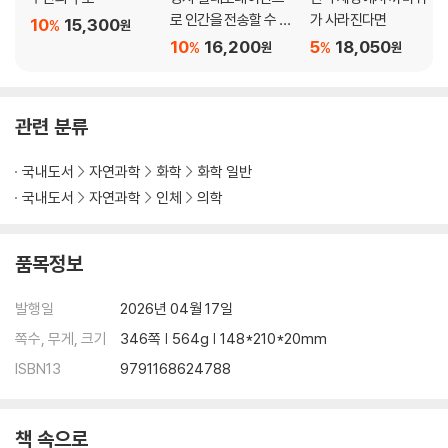
로 인간을 전송할 수 있
가 사라진다면
10
15,300
%
원
을까?
10
16,200
5
18,050
%
%
원
원
관련 분류
국내도서
자연과학
화학
화학 일반
국내도서
자연과학
인체
의학
품목정보
발행일
2026년 04월 17일
쪽수, 무게, 크기
346쪽 | 564g | 148*210*20mm
ISBN13
9791168624788
책 속으로