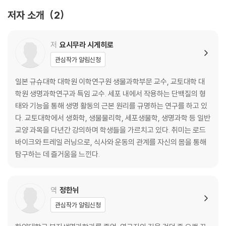
6장 고구마의 단맛에 숨은 비밀: 당의 구조와 단맛
저자 소개
2
7장 식이섬유는 먹어도 살이 안 찐다고?: 다당류의 구조와 에너지
8장 참마를 갈면 왜 손이 가려울까?: 전분의 합성과 저장
9장 트랜스 지방이란 무엇일까?: 지방산의 분해
저
요시무라 시게히로
10장 생선을 먹으면 머리가 좋아진다고?: 지방산의 합성
관심작가 알림신청
11장 콜레스테롤은 좋은 성분일까 나쁜 성분일까?: 지질의 순환과 콜레스
테롤
일본 규슈대학 대학원 이학연구원 생물과학부문 교수, 교토대학 대
12장 단것을 먹으면 왜 살이 찔까?: 당과 지질 대사의 교차
학원 생명과학연구과 특임 교수. 세포 내에서 작용하는 단백질의 형
13장 식물 단백질과 동물 단백질은 어떻게 다를까?: 아미노산의 분해와 합
태와 기능을 통해 생명 활동의 근본 원리를 규명하는 연구를 하고 있
성
다. 교토대학에서 생화학, 생물물리학, 세포생물학, 생명과학 등 일반
14장 토마토수프는 왜 맛있을까?: 단백질과 아미노산과 감칠맛
교양 과목을 다년간 강의하며 학생들을 가르치고 있다. 취미는 로드
15장 발효와 부패는 종이 한 장 차이: 알코올 발효와 젖산 발효
바이크와 트레일 러닝으로, 식사와 운동의 관계를 자신의 몸을 통해
16장 균형 잡힌 식사의 중요성: 비타민과 무기질
탐구하는 데 즐거움을 느낀다.
제3부 건강과 운동
역
정한뉘
17장 무조건 살이 빠지는 다이어트법이 있다고?: 에너지 균형 문제
관심작가 알림신청
18장 살이 찌는 음식, 살이 빠지는 음식: 식사와 혈당
19장 아무것도 안 했는데 피곤한 이유: 기초 대사로 소비되는 에너지