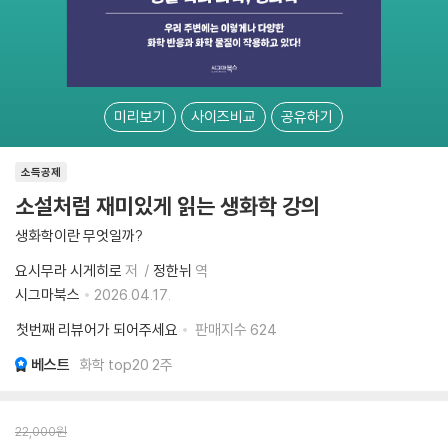
미리보기
사이즈비교
공유하기
소득공제
소설처럼 재미있게 읽는 생화학 강의
생화학이란 무엇일까?
요시무라 시게히로
저
정한뉘
역
시그마북스
2026.04.17.
첫번째 리뷰어가 되어주세요
판매지수
624
베스트
화학 top20 2주
22,000
원