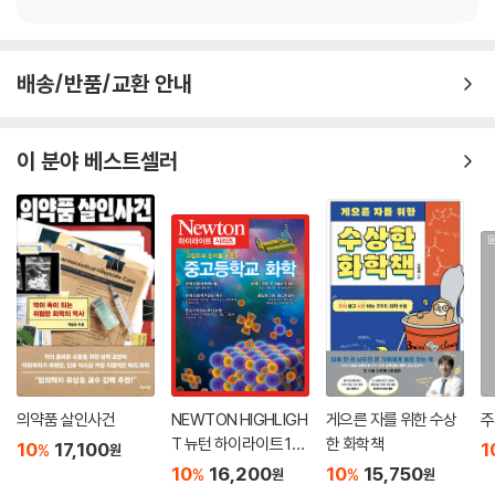
현대에는 우리가 모르는 곳에서 수없이 많은 유전자 재조합 기술이 쓰이고
경제학에도 현금 흐름이라는 용어가 있는데요. 벌어들인 돈, 보유하고 있
있다. 농작물뿐만 아니라 여러 식품과 의약품, 영양제까지, 편리하고 유용
는 돈, 빠져나가는 돈의 흐름을 상세하게 분석하고 해석하면 자금을 더 효
하지만 자연의 은혜만으로는 만들어내기 힘들었던 상품들이 제조, 판매되
율적으로 운용할 수 있습니다. 우선 수입의 흐름을 이해하기 위해 우리가
배송/반품/교환 안내
고 있다. 유전자 재조합 기술 안에 담긴 원리를 이해하고 장단점을 논할 수
식사할 때 몸속에서 일어나는 변화를 따라가 봅시다. 여기서 중요한 지표
있을 것이다. 이 책은 생화학을 생활 속의 화학으로 생각하는 계기가 될 뿐
가 바로 혈당입니다. 혈당은 음식을 먹으면 순식간에 올라갔다가 시간이
아니라, 당연하게 생각했던 일상에 숨어 있는 화학 반응과 화학 물질을 발
이 분야 베스트셀러
지나면서 정상치로 떨어집니다. 이 단순한 변동 속에 우리 몸에서 일어나
견하는 기회가 될 것이다.
는 수많은 반응을 이해하는 열쇠가 숨어 있는데요. 혈당은 단순히 혈중 당
농도가 아니라 각종 대사 이상이나 질환과 관련된 수치입니다. 에너지 공
급, 즉 당질과 지질을 섭취했을 때 일어나는 생체 반응을 생화학적 관점으
로 이해해 봅시다.
---「18장 살이 찌는 음식, 살이 빠지는 음식: 식사와 혈당」중에서
어떻게 하면 장시간 운동 능력을 효율적으로 키울 수 있을까요? 지금까지
배웠다시피 운동의 지속성을 결정하는 요인에는 ① 근육에서 당이 산화되
는 속도, ② 간에서 근육으로 당질이 공급되는 속도, ③ 근육에서 지질이
의약품 살인사건
NEWTON HIGHLIGH
게으른 자를 위한 수상
주
산화되는 속도, ④ 근육과 장에 저장되는 당질의 양 등이 있습니다. ①과
T 뉴턴 하이라이트 122
한 화학책
10
17,100
1
%
원
③의 대사 속도를 높이려면 그만큼 산소가 많이 공급되어야 한다는 점은
중고등학교 화학
10
16,200
10
15,750
%
%
원
원
두말할 필요도 없지요. 지구력은 혈중 헤모글로빈양과 밀접한 관련이 있습