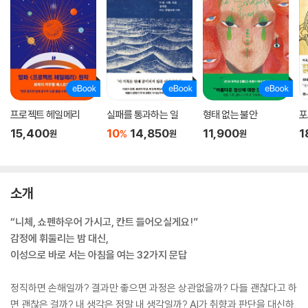
프로젝트 헤일메리
실패를 통과하는 일
형태 없는 불안
포
15,400
10
14,850
11,900
1
%
원
원
원
소개
“니체, 쇼펜하우어 가시고, 칸트 들어오실게요!”
감정에 휘둘리는 밤 대신,
이성으로 바로 서는 아침을 여는 32가지 문답
정직하면 손해일까? 결과만 좋으면 과정은 상관없을까? 다들 괜찮다고 하
면 괜찮은 걸까? 내 생각은 정말 내 생각일까? AI가 취향과 판단을 대신하