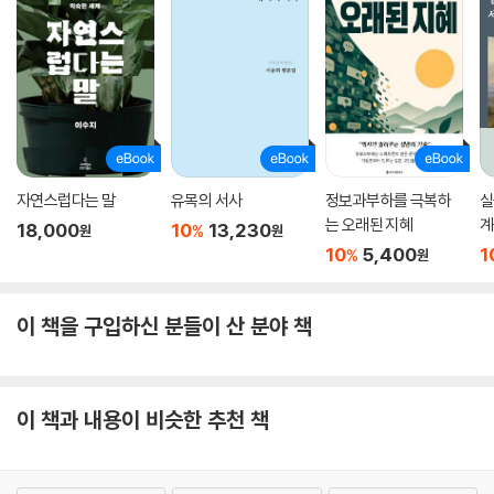
자연스럽다는 말
유목의 서사
정보과부하를 극복하
실
는 오래된 지혜
계
18,000
10
13,230
%
원
원
10
5,400
1
%
원
이 책을 구입하신 분들이 산 분야 책
이 책과 내용이 비슷한 추천 책