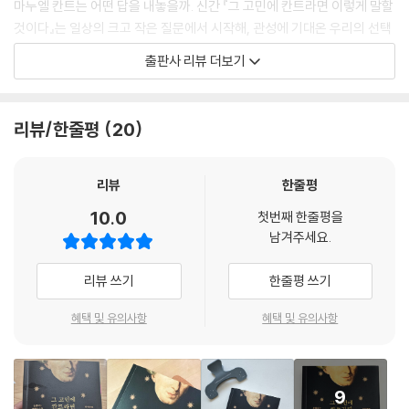
마누엘 칸트는 어떤 답을 내놓을까. 신간 『그 고민에 칸트라면 이렇게 말할
것이다』는 일상의 크고 작은 질문에서 시작해, 관성에 기대온 우리의 선택
과 판단을 예리하게 파고든다.
출판사 리뷰 더보기
최근 서점가를 휩쓴 쇼펜하우어와 니체가 삶의 고통을 위로하고 기존 가치
의 해체를 이야기했다면, 이제는 스스로 판단할 근거를 세워야 할 때다. AI
리뷰/한줄평
20
와 알고리즘이 개인의 취향을 대신하는 요즘, 우리는 점점 생각하는 법을
잊어가고 있다. KAIST 연구진이 인공지능에 칸트의 ‘정언명령’을 학습시
키고 있다는 사실은 시사하는 바가 크다. 기계조차 ‘어떻게 생각할 것인
리뷰
한줄평
가’를 배우는 시대, 정작 인간은 어떤 기준을 가지고 살아가고 있는가. ‘스
10.0
첫번째 한줄평을
스로 생각하는 용기’를 강조하는 칸트 철학에 주목해야 하는 이유다.
남겨주세요.
칸트는 묻는다. “내 행동의 원칙이 모두의 법칙이 되어도 괜찮은가?” 이
리뷰 쓰기
한줄평 쓰기
준엄한 질문은 정보의 과잉과 감정의 소용돌이 속에서 무너진 사유의 뼈대
를 다시 세운다. 칸트는 흔들리는 선택의 순간마다 어설픈 위로 대신 명확
혜택 및 유의사항
혜택 및 유의사항
한 기준을, 변덕스러운 감정 대신 중심을 잡는 이성을 제안한다.
스스로 생각하지 않는 시대,
9
어떻게 다시 생각할 것인가