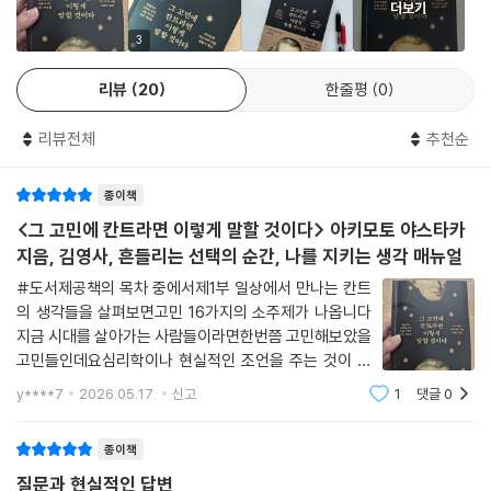
더보기
자존감, 일, 관계, 욕심 그리고 의무와 자유까지
이성을 깨우는 칸트의 일침들
3
리뷰
20
한줄평
0
수많은 이의 고민에 칸트의 윤리학으로 답해온 저자는 칸트 철학을 현대인
의 일상에 밀착시켰다. 32가지 문답을 통해 칸트식 사유를 일상의 선택과
리뷰전체
추천순
고민 속으로 곧장 끌어들인다. 책은 크게 두 축으로 전개된다.
종이책
첫째, 현실의 딜레마를 칸트의 시선으로 탐색한다. ‘일을 잘 못할 때’, ‘비교
하는 마음에 괴로울 때’, ‘관계가 어긋날 때’ 등 누구나 마주하는 고민 앞에
<그 고민에 칸트라면 이렇게 말할 것이다> 아키모토 야스타카
서 칸트라면 어떻게 답했을지 그의 사유법을 대입한다. 둘째, 칸트 철학의
지음, 김영사, 흔들리는 선택의 순간, 나를 지키는 생각 매뉴얼
현대적 유효성을 검증한다. 고전의 가치를 맹목적으로 추종하는 데 그치지
#도서제공책의 목차 중에서제1부 일상에서 만나는 칸트
않고, “급변하는 시대에 확고한 원칙은 오히려 방해가 되지 않는가?”와 같
의 생각들을 살펴보면고민 16가지의 소주제가 나옵니다
은 질문을 던진다. 오늘날에도 칸트 철학이 여전히 작동하는지 살피며, 현
지금 시대를 살아가는 사람들이라면한번쯤 고민해보았을
대 사회에서 맞닥뜨리는 윤리적 한계와 오류까지 면밀히 파고든다.
고민들인데요심리학이나 현실적인 조언을 주는 것이 아
니라,칸트라면 어떻게 답했을지칸트의 철학적 관점을 알
y****7
2026.05.17.
신고
1
댓글
0
려줍니다저는 고민 13. 학문의 쓸모와 의미가 무엇인가
이 책은 단순한 철학 해설서가 아니다. 또 빠르게 답을 주는 책도 아니다.
요?부분이 인상깊었는데요학문적 능력은 오류를 피하는
정답을 주입하는 대신 칸트의 논리를 따라가고, 때로는 반박하며 재구성하
종이책
는 과정을 통해 독자 스스로 ‘자기 기준’을 세우도록 돕는다. ‘멋대로’ 살고
질문과 현실적인 답변
싶지만 동시에 ‘제대로’ 살고 싶은 이들을 위한 최소한의 생각 매뉴얼이다.