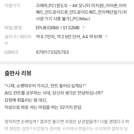
지원기기
크레마,PC(윈도우 - 4K 모니터 미지원),아이폰,아이
패드,안드로이드폰,안드로이드패드,전자책단말기(저
사양 기기 사용 불가),PC(Mac)
파일/용량
EPUB(DRM) | 51.52MB
글자 수/ 페이지
약 9.7만자, 약 2.9만 단어, A4 약 61쪽
수
ISBN13
9791173325793
출판사 리뷰
“니체, 쇼펜하우어 가시고, 칸트 들어오실게요!”
AI도 칸트를 공부하는 시대, 당신의 생각은 안녕하십니까?
감정에 휘둘리는 밤 대신,
이성으로 바로 서는 아침을 여는 32가지 문답
정직하면 손해일까? 결과만 좋으면 과정은 상관없을까? 다들 괜찮다고 하
면 괜찮은 걸까? 비겁함과 절박함 사이에서 흔들리는 우리에게 철학자 임