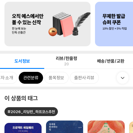
리뷰/한줄평
도서정보
배송/반품/교환
20
자 소개
관련분류
품목정보
출판사 리뷰
이 상품의 태그
#2026_리딩런_하프코스추천