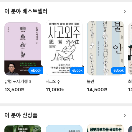
· 당당한 삶이란? 흔들리지 않는 자기 기준을 갖는 법
이 분야 베스트셀러
“이 판단이 모두에게 적용되어도 괜찮은가?”라는 질문은 책 전체를 관통
하는 핵심 원칙이다. 상황에 따라, 혹은 내 실수와 타인의 실수에 대해 서로
다른 잣대를 들이대는 모순은 자신에게만 유리한 기준을 허용하는 데서 비
롯된다. 당당한 삶은 특별한 확신이나 고집이 아니라, 누구에게나 보편적
으로 적용될 수 있는 기준에 스스로를 일치시키려는 노력에서 시작된다.
주관적 욕망이 아닌 보편적 원칙을 따를 때 인간은 흔들리지 않는 삶의 기
틀을 마련할 수 있다.
· 진정한 자유란? 삶의 주도권을 되찾는 법
유럽 도시 기행 3
사고외주
불안
최
칸트는 “자유는 마음대로 하는 상태가 아니다”라고 단언한다. 욕구나 감
13,500
11,000
14,500
1
원
원
원
정, 타인의 평가에 휩쓸린 선택은 자유가 아닌 타율(他律)에 가깝기 때문
이다. 이 책은 본능적 욕구를 거슬러서라도 스스로 세운 원칙을 따르는 힘
이 어떻게 진정한 자유로 이어지는지 추적한다. 보편적 원칙을 바탕으로
이 분야 신상품
스스로 판단하고 그 결과에 책임지는 주체성을 회복할 때, 인간은 혼란한
시대 속에서도 삶의 진정한 주도권을 거머쥘 수 있다.