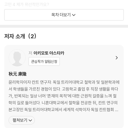
고민 4 제가 위선적인가요?
고민 5 욕심이 많은 제 자신이 싫어요
목차 더보기
고민 6 더 자유롭게 살고 싶어요
고민 7 결과만 좋으면 정말 괜찮을까요?
고민 8 다정함은 타고나는 성향이 아닌가요?
저자 소개
2
고민 9 다른 사람과 저를 자꾸 비교하고 질투해요
고민 10 상대를 이용할 생각은 전혀 없었는데…
고민 11 배우자에게 불만이 있어요
저
아키모토 야스타카
고민 12 정직하면 손해를 보는 것 같아요
관심작가 알림신청
고민 13 학문의 쓸모와 의미는 무엇인가요?
고민 14 비판을 즐기는 사람은 피하고 싶어요
秋元 康隆
고민 15 논리적으로 반박하는 힘을 갖고 싶어요
윤리학자이자 칸트 연구자. 독일 트리어대학교 철학과 및 일본학과에
고민 16 윤리학을 왜 배워야 하나요?
서 학생들을 가르친 경험이 있다. 고등학교 졸업 후 직장 생활을 하다
철학 공부 1 자유를 말하는 두 철학자, 칸트와 에픽테토스
가, 반복되는 일상 너머 ‘존재의 목적’에 대한 근원적 갈증을 느껴 철
학의 길로 들어섰다. 니혼대학교에서 철학을 전공한 뒤, 칸트 연구의
제2부 칸트의 생각을 다시 생각하다
본고장인 독일 트리어대학교에서 세계적 석학이자 독일 칸트협회 회
장을 맡은 베른트 되르플링거(Bernd Dorflinger) 교수에게 사사하
펼쳐보기
의문 1 모든 행동은 옳고 그름 둘 중 하나로 판단되는가?
며 박사학위를 취득했다. 칸트가 남긴 실천이성의 지혜를 오늘날 우
의문 2 도덕 법칙이라면 그저 마땅히 따라야 하는가?