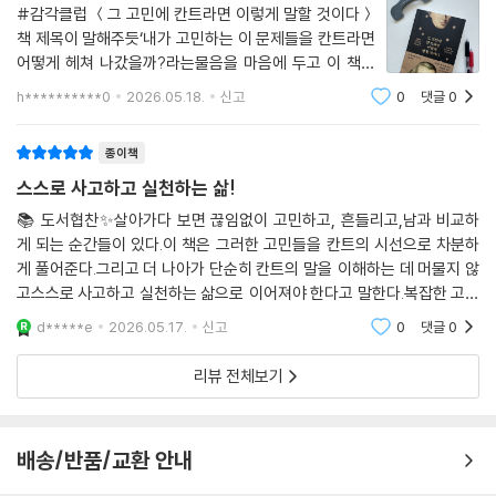
#감각클럽 ＜그 고민에 칸트라면 이렇게 말할 것이다＞
“인간을 언제나 목적으로 대하라”는 정언명령을 통해 관계의 본질을 고찰
책 제목이 말해주듯‘내가 고민하는 이 문제들을 칸트라면
한다. 악의 없는 배려가 관계의 실패로 이어지는 이유는 그 기준이 상대가
어떻게 헤쳐 나갔을까?라는물음을 마음에 두고 이 책을
아닌 ‘나’에게 집중되어 있기 때문이다. 상대를 위한다는 명목으로 자신의
읽기 시작했다. 그리고 요즘의 내게 가장 큰 고민이 무엇
h**********0
2026.05.18.
신고
0
댓글
0
일까를 떠올려보며책을 읽는 동안 그 문제에 답을 찾을 수
기준만을 강요하는 행위는 결국 타인을 자신의 만족을 위한 ‘수단’으로 전
있게 되길 소망했던 것 같다. 여러 고민이
락시키는 일과 다름없다. 다정함은 타고난 성격이 아니라, 타인을 수단이
종이책
아닌 목적 그 자체로 대하려는 의지적 태도일 뿐이다. 관계의 품격은 겉으
스스로 사고하고 실천하는 삶!
로 드러나는 친절을 넘어, 나와 타인을 독립된 ‘목적’ 그 자체로 대우할 때
비로소 완성된다.
📚 도서협찬✨살아가다 보면 끊임없이 고민하고, 흔들리고,남과 비교하
게 되는 순간들이 있다.이 책은 그러한 고민들을 칸트의 시선으로 차분하
게 풀어준다.그리고 더 나아가 단순히 칸트의 말을 이해하는 데 머물지 않
· 일의 가치란? 결과보다 중요한 ‘선의지’에 관하여
고스스로 사고하고 실천하는 삶으로 이어져야 한다고 말한다.복잡한 고민
속에서내 삶의 방향을 다시 정리해보고 싶을 때천천히 읽어보기 좋은 책이
성과를 내지 못했을 때 우리는 쉽게 스스로의 능력을 의심한다. 일의 가치
d*****e
2026.05.17.
신고
0
댓글
0
다.
가 오직 결과로만 환원되는 사회에서 칸트는 “어떤 마음으로 행했는가”를
리뷰 전체보기
묻는다. 능력이 부족해 실수를 반복하더라도 더 나아지기 위해 애쓰는 태
도, 즉 ‘마땅히 해야 할 바를 하려는 의지(선의지)’ 그 자체의 존엄에 주목
하는 것이다. 이 책은 무엇을 이루었는가라는 결과 중심의 사고를 어떻게
배송/반품/교환 안내
임했는가라는 과정과 태도의 문제로 전환하며 일의 가치를 재정의한다.