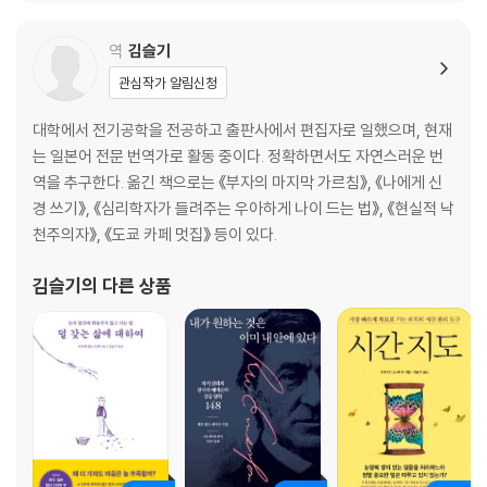
리의 삶에 맞게 다시 쓰는 일에 전념하고 있다. 지은 책으로 《의지의
의문 3 행동의 결과에 대해 고려해야 하지 않을까?
윤리학: 칸트에게 배우는 선에 대한 용기》
역
김슬기
의문 4 ‘완전 의무’와 ‘불완전 의무’는 어떻게 다른가?
의문 5 자살이나 거짓말은 모두의 법칙이 될 수 있을까?
관심작가 알림신청
의문 6 결국 하나의 올바른 ‘정답’이 존재하는 게 아닐까?
의문 7 자살이나 거짓말은 인간을 수단으로 대하는 행동일까?
대학에서 전기공학을 전공하고 출판사에서 편집자로 일했으며, 현재
의문 8 격률이 불변하면 변화들에 제대로 대응할 수 없지 않을까?
는 일본어 전문 번역가로 활동 중이다. 정확하면서도 자연스러운 번
의문 9 ‘절대적’, ‘보편적’ 개념을 어떻게 이해하면 좋을까?
역을 추구한다. 옮긴 책으로는 《부자의 마지막 가르침》, 《나에게 신
의문 10 선택하면 안 되는 직업이 있을까?
경 쓰기》, 《심리학자가 들려주는 우아하게 나이 드는 법》, 《현실적 낙
의문 11 습관처럼 옳은 일을 하는 것은 진짜 도덕일까?
천주의자》, 《도쿄 카페 멋집》 등이 있다.
의문 12 원칙을 고수하면 인간관계가 어려워지지 않을까?
김슬기
의 다른 상품
의문 13 나약함과 불순함이란 무엇인가?
의문 14 근본악이란? 인간은 태어날 때부터 악한 존재일까?
의문 15 의지가 있어도 실천을 못할 수 있지 않을까?
의문 16 악을 선택할 자유도 있을까?
철학 공부 2 칸트는 우리에게 무엇을 요구하는가?
에필로그
- 사유에서 이제는 행동하는 용기로