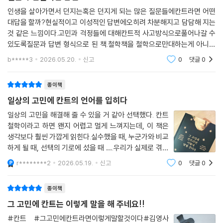
타인의 정답을 빌려 쓰는 삶이 편할 수는 있다. 그러나 결코 나의 삶이 될
인생을 살아가면서 던지는혹은 던지게 되는 많은 질문들에칸트라면 어떤
대답을 할까?현실적이고 이성적인 답변에오히려 차분해지고 담담해 지는
수는 없다. 정직이 보편적인 원칙이라면, 그 원칙을 어기고 이익을 취하려
것 같은 느낌이다.고민과 걱정들에 대해칸트적 사고방식으로풀어나갈 수
는 순간에 자문해야 한다. “이 선택이 정당한가?” 이처럼 스스로 답을 찾
있도록질문과 답변 형식으로 된 책.철학책을 철학으로만대하는게 아니라
아나가는 과정에서 독자는 기분과 상황, 타인의 소음에 휩쓸리지 않고 오
현실에 적용하여도움이 될 수 있도록구성했기에 꼭 읽어봐야 하는 책이라
직 자신의 이성으로 바로 서는 단단한 주체성을 회복하게 될 것이다.
b*****3
2026.05.20.
신고
0
댓글
0
고 생각한다.술술 읽히
· 나를 지키는 생각이란? 스스로 생각한다는 것의 의미
종이책
일상의 고민에 칸트의 언어를 입히다
“스스로 생각할 용기를 가져라!”라는 칸트의 일침을 일상의 고민과 연결
일상의 고민을 해결해 줄 수 있을 거 같아 선택했다. 칸트
한다. 사람들의 시선과 분위기에 휘둘려 ‘미움받고 있나’를 걱정하는 순간,
철학이라고 하면 왠지 어렵고 멀게 느껴지는데, 이 책은
판단의 기준은 이미 외부로 옮겨간 상태다. 칸트는 이때 필요한 것이 감정
생각보다 훨씬 가깝게 읽힌다.실수했을 때, 누군가와 비교
에 대한 해석이 아니라, 여러 사람의 입장에서 사유를 확장하는 태도라고
하게 될 때, 선택의 기로에 섰을 때 ….우리가 실제로 겪는
말한다. 타인의 반응을 단서 삼아 자신을 단정 짓는 대신, 모든 이의 처지에
상황들을 하나씩 꺼내놓고 칸트라면 어떻게 말했을지를
r********2
2026.05.19.
신고
0
댓글
0
서 판단을 점검하고 자신에게도 동일한 기준을 적용하는 것이 핵심이다.
따라가는 방식이다. 챕터가 짧고 독립적이라 순서 없이 읽
스스로 생각한다는 것은 단순한 사유를 넘어, 자기중심적 편향과 싸우며
어도 된다.기억에 남는 부분이 두 군데
종이책
확장된 시선으로 자신을 점검하는 일임을 일깨운다.
그 고민에 칸트는 이렇게 말을 해 주네요!!
· 관계의 품격이란? 인간을 수단이 아닌 목적으로 대하는 일
#칸트 #그고민에칸트라면이렇게말할것이다#김영사