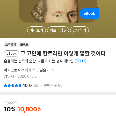
미리보기
파트너샵
공유하기
소득공제
EPUB
그 고민에 칸트라면 이렇게 말할 것이다
eBook
흔들리는 선택의 순간, 나를 지키는 생각 매뉴얼
EPUB
아키모토 야스타카
저
김슬기
역
김영사
2026.04.15.
10.0
판매지수
60
20
12,000
원
10
10,800