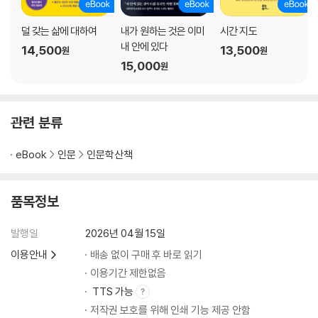
참고문헌
덜 갖는 삶에 대하여
내가 원하는 것은 이미
시간 지도
내 안에 있다
14,500
13,500
원
원
15,000
원
관련 분류
eBook
인문
인문학산책
품목정보
발행일
2026년 04월 15일
이용안내
배송 없이 구매 후 바로 읽기
이용기간 제한없음
TTS 가능
저작권 보호를 위해 인쇄 기능 제공 안함