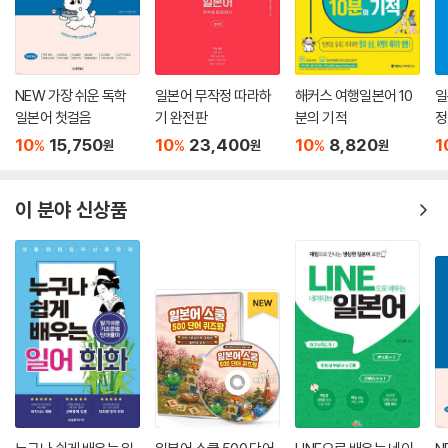
NEW 가장 쉬운 독학
일본어 무작정 따라하
해커스 여행일본어 10
일
일본어 첫걸음
기 완전판
분의 기적
정
10
15,750
10
23,400
10
8,820
1
%
%
%
원
원
원
이 분야 신상품