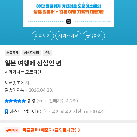
미리보기
사이즈비교
공유하기
소득공제
베스트셀러
분철
일본 여행에 진심인 편
히라가나는 모르지만
도쿄잇초메
저
길벗이지톡
2026.04.20.
9.9
판매지수
4,260
21
베스트
일본어
50위
국어 외국어 사전 top100 4주
목표달력/메모지(포인트차감)
구매혜택