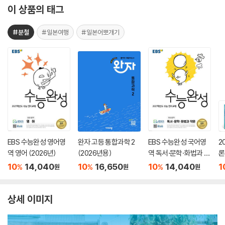
이 상품의 태그
#분철
#일본여행
#일본어뽀개기
EBS 수능완성 영어영
완자 고등 통합과학 2
EBS 수능완성 국어영
2
역 영어 (2026년)
(2026년용)
역 독서·문학·화법과 작
론
문 (2026년)
(
10
14,040
10
16,650
10
14,040
1
%
%
%
원
원
원
상세 이미지