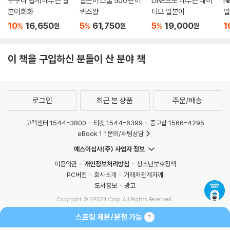
누구나 쉽게 배우는 일
일본어 스쿨 500 단어
LINE으로 배우는 네이
N
본어회화
퀴즈왕
티브 일본어
일
10
16,650
5
61,750
5
19,000
1
%
%
%
원
원
원
이 책을 구입하신 분들이 산 분야 책
로그인
최근 본 상품
주문/배송
고객센터 1544-3800
티켓 1544-6399
중고샵 1566-4295
eBook 1:1문의/채팅상담
예스이십사(주) 사업자 정보
이용약관
개인정보처리방침
청소년보호정책
PC버전
회사소개
거래처관계자께
도서홍보
광고
Copyright © YES24 Corp. All Rights Reserved.
MATOM11
스프링 제본/분철 가능