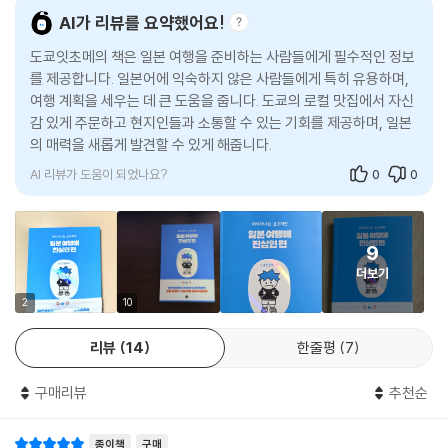
3. 깨알 정보와 그림 퀴즈가 더해진 ‘유쾌한 여행 치트키’
AI가 리뷰를 요약했어요!
도쿄잇초메의 책은 일본 여행을 준비하는 사람들에게 필수적인 정보
단순히 일본어만 전달하는 책이 아니에요. 여행의 온도와 텐션을 높여줄
를 제공합니다. 일본어에 익숙하지 않은 사람들에게 특히 유용하며,
도쿄잇초메만의 신박한 여행 팁과 문화 썰, 깨알 정보를 아낌없이 담았죠.
여행 계획을 세우는 데 큰 도움을 줍니다. 도쿄의 로컬 맛집에서 자신
특히 각 장의 마무리에 수록된 위트 있는 그림 퀴즈는 이 책만의 별미예요.
감 있게 주문하고 현지인들과 소통할 수 있는 기회를 제공하며, 일본
공부라는 부담감은 걷어내고, 재밌게 읽고 퀴즈를 풀다 보면 어느새 일본
의 매력을 새롭게 발견할 수 있게 해줍니다.
여행이 완벽하게 준비된 자신을 발견하게 될 거예요!
AI 리뷰가 도움이 되었나요?
0
0
<특별 서비스>
귀가 뻥 뚫리는 ‘일본어 음성 지원 웹페이지’ 일본어 발음, 고민하지 마세
9
요! 전문 성우가 녹음한 생생한 음성을 QR코드만 찍으면 바로 들을 수 있
더보기
어요. 우리말 해석까지 녹음하여 듣기만 해도 일본어가 귀와 입에 스며들
거예요. 웹페이지에는 도쿄잇초메의 깜짝 선물도 숨어 있어요! QR코드를
2
10
찍어 찾아보세요!
리뷰
14
한줄평
7
이런 분들에게 추천해요!
구매리뷰
추천순
일본 여행은 좋아하지만, 늘 쓰는 말만 반복해서 아쉬웠던 분
AI 번역 화면보다 현지의 예쁜 풍경을 온전히 눈에 담고 싶은 분
종이책
구매