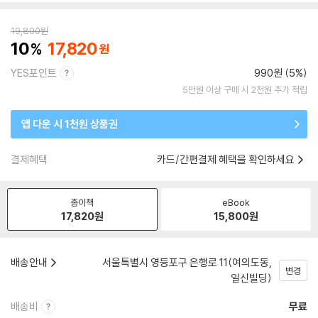
19,800
원
10
17,820
YES포인트
990원 (5%)
5만원 이상 구매 시 2천원 추가 적립
앱 다운 시 1천원 상품권
결제혜택
카드/간편결제 혜택을 확인하세요
종이책
eBook
17,820
원
15,800
원
배송안내
서울특별시 영등포구 은행로 11(여의도동,
변경
일신빌딩)
배송비
무료