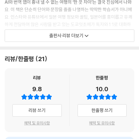
화장실 생존 일본어
AI와 번역 앱이 흉내 낼 수 없는 여행의 ‘한 끗 차이’는 결국 진심에서 나와
틈새퀴즈
요. 이 책은 단순히 단어와 문장을 줄줄 나열하는 딱딱한 학습서가 아니에
[부록] 급한 편
요. 인스타와 유튜브에서 일본 여행 정보와 꿀팁, 일본어를 흥미롭고 유쾌
알아두면 쓸모 있는 11가지 한자
하게 전달하며 많은 사랑을 받고 있는 도쿄잇초메가 독자와 1:1로 대화하
여행할 때 꼭 써먹는 22가지 단어
듯 주고받는 문답 형식으로 여행 일본어를 풀어냈어요. 마치 현지에서 베
출판사 리뷰 더보기
급할 때 바로 펼쳐 보는 33가지 문장
테랑 가이드의 조언을 듣는 듯한 생생한 구성 덕분에, 지루할 틈 없이 읽다
일본 여행에서 해볼 64가지
보면 상황별 일본어 대처법이 머릿속에 자연스럽게 스며드는 신선한 경험
을 선사할 거예요.
리뷰/한줄평
21
2. 잘 먹고 잘 놀기 위해 고르고 고른 ‘실용성 200% 생존 일본어’
리뷰
한줄평
여행의 목적은 바로 ‘즐거움’! 즐거운 여행을 만끽하기 위해, 여행은 좋아
9.8
10.0
하지만 언어는 서툰 여행자들을 위해, 저자가 현지에서 직접 부딪히며 거
르고 거른 현지 밀착형 일본어만 모았어요. 맛집에서 당당하게 주문하고,
쇼핑센터를 막힘없이 누비며, 낯선 길 위에서도 여유를 잃지 않도록 돕는
리뷰 쓰기
한줄평 쓰기
‘백퍼 통하는’ 일본어들이 가득해요. 또한 현지에서 벌어질 대화의 흐름대
로 미리 시뮬레이션 해볼 수 있도록 한 페이지에 정리해, 실전에서 바로 꺼
혜택 및 유의사항
혜택 및 유의사항
내 써먹을 수 있어요!