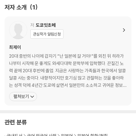
계산할 때 꼭 필요한 최소한의 일본어
저자 소개
1
틈새퀴즈
3 라멘에 진심인 편
라멘집 공략법
저
도쿄잇초메
내 취향대로 라멘 주문하는 법
관심작가 알림신청
틈새퀴즈
4 스시에 진심인 편
최제이
알고 보면 더 재밌는 스시 이야기
20대 중반의 나이에 갑자기 “난 일본에 갈 거야!”를 외친 뒤 히라가
스시집 공략법
나부터 시작해 운 좋게도 와세다대학 문학부에 입학했다. 끈질긴 노
스시집에서 현지인이 쓰는 은어
력 끝에 20대 후반에 졸업. 지금은 사랑하는 가족들과 한국에서 알콩
틈새퀴즈
달콩 사는 중이다. 내향적이지만 호기심 많고 관찰하는 것을 좋아하
5 카페에 진심인 편
는 성격 덕에 4년간 도쿄에 살면서 일본만의 소소하고 귀여운 정보들
일본 카페 공략법
을 많이 획득했다. 인스타그램에서 그 경험담을 나누다보니 어느새 1
펼쳐보기
왕초보, 너도 일본어로 커피 주문할 수 있어!
0만 명이 넘는 사람들의 사랑을 받게 되었고, 지금은 유튜브까지 활
틈새퀴즈
동영역을 넓혀가고 있다. 어딜 가든 일본과 관련한 이야기가 나오면
6 이자카야에 진심인 편
언제나 귀가 쫑긋해질 정도로 일본에 대해서는
이자카야 공략법
관련 분류
꼭 마시고 와야 할 술 리스트 7
점원에게 이 질문이 들어온다면
국내도서
국어 외국어 사전
일본어
일본어 회화/청취