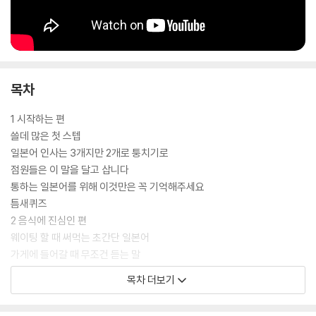
목차
1 시작하는 편
쓸데 많은 첫 스텝
일본어 인사는 3개지만 2개로 퉁치기로
점원들은 이 말을 달고 삽니다
통하는 일본어를 위해 이것만은 꼭 기억해주세요
틈새퀴즈
2 음식에 진심인 편
웨이팅 할 때 써먹는 초간단 일본어
가게에 들어갈 때 무조건 듣는 말
식당 메뉴판 공략법
목차 더보기
초보자도 능숙하게 주문해볼까요?
식당에서 요청할 때 써먹는 네 마디