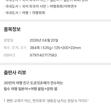
사케를 즐기기 위한 최소한의 지식
국내도서
국어 외국어 사전
여행회화/어학연수
지금 당장 써먹는 사케 주문법
국내도서
여행
여행회화
틈새퀴즈
7 편의점에 진심인 편
편의점 공략법
품목정보
편의점 계산대 일본어 총정리
초간단 오뎅 주문법
발행일
2026년 04월 20일
틈새퀴즈
쪽수, 무게, 크기
384쪽 | 535g | 135*200*22mm
8 쇼핑에 진심인 편
ISBN13
9791140717583
쇼핑 공략법
옷 살 때 이대로만 따라 하세요
신발 사이즈 딱 1분 만에 외워봅시다
출판사 리뷰
계산대 앞에서 무조건 써먹는 표현 모음
틈새퀴즈
30만의 여행 친구 도쿄잇초메가 전수하는
9 번외편
필수 여행 일본어+여행 꿀팁+문화 썰
호텔에서 알아두면 좋은 일본어
교통수단 탈 때 써먹는 최소한의 일본어
1. 뻔한 교재가 아닌, 찐덕후의 ‘생동감 넘치는 문답식 가이드’
귀여운 강아지 만났을 때 대처법