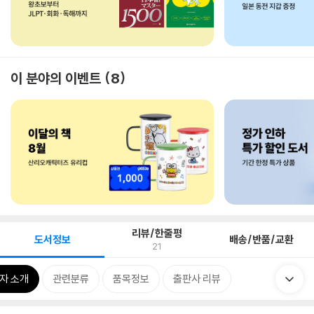
이 분야의 이벤트
8
리뷰/한줄평
도서정보
배송/반품/교환
21
자 소개
관련분류
품목정보
출판사 리뷰