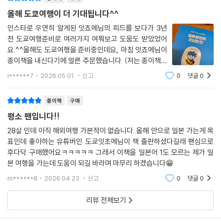
어려운 공부는 싫지만, 현지어 한마디는 건네고 싶은 분
올해 도쿄여행이 더 기대됩니다^^
예약해 둔 일본 여행의 기대감을 기분 좋게 올리고 싶은 분
인스타로 우연히 알게된 잇쵸메님의 피드를 보다가 3년
전 도쿄여행준비로 여러가지 여쭤보고 도움도 받았었어
요.^^올해도 도쿄여행을 준비중인데요, 마침 잇쵸메님이
종이책을 내신다기에 얼른 주문했습니다. (저는 종이책을
좋아합니다.^^)매번 자주가는 일본이지만, 랜드마크도가
l******7
2026.05.01.
신고
0
댓글
0
고,유명맛집도 갔었지만 왠지모를 아쉬움이 있었어요. 책
구성을 보니 여행에 필요한것들로 꽉 차있는 느낌
종이책
구매
평소 팬입니다!!
28살 인데 아직 해외여행 가본적이 없습니다..올해 안으로 일본 가는게 목
표인데 좋아하는 유튜버인 도쿄잇초메님이 책 출판하셨다길래 팬심으로
후다닥 구매했어요ㅋㅋㅋㅋㅋ 그래서 이책을 일본어 1도 모르는 제가 일
본 여행을 가는데 도움이 되길 바라며 마무리 하겠습니다😁
m******8
2026.04.23.
신고
0
댓글
0
리뷰 전체보기