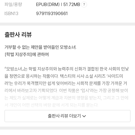
파일/용량
EPUB(DRM) | 51.72MB
ISBN13
9791193190661
출판사 리뷰
거부할 수 없는 제안을 받아들인 모방소녀.
[학벌 지상주의]에 관하여
『모방소녀』는 학벌 지상주의와 능력주의 신화가 결합된 한국 사회의 민낯
을 정면으로 응시하는 작품이다. 텍스티의 시사 소설 시리즈 ‘사이드미
러’는 우리가 목격했지만 쉽게 잊어버리는 사회적 문제를 가장 가까운 거
리에서 바라보고자 기획되었다. 이번 작품은 ‘입시’라는 가장 공정해 보이
는 제도가 실제로는 어떻게 계급과 자본의 영향을 받는지, 그리고 그 안에
서 개인이 어떤 선택의 벼랑 끝에 서게 되는지를 묻는다.
출판사 리뷰 더보기
사고 이후, 영리는 병원비와 생계를 감당하기 위해 아르바이트를 전전했
다. 수능 미응시로 수시와 정시 모두 자동 불합격 처리되었고, 3년간 쌓아
올린 성취는 하루아침에 무너졌다. 그때, 아버지가 모시던 송 회장의 비서