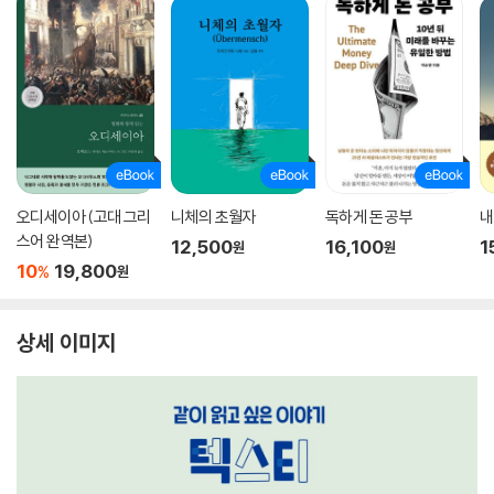
오디세이아 (고대 그리
니체의 초월자
독하게 돈 공부
내
스어 완역본)
12,500
16,100
1
원
원
10
19,800
%
원
상세 이미지