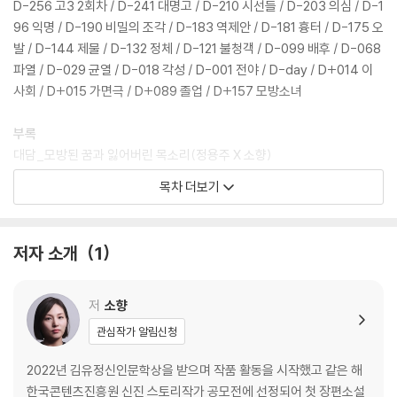
D-256 고3 2회차 / D-241 대명고 / D-210 시선들 / D-203 의심 / D-1
96 익명 / D-190 비밀의 조각 / D-183 역제안 / D-181 흉터 / D-175 오
발 / D-144 제물 / D-132 정체 / D-121 불청객 / D-099 배후 / D-068
파열 / D-029 균열 / D-018 각성 / D-001 전야 / D-day / D+014 이
사회 / D+015 가면극 / D+089 졸업 / D+157 모방소녀
부록
대담_모방된 꿈과 잃어버린 목소리(정용주 X 소향)
작가 에세이_완벽한 타인이 되려는 사람들(소향)
목차 더보기
사이드 뷰_신분제 이후 부모의 계급은 어떻게 대물림되는가(노명우)
저자 소개
1
저
소향
관심작가 알림신청
2022년 김유정신인문학상을 받으며 작품 활동을 시작했고 같은 해
한국콘텐츠진흥원 신진 스토리작가 공모전에 선정되어 첫 장편소설