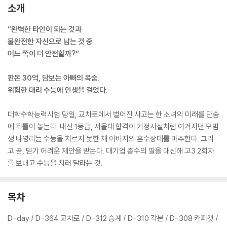
소개
“완벽한 타인이 되는 것과
불완전한 자신으로 남는 것 중
어느 쪽이 더 안전할까?”
판돈 30억, 담보는 아빠의 목숨.
위험한 대리 수능에 인생을 걸었다.
대학수학능력시험 당일, 교차로에서 벌어진 사고는 한 소녀의 미래를 단숨
에 뒤틀어 놓는다. 내신 1등급, 서울대 합격이 기정사실처럼 여겨지던 모범
생 나영리는 수능을 치르지 못한 채 아버지의 혼수상태를 마주한다. 그리
고 곧, 믿기 어려운 제안을 받는다. 대기업 총수의 딸을 대신해 고3 2회차
를 보내고 수능을 치러 달라는 것.
목차
D-day / D-364 교차로 / D-312 승계 / D-310 각본 / D-308 카피캣 /