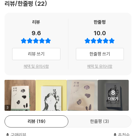
리뷰/한줄평
22
가 영리를 찾아온 것이다. 송 회장의 딸 초롬과 똑 닮은 얼굴을 가졌고 서울
대 합격은 따 놓은 당상이었던 영리는 대리 수능이라는 위험한 프로젝트를
수행해 낼, 유일한 적임자였으므로.
리뷰
한줄평
9.6
10.0
무단 횡단조차 해 본 적 없던 영리는 단칼에 거절하지만 현실은 점점 그녀
를 몰아세운다. 쌓여가는 치료비, 전세금을 올려달라는 집 주인의 요구, 아
버지의 응급 상황. 결국 영리는 다른 이름으로 시험장에 들어가기로 결심
리뷰 쓰기
한줄평 쓰기
한다. 송 회장은 수능 고득점은 물론, 초롬의 상류 사회 진입을 위해 딸이
다니는 대명고 수제들의 스터디 그룹인 ‘하늘’에 들어가 유력 집안 자제들
혜택 및 유의사항
혜택 및 유의사항
과 교분을 쌓을 것 또한 요구한다. 그렇게 영리의 ‘카피캣 프로젝트’가 시작
된다.
8
이 모방의 여정을 통해 영리와 초롬, 두 소녀의 삶은 점점 얽히고, 권력 내
더보기
부의 균열이 드러나며, 선택의 대가는 예상보다 깊고 무겁게 다가온다. 『모
방소녀』는 대리 수능이라는 자극적 설정을 넘어, “(모방의) 기회는 누구의
3
것인가”라는 질문을 끝까지 밀어붙이는 심리 스릴러이자 사회파 미스터리
리뷰
19
한줄평
3
다. 그러면서 우리의 주체적 객체성은 안녕한지, 묻고자 한다.
구매리뷰
추천순