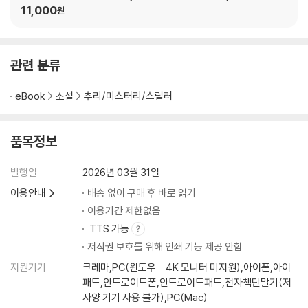
11,000
원
관련 분류
eBook
소설
추리/미스터리/스릴러
품목정보
발행일
2026년 03월 31일
이용안내
배송 없이 구매 후 바로 읽기
이용기간 제한없음
TTS 가능
저작권 보호를 위해 인쇄 기능 제공 안함
지원기기
크레마,PC(윈도우 - 4K 모니터 미지원),아이폰,아이
패드,안드로이드폰,안드로이드패드,전자책단말기(저
사양 기기 사용 불가),PC(Mac)