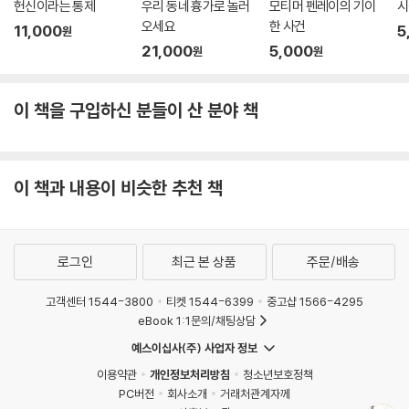
헌신이라는 통제
우리 동네 흉가로 놀러
모티머 펜레이의 기이
시
오세요
한 사건
11,000
5
원
21,000
5,000
원
원
이 책을 구입하신 분들이 산 분야 책
이 책과 내용이 비슷한 추천 책
로그인
최근 본 상품
주문/배송
고객센터 1544-3800
티켓 1544-6399
중고샵 1566-4295
eBook 1:1문의/채팅상담
예스이십사(주) 사업자 정보
이용약관
개인정보처리방침
청소년보호정책
PC버전
회사소개
거래처관계자께