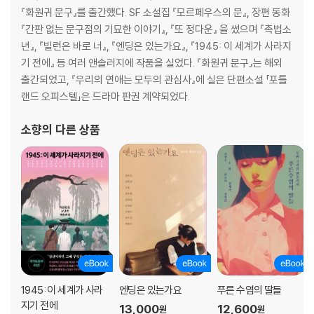
『화원귀 문구』를 출간했다. SF 소설집 『모르페우스의 문』, 장편 동화
『간판 없는 문구점의 기묘한 이야기』, 『또 정다운』 을 썼으며 『촉법소
년』, 『빌런은 바로 너』, 『엔딩은 있는가요』, 『1945: 이 세계가 사라지
기 전에』 등 여러 앤솔러지에 작품을 실었다. 『화원귀 문구』는 해외
출간되었고, 『우리의 연애는 모두의 관심사』에 실은 단편소설 「포틀
랜드 오피스텔」은 드라마 판권 계약되었다.
소향
의 다른 상품
1945: 이 세계가 사라
엔딩은 있는가요
푸른 수염의 딸들
지기 전에
13,000
12,600
원
원