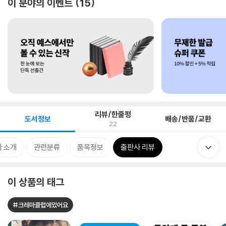
이 분야의 이벤트
15
리뷰/한줄평
도서정보
배송/반품/교환
22
 소개
관련분류
품목정보
출판사 리뷰
이 상품의 태그
#크레마클럽에있어요