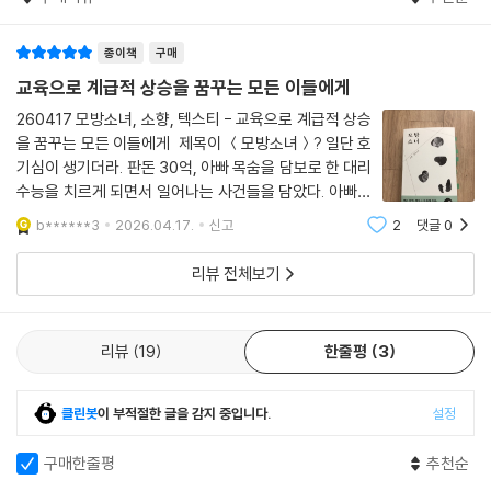
종이책
구매
교육으로 계급적 상승을 꿈꾸는 모든 이들에게
260417 모방소녀, 소향, 텍스티 - 교육으로 계급적 상승
을 꿈꾸는 모든 이들에게 제목이 ＜모방소녀＞? 일단 호
기심이 생기더라. 판돈 30억, 아빠 목숨을 담보로 한 대리
수능을 치르게 되면서 일어나는 사건들을 담았다. 아빠를
살리기 위해 도덕적 선을 넘어 카피캣이 되는 고3 영리가
b******3
2026.04.17.
신고
2
댓글
0
주인공인 소설이다. 이렇게만 보면 학원 스릴러물처럼만
보이지만 지극히 리얼리즘이 살아 있는
리뷰 전체보기
리뷰
19
한줄평
3
클린봇
이 부적절한 글을 감지 중입니다.
설정
구매한줄평
추천순