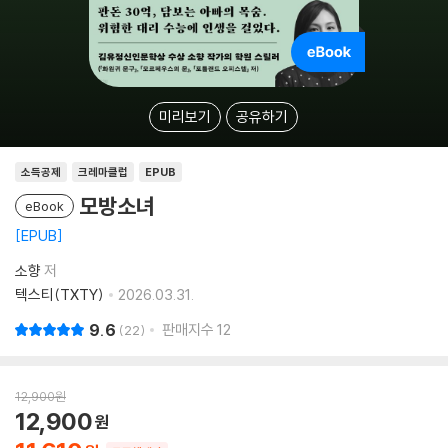
미리보기
공유하기
소득공제
크레마클럽
EPUB
모방소녀
eBook
EPUB
소향
저
텍스티(TXTY)
2026.03.31.
9.6
판매지수
12
22
12,900
원
12,900