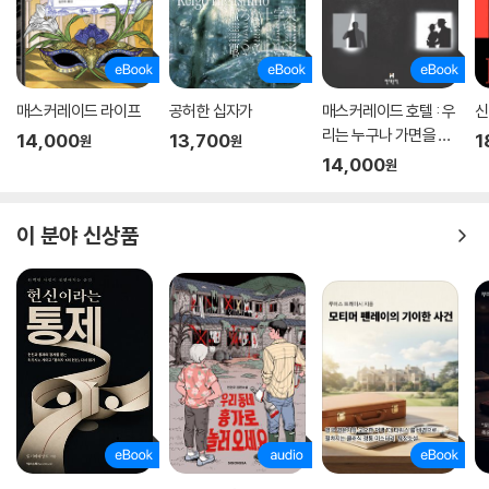
매스커레이드 라이프
공허한 십자가
매스커레이드 호텔 : 우
신
리는 누구나 가면을 쓰
14,000
13,700
1
원
원
고 살아간다
14,000
원
이 분야 신상품