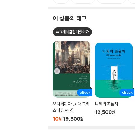
이 상품의 태그
#크레마클럽에있어요
오디세이아 (고대 그리
니체의 초월자
스어 완역본)
12,500
원
10
19,800
%
원