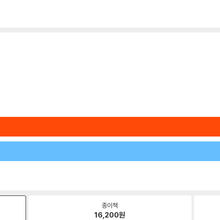
종이책
16,200
원