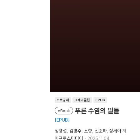
소득공제
크레마클럽
EPUB
푸른 수염의 딸들
eBook
EPUB
정명섭
김영주
소향
신조하
장세아
저
아프로스미디어
2025.11.04.