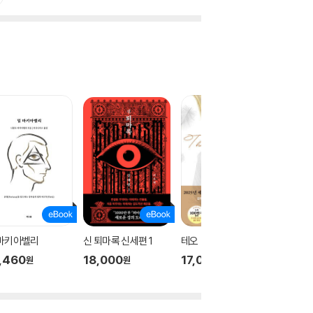
 마키아벨리
신 퇴마록 신세편 1
테오
신 퇴마록
,460
18,000
17,000
18,00
원
원
원