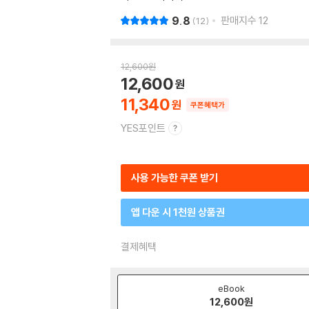
9.8
판매지수
12
12
12,600
원
12,600
11,340
쿠폰혜택가
YES포인트
사용 가능한 쿠폰 받기
앱 다운 시 1천원 상품권
결제혜택
eBook
12,600
원