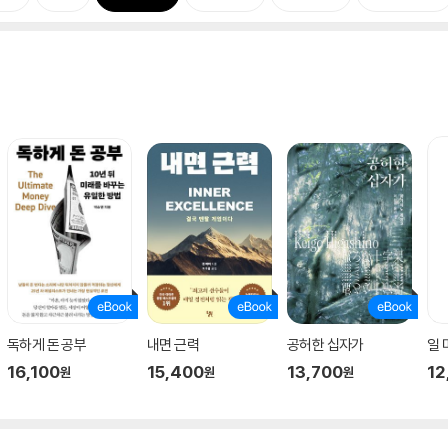
독하게 돈 공부
내면 근력
공허한 십자가
일
16,100
15,400
13,700
12
원
원
원