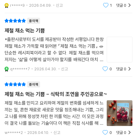
만, 여러 가지 핑계를 대며 미루고 있는 제 모습을 발견하
r*****9
2026.04.09.
신고
1
댓글
0
곤 해요. 한때는 여러 음식을 직접 만들며 즐거움을 느끼
· Part 2. [아는 만큼 맛있는 채소의 매력]
던 시기도 분명 있었는데요. 지금은 우선
2부에서는 채소를 좀 더 다양한 방식으로 요리해 먹을 수 있는 방법들을 선
종이책
보인다. 생으로만 먹던 토마토를 어떻게 맛있게 요리해 먹을 수 있는지 고
제철 채소 먹는 기쁨
민하고, 익숙한 레시피에서 한 걸음 더 나아간 조합을 찾아서 새로운 레시
피를 도전하는 저자의 탐구심이 이어진다. 곁들임 채소로 여겨지던 새송이
*출판사로부터 도서를 제공받아 작성한 서평입니다.한창
제철 채소가 가득할 때 읽어본 『제철 채소 먹는 기쁨』 🥗
버섯이 의외로 폭넓게 활용될 수 있다는 사실도 새롭게 다가온다. 이에 더
단순한 레시피북이라고 할 수 없다. 제철 채소를 먹으며
해 살아가며 놓치기 쉬운 영양소를 채소 섭취를 통해 보완하는 법과 양이
저자는 ‘삶‘을 어떻게 살아가야 할지를 배워간다.마치 영
많아 남기기 쉬운 채소를 오래 보관하는 법까지 실생활에 맞춰 자세히 안
화 ＜리틀 포레스트＞를 텍스트로 읽어나가는 기분, 귓가
내한다.
q*******7
2026.04.30.
신고
0
댓글
0
에 내레이션이 들리는 경험을 했다.익숙함에 속아 소중함
을 잃지 말라는 말 많이 하지 않는가.
· Part 3. [집밥, 나를 돌보는 가장 확실한 기술]
종이책
이 책에서 소개하는 ‘채소 집밥’의 핵심은 ‘완벽함’이 아니라 ‘지속성’이다.
제철 채소 먹는 기쁨 - 식탁의 조연을 주인공으로~
20분 만에 완성하기, 식재료를 조금만 사서 끝까지 비우기, 내 입맛에 맞
제철 채소를 만지고 요리하며 계절의 변화를 섬세하게 느
는 간을 찾기 등 저자가 오래 채소 집밥을 지속하며 깨닫게 된 것들을 하나
끼는 일, 흔한 재료로 새로운 맛을 창조해내는 기쁨, 그리
하나 소개한다. 거창한 요리를 결심할 필요도, 다양한 재료를 사두고 남길
고 나를 위해 정성껏 차린 한 끼를 먹는 시간. 이 모든 과정
걱정을 할 필요도 없다. 책은 가장 간단한 활용법부터 차근차근 안내하며,
이 결국 나를 돌보는 기술이다.이 책은 직접 식사를 해 먹
한 번만 완성해보면 채소를 꺼내 손질하고 팬과 냄비 하나로 요리해 식탁
는 사람 정고메가 제철 채소만으로도 식사가 얼마나 풍요
w******2
2026.04.10.
신고
0
댓글
0
을 채우는 일이 어느새 익숙한 루틴이 될 수 있음을 보여준다.
로워지는지를 알려주는 책이다.그저 나물과 채소들을 좀