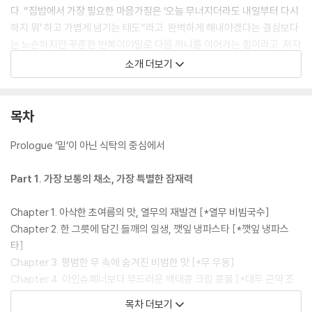
다. “집밥에서 가장 필요한 마음가짐은 ‘오늘 무너지더라도 내일부터 다시
하지 뭐’ 하고 가볍게 넘기는 태도”라고. 완벽하게 해내야겠다는 결심보다
는 느슨하지만 꾸준한 반복이야말로 다음 끼니를 이어가는 힘이라고. 저자
역시 퇴근 후 집에 돌아와 밥을 해 먹고, 특별한 일이 없는 한 도시락을 싸
소개 더보기
다닌 지 10년이 넘었다. 그렇게 오래 지속해온 채소 중심의 식탁과 생활의
감각을 이 책 『제철 채소 먹는 기쁨』에 담았다.
목차
이 책은 집밥 중에서도 특히 ‘채소 집밥’에 주목하며 그동안 ‘밑반찬’으로
머무르곤 했던 채소를 식탁 한가운데로 초대한다. 그리고 열무, 깻잎, 무,
Prologue ‘밑’이 아닌 식탁의 중심에서
대파처럼 익숙한 재료가 어떻게 한 접시의 중심이 될 수 있는지를 실용적
인 레시피와 생생한 설명을 통해 보여준다. 메인 요리 곁에 놓이던 채소가
Part 1. 가장 보통의 채소, 가장 특별한 잠재력
주재료가 되는 순간, 우리는 늘 알던 재료에서 의외의 맛과 새로운 가능성
을 발견하게 된다.
Chapter 1. 아삭한 초여름의 맛, 열무의 재발견 [*열무 비빔국수]
Chapter 2. 한 그릇에 담긴 들깨의 일생, 깻잎 냉파스타 [*깻잎 냉파스
‘채소 집밥’이라는 소박하지만 단단한 한 끼를 만드는 일은, 결국 나를 먹이
타]
는 감각을 회복하는 일과 맞닿아 있다. 획일화된 바깥 음식이 아닌 나만의
Chapter 3. 평범한 무 속에 숨겨진 비범한 맛 [*무 우동]
입맛에 맞는 간을 찾아가는 동안 우리는 자신의 생활 리듬과 취향을 조금
Chapter 4. 아인슈페너보다 부드러운 백태콩 크림 콩물 [*대두 곤약 조
씩 알아가게 된다. 『제철 채소 먹는 기쁨』은 거창한 결심 대신 작고 사소한
림]
목차 더보기
반복으로 하루의 식탁을 바꾸고 싶은 이들에게, 끝내 매일의 루틴으로 이