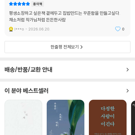
줄 것이다. 각 장에는 채소를 활용한 요리의 QR코드를 담아 독자가 직접
종이책
레시피를 확인할 수 있도록 했다. 궁금한 요리가 있다면 바로 찾아 따라 해
평생소장하고 싶은책 곁에두고 집밥만드는 꾸준함을 만들고싶다.
보며, 나를 위한 소박한 한 끼를 완성해보면 좋겠다.
채소처럼 작가님처럼 든든한사람
온갖 생명이 긴 잠에서 깨어나는 봄이다. 봄나물도, 마늘종도, 제철이 아니
l***o
2026.06.20.
0
면 맛보기 어렵다. 제철 채소를 만지는 촉감, 코끝에 번지는 풋풋한 향, 눈
앞을 물들이는 초록빛, 아삭한 식감과 혀 끝에 남는 풍성한 맛. 채소가 오감
한줄평 전체보기
으로 건네는 계절의 에너지를 따라가다 보면, 우리는 어느새 다시 일상의
리듬을 되찾게 될 것이다.
배송/반품/교환 안내
이 분야 베스트셀러