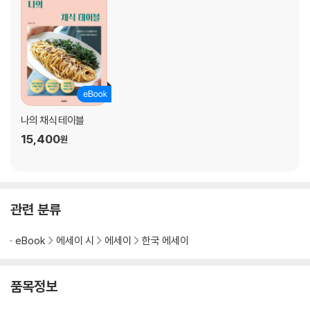
Chapter 3. 집밥의 격을 높이는 된장과 들기름 [*된장 볶음밥]
Chapter 4. 맛의 빈 곳을 채우는 단맛과 산미 [*알배추 스테이크]
Chapter 5. 집밥의 세계관을 넓히는 향신료 [*렌틸 타코 라이스]
Chapter 6. 완벽하게 갖추지 않아도 충분한 요리법 [*젓갈 없는 대파김
치]
Chapter 7. 집밥을 쉽게 반복하는 여섯 가지 방법
나의 채식 테이블
Epilogue 채소 집밥이 나에게 가르쳐준 것들
15,400
원
관련 분류
eBook
에세이 시
에세이
한국 에세이
품목정보