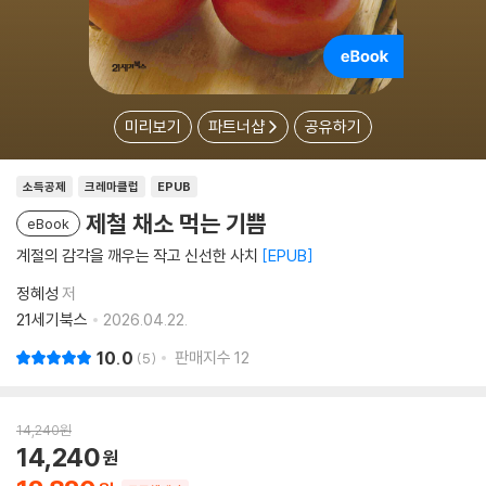
미리보기
파트너샵
공유하기
소득공제
크레마클럽
EPUB
제철 채소 먹는 기쁨
eBook
계절의 감각을 깨우는 작고 신선한 사치
EPUB
정혜성
저
21세기북스
2026.04.22.
10.0
판매지수
12
5
14,240
원
14,240