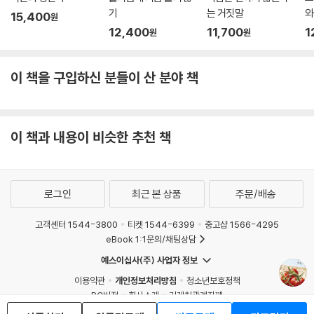
기
는 거짓말
와
15,400
원
12,400
11,700
1
원
원
이 책을 구입하신 분들이 산 분야 책
이 책과 내용이 비슷한 추천 책
로그인
최근 본 상품
주문/배송
고객센터 1544-3800
티켓 1544-6399
중고샵 1566-4295
eBook 1:1문의/채팅상담
예스이십사(주) 사업자 정보
이용약관
개인정보처리방침
청소년보호정책
PC버전
회사소개
거래처관계자께
도서홍보
광고