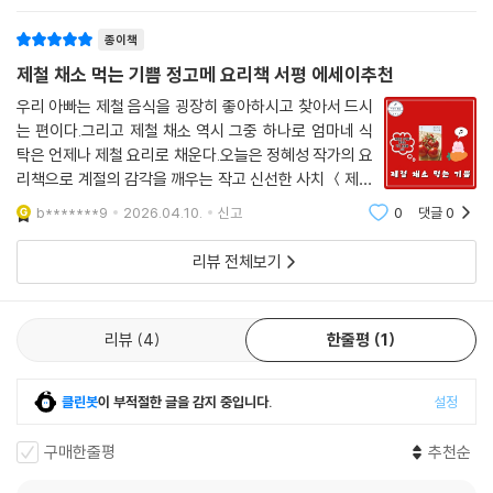
더 쉽게 먹을 수 있는 레시피들을 알려
종이책
“채소로 밥을 해 먹다 보면
살아 있다는 감각을 매일 마주하게 된다”
제철 채소 먹는 기쁨 정고메 요리책 서평 에세이추천
우리 아빠는 제철 음식을 굉장히 좋아하시고 찾아서 드시
『제철 채소 먹는 기쁨』 속에는 채소를 향한 저자의 따뜻한 시선이 담겨 있
는 편이다.그리고 제철 채소 역시 그중 하나로 엄마네 식
다. 어린 시절 처음 요리를 해본 기억부터 가장 힘들었던 시절 위로가 되어
탁은 언제나 제철 요리로 채운다.오늘은 정혜성 작가의 요
준 채소 집밥 한 끼까지. 삶의 중요한 순간마다 채소가 메인인 식탁이 함께
리책으로 계절의 감각을 깨우는 작고 신선한 사치 ＜제철
했다. 지금도 작가는 계절이 바뀌면 지인의 농장을 찾아 깻잎과 무 같은 채
채소 먹는 기쁨＞ 책을 서평 하며,제철 채소가 건네는 기
b*******9
2026.04.10.
신고
0
댓글
0
쁨을 전하려 한다.21세기북스 출판사의 신간도서로 레시
소가 자라는 모습을 살피고, 수확하거나 장 본 채소를 집으로 가져와 오래
피가 담긴 요리 에세이로 추천한다.나는 고
먹을 수 있게 보관하며, 그날 가장 먹고 싶은 요리를 만든다. 이렇듯 재료를
리뷰 전체보기
만지고 살피고 조리하는 과정을 통해 우리의 감각은 더 선명해진다.
이 책은 장보기와 채소 보관법, 요리의 기본 요령 등 채소를 집밥에 꾸준히
리뷰
4
한줄평
1
활용하기 위한 방법도 차근차근 정리해두었다. 채소만으로도 얼마나 다양
한 영양소를 균형 있게 섭취할 수 있는지 알려주고, 초보자가 어려워하는
클린봇
이 부적절한 글을 감지 중입니다.
설정
질문들에 대해서도 현실적인 대안을 제시한다. 특정 재료나 도구가 없어
레시피를 따라 하다 좌절한 경험이 있다면, 기본 재료만으로도 빠르고 맛
구매한줄평
추천순
있게 만들 수 있는 이 책의 레시피들은 ‘채소 집밥’의 든든한 출발점이 되어