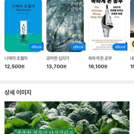
니체의 초월자
공허한 십자가
독하게 돈 공부
내
12,500
13,700
16,100
1
원
원
원
상세 이미지