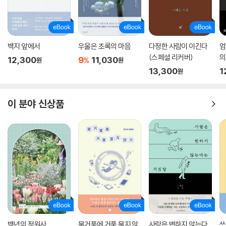
백지 앞에서
우울은 초록의 마음
다정한 사람이 이긴다
엄
(스페셜 리커버)
의
12,300
9
11,030
%
원
원
13,300
1
원
이 분야 신상품
백년의 정원사
물거품에 거품 물지 않
사람은 변하지 않는다
쓰