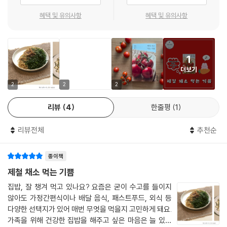
비빔밥’처럼 짧은 계절의 순간을 붙잡는 한 그릇은, 익숙한 식재료가 가장
빛나는 때를 우리에게 새삼 일깨우는 것이다.
혜택 및 유의사항
혜택 및 유의사항
이 책은 채소의 잠재력부터 활용법, 그리고 ‘채소 집밥’을 지속하기 위해 알
아두면 좋은 실용적인 팁까지 총 3부에 걸쳐 소개한다. 작가가 들려주는
1
채소 이야기를 따라가다 보면, 어느새 “오늘은 이걸 해 먹어볼까?” 하는
더보기
가벼운 의욕을 품게 된다.
2
2
2
사계절 24절기 놓치기 쉬운 제철 식재료 소개부터
리뷰
4
한줄평
1
평범한 요리에 포인트를 주는 정고메만의 킥까지
리뷰전체
추천순
· Part 1. [가장 보통의 채소, 가장 특별한 잠재력]
1부에서는 채소가 가진 다채로운 잠재력을 소개한다. 초여름의 열무를 아
종이책
삭하고 알싸하게 즐기는 법, ‘깻잎 냉파스타’를 비롯해 깻잎으로 만들 수 있
는 여러 요리, 무를 푹 익혀 깊은 맛을 끌어낸 ‘무 우동’ 등 제철의 순간을 가
제철 채소 먹는 기쁨
장 맛있게 붙잡는 레시피가 이어진다. 책 속 맛깔난 설명을 따라가다 보면
집밥, 잘 챙겨 먹고 있나요? 요즘은 굳이 수고를 들이지
익숙한 맛이 머리를 스치고 풍성한 한 그릇이 자연스레 떠오른다. 게다가
않아도 가정간편식이나 배달 음식, 패스트푸드, 외식 등
각 채소에 담겨 있는 특징적인 영양 성분을 함께 소개해 읽는 재미와 실용
다양한 선택지가 있어 매번 무엇을 먹을지 고민하게 돼요.
성을 더했다.
가족을 위해 건강한 집밥을 해주고 싶은 마음은 늘 있지