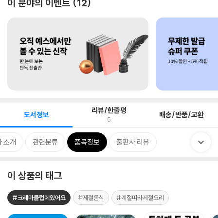
이 분야의 이벤트
12
리뷰/한줄평
도서정보
배송/반품/교환
5
 소개
관련분류
품목정보
출판사 리뷰
이 상품의 태그
#크레마클럽에있어요
#제철음식
#계절따라제철요리