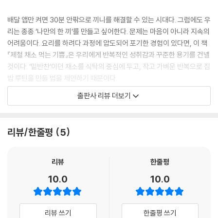
배달 앱만 켜면 30분 안팎으로 끼니를 해결할 수 있는 시대다. 그럼에도 우
리는 종종 ‘나만의 한 끼’를 만들고 싶어한다. 문제는 마음이 아니라 지속의
어려움이다. 요리를 하려다 과정에 압도되어 포기한 경험이 있다면, 이 책
『제철 채소 먹는 기쁨』은 우리에게 반복적인 성취감과 꾸준한 용기를 건넬
것이다. ‘밑반찬’이던 채소를 식탁의 중심에 두고, 작고 가벼운 반복으로 집
밥 루틴을 만들 법을 제안하기 때문이다.
출판사 리뷰 더보기
이 책의 저자 정고메는 그동안 채소 집밥을 꾸준히 기록해왔다. “이상하게
도 채소를 먹지 않으면 금세 피로해지고 우울해”진다고 말하는 그는 SNS
에서 사랑받은 ‘깻잎 냉파스타’를 비롯해 다양한 채소 레시피를 소개하며
리뷰/한줄평
5
일상의 식탁을 넓혀왔다. 그렇게 오래 관찰하고 만들어온 채소 집밥의 감
각을 이 책 한 권에 담았다.
리뷰
한줄평
『제철 채소 먹는 기쁨』은 매끼 집밥을 해 먹으라고 권하지도, 반드시 채소
10.0
10.0
를 먹으라고 다그치지도 않는다. 대신 채소가 얼마나 풍부한 맛과 향을 지
닌 재료인지 보여준다. 특히 제철 채소를 제때 챙겨 먹는 일은 채소의 ‘보석
같은 잠재력’을 가장 온전히 맛보는 일이기도 하다. 올해 화제가 된 ‘봄동
리뷰 쓰기
한줄평 쓰기