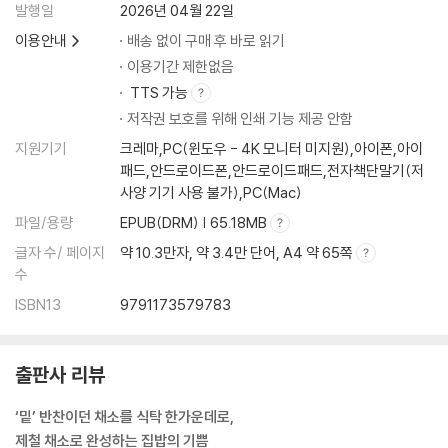
발행일
2026년 04월 22일
이용안내
배송 없이 구매 후 바로 읽기
이용기간 제한없음
TTS 가능
저작권 보호를 위해 인쇄 기능 제공 안함
지원기기
크레마,PC(윈도우 - 4K 모니터 미지원),아이폰,아이
패드,안드로이드폰,안드로이드패드,전자책단말기(저
사양 기기 사용 불가),PC(Mac)
파일/용량
EPUB(DRM) | 65.18MB
글자 수/ 페이지
약 10.3만자, 약 3.4만 단어, A4 약 65쪽
수
ISBN13
9791173579783
출판사 리뷰
‘밑’ 반찬이던 채소를 식탁 한가운데로,
제철 채소로 완성하는 집밥의 기쁨