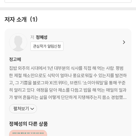
Chapter 5. 봄에만 허락된 아삭함과 풋풋함, 마늘종 [*마늘종 들기름 페
어질 수 있는 다정한 안내서가 되어줄 것이다.
스토]
Chapter 6. 버섯이 주인공이 되는 순간, 진국 버섯탕 [*버섯탕]
저자 소개
1
Chapter 7. 무한 대파 요리와 함께한 풍요로운 일주일 [*대파 떡볶이]
Part 2. 아는 만큼 맛있는 채소의 매력
저
정혜성
관심작가 알림신청
Chapter 1. 몸을 깨우는 봄나물의 기세 [*냉이 김밥]
Chapter 2. 감칠맛이 깨어나는 순간, 토마토 [*토마토 라볶이]
정고메
Chapter 3. 씹을수록 퍼지는 바다의 향기, 해조류 [*톳 알리오 올리오]
집밥 외주의 시대에서 1년 대부분의 식사를 직접 해 먹는 사람. 평범
Chapter 4. 새송이버섯의 101가지 매력 [*새송이 젓갈]
한 제철 채소만으로도 식탁이 얼마나 풍요로워질 수 있는지를 발견하
Chapter 5. 채소와 과일로 챙겨 먹는 진짜 영양제 [*오트밀 국밥]
고, 그 기쁨을 블로그와 X(트위터), 브랜드 ‘소이아워밀’을 통해 꾸준
Chapter 6. 항상 곁에 두고 싶은 무적의 반려채소 [*양배추 야키소바 파
히 알리고 있다. 애정을 담아 채소를 다듬고 밥을 해 먹는 매일의 일과
스타]
가 쌓여 흔들리는 삶을 어떻게 단단하게 지탱해주는지 몸소 경험했
다. 이 경험을 많은 사람이 느끼길 바라며 만든 레시피 중 하나인 ‘깻
펼쳐보기
Part 3. 집밥, 나를 돌보는 가장 확실한 기술
잎 냉파스타’가 좋은 반응을 얻으며 소소한 화제가 되기도 했다. 이 책
은 요리에서 대부분 조연으로 머물렀던 채소들이 얼마나 빛나는 존재
정혜성
의 다른 상품
Chapter 1. 가장 용기 있는 자립의 시작, 채소 집밥
인지 탐구한 기록이자, 서툰 솜씨로라도 기꺼이
Chapter 2. 모든 맛의 출발점, 소금과 간장 [*애호박 웜 샐러드]