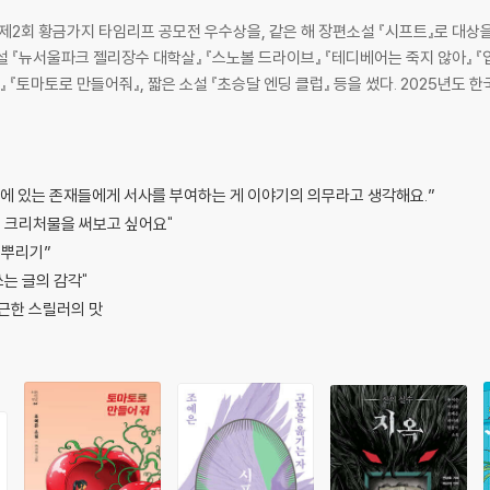
로 제2회 황금가지 타임리프 공모전 우수상을, 같은 해 장편소설 『시프트』로 대상
소설 『뉴서울파크 젤리장수 대학살』 『스노볼 드라이브』 『테디베어는 죽지 않아』 『
 『토마토로 만들어줘』, 짧은 소설 『초승달 엔딩 클럽』 등을 썼다. 2025년도 
밖에 있는 존재들에게 서사를 부여하는 게 이야기의 의무라고 생각해요.”
의 크리처물을 써보고 싶어요"
 뿌리기”
쓰는 글의 감각"
지근한 스릴러의 맛