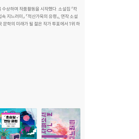
을 수상하며 작품활동을 시작했다. 소설집 『칵
입속 지느러미』 『적산가옥의 유령』, 연작 소설
한국 문학의 미래가 될 젊은 작가 투표에서 1위 하