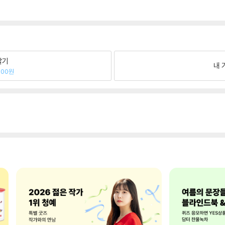
팔기
내 
600원