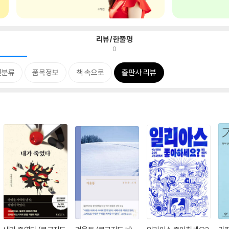
리뷰/한줄평
0
련분류
품목정보
책 속으로
출판사 리뷰