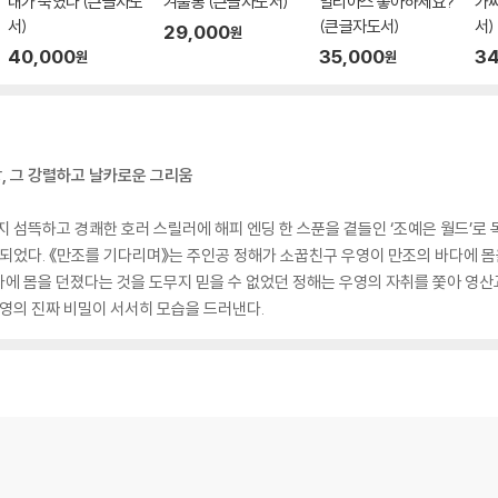
내가 죽였다 (큰글자도
겨울통 (큰글자도서)
일리아스 좋아하세요?
가짜
서)
(큰글자도서)
서)
29,000
원
40,000
35,000
34
원
원
, 그 강렬하고 날카로운 그리움
지 섬뜩하고 경쾌한 호러 스릴러에 해피 엔딩 한 스푼을 곁들인 ‘조예은 월드’로
었다. 《만조를 기다리며》는 주인공 정해가 소꿉친구 우영이 만조의 바다에 몸
에 몸을 던졌다는 것을 도무지 믿을 수 없었던 정해는 우영의 자취를 쫓아 영산
우영의 진짜 비밀이 서서히 모습을 드러낸다.