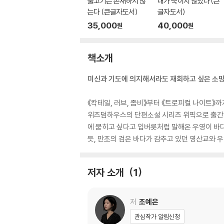
물고기는 존재하지 않
내가 죽이지 않았다 (큰
는다 (큰글자도서)
글자도서)
35,000
40,000
원
원
책소개
미신과 기도에 의지해서라도 재회하고 싶은 소망
《칵테일, 러브, 좀비》부터 《트로피컬 나이트》까
위즈덤하우스의 단편소설 시리즈 위픽으로 출간되
에 묻히고 싶다고 입버릇처럼 말해온 우영이 바다
듯, 만조의 검은 바다가 감추고 있던 영산교와 
저자 소개
1
저
조예은
관심작가 알림신청