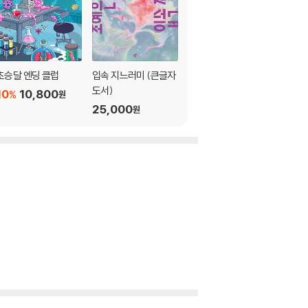
초승달 엔딩 클럽
입속 지느러미 (큰글자
칵테일, 러브, 좀비 (10
도서)
만 부 기념 특별판)
10
10,800
%
원
25,000
10
15,120
%
원
원