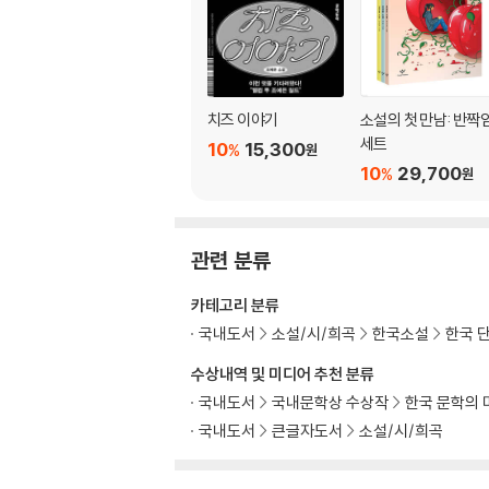
치즈 이야기
소설의 첫 만남: 반짝
세트
10
15,300
%
원
10
29,700
%
원
관련 분류
카테고리 분류
국내도서
소설/시/희곡
한국소설
한국 
수상내역 및 미디어 추천 분류
국내도서
국내문학상 수상작
한국 문학의 
국내도서
큰글자도서
소설/시/희곡