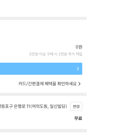
0원
5만원 이상 구매 시 2천원 추가 적립
카드/간편결제 혜택을 확인하세요
등포구 은행로 11(여의도동, 일신빌딩)
변경
무료