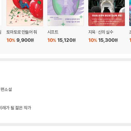
임
토마토로 만들어 줘
시프트
지옥 : 신의 실수
10
9,900
10
15,120
10
15,300
%
%
%
원
원
원
단편소설
미래가 될 젊은 작가