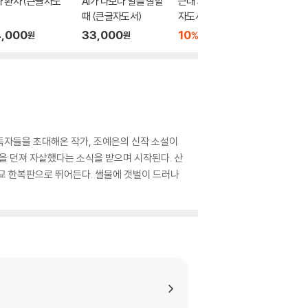
 환자 (큰글자도
AI가 나보다 일을 잘할
근대 괴물 사기극 (큰글
이병한의
때 (큰글자도서)
자도서)
문 (큰글
,000
33,000
10
43,200
32,0
%
원
원
원
 독자들을 초대해온 작가, 조예은의 신작 소설이
을 던져 자살했다는 소식을 받으며 시작된다. 산
교 한복판으로 뛰어든다. 썰물에 갯벌이 드러나