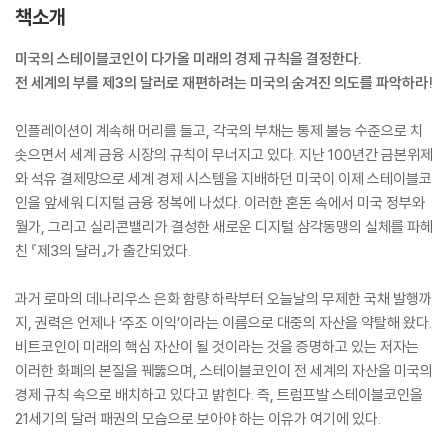
책소개
미국의 스테이블코인이 다가올 미래의 경제 규칙을 결정한다.
전 세계의 부를 제3의 달러로 재편하려는 미국의 숨겨진 의도를 파악하라!
인플레이션이 계속해 머리를 들고, 각국의 부채는 통제 불능 수준으로 치
솟으면서 세계 금융 시장의 규칙이 무너지고 있다. 지난 100년간 금본위제
와 석유 결제망으로 세계 경제 시스템을 지배하던 미국이 이제 스테이블코
인을 앞세워 디지털 금융 정복에 나섰다. 이러한 혼돈 속에서 미국 정부와
월가, 그리고 실리콘밸리가 결성한 새로운 디지털 삼각동맹의 실체를 파헤
친 『제3의 달러』가 출간되었다.
과거 로마의 데나리우스 은화 함량 하락부터 오늘날의 무제한 국채 발행까
지, 권력은 언제나 ‘주조 이익’이라는 이름으로 대중의 자산을 약탈해 왔다.
비트코인이 미래의 핵심 자산이 될 것이라는 것을 증명하고 있는 저자는
이러한 화폐의 본질을 꿰뚫으며, 스테이블코인이 전 세계의 자산을 미국의
경제 규칙 속으로 배치하고 있다고 밝힌다. 즉, 트럼프발 스테이블코인을
21세기의 달러 패권의 모습으로 보아야 하는 이유가 여기에 있다.