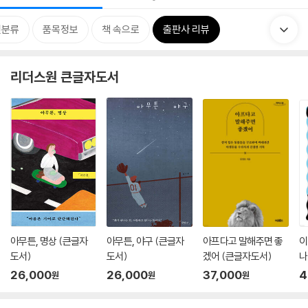
련분류
품목정보
책 속으로
출판사 리뷰
리더스원 큰글자도서
아무튼, 명상 (큰글자
아무튼, 야구 (큰글자
아프다고 말해주면 좋
이
도서)
도서)
겠어 (큰글자도서)
나
26,000
26,000
37,000
4
원
원
원