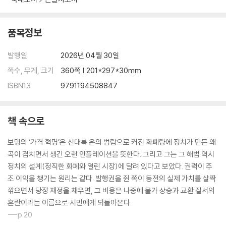
품목정보
발행일
2026년 04월 30일
쪽수, 무게, 크기
360쪽 | 201*297*30mm
ISBN13
9791194508847
책 속으로
보댕의 ‘가격 혁명’은 신대륙 은의 범람으로 커진 화폐량에 정치가 만든 왜
곡이 겹치면서 생긴 오랜 인플레이션을 뜻한다. 그리고 그는 그 해법 역시
정치의 설계(정직한 화폐와 열린 시장)에 달려 있다고 보았다. 권력이 주
조 이익을 챙기는 원리는 같다. 발행권을 쥔 쪽이 동전의 실제 가치를 살짝
깎으면서 당장 재정을 채우면, 그 비용은 나중에 물가 상승과 교환 질서의
혼란이라는 이름으로 시민에게 되돌아온다.
---p.20