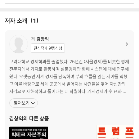
2장 닉슨 쇼크 이후의 삼각동맹
무이자로 국채를 발행하는 미국 정부
저자 소개
1
연준의 보이지 않는 돈, 그리고 진짜 돈의 메커니즘
재무부로부터 연준의 ‘분리·독립’이 만들어진 역사
월가: 예대마진·증권화·파생상품이라는 주조 이익
저
김창익
빅테크의 기술이 사용자 비용을 줄이다
관심작가 알림신청
3장 비트코인의 등장과 한계
고려대학교 경제학과를 졸업했다. 25년간 〈서울경제〉를 비롯한 경제
전문지에서 기자로 활동하며 실물경제와 화폐 시스템에 대해 연구해
비트코인은 사용자가 주조 이익을 갖는다
왔다. 오랫동안 세계 경제를 탐독하며 부의 흐름을 읽는 시야를 익혔
탄압과 편입 - 삼각동맹의 이중전략
고 이를 바탕으로 세계 곳곳에서 벌어지는 사건들을 엮어 자신만의
현물 ETF와 RWA로 보는 월가의 크립토 전략
시각으로 재해석하고 풀어내는 데 탁월하다. 거시경제가 수 요와 공
국가는 포섭, 월가는 폭격 - 빅테크의 이간계
급의 원칙보다 패권을 향한 인간의 본성, 즉 정치적 요인에 더 큰 영향
펼쳐보기
빅테크는 왜, 어떻게 트럼프를 포섭했나
을 받는다는 사실에 주목하며 이를 투자에 접목해 10배의 수익률을
달성하기도 했다. 현재는 금융 세력의 선택에 따라 기축통화국이 스
김창익
의 다른 상품
4장 스테이블코인의 제도화
페인, 네덜란드, 영국에서 미국으로 옮겨간 역사적 사실에
빅테크가 금융에 발을 들이다