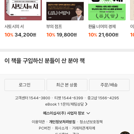
사토시의 서
부의 점프
환율 너머의 경제
이
10
34,200
10
19,800
10
21,600
1
%
%
%
원
원
원
이 책을 구입하신 분들이 산 분야 책
로그인
최근 본 상품
주문/배송
고객센터 1544-3800
티켓 1544-6399
중고샵 1566-4295
eBook 1:1문의/채팅상담
예스이십사(주) 사업자 정보
이용약관
개인정보처리방침
청소년보호정책
PC버전
회사소개
거래처관계자께