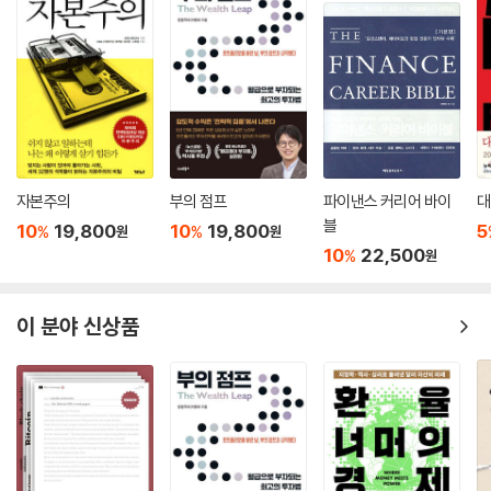
국채, 상업어음, 무역금융 자산 등과 직결되고, 거기서 발생한 이자가 자동
으로 사용자에게 분배될 수 있다. 그 구조는 사실상 인플레이션세를 상쇄
하는 새로운 통로가 된다. 지금까지 준비금 이자는 발행사와 월가가 가져
갔지만, RWA 기반 구조는 사용자에게 이자를 돌려주도록 설계할 수 있기
때문이다. 사용자 경험 측면에서 이는 “스테이블코인=무이자 디지털 현
금”이라는 인식에서 “스테이블코인=온체인 예금형 자산”으로의 전환을
의미한다.
자본주의
부의 점프
파이낸스 커리어 바이
대
---p.283
블
10
19,800
10
19,800
5
%
%
원
원
10
22,500
%
원
이 분야 신상품