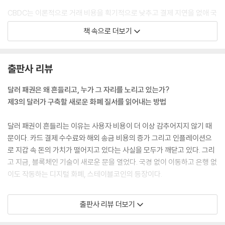
CBDC는 이론적으로 거래 비용을 획기적으로 낮추고 결제 지연을 없애 국
민의 금융 편익을 높일 잠재력을 지니고 있다. 그러나 실제 설계 과정의 우
책 속으로 더보기
선순위는 국민의 총비용 최소화가 아닌 정부의 세수 관리 효율성과 금융기
관의 통제력 유지에 놓여 있다. 정부는 모든 자금 흐름을 실시간으로 파악
하여 세원 포착의 사각지대를 없애려 하고, 중앙은행은 통화 정책의 영향
출판사 리뷰
력을 개인의 지갑 깊숙한 곳까지 직접 관철시키려 한다.
---p.62
달러 패권은 왜 흔들리고, 누가 그 자리를 노리고 있는가?
제3의 달러가 구축할 새로운 화폐 질서를 읽어내는 방법
사람들은 “정부가 돈을 찍는다”라고 말하지만, 제도와 회계를 따라가 보
면 ‘실제’로 통화를 만들어 내는 주체는 연준이다. 여기서 말하는 돈은 일상
달러 패권이 흔들리는 이유는 사용자 비용이 더 이상 감추어지지 않기 때
에서 쓰는 지폐뿐 아니라 은행들이 연준에 예치해 두는 전자적 예금, 즉 지
문이다. 카드 결제 수수료와 해외 송금 비용의 증가 그리고 인플레이션으
급준비금까지 포함한 기초통화다. 지폐는 내가 손에 쥐는 종이돈, 지급준
로 지갑 속 돈의 가치가 떨어지고 있다는 사실을 모두가 깨닫고 있다. 그리
비금은 은행이 중앙은행에 가진 예금이다. 두 가지를 합친 것이 연준의 부
고 지금, 블록체인 기술이 새로운 문을 열었다. 국경 없이 이동하고 은행 없
채이자 경제의 바닥자금이다. 이 기초통화를 늘리고 줄이는 스위치를 쥔
이도 작동하는 디지털 화폐, 스테이블코인의 등장이다.
곳이 바로 연준이다.
---p.132
스테이블코인을 편리한 결제 수단으로 보아서는 안 된다. 발행사가 미국
출판사 리뷰 더보기
국채를 담보로 하는 스테이블코인을 발행하는 순간, 전 세계 사용자들은
세금, 인플레이션세(물가 상승으로 인한 가치 하락), 각종 수수료, 이자 부
자연스럽게 미국 국채의 수요자가 된다. 저자는 이러한 스테이블코인과 미