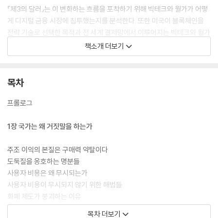
『제3의 달러』는 이 변화하는 흐름을 포착하기 위해 빅테크와 월가가 어떻
게 디지털 금융 시장에 침투했는지를 분석한다. 또한 미국이 블록체인을
전략 기술로 선택한 목적과 전 세계 결제망에서 이루어지는 빅테크와 월가
사이의 이권 다툼도 심도 있게 다룬다.
책소개 더보기
21세기 자본의 흐름을 파악하고 싶은 독자라면, 미국이 설계한 이 거대한
디지털 금융 제국의 청사진에 반드시 주목해야 한다. 시대의 변화 속에서
도 흔들리지 않는 통찰력을 원하는 모든 이들에게 이 책은 가장 명확한 이
목차
정표가 될 것이다.
프롤로그
1장 국가는 왜 거짓말을 하는가
주조 이익의 본질은 구매력 약탈이다
도둑질을 옹호하는 명분들
사용자 비용은 왜 무시되는가
사용자 비용이 무시되지 않기 위한 해법들
화폐 제도가 붕괴하는 이유
목차 더보기