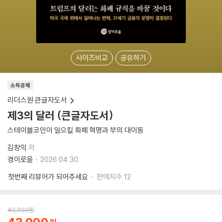
사이즈비교
공유하기
소득공제
리더스원 큰글자도서
제3의 달러 (큰글자도서)
스테이블코인이 일으킬 화폐 혁명과 부의 대이동
김창익
저
경이로움
2026.04.30.
첫번째 리뷰어가 되어주세요
판매지수
12
43,000
원