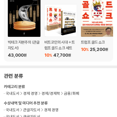
스테이블코인과 달러 패권
RWA에 감추어 놓은 월가의 온체인 패권 전략
빅테크의 전력결제가 화폐 질서를 바꾼다
5장 스테이블코인과 통화정책
스테이블코인과 연준의 통화정책
빅테크 자본주의 (큰글
비트코인의 시대 + 트
트럼프 골드 쇼크
원화주권을 어떻게 지킬 것인가
자도서)
럼프 골드 쇼크 세트
10
25,200
%
원
43,000
10
47,700
%
원
원
6장 스테이블코인과 이더리움
이더리움은 스테이블코인 플랫폼이다
관련 분류
비트코인인가 이더리움인가
이더리움 서사를 월가의 언어로 번역한 톰 리
카테고리 분류
국내도서
경제 경영
경제/경제학
금융/화폐
참고문헌
수상내역 및 미디어 추천 분류
국내도서
큰글자도서
경제 경영
국내도서
큰글자도서