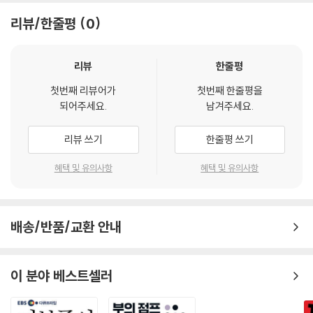
담, 그리고 송금할 때마다 기다려야 하는 정산 대기 시간까지, 이 보이지 않
국 국채가 연결되는 구조를 구체적인 사례와 수치로 풀어냈다. 과거 월가
리뷰/한줄평
0
는 비용들이 우리 생활 곳곳에서 불어나기 시작했다. 바로 이 틈을 빅테크
대형 은행들이 독점해 온 화폐 질서의 윤곽이 여기서 드러난다.
기업들이 기술이라는 지렛대로 파고들었다. “돈을 덜 내게 해주고, 더 빨리
받게 해주고, 복잡한 절차를 없애주겠다.” 이 약속은 흩어져 있던 사용자들
이 새로운 질서가 모든 이에게 균등한 기회를 주지 않는다. 이 흐름 안에서
리뷰
한줄평
을 거대한 편으로 조직했고, 정부-중앙은행-시중은행으로 이어지는 견고
누가 이익을 얻고 누가 비용을 치르는지를 짚어낸다. 블랙록은 ETF로 비
한 ‘삼각동맹’의 수익을 조금씩 울타리 밖으로 밀어내기 시작했다.
첫번째 리뷰어가
첫번째 한줄평을
트코인 수요를 제도권으로 끌어오고, RWA 제도로 전통 자산의 수익 구조
되어주세요.
남겨주세요.
---p.181
를 디지털 자산 시장에 이식한다. 빅테크도 마찬가지다. 애플과 메타가 스
테이블코인으로 결제 인프라를 장악하는 순간, 다른 기업들은 침범할 수
리뷰 쓰기
한줄평 쓰기
스테이블코인과 암호자산, 디지털 화폐 실험은 제재와 집행, 은행 네트워
없는 독점적인 화폐 유통 플랫폼이 된다. 즉 결제 흐름은 소수의 플랫폼 안
크 축소, 온·오프램프 규율 강화에 부딪혔고, 동시에 ETF·토큰화·인가 스
에 집중될 것이며 독점의 구조는 반복된다.
혜택 및 유의사항
혜택 및 유의사항
테이블코인 같은 제도권 포맷이 열리며 ‘정문’을 통과한 이익은 월가 장부
로 이동했다. 이 과정을 보는 빅테크는 좌파 행정부와 규제기관, 연준과 월
결국 『제3의 달러』에서 전하고자 하는 핵심은 “어디에 투자해야 하는
가가 하나의 연쇄로 연결되어 혁신의 속도를 늦추고, 평가기관과 보조금
가?”가 아니라 “지금 세계의 돈은 어떤 구조로 움직이고 있는가?”이다. 스
체계, 거버넌스 규범을 통해 산업의 승자를 정책적으로 정한다고 의심했
배송/반품/교환 안내
테이블코인이 왜 달러 패권을 새롭게 바꾸는지를 이해한다면 자본의 흐름
다.
을 읽는 눈을 뜨게 될 것이다.
---p.238
이 분야 베스트셀러
스테이블코인 준비금에 RWA를 편입하면, 준비금이 단순히 안전자산 보
관소에서 온체인 담보물로 진화한다. 이렇게 되면 사용자 잔액은 토큰화된