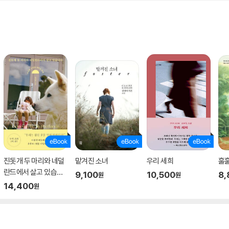
진돗개 두 마리와 네덜
맡겨진 소녀
우리 세희
훌
란드에서 살고 있습니
9,100
10,500
8,
원
원
다
14,400
원