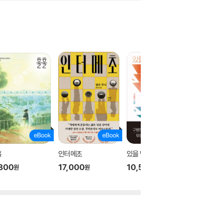
훌
인터메초
있을 법한 모든 것
젊음의 
800
17,000
10,500
15,84
원
원
원