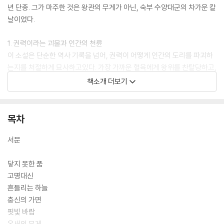
년 단종. 그가 마주한 것은 왕관의 무게가 아닌, 숙부 수양대군의 차가운 칼
날이었다.
1. 권력이라는 괴물과 인간의 천륜
이 소설은 단순한 역사 기록을 넘어, 권력이 어떻게 인간의 도리를 파괴하
는지를 처절하게 묘사하고있다. 가장 가까운 혈육에게 왕위를 찬탈당하고,
끝내 영월의 깊은 오지 청령포로 쫓겨나기까지 단종이 겪은 외로움과 공포
책소개 더보기
는 이광수 특유의 유려한 문체를 통해 독자의 심장을 파고든다.
2. 죽음으로 완성한 고결한 지조
목차
비극은 단종 개인에서 멈추지 않는다. 뜨거운 인두 앞에서도 꺾이지 않았
던 사육신의 절개와 세상을 등지고 신의를 지킨 생육신의 지조는 ‘배신’이
서문
난무하는 권력 투쟁 속에서 ‘인간의 존엄’이란 무엇인지 묵직한 화두를 던
진다.
닿지 못한 품
고명대신
3. 500년의 시간을 넘어 전해지는 울림
흔들리는 하늘
비정하게 내려진 사약 한 사발로 육신은 스러졌으나, 단종은 역사가 기억
충신의 가면
하는 가장 순결한 이름으로 남았다. 비극적인 운명 앞에서도 끝내 빛났던
핏빛 바람
고결한 영혼의 기록, 『단종애사』는 오늘날 우리에게도 변치 않는 가치와
옥새의 무게