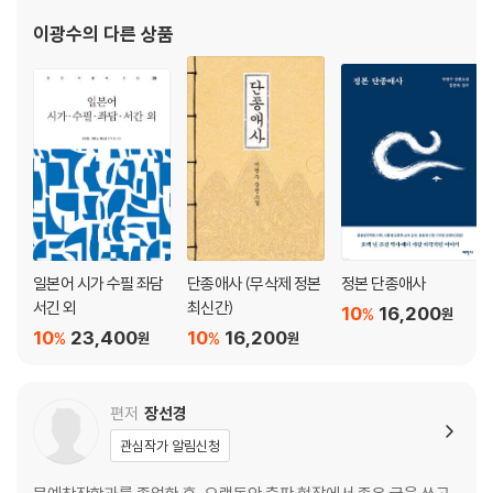
공부하면서 소년회(少年會)를 조직하고 [소년]지를 발행하는 한편
이광수
의 다른 상품
시와 평론 등을 발표하기 시작했다. 와세다대학 철학과에
일본어 시가 수필 좌담
단종애사 (무삭제 정본
정본 단종애사
서긴 외
최신간)
10
16,200
%
원
10
23,400
10
16,200
%
%
원
원
편저
장선경
관심작가 알림신청