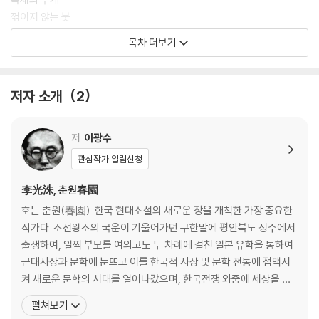
삶의 태도를 묻는다.
꺾이지 않는 붓
우리 상감마마 어디로 가시오
목차 더보기
“비록 왕좌를 빼앗겼으나, 그는 영원한 왕으로 남았다.”
붉은 자규의 울음소리
가장 슬픈 역사가 선사하는 숭고한 미학을 지금 현대어 판본으로 만나보
제가 왔습니다, 전하
자.
저자 소개
2
편저자 후기
이광수 연보
저
이광수
관심작가 알림신청
李光洙, 춘원春園
호는 춘원(春園). 한국 현대소설의 새로운 장을 개척한 가장 중요한
작가다. 조선왕조의 국운이 기울어가던 구한말에 평안북도 정주에서
출생하여, 일찍 부모를 여의고도 두 차례에 걸친 일본 유학을 통하여
근대사상과 문학에 눈뜨고 이를 한국적 사상 및 문학 전통에 접맥시
켜 새로운 문학의 시대를 열어나갔으며, 한국전쟁 와중에 세상을 떠
날 때까지 붓을 놓지 않고 불굴의 의지로 놀라운 창작적 삶을 이어간
펼쳐보기
작가였다. 14세 때 일진회 유학생으로 도일하여, 메이지 중학부에서