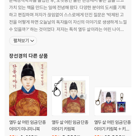
문예창작학과를 졸업한 후, 오랫동안 출판 현장에서 좋은 글을 쓰고
가치 있는 책을 만드는 일에 전념해 왔다. 다양한 분야의 도서를 기획
하고 편집하며 저자가 끊임없이 스스로에게 던진 질문은 ‘박제된 고
전을 어떻게 하면 오늘날의 독자들이 자신의 이야기로 생생하게 느낄
수 있을까?’ 하는 것이었다. 저자는 특히 열두 살이라는 어린 나이에
역사의 소용돌이에 휘말려 무거운 운명을 짊어져야 했던 단종의 삶에
펼쳐보기
깊이 주목해 왔다. 이번 『단종애사』 무삭제 현대어 편역 작업은 그간
작가가 품어온 ‘역사의 현대화’라는 숙제의 결실이다. 문예창작 전공
장선경
의 다른 상품
자로서의 탁월한 서사적 감수성과 수많은
열두 살 어린 임금 단종
열두 살 어린 임금 단종
열두 살 어린 임금 단종
이야기 미니미니북
이야기 키링북
이야기 키링북 + 키링
세트