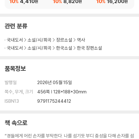
10
4,410
10
8,820
10
16,200
%
%
%
원
원
원
관련 분류
국내도서
소설/시/희곡
장르소설
역사
국내도서
소설/시/희곡
한국소설
한국 장편소설
품목정보
발행일
2026년 05월 15일
쪽수, 무게, 크기
456쪽 | 128*188*30mm
ISBN13
9791175244412
책 속으로
“경들에게 어린 손자를 부탁한다. 나를 섬기듯 부디 충성을 다해 손자를 섬