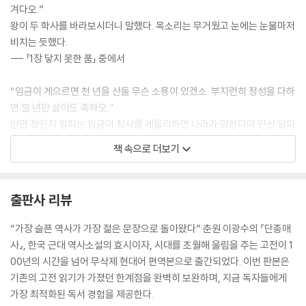
겨다오.”
왕이 두 학사를 바라보시더니 말했다. 목소리는 무거웠고 눈에는 눈물마저
비치는 듯했다.
--- 「1장 닿지 못한 품」 중에서
“임금이 게으르면 천 년을 산들 무슨 소용이 있겠소. 부지런히 정성을 다하
면 일 년만 살아도 족하오.”
반면 정인지 일파는 임금이 정사를 게을리하면 나라가 망한다며 민신 일파
의 의견에 반대했고 민신의 의견에 동조했던 신하들은 이들의 기세에 눌려
책 속으로 더보기
잠잠해졌다,
--- 「2장 고명대신」 중에서
출판사 리뷰
“비켜라! 그럴 거면 관사에 가서 일러바쳐라. 내가 억지로 따르라는 것이
아니다. 싫은 놈들은 가란 말이다. 대장부가 죽는다면 그것은 나라를 위한
“가장 슬픈 역사가 가장 젊은 문장으로 돌아왔다” 춘원 이광수의 『단종애
것이다. 나 혼자 갈 테니 이거 놓아라.”
사』, 한국 근대 역사소설의 효시이자, 시대를 초월해 울림을 주는 고전이 1
그러고는 벽에 달린 활을 떼어 어깨에 메고 칼자루를 손에 들고는 외쳤다.
00년의 시간을 넘어 무삭제 현대어 편역본으로 출간되었다. 이번 판본은
--- 「4장 충신의 가면」 중에서
기존의 고전 읽기가 가졌던 한계점을 완벽히 보완하며, 지금 독자들에게
가장 최적화된 독서 경험을 제공한다.
그 말에 성복이 황송해하며 고개를 들어 노산군을 우러러보니 비록 초췌했