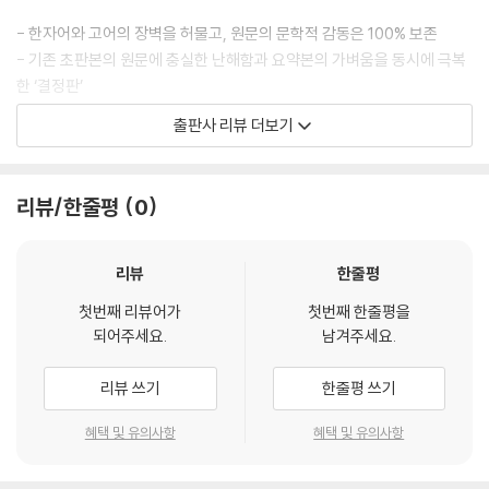
으나 용안의 아름다움이 이 세상 사람 같지 않았다.
- 한자어와 고어의 장벽을 허물고, 원문의 문학적 감동은 100% 보존
“물건은 네 붉은 정성이니 잊지 못할 것이다. 나는 아마 세상에 오래 있지
- 기존 초판본의 원문에 충실한 난해함과 요약본의 가벼움을 동시에 극복
못할 것이요, 또 죽어도 돌아갈 곳이 없으니, 만일 혼이 있으면 네 집에 가
한 ‘결정판’
서 의탁할지 어찌 알겠느냐.”
출판사 리뷰 더보기
--- 「7장 꺾이지 않는 붓」 중에서
이 책의 특징
“인륜이 무너진 세상에서 목숨만 부지한들, 그것이 어찌 사람의 삶이겠느
“고전의 깊이는 그대로, 문장은 현대의 호흡으로”
리뷰/한줄평
0
냐.”
그 말속에는 해와 달조차 감동할 만한 당당한 기개가 서려 있었다. 그 순간
고전의 출판은 원형을 중시하는 ‘초판본 복원’과 대중성을 고려한 ‘현대어
아들의 눈에 엄흥도는 저 멀리 한양 경복궁의 어좌에 앉아 천하를 호령하
편역’이라는 두 가지 흐름이 공존해 왔다. 하지만 독자들은 늘 선택의 기로
리뷰
한줄평
는 왕위 찬탈자의 그것보다 더 매섭고 장엄해 보였다.
에 서야 했다. 원문에 충실한 판본은 난해한 한자와 고어로 인해 몰입이 어
첫번째 리뷰어가
첫번째 한줄평을
--- 「9장 붉은 자규의 울음소리」중에서
려웠고, 가독성만 강조한 요약본은 저자 특유의 유려한 문체와 세밀한 심
되어주세요.
남겨주세요.
리 묘사를 놓치기 일쑤였기 때문이다.
리뷰 쓰기
한줄평 쓰기
따라서 본 도서는 이러한 갈증을 해소하기 위해
‘무삭제 현대어 편역’
이라
는 정공법을 택했다.
혜택 및 유의사항
혜택 및 유의사항
단 한 문장도 생략하지 않은 무삭제본이다. 줄거리 위주의 요약이 아니다.