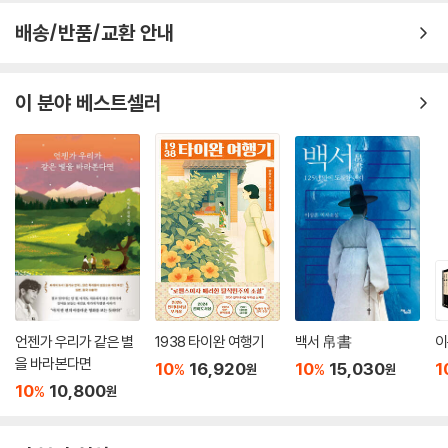
단종과 충신들의 절개, 수양대군의 고뇌 등 원작이 가진 서사적 비장미를
배송/반품/교환 안내
단 한 줄도 덜어내지 않고 온전히 담아냈다.
완벽하게 다듬어진 현대어, 100년 전의 낡은 어휘와 생경한 한자어를 오
이 분야 베스트셀러
늘날의 언어로 매끄럽게 다듬었다. 국어사전을 찾아가며 읽어야 했던 번거
로움을 없애고, 마치 어제 쓰인 소설처럼 막힘없이 읽히는 ‘최고의 가독
성’을 자랑한다.
역사적 고증과 문학적 감수성이 결합했다. 단순한 번역을 넘어 작가 특유
의 애상적인 문체를 현대적으로 복원하여, 독자들이 어린 임금 단종의 비
극에 깊이 공감할 수 있도록 예술적 완성도를 높였다.
언젠가 우리가 같은 별
1938 타이완 여행기
백서 帛書
이
을 바라본다면
10
16,920
10
15,030
1
%
%
원
원
10
10,800
%
원