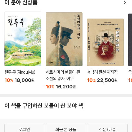
이 분야 신상품
린두 무(Rindu Mu)
히로시마의 불꽃이 된
청백리 탄천 이지직
국
조선의 왕자, 이우
10
18,000
10
22,500
1
%
%
원
원
10
16,200
%
원
이 책을 구입하신 분들이 산 분야 책
로그인
최근 본 상품
주문/배송