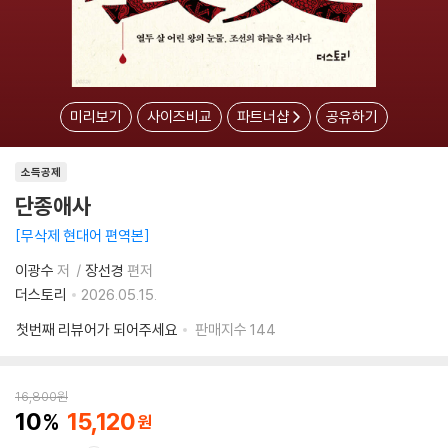
미리보기
사이즈비교
파트너샵
공유하기
소득공제
단종애사
무삭제 현대어 편역본
이광수
저
장선경
편저
더스토리
2026.05.15.
첫번째 리뷰어가 되어주세요
판매지수
144
16,800
원
10
15,120