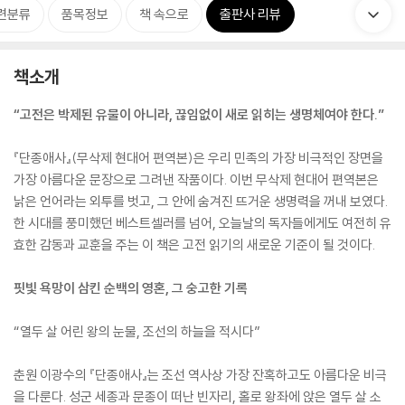
련분류
품목정보
책 속으로
출판사 리뷰
책소개
“고전은 박제된 유물이 아니라, 끊임없이 새로 읽히는 생명체여야 한다.”
『단종애사』(무삭제 현대어 편역본)은 우리 민족의 가장 비극적인 장면을
가장 아름다운 문장으로 그려낸 작품이다. 이번 무삭제 현대어 편역본은
낡은 언어라는 외투를 벗고, 그 안에 숨겨진 뜨거운 생명력을 꺼내 보였다.
한 시대를 풍미했던 베스트셀러를 넘어, 오늘날의 독자들에게도 여전히 유
효한 감동과 교훈을 주는 이 책은 고전 읽기의 새로운 기준이 될 것이다.
핏빛 욕망이 삼킨 순백의 영혼, 그 숭고한 기록
“열두 살 어린 왕의 눈물, 조선의 하늘을 적시다”
춘원 이광수의 『단종애사』는 조선 역사상 가장 잔혹하고도 아름다운 비극
을 다룬다. 성군 세종과 문종이 떠난 빈자리, 홀로 왕좌에 앉은 열두 살 소