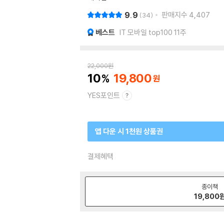
9.9
판매지수
4,407
34
베스트
IT 모바일 top100 11주
22,000
원
10
19,800
YES포인트
앱 다운 시 1천원 상품권
결제혜택
종이책
19,800