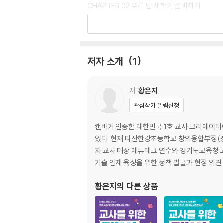
CHAPTER 02 우리 반 새학기 준비하기
01 캔바 활용 수업, 일단 시작하기
___캔바 검색 기능으로 쉽고 빠르게 캔바 수업
02 나만의 새학기 환영 편지 만들기
___캔바 기본 요소로 직접 디자인하는 방법
저자 소개
1
03 새학기를 알리는 첫 소식, 가정통신문 만들
___매직 라이트 기능으로 [교육활동 동의서] 
04 교실 환경을 정돈하는 시각 자료 만들기
저
황은지
___템플릿 디자인 편집으로 [자리배치표] & [
관심작가 알림신청
05 교실 문화를 만드는 학급 규칙 포스터 만들기
___캔바로 손쉽게 대형 인쇄물 제작하는 방법
캔바가 인증한 대한민국 1호 교사 크리에이터
06 우리 반을 소개하는 오리엔테이션 PPT 자
있다. 현재 다산한강초등학교 창의융합부장(정
___매직 스위치 기능으로 영어 오리엔테이션 
자 교사 대상 에듀테크 연수와 경기도교육청 교
07 1년 동안 사용할 카드뉴스 알림장 양식 만들
기술 인재 육성을 위한 정책 발굴과 현장 의견
___브랜드 템플릿으로 등록해 반복 작업 시간
황은지
의 다른 상품
CHAPTER 03 함께 꿈꾸는 수업 설계하기
01 팀 프로젝트 수업 시작하기
___팀 초대 기능으로 [학급 롤링 페이퍼] 프