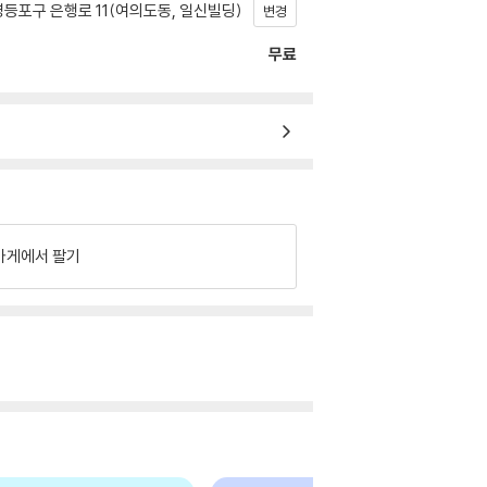
등포구 은행로 11(여의도동, 일신빌딩)
변경
무료
가게에서 팔기