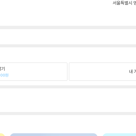
서울특별시 영
팔기
내 
300원