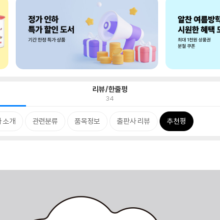
리뷰/한줄평
34
 소개
관련분류
품목정보
출판사 리뷰
추천평