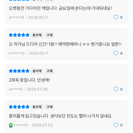
종이책
구매
오랫동안 기다리던 책입니다. 금요일에 온다는데 기대되네요!
a*****4
2026.05.17.
5
종이책
구매
오 작가님 드디어 신간! 1등!! 예약판매라니.ㅠㅠ 현기증나요 얼른!!
i******5
2026.05.11.
4
종이책
구매
2회독 중입니다. 인생책!
w****9
2026.07.28.
0
종이책
구매
흥미롭게 읽고있습니다. 생각보단 진도는 빨리 나가지 않네요...
l*****5
2026.07.02.
0