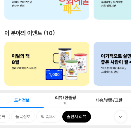
이 분야의 이벤트
10
리뷰/한줄평
도서정보
배송/반품/교환
16
분류
품목정보
책 속으로
출판사 리뷰