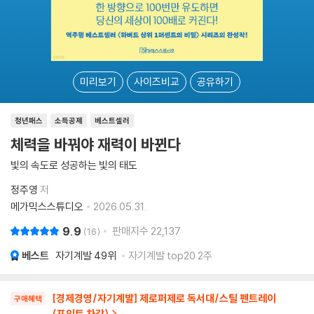
미리보기
사이즈비교
공유하기
청년패스
소득공제
베스트셀러
체력을 바꿔야 재력이 바뀐다
빛의 속도로 성공하는 빛의 태도
정주영
저
메가믹스스튜디오
2026.05.31.
9.9
판매지수
22,137
16
베스트
자기계발
49위
자기계발 top20 2주
[경제경영/자기계발] 제로퍼제로 독서대/스틸 펜트레이
구매혜택
(포인트 차감)