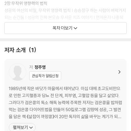
2장.무작위 영향력의 법칙
성공의 여신의 비밀, 무작위 영향력 법칙 | 승승장구 하는 사람이 벼락거지
되는 순간들 | 성공의 진짜 본모습 무서운 치즈 이야기 | 먼저온자 나중되
고 나중온자 먼저된다 | 초일류 대학이 황당해서 날뛰는 초일류 성공이 탄
목차 더보기
생하는 순간들 | 무명 학자가 권위 가득한 세상을 뚫는 법 |
3장.유도방출의 힘
아인슈타인 두뇌를 얻는 법 | 기하급수적인 재력을 만들기 위한 진짜 마지
저자 소개
1
막 체력 | 후기 전문화의 여신, 성공을 10배로 빨리 당기다 | 억만장자들이
자녀에게만 물려주는 비밀 | 한 분야를 포기하지 않는 힘이 한 세상을 움직
이는 힘이 된다 | 최초, 전염, 기하급수 증폭, 성공하는 사람들의 3단계 비
저
정주영
밀 | 유도방출을 위한 마지막 체력
관심작가 알림신청
4장.체력을 바꿔야 재력이 바뀐다
성경에 기록된 가장 오래되고 본질적인 성공 법칙
1985년에 작은 바닷가 마을에서 태어났다. 이십 대에 초고도비만으
로 인한 고지혈증과 당뇨 전 단계, 피부염, 고혈압 등을 달고 살았다.
2부.압도 Domination
그러다가 검은콩의 독소 해독 능력에 주목한 저자는 검은콩을 밥처럼
5장.각오하고 각성하면 생기는 성공의 각도
먹는 검은콩 다이어트법을 만들어 50킬로그램 감량에 성공, 그 발견
몰입의 비밀 | 그만큼 어두워져본 사람은 그만큼 엄청난 빛을 만난다 | 몰
을 담은 책 《살잡이 까망콩》이 20만 독자의 삶을 바꾸는 계기가 되었
입이 풀리는 이유 | 지금 당장 50배로 돈 벌기
다. 특히 일본과 대만에서 검은콩 품절 사태가 일어날 만큼 국제적으
펼쳐보기
6장.과거를 후회가 아니라 힘으로 쓰는 법
로 큰 사랑을 받았다. 삼십 대에 넓은 바다를 건너 성공을 찾던 저자는