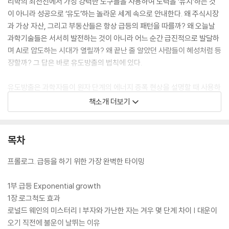
리학의 최전선에서 가장 강력한 도구들을 사용하여 노력을 ‘유지’하는 것
이 아니라 성공으로 ‘유도’하는 놀라운 세계 속으로 안내한다. 왜 주식시장
과 가상 자산, 그리고 부동산들은 항상 급등의 패턴을 따를까? 왜 오늘날
과학기술들은 서서히 발전하는 것이 아니라 어느 순간 급진적으로 발달하
며 AI로 압도하는 시대가 열릴까? 왜 끝난 줄 알았던 사람들이 혜성처럼 등
장할까? 그 답은 바로 유도방출의 법칙에 있다.
유도방출은 과학자들이 원자 단계의 에너지 증폭 현상을 설명할 때 사용하
는 개념으로, ‘우주의 모든 것은 원자로 이루어져 있다’는 과학자 리처드 파
책소개 더보기
인만의 말처럼 세상을 압도할 수 있는 강력한 법칙이다. 당신의 노력이 성
공으로 급등하기 위해서는 동기부여로 들떠야 하고(1단계), 그 들뜸을 유
지해야 하고(2단계), 성공으로 유도해서(3단계), 강력하게 방출하기(4단
목차
계)를 거쳐야 한다. 평범한 사람들은 들뜨는 것은 잘하지만, 오직 1퍼센트
만이 유지하고 유도하는 세계를 향해 전심전력으로 달려든다. 이 책에서는
프롤로그. 급등을 하기 위한 가장 완벽한 타이밍
작심삼일을 작심삼년으로 바꿔서 당신이 이루려는 단 하나를 압도적인 힘
으로 해낼 마지막 해법을 제시한다.
1부.급등 Exponential growth
1장.로그척도 효과
로널드 웨인의 미스터리 | 부자와 가난한 자는 겨우 몇 단계 차이 | 대운이
오기 직전에 불운이 날뛰는 이유