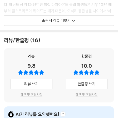
줄 건지는 아주 사소한 차이이지만 라루의 수첩에 언제나 거대한 격차로
다. 하버드 상위 1퍼센트인 블랙 다이아몬드 클럽 학생들은 겨우 1학년 때
기록되어 있다. 세상은 정확히 유도방출의 세계로 움직이기 때문이다.
부터 월스트리트에 뛰어드는 패기 때문에, 오히려 동급생들 사이에서 ‘하
---〈3장. 유도방출의 힘〉
위 1퍼센트’라는 놀림을 받았지만 오늘날 월스트리트는 그들이 굴리고 있
출판사 리뷰 더보기
다. 성공은 먼저 유도하는 자들이 이루는 것이기 때문이다!
“제가 1965년에 반도체 칩의 트랜지스터 수가 매년 두 배로 증가할 것이
라고 1단계를 정했다고, 바로 두 배씩 세상이 바뀐 게 아닙니다. 개발자들
둘째, 재력은 처음에 사소하게 시작해서 갈수록 기하급수적으로 증폭하는
리뷰/한줄평
16
은 당시 어디로 가야 될지 얼마나 가야 할지 모르는 상태였죠. 그러나 제 논
것이다. 이 현상은 하버드에 불합격한 워런 버핏이 억만장자가 되는 과정
문을 토대로 매년 두 배가 가능할 거라고 예측이 되자, 정말 많은 개발자들
을 통해 법칙으로 증명하였고, 재력을 크게 키울 누구나 시작할 수 있는 마
이 무조건 그 해를 넘기기 전까지 수단과 방법을 가리지 않고 트랜지스터
법의 숫자를 제시한다. 그 숫자는 책 속에 가장 인상적인 비밀로 담겨있다.
리뷰
한줄평
수를 두 배로 늘리는 데에 완전히 빠져들었습니다.”
9.8
10.0
---〈8장.인간이 꿈을 이루는 게 아니라 꿈이 인간을 이루는 순간〉
셋째, 노력이 갈수록 쉬워진다. 노력을 무조건 많이 할 것을 강요하는 사회
가 아니라, 자신만의 속도로 성공의 방향을 향해 나아가도록 유도하는 이
번 책은 독자들을 책에서 한시도 눈을 못 떼게 만드는 매력을 갖고 있다.
리뷰 쓰기
한줄평 쓰기
책은 추상적인 의지나 열정을 강요하던 양산형 자기 계발서에서 벗어나서
혜택 및 유의사항
혜택 및 유의사항
과학자들이 한 세기 동안 가장 치열하게 논의하던 주제들을 조명한다. 그
주제는 바로 아인슈타인이 예측한 유도방출이다. 원자 단계에서 강해지는
유도방출의 힘은 글로벌 베스트셀러로 널리 알려진 『원자 수준의 습관(한
AI가 리뷰를 요약했어요!