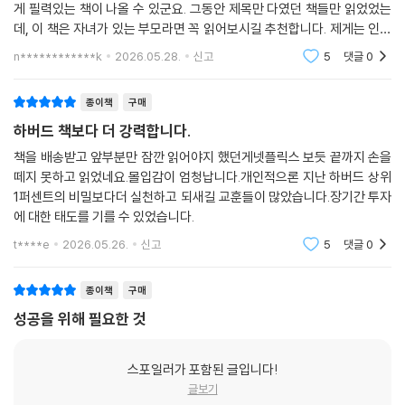
다림이 아깝지 않을만큼 너무 좋았습니다.국내에서도 하나의 주제로 이렇
게 필력있는 책이 나올 수 있군요. 그동안 제목만 다였던 책들만 읽었었는
데, 이 책은 자녀가 있는 부모라면 꼭 읽어보시길 추천합니다. 제게는 인생
책중 한권이 추가된 느낌입니다.
n************k
2026.05.28.
신고
5
댓글
0
종이책
구매
하버드 책보다 더 강력합니다.
책을 배송받고 앞부분만 잠깐 읽어야지 했던게넷플릭스 보듯 끝까지 손을
떼지 못하고 읽었네요.몰입감이 엄청납니다.개인적으론 지난 하버드 상위
1퍼센트의 비밀보다더 실천하고 되새길 교훈들이 많았습니다.장기간 투자
에 대한 태도를 기를 수 있었습니다.
t****e
2026.05.26.
신고
5
댓글
0
종이책
구매
성공을 위해 필요한 것
스포일러가 포함된 글입니다!