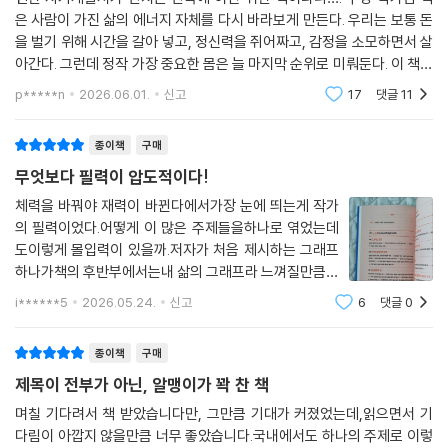
뻔한 자기계발서가 판치는 판국에 이런 귀한 책이라니…. 주영 작가님 책
은 사람이 가진 삶의 에너지 자체를 다시 바라보게 만든다. 우리는 보통 돈
을 벌기 위해 시간을 갈아 넣고, 정신력을 쥐어짜고, 감정을 소모하면서 살
아간다. 그런데 정작 가장 중요한 몸은 늘 마지막 순위로 미뤄둔다. 이 책은
그 순서를 완전히 뒤집는다. 결국 인생의 방향도, 집중력도, 끈기도, 감정
p*****n
2026.06.01.
신고
17
댓글
11
도, 돈을
종이책
구매
무엇보다 필력이 압도적이다!
체력을 바꿔야 재력이 바뀐다에서가장 눈에 띄는게 작가
의 필력이었다.어떻게 이 많은 주제들을하나로 엮었는데
도이렇게 몰입력이 있을까.저자가 처음 제시하는 그래프
하나가책의 후반부에서는내 삶의 그래프라 느껴질만큼강
한 설득력이 있었다.이책은 자기계발서라기 보다는사회
i******5
2026.05.24.
신고
6
댓글
0
과학서에 더 가깝다.뻔한 국내책들에 질린 독자들이라면
강력하게 추천!
종이책
구매
제목이 전부가 아닌, 알맹이가 꽉 찬 책
며칠 기다려서 책 받았습니다만, 그만큼 기대가 커졌었는데,읽으면서 기