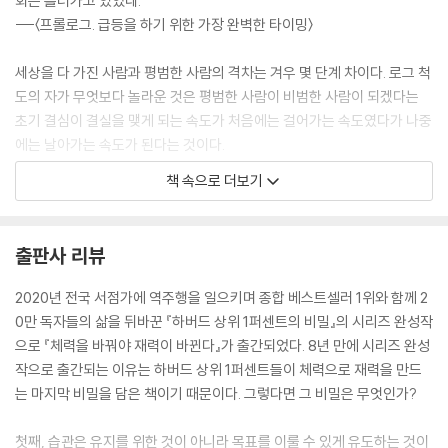
회는 흘러가고 있었네.”
---〈프롤로그. 급등을 하기 위한 가장 완벽한 타이밍〉
세상을 다 가진 사람과 평범한 사람의 격차는 겨우 몇 단계 차이다. 로그 척
도의 자가 무엇보다 놀라운 것은 평범한 사람이 비범한 사람이 되겠다는
초기 결심이 결실을 맺게 되는 속도가 처음에는 걸어가는 속도였다가 나중
에는 날아가는 속도가 된다는 것이다.
---〈1장. 로그척도 효과〉
책 속으로 더보기
학자들이 학계로 나와서는 첫 논문 발표 후 5년 안에 33%가 그만두며, 10
년 안에는 50%가 학술 활동을 중단하는 것으로 나타났다. 처음 5년간은
출판사 리뷰
하위권이 빠져나가고, 10년이 될 무렵에는, 자신의 한계를 명석하게 계산
한 학자들 절반이 빠져 나간다. 그런데 문제는 20년이상 관찰할 때부터는
2020년 전국 서점가에 역주행을 일으키며 종합 베스트셀러 1위와 함께 2
모든 나이에서 성공이 발견되었다는 사실이다.
0만 독자들의 삶을 뒤바꾼 『하버드 상위 1퍼센트의 비밀』의 시리즈 완성작
---〈2장. 무작위 영향력의 법칙〉
으로 『체력을 바꿔야 재력이 바뀐다』가 출간되었다. 8년 만에 시리즈 완성
작으로 출간되는 이유는 하버드 상위 1퍼센트들이 체력으로 재력을 만드
상류층 부모는 아이들을. 자기 세계의 확장판으로 시공간을 감싸며 자연스
는 마지막 비밀을 담은 책이기 때문이다. 그렇다면 그 비밀은 무엇인가?
럽게 유도하지만, 그렇다고 하류층 부모가 유도할 수 없다는 뜻도 아니다.
아이를 뒷좌석에 태워놓고 잡음을 만들 건지 성공을 유도할 이야기를 들려
첫째, 습관은 유지를 위한 것이 아니라 목표를 이룰 수 있게 유도하는 것이