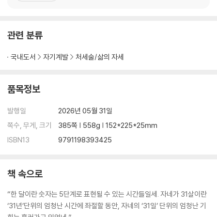
무작위 영향력 법칙이 찾아오는 가장 우아한 순간 | 배가 뒤집혔을 때에야
하버드대학 안에서도 상위 1퍼센트라 불리는 블랙다이아몬드들을 발
비로소 능숙하게 수영한다
견했다. 십여 년간 그들을 추적하며 우리
7장.1개를 1만 개로 만드는 비밀
관련 분류
50년 만에 비밀을 깨닫다 | 수학의 아름다움이 신의 아름다움이 될 때 | 1
개를 1만 개로 만드는 법 | 결국 인간은 거대한 에너지 덩어리다
국내도서
자기계발
처세술/삶의 자세
8장.인간이 꿈을 이루는 게 아니라 꿈이 인간을 이루는 순간
성공의 이상형이 담겨 있는 ‘원형의 방’ | 꿈이 태양보다 밝을 때 | 같은 노
품목정보
력을 반복하는 자들의 힘 | 비밀이 전해지다
발행일
2026년 05월 31일
쪽수, 무게, 크기
385쪽 | 558g | 152*225*25mm
ISBN13
9791198393425
책 속으로
“한 달이란 숫자는 5단계로 표현될 수 있는 시간들일세. 자네가 31살이란
‘31년’단위의 엄청난 시간에 좌절할 동안, 자네의 ‘31일’ 단위의 엄청난 기