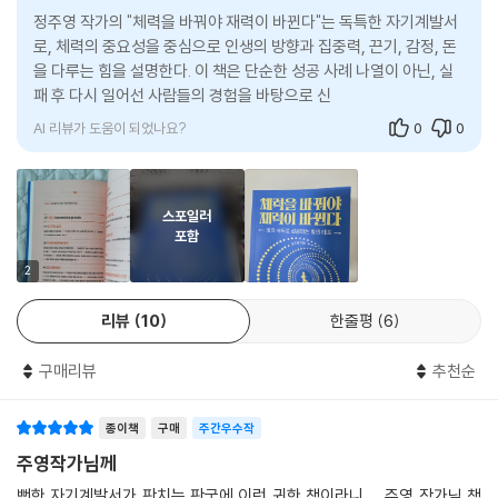
국 번역서 ‘아주 작은 습관의 힘’)』보다 훨씬 더 극적인 변화로 유도한다.
정주영 작가의 "체력을 바꿔야 재력이 바뀐다"는 독특한 자기계발서
로, 체력의 중요성을 중심으로 인생의 방향과 집중력, 끈기, 감정, 돈
하나의 주제로 달려가는 방대한 이야기와 참고문헌들, 그리고 자기 계발서
을 다루는 힘을 설명한다. 이 책은 단순한 성공 사례 나열이 아닌, 실
로는 보기 드물게 객관적인 과학 이론으로 무장한 이 책은 『하버드 상위 1
패 후 다시 일어선 사람들의 경험을 바탕으로 신뢰감을 준다. 자기관
퍼센트의 비밀』의 완성작으로 불릴 만큼 의미 있는 힘을 가득 담고 있다.
리의 중요성과 인생의 루틴을
책을 덮을 때쯤, 모든 독자들은 저마다 크게 성장하는 그래프 하나가 선명
AI 리뷰가 도움이 되었나요?
0
0
하게 마음속에 남을 것이다. 이 책은 독자들에게 그 성공 그래프 하나를 각
인시키기 위해 십 년의 치밀한 조사와 집필 기간이 걸린 작품이다.
스포일러
포함
2
리뷰
10
한줄평
6
구매리뷰
추천순
종이책
구매
주간우수작
주영작가님께