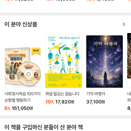
10
17,820
10
19,800
10
6,480
1
%
%
%
원
원
원
이 분야 신상품
사회정서학습 100가지
화낼 필요는 없습니다
기억 여행자
내
상황별 행동하기
피
10
17,820
37,100
%
원
원
5
151,050
8
%
원