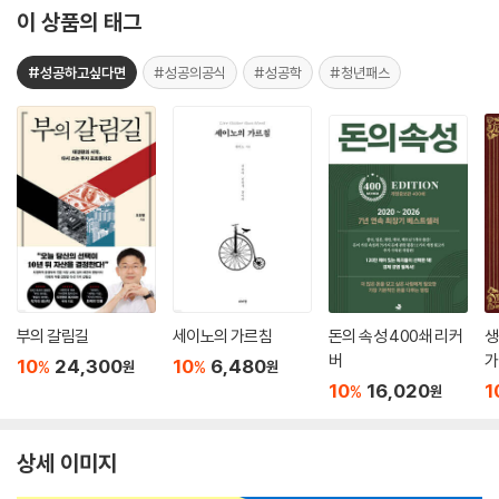
이 상품의 태그
#성공하고싶다면
#성공의공식
#성공학
#청년패스
부의 갈림길
세이노의 가르침
돈의 속성 400쇄 리커
생
버
가
10
24,300
10
6,480
%
%
원
원
10
16,020
1
%
원
상세 이미지