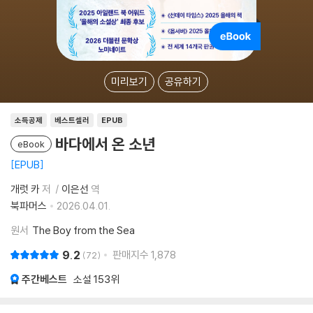
미리보기
공유하기
소득공제
베스트셀러
EPUB
바다에서 온 소년
eBook
EPUB
개럿 카
저
이은선
역
북파머스
2026.04.01.
원서
The Boy from the Sea
9.2
판매지수
1,878
72
주간베스트
소설
153위