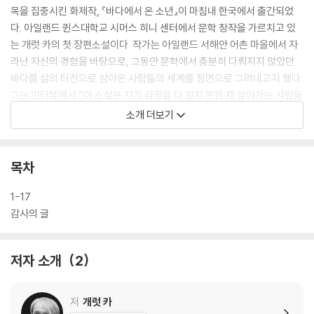
목을 집중시킨 화제작, 『바다에서 온 소년』이 마침내 한국에서 출간되었
다. 아일랜드 퀸스대학교 시머스 히니 센터에서 문학 창작을 가르치고 있
는 개럿 카의 첫 장편소설이다. 작가는 아일랜드 서해안 어촌 마을에서 자
라난 자신의 경험을 바탕으로, 그동안 문학에서 충분히 다뤄지지 않았던
바다를 삶의 터전으로 삼아온 사람들의 세계를 정면으로 그려내고자 했다.
그는 인터뷰에서 “이 소설은 자기 감정을 다 알지 못한 채 살아가는 사람들
에 대한 이야기”라고 말했다. 나쁜 사람이 아니라, 다만 자신의 마음을 충
소개 더보기
분히 이해하지 못한 채 관계 속에 서 있는 사람들. 작가는 그들의 서툰 선택
과 침묵, 그리고 끝내 등을 돌리지 않는 우리 곁 사람들의 선의를 통해 인간
의 본질을 비춘다.
목차
아일랜드 더니골의 작은 어촌 마을. 어느 날 바다에서 발견된 한 아이의 등
1-17
장으로 마을의 균형은 미묘하게 흔들리기 시작한다. 아이를 집으로 데려온
감사의 글
어부 앰브로즈, 그 결정으로 흔들리기 시작한 가족, 그리고 소문과 기대 속
에서 성장하는 한 소년. 이 소설은 20년에 걸친 시간을 따라가며, 한 존재
저자 소개
2
의 도착이 마을의 운명을 어떻게 다시 쓰는지 밀도 있게 그려낸다.
『바다에서 온 소년』은 출간 이후 영국과 아일랜드뿐 아니라, 미국 주요 언
저
개럿 카
론으로부터도 극찬을 받았다. 《선데이 타임스》는 “읽는 즐거움 그 자