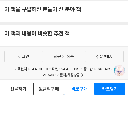
이 책을 구입하신 분들이 산 분야 책
이 책과 내용이 비슷한 추천 책
로그인
최근 본 상품
주문/배송
고객센터 1544-3800
티켓 1544-6399
중고샵 1566-4295
eBook 1:1문의/채팅상담
예스이십사(주) 사업자 정보
선물하기
원클릭구매
바로구매
카트담기
이용약관
개인정보처리방침
청소년보호정책
PC버전
회사소개
거래처관계자께
도서홍보
광고
Copyright © YES24 Corp. All Rights Reserved.
MATOM2