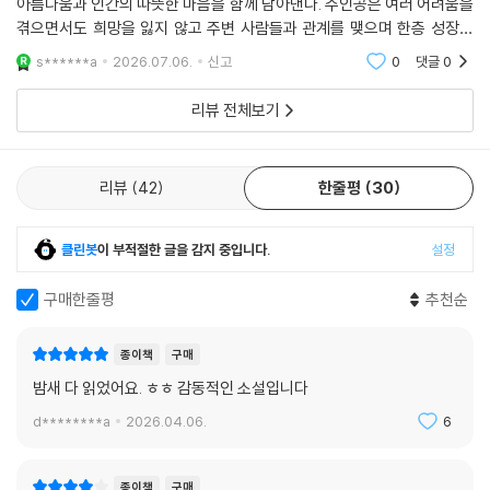
아름다움과 인간의 따뜻한 마음을 함께 담아낸다. 주인공은 여러 어려움을
겪으면서도 희망을 잃지 않고 주변 사람들과 관계를 맺으며 한층 성장한
다. 잔잔한 감동과 함께 가족, 우정, 용기의 의미를 되새기게 하는 이야기
s******a
2026.07.06.
신고
0
댓글
0
로, 어린이와 청
리뷰 전체보기
리뷰
42
한줄평
30
클린봇
이 부적절한 글을 감지 중입니다.
설정
구매한줄평
추천순
종이책
구매
밤새 다 읽었어요. ㅎㅎ 감동적인 소설입니다
d********a
2026.04.06.
6
종이책
구매