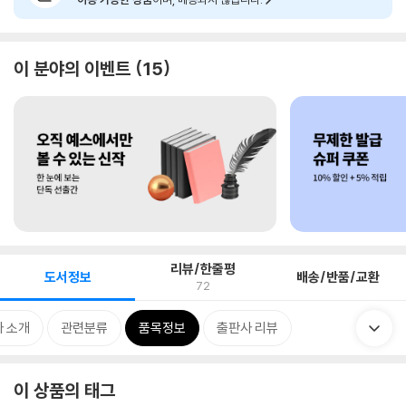
이 분야의 이벤트
15
리뷰/한줄평
도서정보
배송/반품/교환
72
 소개
관련분류
품목정보
출판사 리뷰
이 상품의 태그