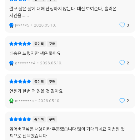
결코 삶은 삶에 대해 단정하지 않는다. 대신 보여준다, 흘러온
시간을…….
j*****5
2026.05.10.
3
종이책
구매
배송은 느렸지만 책은 좋아요
g*******4
2026.05.19.
2
종이책
구매
언젠가 한번 더 읽을 것 같아요
m******a
2026.05.10.
2
종이책
구매
읽어버고싶은 내용이라 주문했습니다 많이 기대되네요 이번달 첫
책으로 선택했습니다