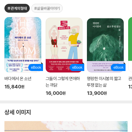
#관계의형태
#삶을바꿀이야기
바다에서 온 소년
그들이 그렇게 연애하
명랑한 이시봉의 짧고
관
는 까닭
투쟁 없는 삶
15,840
1
원
16,000
13,900
원
원
상세 이미지