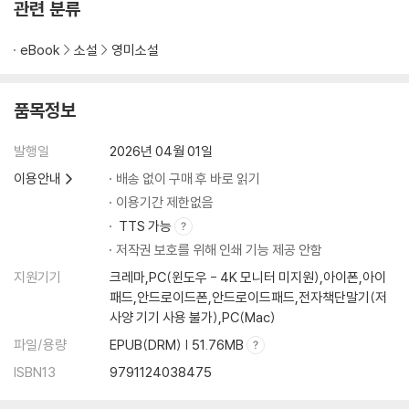
관련 분류
eBook
소설
영미소설
품목정보
발행일
2026년 04월 01일
이용안내
배송 없이 구매 후 바로 읽기
이용기간 제한없음
TTS 가능
저작권 보호를 위해 인쇄 기능 제공 안함
지원기기
크레마,PC(윈도우 - 4K 모니터 미지원),아이폰,아이
패드,안드로이드폰,안드로이드패드,전자책단말기(저
사양 기기 사용 불가),PC(Mac)
파일/용량
EPUB(DRM) | 51.76MB
ISBN13
9791124038475