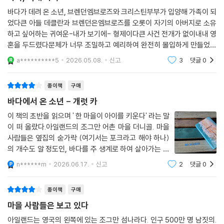
을 기억할 수 없다. 그래서 이 소설은, 당신의 인생 한 장면을 바꾼다. 읽고
바다가 데려 온 소년, 브렌던엠브로즈와 크리스틴부부가 입양해 가족이 되
난 뒤에도 이 이야기가 오래 남는 이유가 바로 여기에 있다.
었다큰 아들 데클란과 브렌던은엠브로즈를 오롯이 자기의 아버지로 소유
하고 싶어하는 귀여운-내가 보기에- 형제이다큰 사건 전개가 없이내내 영
단번에 고전이 될 법한 작품이다. 크고 넉넉한 심장을 지닌, 장인적인 소설.
혼을 두드렸다문체가 너무 조밀하고 예리하여 완전히 몰입하게 만들었다
이 책을 모든 이의 손에 쥐여주고 싶다.
p326 우리는 죽음을 알았다....비밀스러운 과정이 아니었다...그럼에도 정
a**********5
2026.05.08.
신고
3
댓글
0
작 접촉하는 순간에는
_더 북셀러 ‘이달의 책’ 선정평
종이책
구매
바다에서 온 소년 - 개럿 카
이 책의 초반을 읽으며 ' 한 마을이 아이를 키운다' 라는 말
이 떠 올랐다.아일랜드의 조그만 어촌 마을 더니골. 마을
사람들은 옆집의 숟가락 (여기서는 포크라고 해야 하나)
의 개수도 알 정도인, 바다를 주 생계로 하여 살아가는 마
을이다. 이러한 마을의 해변에 프라스틱 통이 밀려오고 그
n******m
2026.06.17.
신고
2
댓글
0
안에는 갓난아기가 있었다. 마을사람들은 돌아가며 아이
를 돌보는데 엠브로즈가 자신이 이 아이
종이책
구매
마을 사람들은 보고 있다
아일랜드는 영국의 왼쪽에 있는 조그만 섬나라다. 인구 500만 명 남짓의.