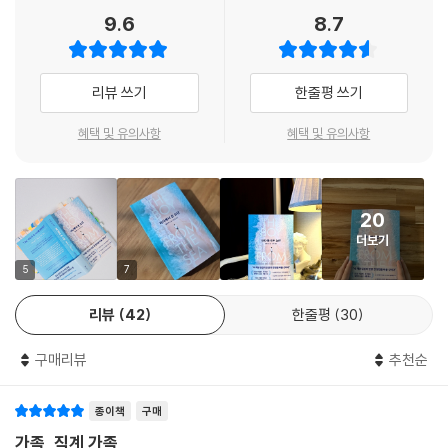
서히 쌓여간다.
9.6
8.7
이 소설은 브렌던의 어린 시절과 청소년기를 따라 20년에 걸친 시간을 그
려낸다. 바다가 생계를 좌우하는 그곳에서, 한 아이의 도착은 한 집안의 균
리뷰 쓰기
한줄평 쓰기
형을 흔들고, 형제의 마음을 갈라놓으며, 오랫동안 고요하던 일상의 흐름
을 바꿔놓는다. 누군가는 침묵으로 사랑하고, 누군가는 질투 속에서도 끝
혜택 및 유의사항
혜택 및 유의사항
내 등을 돌리지 못한다. 격렬한 사건 대신, 차마 말하지 못한 감정과 쉽게
설명되지 않는 선택들이 인물들의 삶을 조금씩 다른 방향으로 밀어간다.
20
『바다에서 온 소년』은 한 아이의 도착으로 시작되지만, 결국 우리가 어떻
더보기
게 서로의 삶을 떠안고 살아가는지에 대한 이야기로 확장된다. 이해하지
못해도 곁에 남고, 상처 입어도 등을 돌리지 않는 사람들. 그들의 침묵과 선
5
7
택은 시간이 흐르며 하나의 운명이 된다.
리뷰
42
한줄평
30
이 소설은 삶에 대해 단정하지 않는다. 대신 보여준다. 우리가 쉽게 판단했
구매리뷰
추천순
던 장면들, 오래도록 오해한 기억들, 충분히 이해하지 못했던 사람들의 얼
굴을. 그리고 그 뒤에 묵묵히 흘러온 시간들을.
종이책
구매
그 숨겨진 시간을 마주하게 되는 순간, 당신은 더 이상 같은 시선으로 인생
가족, 직계 가족