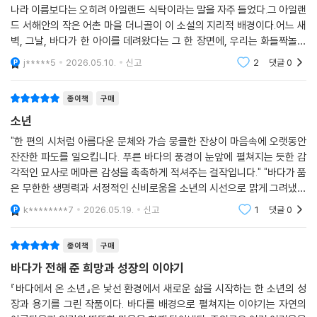
나라 이름보다는 오히려 아일랜드 식탁이라는 말을 자주 들었다.그 아일랜
드 서해안의 작은 어촌 마을 더니골이 이 소설의 지리적 배경이다.어느 새
벽, 그날, 바다가 한 아이를 데려왔다는 그 한 장면에, 우리는 화들짝놀랄
수밖에 없다. 낡은 수건과 털 스웨터 안에서 낑낑대며, 모시 쇼블린의품에
j*****5
2026.05.10.
신고
2
댓글
0
안겨 꼼지락거
종이책
구매
소년
"한 편의 시처럼 아름다운 문체와 가슴 뭉클한 잔상이 마음속에 오랫동안
잔잔한 파도를 일으킵니다. 푸른 바다의 풍경이 눈앞에 펼쳐지는 듯한 감
각적인 묘사로 메마른 감성을 촉촉하게 적셔주는 걸작입니다." "바다가 품
은 무한한 생명력과 서정적인 신비로움을 소년의 시선으로 맑게 그려냈습
니다. 인간과 자연의 깊은 연결고리를 일깨우며, 우리를 둘러싼 거대한 세
k********7
2026.05.19.
신고
1
댓글
0
계와 삶의 순리에
종이책
구매
바다가 전해 준 희망과 성장의 이야기
『바다에서 온 소년』은 낯선 환경에서 새로운 삶을 시작하는 한 소년의 성
장과 용기를 그린 작품이다. 바다를 배경으로 펼쳐지는 이야기는 자연의