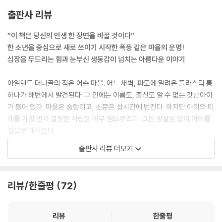
출판사 리뷰
“이 책은 당신의 인생 한 장면을 바꿀 것이다”
한 소년을 중심으로 새로 쓰이기 시작한 폭풍 같은 마을의 운명!
심장을 두드리는 힘과 눈부신 생동감이 넘치는 아름다운 이야기
아일랜드 더니골의 작은 어촌 마을. 어느 새벽, 파도에 밀려온 플라스틱 통
하나가 해변에서 발견된다. 그 안에는 이름도, 출신도 알 수 없는 갓난아이
가 들어 있다. 마을은 술렁이고, 소문은 삽시간에 번진다. 하지만 아이의 미
래를 가장 먼저 결정한 사람은 어부 앰브로즈다. 그는 망설임 없이 아이를
집으로 데려온다.
출판사 리뷰 더보기
앰브로즈의 아내 크리스틴과 아들 데클란, 그리고 서로의 일거수일투족을
알고 지내는 작은 바닷가 사람들은 그 결정을 지켜본다. 아이는 ‘브렌던’이
라는 이름을 얻고 가족의 일원이 되지만, 모든 것이 평온한 것은 아니다. 형
리뷰/한줄평
72
데클란은 점점 자신이 밀려난다고 느끼고, 사람들은 브렌던에게 의미를 덧
붙이기 시작한다. 마치 어떤 신화 속 존재처럼, 혹은 바다가 마을에 남겨두
고 간 징표처럼. 아이를 둘러싼 기대와 질투, 소문과 침묵은 세월 속에서 서
리뷰
한줄평