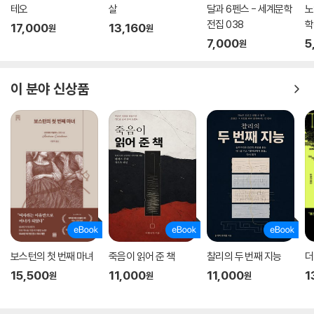
테오
살
달과 6펜스 - 세계문학
노
전집 038
학
17,000
13,160
원
원
7,000
5
원
이 분야 신상품
보스턴의 첫 번째 마녀
죽음이 읽어 준 책
찰리의 두 번째 지능
더
15,500
11,000
11,000
1
원
원
원