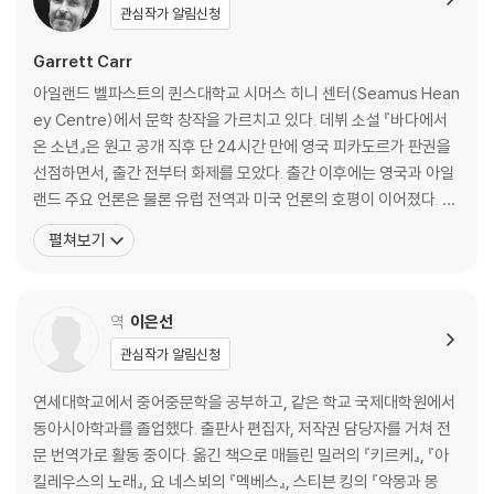
관심작가 알림신청
체”라고 평했고, 《아이리시 타임스》는 “폭풍 뒤의 고요 속에 독자를 남긴
다”고 전했다. 《가디언》 《이코노미스트》 등 유수의 매체가 따뜻하면서도
Garrett Carr
예리한 서사를 높이 평가했다. ‘2026 브리티시 북 어워드 올해의 데뷔 소
아일랜드 벨파스트의 퀸스대학교 시머스 히니 센터(Seamus Hean
설’과 ‘2025 아일랜드 북 어워드 올해의 소설상’ 최종 후보에 오르며 문학
ey Centre)에서 문학 창작을 가르치고 있다. 데뷔 소설 『바다에서
성과 대중성을 동시에 입증했고, 현재 14개 언어로 번역 출간되고 있다.
온 소년』은 원고 공개 직후 단 24시간 만에 영국 피카도르가 판권을
선점하면서, 출간 전부터 화제를 모았다. 출간 이후에는 영국과 아일
랜드 주요 언론은 물론 유럽 전역과 미국 언론의 호평이 이어졌다. 작
은 마을을 살아 있는 공간처럼 생생하게 그려낸 이 작품은, 바다에서
펼쳐보기
발견된 한 아이와 그를 둘러싼 가족과 마을의 이야기를 따뜻하면서도
유머 있게 풀어내며 “손에서 놓기 힘든 소설” “읽는 즐거움 그 자
체”라는 평가와 함께 독자들로부터도 큰
역
이은선
관심작가 알림신청
연세대학교에서 중어중문학을 공부하고, 같은 학교 국제대학원에서
동아시아학과를 졸업했다. 출판사 편집자, 저작권 담당자를 거쳐 전
문 번역가로 활동 중이다. 옮긴 책으로 매들린 밀러의 『키르케』, 『아
킬레우스의 노래』, 요 네스뵈의 『멕베스』, 스티븐 킹의 『악몽과 몽