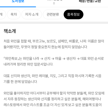
도서정보
배송/반품/교환
0
개
목차
저자 소개
관련분류
품목정보
책소개
처음 와인을 접할 때, 부르고뉴, 보르도, 샴페인, 바롤로, 나파. 이름은 많이
들어봤지만, 무엇이 정말 중요한지 한눈에 잡히지 않았습니다.
『와인족보』는 와인을 나라 → 산지 → 마을 → 생산자 → 대표 와인 순서로
내려가며 정리한 와인 입문서입니다.
대표 산지와 생산자, 와인 레이블, 지도, 그리고 직접 마시며 기록한 시음
기를 한 권에 담았습니다.
와인을 좋아하지만 어디서부터 공부해야 할지 막막한 분들께, 와인 모임에
서 자주 등장하는 생산자와 산지를 정리하고 싶은 분들께, 해외여행이나
레스토랑에서 와인 리스트를 조금 더 자신 있게 보고 싶은 분들께 도움이