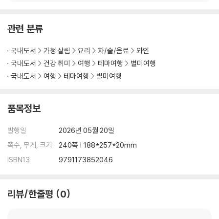
관련 분류
국내도서
가정 살림
요리
차/술/음료
와인
국내도서
건강 취미
여행
테마여행
별미여행
국내도서
여행
테마여행
별미여행
품목정보
발행일
2026년 05월 20일
쪽수, 무게, 크기
240쪽 | 188*257*20mm
ISBN13
9791173852046
리뷰/한줄평
0