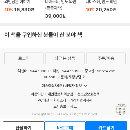
와인담은 이야기
나마스테, 인도 와인
나마스테, 인도 와인
(큰글자책)
10
16,830
10
20,250
%
%
원
원
39,000
원
이 책을 구입하신 분들이 산 분야 책
로그인
최근 본 상품
주문/배송
고객센터 1544-3800
티켓 1544-6399
중고샵 1566-4295
eBook 1:1문의/채팅상담
예스이십사(주) 사업자 정보
이용약관
개인정보처리방침
청소년보호정책
PC버전
회사소개
거래처관계자께
도서홍보
광고
Copyright © YES24 Corp. All Rights Reserved.
MATOM8
선물하기
바로구매
카트담기