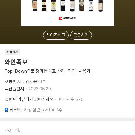
사이즈비교
공유하기
소득공제
와인족보
Top-Down으로 정리한 대표 산지 · 와인 · 시음기
오병훈
저
김지응
감수
백산출판사
2026.05.20.
첫번째 리뷰어가 되어주세요
판매지수
576
베스트
가정 살림 top100 1주
25,000
원