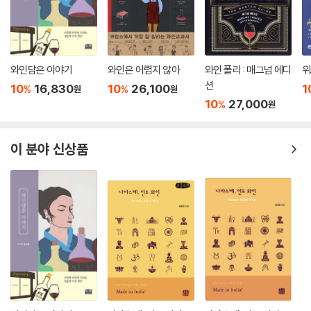
와인담은 이야기
와인은 어렵지 않아
와인 폴리 : 매그넘 에디
위
션
10
16,830
10
26,100
1
%
%
원
원
10
27,000
%
원
이 분야 신상품